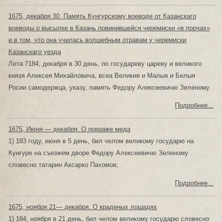
1675, декабря 30. Память Кунгурскому воеводе от Казанскаго
воеводы о высылке в Казань повинившейся черемиски «в порчах»
и в том, что она училась волшебным отравам у черемиски
Казанскаго уезда
Лета 7184, декабря в 30 день, по государеву цареву и великого
князя Алексея Михайловича, всеа Великия и Малыя и Белыя
Росии самодержца, указу, память Федору Алексеевичю Зеленому.
Подробнее...
1675, Июня — декабря. О покраже меда
1) 183 году, июня в 5 день, бил челом великому государю на
Кунгуре на съезжем дворе Федору Алексеевичю Зеленому
словесно татарин Аксарко Пахомов;
Подробнее...
1675, ноября 21— декабря. О краденых лошадях
1) 184, ноября в 21 день, бил челом великому государю словесно