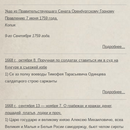
Указ из Правительствующаго Сената Оренбургскому Горному
Правлению 7 июня 1759 года.
Копия.
9-го Сентября 1759 года.
Подробнее...
1668 г., октября 8. Поручная по солдатах ставиться им в суд на
Кунгуре в съезжей избе
1) Се аз полку воеводы Тимофея Тарасьевича Одинцева
салдатцкого строю саржанты
Подробнее...
1668 г., сентября 13 — ноября 7. О грабежах и кражах денег,
лошадей, платья, лодки и проч.
1) Царю государю и великому князю Алексею Михаиловичю, всеа
Великия и Малыя и Белыя Росии самодержцу, бьют челом сироты