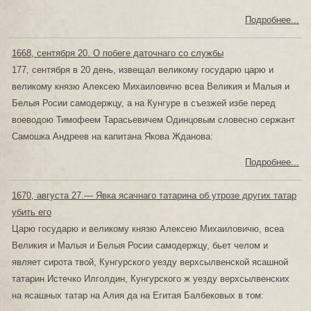
Подробнее...
1668, сентября 20. О побеге даточнаго со службы
177, сентября в 20 день, извещал великому государю царю и
великому князю Алексею Михаиловичю всеа Великия и Малыя и
Белыя Росии самодержцу, а на Кунгуре в съезжей избе перед
воеводою Тимофеем Тарасьевичем Одинцовым словесно сержант
Самошка Андреев на капитана Якова Жданова:
Подробнее...
1670, августа 27.— Явка ясачнаго татарина об утрозе других татар
убить его
Царю государю и великому князю Алексею Михаиловичю, всеа
Великия и Малыя и Белыя Росии самодержцу, бьет челом и
являет сирота твой, Кунгурского уезду верхсылвенской ясашной
татарин Истечко Илголдин, Кунгурского ж уезду верхсылвенских
на ясашных татар на Алия да на Егитая Балбековых в том: