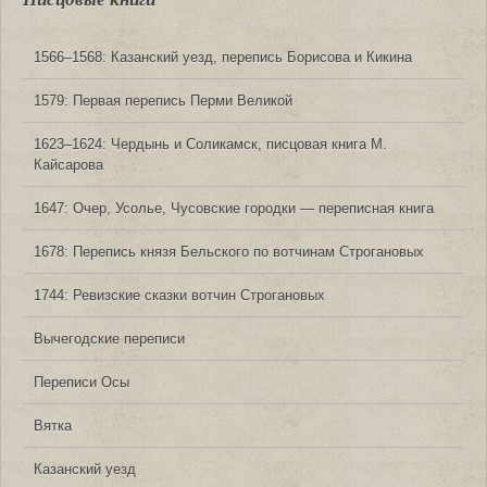
1566‒1568: Казанский уезд, перепись Борисова и Кикина
1579: Первая перепись Перми Великой
1623‒1624: Чердынь и Соликамск, писцовая книга М.
Кайсарова
1647: Очер, Усолье, Чусовские городки — переписная книга
1678: Перепись князя Бельского по вотчинам Строгановых
1744: Ревизские сказки вотчин Строгановых
Вычегодские переписи
Переписи Осы
Вятка
Казанский уезд