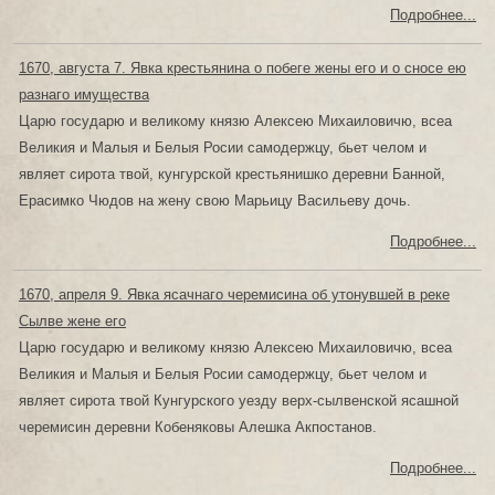
Подробнее...
1670, августа 7. Явка крестьянина о побеге жены его и о сносе ею
разнаго имущества
Царю государю и великому князю Алексею Михаиловичю, всеа
Великия и Малыя и Белыя Росии самодержцу, бьет челом и
являет сирота твой, кунгурской крестьянишко деревни Банной,
Ерасимко Чюдов на жену свою Марьицу Васильеву дочь.
Подробнее...
1670, апреля 9. Явка ясачнаго черемисина об утонувшей в реке
Сылве жене его
Царю государю и великому князю Алексею Михаиловичю, всеа
Великия и Малыя и Белыя Росии самодержцу, бьет челом и
являет сирота твой Кунгурского уезду верх-сылвенской ясашной
черемисин деревни Кобеняковы Алешка Акпостанов.
Подробнее...