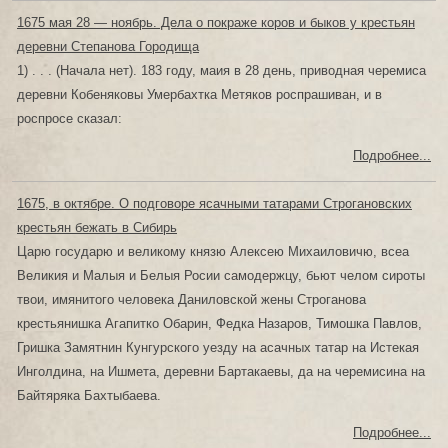
1675 мая 28 — ноябрь. Дела о покраже коров и быков у крестьян
деревни Степанова Городища
1) . . . (Начала нет). 183 году, маия в 28 день, приводная черемиса
деревни Кобеняковы Умербахтка Метяков роспрашиван, и в
роспросе сказал:
Подробнее...
1675, в октябре. О подговоре ясачными татарами Строгановских
крестьян бежать в Сибирь
Царю государю и великому князю Алексею Михаиловичю, всеа
Великия и Малыя и Белыя Росии самодержцу, бьют челом сироты
твои, имянитого человека Даниловской жены Строганова
крестьянишка Агапитко Обарин, Федка Назаров, Тимошка Павлов,
Гришка Замятнин Кунгурского уезду на асачных татар на Истекая
Инголдина, на Ишмета, деревни Бартакаевы, да на черемисина на
Байтяряка Бахтыбаева.
Подробнее...