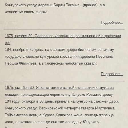
Кунгурского уезду деревни Барды Токанка.. (пробел), а в
челобитье своем сказал:
Подробнее...
1675, ноября 29. Словесное челобитье крестьянина об ограблении
его
184, ноября в 29 день, на съезжем дворе бил челом великому
государю словесно кунгурской крестьянин деревни Неволины
Першка Филипьев, а в словесном челобитье сказал:
Подробнее...
1675, октября 30. Явка татарки о взятой ею в вотчине мужа ея
лошади, принадлежащей черемисину Юнуске Розмагилдееву
184 году, октября в 30 день, привела на Кунгур на съезжей двор,
Кунгурского уезду, Верхиренской четверти татарка Мартиушка
Тоймаметева дочь, а Кураза Кучюкова жена, лошадь жеребца
чала, а сказала: взяла де она тое лошадь у Юнуска у