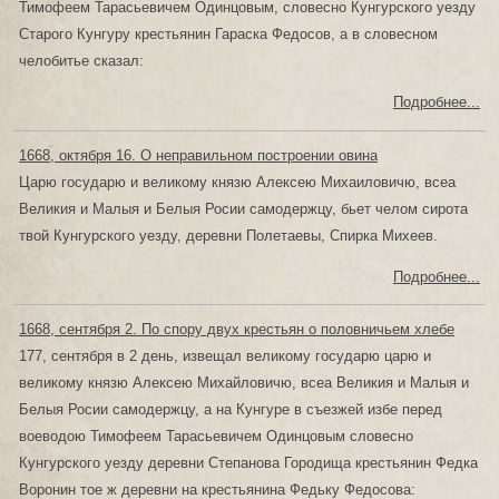
Тимофеем Тарасьевичем Одинцовым, словесно Кунгурского уезду
Старого Кунгуру крестьянин Гараска Федосов, а в словесном
челобитье сказал:
Подробнее...
1668, октября 16. О неправильном построении овина
Царю государю и великому князю Алексею Михаиловичю, всеа
Великия и Малыя и Белыя Росии самодержцу, бьет челом сирота
твой Кунгурского уезду, деревни Полетаевы, Спирка Михеев.
Подробнее...
1668, сентября 2. По спору двух крестьян о половничьем хлебе
177, сентября в 2 день, извещал великому государю царю и
великому князю Алексею Михайловичю, всеа Великия и Малыя и
Белыя Росии самодержцу, а на Кунгуре в съезжей избе перед
воеводою Тимофеем Тарасьевичем Одинцовым словесно
Кунгурского уезду деревни Степанова Городища крестьянин Федка
Воронин тое ж деревни на крестьянина Федьку Федосова: