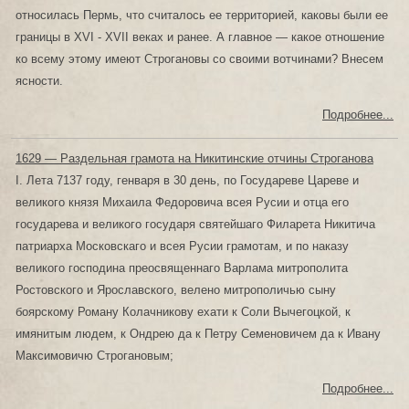
относилась Пермь, что считалось ее территорией, каковы были ее
границы в XVI - XVII веках и ранее. А главное — какое отношение
ко всему этому имеют Строгановы со своими вотчинами? Внесем
ясности.
Подробнее...
1629 — Раздельная грамота на Никитинские отчины Строганова
I. Лета 7137 году, генваря в 30 день, по Государеве Цареве и
великого князя Михаила Федоровича всея Русии и отца его
государева и великого государя святейшаго Филарета Никитича
патриарха Московскаго и всея Русии грамотам, и по наказу
великого господина преосвященнаго Варлама митрополита
Ростовского и Ярославского, велено митрополичью сыну
боярскому Роману Колачникову ехати к Соли Вычегоцкой, к
имянитым людем, к Ондрею да к Петру Семеновичем да к Ивану
Максимовичю Строгановым;
Подробнее...