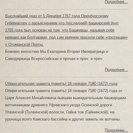
Подробнее...
Высочайший указ от 5 Декабря 1767 года Оренбургскому
Губернатору с разъяснением что (последний) башкирский бунт
1755 года был основан на том, что Башкирцы, называя себя
неинако как Болгарами, под сим имянем просили себе «протекции»
у Отоманской Порты.
Божиею милостию Мы Екатерина Вторая Императрица и
Самодержица Всероссийская и прочая и проч. и проч.
Подробнее...
Оберегательная грамота (память) 18 генваря 7180 (1672) года
Оберегательная грамота (память) 18 генваря 7180 (1672) года от
Царя Алексея Михайловича бывшим выжидательным башкирцами
вотчинниками древняго Уфимскаго уезда Осинской дороги
Улвинской (Тулвинской) волости, Гайна тож (Гайнинской), на
урочища всего Камскаго бассейна и других земель их вотчины.
Подробнее...