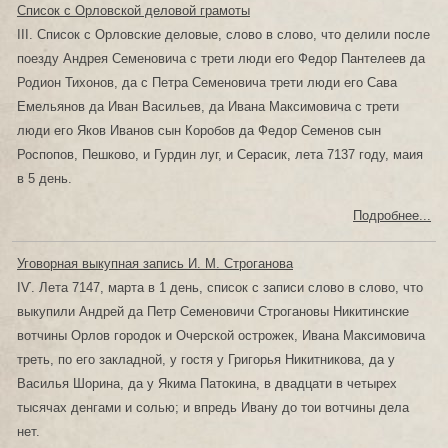
Список с Орловской деловой грамоты
III. Список с Орловские деловые, слово в слово, что делили после
поезду Андрея Семеновича с трети люди его Федор Пантелеев да
Родион Тихонов, да с Петра Семеновича трети люди его Сава
Емельянов да Иван Васильев, да Ивана Максимовича с трети
люди его Яков Иванов сын Коробов да Федор Семенов сын
Роспопов, Пешково, и Гурдин луг, и Серасик, лета 7137 году, маия
в 5 день.
Подробнее...
Уговорная выкупная запись И. М. Строганова
ІѴ. Лета 7147, марта в 1 день, список с записи слово в слово, что
выкупили Андрей да Петр Семеновичи Строгановы Никитинские
вотчины Орлов городок и Очерской острожек, Ивана Максимовича
треть, по его закладной, у гостя у Григорья Никитникова, да у
Василья Шорина, да у Якима Патокина, в двадцати в четырех
тысячах денгами и солью; и впредь Ивану до тои вотчины дела
нет.