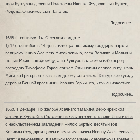
твои Кунгурцы деревни Полетаевы Ивашко Федоров сын Кушев,
Федотка Онисимов сын Паначев.
Подробнее...
1668 г., сентября 14. О беглом солдате
1) 177, сентября в 14 день, извещал великому государю царю и
великому князю Алексею Михаиловичю, всеа Великия и Малыя и
Белыя Росия самодержцу, а на Кунгуре в съезжей избе перед
воеводою Тимофеем Тарасьевичем Одинцовым словесно пушкарь
Микитка Григорьев: сказывал де ему сего числа Кунгурского уезду
деревни Банной крестьянин Ивашко Горбышев, чтоб он известил:
Подробнее...
1668, в декабре. По жалобе ясачнаго татарина Верх-Иренской
четверти Кусекейка Салкаева на ясачнаго же татарина Янзигитова
о насильственном завладении жилою бортью десятый год
Великим государем царем и великим князем Иоанну Алексеевичю,
Петру Алексеевичю, и великой государыне благоверной царевне и