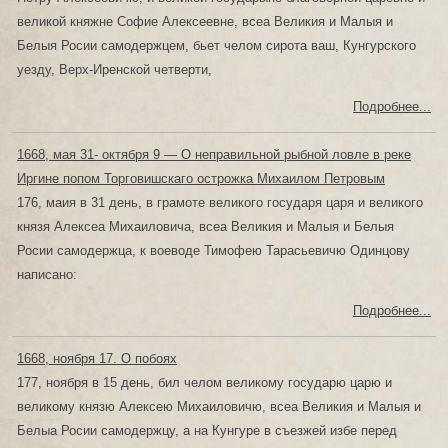
великой княжне Софие Алексеевне, всеа Великия и Малыя и
Белыя Росии самодержцем, бьет челом сирота ваш, Кунгурского
уезду, Верх-Иренской четверти,
Подробнее...
1668, мая 31- октября 9 — О неправильной рыбной ловле в реке
Иргине попом Торговишскаго острожка Михаилом Петровым
176, маия в 31 день, в грамоте великого государя царя и великого
князя Алексеа Михаиловича, всеа Великия и Малыя и Белыя
Росии самодержца, к воеводе Тимофею Тарасьевичю Одинцову
написано:
Подробнее...
1668, ноября 17. О побоях
177, ноября в 15 день, бил челом великому государю царю и
великому князю Алексею Михаиловичю, всеа Великия и Малыя и
Белыа Росии самодержцу, а на Кунгуре в съезжей избе перед