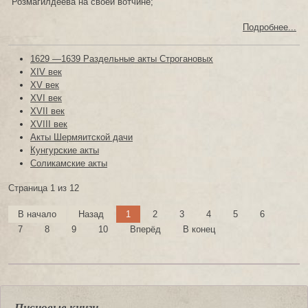
Розмагилдеева на своей вотчине;
Подробнее...
1629 —1639 Раздельные акты Строгановых
XIV век
XV век
XVI век
XVII век
XVIII век
Акты Шермяитской дачи
Кунгурские акты
Соликамские акты
Страница 1 из 12
В начало
Назад
1
2
3
4
5
6
7
8
9
10
Вперёд
В конец
Писцовые книги