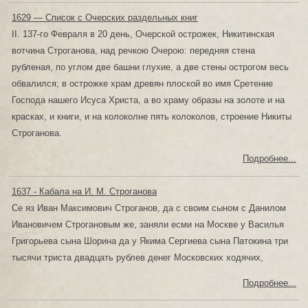
1629 — Список с Очерских раздельных книг
II. 137-го Февраля в 20 день, Очерской острожек, Никитинская
вотчина Строганова, над речкою Очерою: передняя стена
рубленая, по углом две башни глухие, а две стены острогом весь
обвалился; в острожке храм древян плоской во имя Сретение
Господа нашего Исуса Христа, а во храму образы на золоте и на
красках, и книги, и на колоколне пять колоколов, строение Никиты
Строганова.
Подробнее...
1637 - Кабала на И. М. Строганова
Се яз Иван Максимович Строганов, да с своим сыном с Данилом
Ивановичем Строгановым же, заняли есми на Москве у Василья
Григорьева сына Шорина да у Якима Сергиева сына Патокина три
тысячи триста двадцать рублев денег Московских ходячих,
Подробнее...