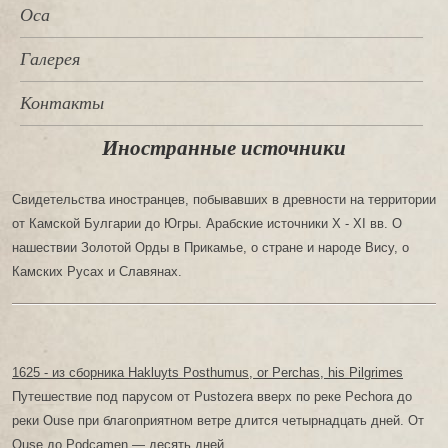
Оса
Галерея
Контакты
Иностранные источники
Свидетельства иностранцев, побывавших в древности на территории
от Камской Булгарии до Югры. Арабские источники X - XI вв. О
нашествии Золотой Орды в Прикамье, о стране и народе Вису, о
Камских Русах и Славянах.
1625 - из сборника Hakluyts Posthumus, or Perchas, his Pilgrimes
Путешествие под парусом от Pustozera вверх по реке Pechora до
реки Ouse при благоприятном ветре длится четырнадцать дней. От
Ouse до Podcamen — десять дней.