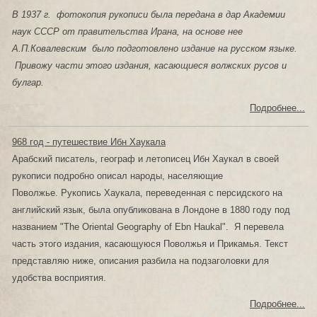
В 1937 г. фотокопия рукописи была передана в дар Академии
наук СССР от правительства Ирана, на основе нее
А.П.Ковалевским было подготовлено издание на русском языке.
Привожу части этого издания, касающиеся волжских русов и
булгар.
Подробнее...
968 год - путешествие Ибн Хаукала
Арабский писатель, географ и летописец Ибн Хаукал в своей
рукописи подробно описал народы, населяющие
Поволжье. Рукопись Хаукала, переведенная с персидского на
английский язык, была опубликована в Лондоне в 1880 году под
названием "
The Oriental Geography of Ebn Haukal". Я перевела
часть этого издания, касающуюся Поволжья и Прикамья. Текст
представляю ниже, описания разбила на подзаголовки для
удобства восприятия.
Подробнее...