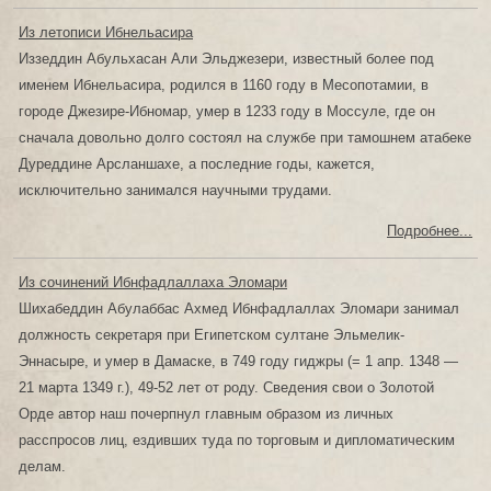
Из летописи Ибнельасира
Иззеддин Абульхасан Али Эльджезери, известный более под
именем Ибнельасира, родился в 1160 году в Месопотамии, в
городе Джезире-Ибномар, умер в 1233 году в Моссуле, где он
сначала довольно долго состоял на службе при тамошнем атабеке
Дуреддине Арсланшахе, а последние годы, кажется,
исключительно занимался научными трудами.
Подробнее...
Из сочинений Ибнфадлаллаха Эломари
Шихабеддин Абулаббас Ахмед Ибнфадлаллах Эломари занимал
должность секретаря при Египетском султане Эльмелик-
Эннасыре, и умер в Дамаске, в 749 году гиджры (= 1 апр. 1348 —
21 марта 1349 г.), 49-52 лет от роду. Сведения свои о Золотой
Орде автор наш почерпнул главным образом из личных
расспросов лиц, ездивших туда по торговым и дипломатическим
делам.