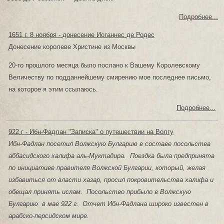
Подробнее...
1651 г. 8 ноября - донесение Иоганнес де Родес
Донесение королеве Христине из Москвы
20-го прошлого месяца было послано к Вашему Королевскому
Величеству по подданнейшему смирению мое последнее письмо,
на которое я этим ссылаюсь.
Подробнее...
922 г - Ибн-Фадлан "Записка" о путешествии на Волгу
Ибн-Фадлан
посетил Волжскую Булгарию в составе посольства
аббасидского халифа аль-Муктадира. Поездка была предпринята
по инициативе правителя Волжской Булгарии, который, желая
избавиться от власти хазар, просил покровительства халифа и
обещал принять ислам. Посольство прибыло в Волжскую
Булгарию в мае 922 г. Отчет Ибн-Фадлана широко известен в
арабско-персидском мире.