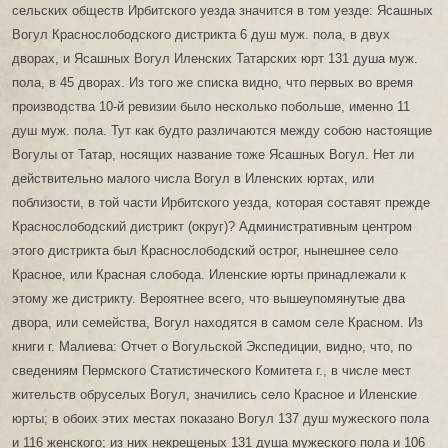
сельских обществ Ирбитского уезда значится в том уезде: Ясашных
Вогул Краснослободского дистрикта 6 душ муж. пола, в двух
дворах, и Ясашных Вогул Иленских Татарских юрт 131 душа муж.
пола, в 45 дворах. Из того же списка видно, что первых во время
производства 10-й ревизии было несколько побольше, именно 11
душ муж. пола. Тут как будто различаются между собою настоящие
Вогулы от Татар, носящих название тоже Ясашных Вогул. Нет ли
действительно малого числа Вогул в Иленских юртах, или
поблизости, в той части Ирбитского уезда, которая составят прежде
Краснослободский дистрикт (округ)? Административным центром
этого дистрикта был Краснослободский острог, нынешнее село
Красное, или Красная слобода. Иленские юрты принадлежали к
этому же дистрикту. Вероятнее всего, что вышеупомянутые два
двора, или семейства, Вогул находятся в самом селе Красном. Из
книги г. Малиева: Отчет о Вогульской Экспедиции, видно, что, по
сведениям Пермского Статистического Комитета г., в числе мест
жительств обруселых Вогул, значились село Красное и Иленские
юрты; в обоих этих местах показано Вогул 137 душ мужеского пола
и 116 женского; из них некрещеных 131 душа мужеского пола и 106