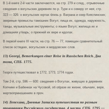
В 1-й книге 2-й части заключаются, на стр. 279 и след., отрывочные
сведения о вогульских деревнях по р. Туре и к северу от нея; стр.
323 — 326: о вогульских юртах близь р. Ваграна и озер Княспинских;
звериные промыслы тамошних Вогул; пища их, одежда, наружность,
танцы, музыкальные инструменты; о языке Вогул; жилища их и
домашняя утварь; о прежней их вере и идолах.
В первой книге III части, на стр. 76 — 77, помещен сравнительный
список остяцких, вогульских и мордовских слов.
13) Georgi, Bemerkungen einer Reise in Russischen Reich. Два
тома, СПБ. 1775.
Георги путешествовал в 1772, 1773, 1774 годах.
Том 2-й, стр. 596 — 600: сведения о Вогулах, живущих в деревнях
Копчике и Бабенках на Чусовой, об образе их жизни, обычаях, вере,
жертвоприношениях в проч.
14) Лепехина, Дневные Записки путешествия по разным
провинциям Российского государства, 4 части, СПБ. 1795 —