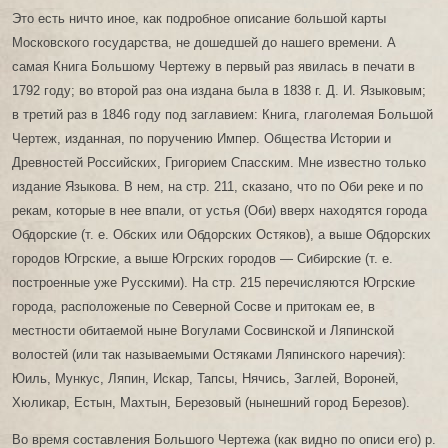
Это есть ничто иное, как подробное описание большой карты
Московского государства, не дошедшей до нашего времени. А
самая Книга Большому Чертежу в первый раз явилась в печати в
1792 году; во второй раз она издана была в 1838 г. Д. И. Языковым;
в третий раз в 1846 году под заглавием: Книга, глаголемая Большой
Чертеж, изданная, по поручению Импер. Общества Истории и
Древностей Российских, Григорием Спасским. Мне известно только
издание Языкова. В нем, на стр. 211, сказано, что по Оби реке и по
рекам, которые в нее впали, от устья (Оби) вверх находятся города
Обдорские (т. е. Обских или Обдорских Остяков), а выше Обдорских
городов Югрские, а выше Югрских городов — Сибирские (т. е.
построенные уже Русскими). На стр. 215 перечисляются Югрские
города, расположеные по Северной Сосве и притокам ее, в
местности обитаемой ныне Вогулами Сосвинской и Ляпинской
волостей (или так называемыми Остяками Ляпинского наречия):
Юиль, Мункус, Ляпин, Искар, Тапсы, Нячись, Заглей, Вороней,
Хюликар, Естын, Махтын, Березовый (нынешний город Березов).
Во время составления Большого Чертежа (как видно по описи его) р.