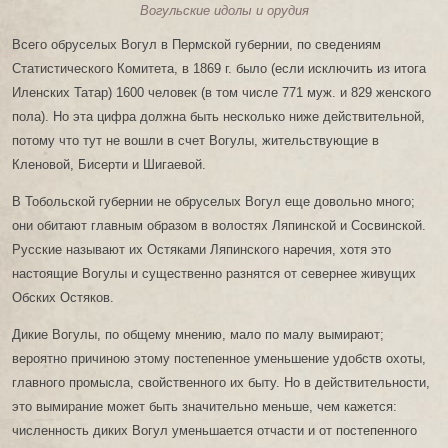
Вогульские идолы и орудия
Всего обруселых Вогул в Пермской губернии, по сведениям
Статистического Комитета, в 1869 г. было (если исключить из итога
Иленских Татар) 1600 человек (в том числе 771 муж. и 829 женского
пола). Но эта цифра должна быть несколько ниже действительной,
потому что тут не вошли в счет Вогулы, жительствующие в
Кленовой, Бисерти и Шигаевой.
В Тобольской губернии не обруселых Вогул еще довольно много;
они обитают главным образом в волостях Ляпинской и Сосвинской.
Русские называют их Остяками Ляпинского наречия, хотя это
настоящие Вогулы и существенно разнятся от севернее живущих
Обских Остяков.
Дикие Вогулы, по общему мнению, мало по малу вымирают;
вероятно причиною этому постепенное уменьшение удобств охоты,
главного промысла, свойственного их быту. Но в действительности,
это вымирание может быть значительно меньше, чем кажется:
численность диких Вогул уменьшается отчасти и от постепенного