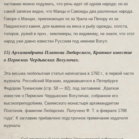
заглавию можно подумать, что речь идет об одном народе; но из
самой записки видно, что Манцы и Самоеды два различных народа.
Говоря о Манцах, приезжающих из за Урала на Печору из за
Павдинского камня, дли вымена на меха и рыбу одежды, холста,
топоров, ружей в проч., землемеры, по видимому, не знали, что этот
народ уже давно известен Русским под именем Вогул.
15) Архимандрита Платона Любарского, Краткое известие
о Пермских Чердынских Вогуличах.
Эта весьма любопытная статья напечатана в 1792 г., в первой части
журнала: Российский Магазин, издававшегося в Петербурге
Федором Туманским (стр. 58 — 82), под заглавием: „Краткое
известие о Пермских Чердынских Вогуличах, собранное его
высокопреподобием, Свияжского монастыря архимандритом
Платоном, фамилии Любарских. Получено Ф. Т. в феврале 1788
года“. К заглавию прибавлено подстрочное примечание издателя
журнала: