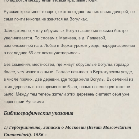
Попадаются между ними весьма красивые люди.
Русские крестьяне, говорят, охотно отдают за них своих дочерей, но
сами почти никогда не женятся на Вогулках.
Замечательно, что у обруселых Вогул население весьма быстро
увеличивается. По словам г. Малиева, в д. Лапаевой,
расположенной на р. Лобве в Верхотурском уезде, народонаселение
в последние 56 лет почти учетверилось.
Без сомнения, местностей, где живут обруселые Вогулы, гораздо
более, чем известно ныне. Паллас называет в Верхотурском уезде,
в числе прочих, две деревни, где тогда жили Вогулы. Выселений из
этих деревень с того времени не было; новых поселенцев тоже не
было. Между тем теперь жители этих деревень считают себя уже
коренными Русскими.
Библиографическия указания
1) Герберштейна, Записки о Московии (Rerum Moscovitarum
Commentarii). 1556 г.