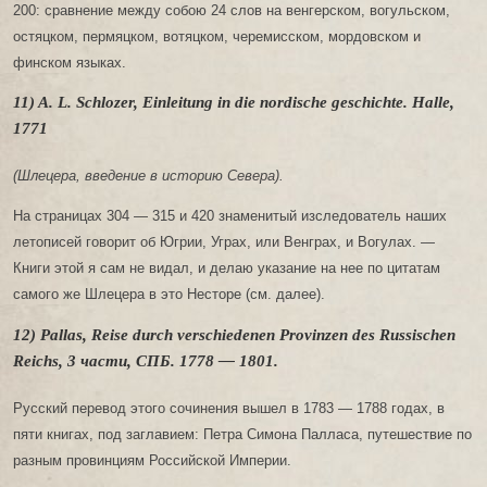
200: сравнение между собою 24 слов на венгерском, вогульском,
остяцком, пермяцком, вотяцком, черемисском, мордовском и
финском языках.
11) A. L. Schlozer, Einleitung in die nordische geschichte. Halle,
1771
(Шлецера, введение в историю Севера).
На страницах 304 — 315 и 420 знаменитый изследователь наших
летописей говорит об Югрии, Уграх, или Венграх, и Вогулах. —
Книги этой я сам не видал, и делаю указание на нее по цитатам
самого же Шлецера в это Несторе (см. далее).
12) Pallas, Reise durch verschiedenen Provinzen des Russischen
Reichs, 3 части, СПБ. 1778 — 1801.
Русский перевод этого сочинения вышел в 1783 — 1788 годах, в
пяти книгах, под заглавием: Петра Симона Палласа, путешествие по
разным провинциям Российской Империи.