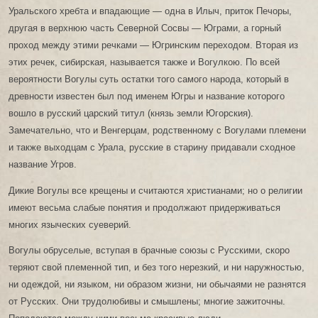
Уральского хребта и впадающие — одна в Илыч, приток Печоры,
другая в верхнюю часть Северной Сосвы — Юграми, а горный
проход между этими речками — Югринским переходом. Вторая из
этих речек, сибирская, называется также и Вогулкою. По всей
вероятности Вогулы суть остатки того самого народа, который в
древности известен был под именем Югры и название которого
вошло в русский царский титул (князь земли Югорския).
Замечательно, что и Венгерцам, родственному с Вогулами племени
и также выходцам с Урала, русские в старину придавали сходное
название Угров.
Дикие Вогулы все крещены и считаются христианами; но о религии
имеют весьма слабые понятия и продолжают придерживаться
многих языческих суеверий.
Вогулы обруселые, вступая в брачные союзы с Русскими, скоро
теряют свой племенной тип, и без того нерезкий, и ни наружностью,
ни одеждой, ни языком, ни образом жизни, ни обычаями не разнятся
от Русских. Они трудолюбивы и смышлены; многие зажиточны.