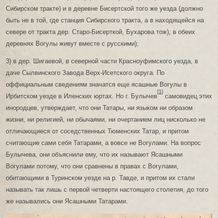
Сибирском тракте) и в деревне Бисертской того же уезда (должно
быть не в той, где станция Сибирского тракта, а в находящейся на
севере от тракта дер. Старо-Бисерткой, Бухарова тож); в обеих
деревнях Вогулы живут вместе с русскими);
3) в дер. Шигаевой, в северной части Красноуфимского уезда, в
даче Сылвинского Завода Верх-Исетского округа. По
оффициальным сведениям значатся еще ясашные Вогулы в
[1]
Ирбитском уезде в Иленских юртах. Но г. Булычев
самовидец этих
инородцев, утверждает, что они Татары, ни языком ни образом
жизни, ни религией, ни обычаями, ни очертанием лиц нисколько не
отличающиеся от соседственных Тюменских Татар, и притом
считающие сами себя Татарами, а вовсе не Вогулами. На вопрос
Булычева, они объяснили ему, что их называют Ясашными
Вогулами потому, что они сравнены в правах с Вогулами,
обитающими в Туринском уезде на р. Тавде, и притом их стали
называть так лишь с первой четверти настоящего столетия, до того
же назывались они Ясашными Татарами.