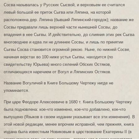
Сосва называлась у Русских Сысвой, и верховьем ее считался
левый большой ее приток Сыгва или Ляпина, на которой
расположена дер. Ляпина (бывший Ляпинский-городок); название же
Сосвы придавали лишь верхней части нынешней Сосвы, до
впадения в нее Сыгвы. И действительно, до слияния этих рек Сыгва
многоводнее и едва ли не длиннее Сосвы, и лишь по принятии
Сыгвы Сосва становится огромной рекою. Ныне, по нижней Сосве,
начиная верстах во 100 ниже устья Сыгвы, находится (по
свидетельству Юрьева) много селений Обских Остяков,
отличающихся наречием от Вогул и Ляпинских Остяков.
Название Вогуличей в Книге Большому Чертежу нигде не
упоминается.
При царе Феодоре Алексеевиче в 1680 т. Книга Большому Чертежу
была подновлена: кое-что изменено, кое-что добавлено, кое-что
выпущено (Языков в своем издании указывает все эти изменения). В
этой новой редакции, менее впрочем исправной, чем прежняя, книга
издана была известным Новиковым в царствование Екатерины II (в