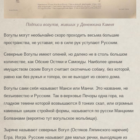
Подписи вогулов, живших у Денежкина Камня
Вогулы могут необычайно скоро проходить весьма большие
пространства, не уставая; но в силе рук уступают Русским.
Северные Вогулы имеют оленей, но далеко не в столь большом
количестве, как Обские Остяки и Самоеды. Наиболее ценным
имуществом своим Вогул считает охотничью собаку, без которой,
равно как без ружья и топора, он не выходит из своего дома.
Вогулы сами себя называют Манси или Манчи. Это название, не
безъизвестно и Русским. Так в-верховье Печоры одна гора, на
гладком темени которой возвышаются 8 тонких скал, или огромных
каменных шишек стройной формы, называется по русски Манцкими
Болванами (вероятно тут вогульское мольбище).
Зыряне называют северных Вогул (Остяков Ляпинского наречия)
Ёгра, Иогра. Русские называют две малых речки, выходящие из