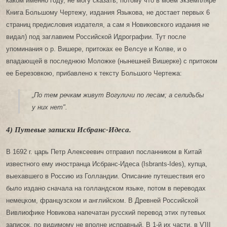
каком именно году, не могу сказать, потому что в моем экземпляре
Книга Большому Чертежу, издания Языкова, не достает первых 6
страниц предисловия издателя, а сам я Новиковского издания не
видал) под заглавием Российской Идрографии. Тут после
упоминания о р. Вишере, притоках ее Велсуе и Колве, и о
впадающей в последнюю Моложке (нынешней Вишерке) с притоком
ее Березовкою, прибавлено к тексту Большого Чертежа:
„По тем речкам живут Вогуличи по лесам; а селидьбы
у них нет".
4) Путевые записки Исбранс-Идеса.
В 1692 г. царь Петр Алексеевич отправил посланником в Китай
известного ему иностранца Исбранс-Идеса (Isbrants-Ides), купца,
выехавшего в Россию из Голландии. Описание путешествия его
было издано сначала на голландском языке, потом в переводах
немецком, французском и английском. В Древней Российской
Вивлиофике Новикова напечатан русский перевод этих путевых
записок, по видимому не вполне исправный. В 1-й их части, в ѴIII