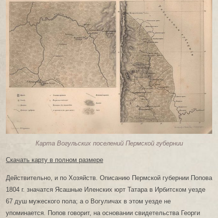
Карта Вогульских поселений Пермской губернии
Скачать карту в полном размере
Действительно, и по Хозяйств. Описанию Пермской губернии Попова
1804 г. значатся Ясашные Иленских юрт Татара в Ирбитском уезде
67 душ мужеского пола; а о Вогуличах в этом уезде не
упоминается. Попов говорит, на основании свидетельства Георги