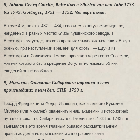
8) Iohann Georg Gmelin, Reise durch Sibirien von den Jahr 1733
bis 1743. Gottingen, 1751 — 1752. Четыре тома.
В томе 4-м, на стр. 432 — 434, говорится о вогульских идолах,
найденных в разных местах близь Кушвинского завода, в
Верхотурском уезде, также о прежних языческих молениях Вогул
осенью, при наступлении времени для охоты. — Едучи из
Верхотурья в Соликамск, Гмелин проезжал через село Спасское,
жители которого были крещеные Вогулы, но никаких об них
сведений он не сообщает.
9) Миллера, Описание Сибирского царства и всех
происшедших в нем дел. СПБ. 1750 г.
Герард Фридрих (или Федор Иванович, как звали его Русские)
Миллер (или Мюллер), знаменитый наш академик и историограф,
путешествовал по Сибири вместе с Гмелиным с 1733 во 1743 г. и
занимался в это время главным образом рассматриванием
архивных дел и историческими и этнографическими