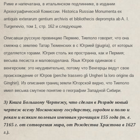
Риме и напечатана, в итальянском подлиннике, в издании
Археографической Комиссии. Historica Russiae Monumenta ex
antiquis exterarum gentium archivis et bibliothecis deprompta ab A. I.
Turgenevio, том 1, стр. 162 и следующие.
Описавши русскую провинцию Пермию, Тиеполо говорит, что она
смежна с землею Татар Тюменских в с Югрией (giugria), от которых
отделяется горами. Югрия столь же пространна, как и Пермия;
весьма лесиста и маловозделана. Язык Югров одинаков с
венгерским: это неудивительно, потому что Венгерцы ведут свое
происхождение от Югров (perche trassero gli Ungheri la loro origine da
Ginghiri). Из описания границ земли Югорской видно, что Тиеполо
имел весьма смутное понятие о географии Западной Сибири.
3) Книга Большому Чертежу, что сделан в Розряде новый
чертеж всему Московскому государству, городом и полю и
рекам и всяким полевым именным урочищам 155 года (т. е.
7165 г. от сотворения мира, от Рождества Христова в 1627
г.).