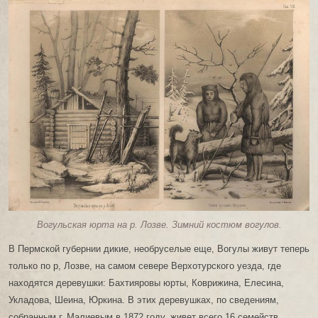
Вогульская юрта на р. Лозве. Зимний костюм вогулов.
В Пермской губернии дикие, необруселые еще, Вогулы живут теперь
только по р, Лозве, на самом севере Верхотурского уезда, где
находятся деревушки: Бахтияровы юрты, Коврижина, Елесина,
Укладова, Шеина, Юркина. В этих деревушках, по сведениям,
собранным г. Малиевым в 1872 году, живет всего 16 семейств,