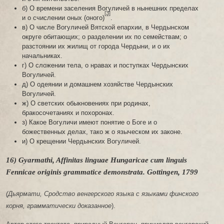
б) О времени заселения Вогуличей в нынешних пределах
[3]
и о счислении оных (оного)
.
в) О числе Вогуличей Вятской епархии, в Чердынском
округе обитающих; о разделении их по семействам; о
разстоянии их жилищ от города Чердыни, и о их
начальниках.
г) О сложении тела, о нравах и поступках Чердынских
Вогуличей.
д) О одеянии и домашнем хозяйстве Чердынских
Вогуличей.
ж) О светских обыкновениях при родинах,
бракосочетаниях и похоронах.
з) Какое Вогуличи имеют понятие о Боге и о
божественных делах, тако ж о языческом их законе.
и) О крещении Чердынских Вогуличей.
16) Gyarmathi, Affinitas linguae Hungaricae cum linguis
Fennicae originis grammatice demonstrata. Gottingen, 1799
(Дьярмати, Сродство венгерского языка с языками финского
корня, грамматически доказанное
).