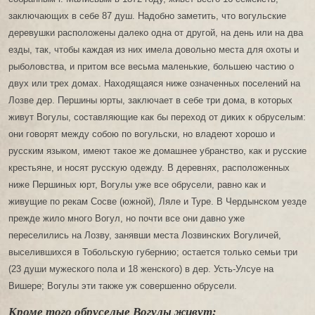
заключающих в себе 87 душ. Надобно заметить, что вогульские
деревушки расположены далеко одна от другой, на день или на два
езды, так, чтобы каждая из них имела довольно места для охоты и
рыболовства, и притом все весьма маленькие, большею частию о
двух или трех домах. Находящаяся ниже означенных поселений на
Лозве дер. Першины юрты, заключает в себе три дома, в которых
живут Вогулы, составляющие как бы переход от диких к обруселым:
они говорят между собою по вогульски, но владеют хорошо и
русским языком, имеют такое же домашнее убранство, как и русские
крестьяне, и носят русскую одежду. В деревнях, расположенных
ниже Першиных юрт, Вогулы уже все обрусели, равно как и
живущие по рекам Сосве (южной), Ляле и Туре. В Чердынском уезде
прежде жило много Вогул, но почти все они давно уже
переселились на Лозву, занявши места Лозвинских Вогуличей,
выселившихся в Тобольскую губернию; остается только семьи три
(23 души мужеского пола и 18 женского) в дер. Усть-Улсуе на
Вишере; Вогулы эти также уж совершенно обрусели.
Кроме того обруселые Вогулы живут: