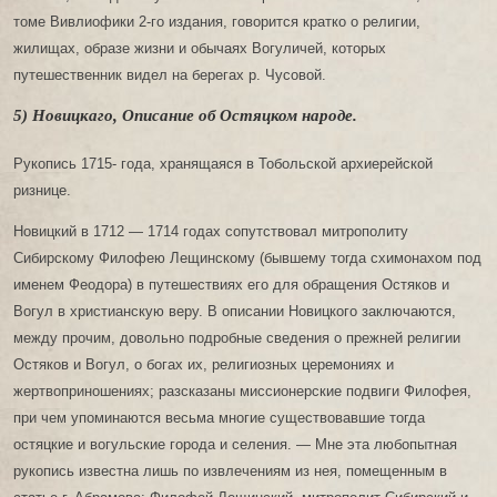
томе Вивлиофики 2-го издания, говорится кратко о религии,
жилищах, образе жизни и обычаях Вогуличей, которых
путешественник видел на берегах р. Чусовой.
5) Новицкаго, Описание об Остяцком народе.
Рукопись 1715- года, хранящаяся в Тобольской архиерейской
ризнице.
Новицкий в 1712 — 1714 годах сопутствовал митрополиту
Сибирскому Филофею Лещинскому (бывшему тогда схимонахом под
именем Феодора) в путешествиях его для обращения Остяков и
Вогул в христианскую веру. В описании Новицкого заключаются,
между прочим, довольно подробные сведения о прежней религии
Остяков и Вогул, о богах их, религиозных церемониях и
жертвоприношениях; разсказаны миссионерские подвиги Филофея,
при чем упоминаются весьма многие существовавшие тогда
остяцкие и вогульские города и селения. — Мне эта любопытная
рукопись известна лишь по извлечениям из нея, помещенным в