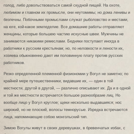
голод, либо довольствоваться самой скудной пищей. На охоте,
любимом и главном их промысле, они неутомимы; но дома ленивы и
безпечны. Побочными промыслами служат рыболовство и местами,
на юге, кой-какое земледелие. Все домашние работы отправляют
женщины, которые большею частию искусные швеи. Мужчины не
занимаются никакими ремеслами. Бедняки поступают иногда в
работники к русским крестьянам; но, по неловкости и лености их,
хозяева обыкновенно дают им половинную плату против русских
работников.
Резко определенной племенной физиономии у Вогул не заметно; по
крайней мере путешественники, видавшие их, — один в той
местности, другой в другой, — различно описывают их. Да и в одной
и той же местности встречается большое разнообразие лиц. Но
вообще лицо у Вогул круглое; щеки несколько выдавшияся; нос
широкий, но не плоский, волосы темнорусые. Изредка встречаются
лица, напоминающие собою монгольский тип.
Зимою Вогулы живут в своих деревушках, в бревенчатых избах, с