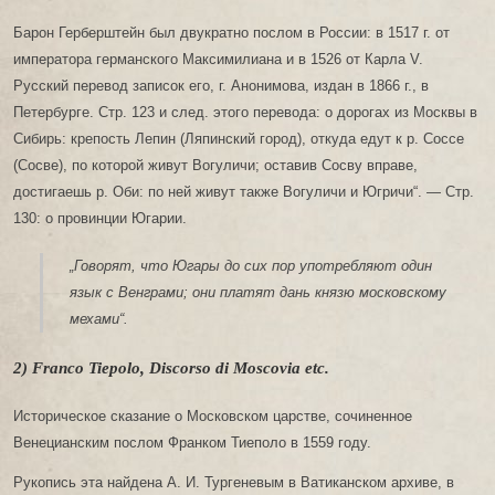
Барон Герберштейн был двукратно послом в России: в 1517 г. от
императора германского Максимилиана и в 1526 от Карла V.
Русский перевод записок его, г. Анонимова, издан в 1866 г., в
Петербурге. Стр. 123 и след. этого перевода: о дорогах из Москвы в
Сибирь: крепость Лепин (Ляпинский город), откуда едут к р. Соссе
(Сосве), по которой живут Вогуличи; оставив Сосву вправе,
достигаешь р. Оби: по ней живут также Вогуличи и Югричи“. — Стр.
130: о провинции Югарии.
„Говорят, что Югары до сих пор употребляют один
язык с Венграми; они платят дань князю московскому
мехами“.
2) Franco Tiepolo, Discorso di Moscovia etc.
Историческое сказание о Московском царстве, сочиненное
Венецианским послом Франком Тиеполо в 1559 году.
Рукопись эта найдена А. И. Тургеневым в Ватиканском архиве, в