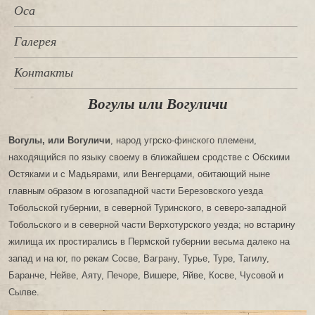
Оса
Галерея
Контакты
Вогулы или Вогуличи
Вогулы, или Вогуличи
, народ угрско-финского племени,
находящийся по языку своему в ближайшем сродстве с Обскими
Остяками и с Мадьярами, или Венгерцами, обитающий ныне
главным образом в югозападной части Березовского уезда
Тобольской губернии, в северной Туринского, в северо-западной
Тобольского и в северной части Верхотурского уезда; но встарину
жилища их простирались в Пермской губернии весьма далеко на
запад и на юг, по рекам Сосве, Ваграну, Турье, Туре, Тагилу,
Баранче, Нейве, Аяту, Печоре, Вишере, Яйве, Косве, Чусовой и
Сылве.