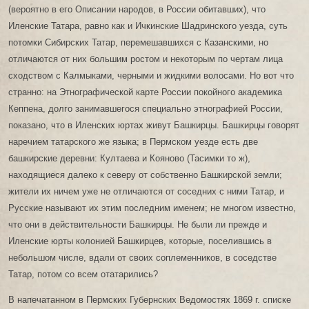
(вероятно в его Описании народов, в России обитавших), что
Иленские Татара, равно как и Ичкинские Шадринского уезда, суть
потомки Сибирских Татар, перемешавшихся с Казанскими, но
отличаются от них большим ростом и некоторым по чертам лица
сходством с Калмыками, черными и жидкими волосами. Но вот что
странно: на Этнографической карте России покойного академика
Кеппена, долго занимавшегося специально этнографией России,
показано, что в Иленских юртах живут Башкирцы. Башкирцы говорят
наречием татарского же языка; в Пермском уезде есть две
башкирские деревни: Култаева и Кояново (Тасимки то ж),
находящиеся далеко к северу от собственно Башкирской земли;
жители их ничем уже не отличаются от соседних с ними Татар, и
Русские называют их этим последним именем; не многом известно,
что они в действительности Башкирцы. Не были ли прежде и
Иленские юрты колонией Башкирцев, которые, поселившись в
небольшом числе, вдали от своих соплеменников, в соседстве
Татар, потом со всем отатарились?
В напечатанном в Пермских Губернских Ведомостях 1869 г. списке