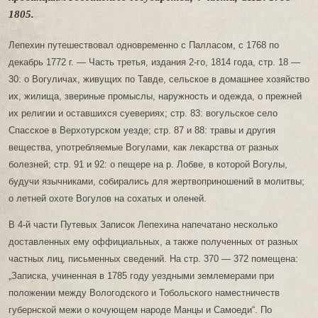
1805.
Лепехин путешествовал одновременно с Палласом, с 1768 по
декабрь 1772 г. — Часть третья, издания 2-го, 1814 года, стр. 18 —
30: о Вогуличах, живущих по Тавде, сельское в домашнее хозяйство
их, жилища, звериные промыслы, наружность и одежда, о прежней
их религии и оставшихся суевериях; стр. 83: вогульское село
Спасское в Верхотурском уезде; стр. 87 и 88: травы и другия
вещества, употребляемые Вогулами, как лекарства от разных
болезней; стр. 91 и 92: о пещере на р. Лобве, в которой Вогулы,
будучи язычниками, собирались для жертвоприношений в молитвы;
о летней охоте Вогулов на сохатых и оленей.
В 4-й части Путевых Записок Лепехина напечатано несколько
доставленных ему оффициальных, а также полученных от разных
частных лиц, письменных сведений. На стр. 370 — 372 помещена:
„Записка, учиненная в 1785 году уездными землемерами при
положении между Вологодского и Тобольского наместничеств
губернской межи о кочующем народе Манцы и Самоеди“. По