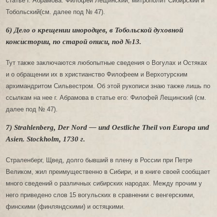
статье г. Абрамова: Филофей Лещинский, митрополит Сибирский и
Тобольский(см. далее под № 47).
6) Дело о крещении инородцев, в Тобольской духовной
консистории, по старой описи, под №13.
Тут также заключаются любопытные сведения о Вогулах и Остяках
и о обращении их в христианство Филофеем и Верхотурским
архимандритом Сильвестром. Об этой рукописи знаю также лишь по
ссылкам на нее г. Абрамова в статье его: Филофей Лещинский (см.
далее под № 47).
7) Strahlenberg, Der Nord — und Oestliche Theil von Europa und
Asien. Stockholm, 1730 г.
Страленберг, Щвед, долго бывший в плену в России при Петре
Великом, жил преимущественно в Сибири, и в книге своей сообщает
много сведений о различных сибирских народах. Между прочим у
него приведено слов 15 вогульских в сравнении с венгерскими,
финскими (финляндскими) и остяцкими.