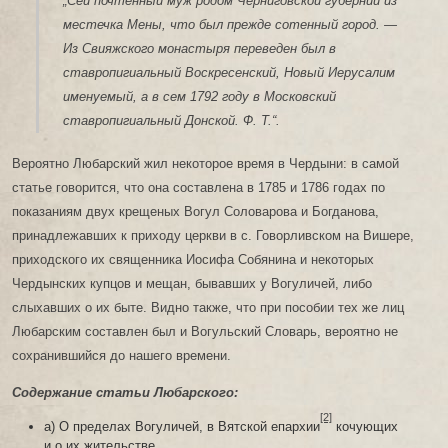
„Сей почтенный муж родом Черниговской губернии из
местечка Мены, что был прежде сотенный город. —
Из Свияжского монастыря переведен был в
ставропигиальный Воскресенский, Новый Иерусалим
именуемый, а в сем 1792 году в Московский
ставропигиальный Донской. Ф. Т.“.
Вероятно Любарский жил некоторое время в Чердыни: в самой
статье говорится, что она составлена в 1785 и 1786 годах по
показаниям двух крещеных Вогул Соловарова и Богданова,
принадлежавших к приходу церкви в с. Говорливском на Вишере,
приходского их священника Иосифа Собянина и некоторых
Чердынских купцов и мещан, бывавших у Вогуличей, либо
слыхавших о их быте. Видно также, что при пособии тех же лиц
Любарским составлен был и Вогульский Словарь, вероятно не
сохранившийся до нашего времени.
Содержание статьи Любарского:
[2]
а) О пределах Вогуличей, в Вятской епархии
кочующих
и о их жительстве.