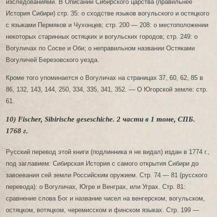
изследованиями. В Описании Сибирского царства (правильнее
История Сибири) стр. 35: о сходстве языков вогульского и остяцкого
с языками Пермяков и Чухонцев; стр. 200 — 208: о местоположении
некоторых старинных остяцких и вогульских городов; стр. 249: о
Вогуличах по Сосве и Оби; о неправильном названии Остяками
Вогуличей Березовского уезда.
Кроме того упоминается о Вогуличах на страницах 37, 60, 62, 85 в
86, 132, 143, 144, 250, 334, 335, 341, 352. — О Югорской земле: стр.
61.
10) Fischer, Sibirische geseschiche. 2 части в 1 томе, СПБ.
1768 г.
Русский перевод этой книги (подлинника я не видал) издан в 1774 г.,
под заглавием: Сибирская История с самого открытия Сибири до
завоевания сей земли Российским оружием. Стр. 74 — 81 (русского
перевода): о Вогуличах, Югре и Венграх, или Уграх. Стр. 81:
сравнение слова Бог и название чисел на венгерском, вогульском,
остяцком, вотяцком, черемисском и финском языках. Стр. 199 —