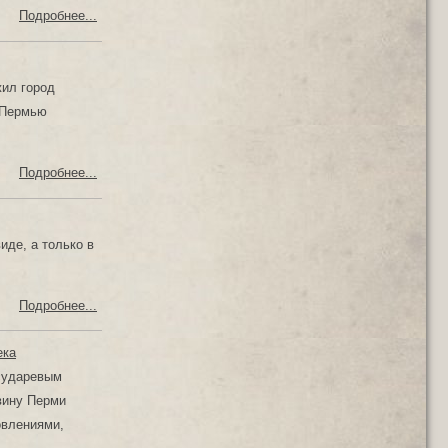
Подробнее...
жил город
 Пермью
Подробнее...
иде, а только в
Подробнее...
ека
осударевым
вину Перми
овлениями,