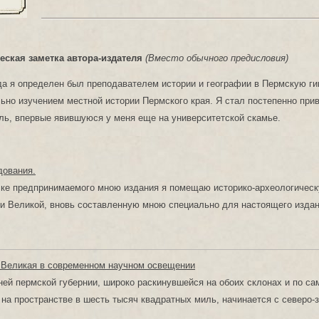
ская заметка автора-издателя
(Вместо обычного предисловия)
гда я определен был преподавателем истории и географии в Пермскую ги
ьно изучением местной истории Пермского края. Я стал постепенно при
ь, впервые явившуюся у меня еще на университетской скамье.
дования.
ске предпринимаемого мною издания я помещаю историко-археологичес
и Великой, вновь составленную мною специально для настоящего издан
 Великая в современном научном освещении
ей пермской губернии, широко раскинувшейся на обоих склонах и по са
 на пространстве в шесть тысяч квадратных миль, начинается с северо-