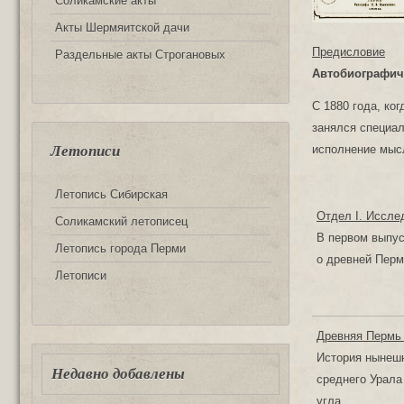
Соликамские акты
Акты Шермяитской дачи
Предисловие
Раздельные акты Строгановых
Автобиографиче
С 1880 года, ко
занялся специал
Летописи
исполнение мысл
Летопись Сибирская
Отдел I. Иссле
Соликамский летописец
В первом выпу
Летопись города Перми
о древней Перм
Летописи
Древняя Пермь
История нынешн
Недавно добавлены
среднего Урала
угла.