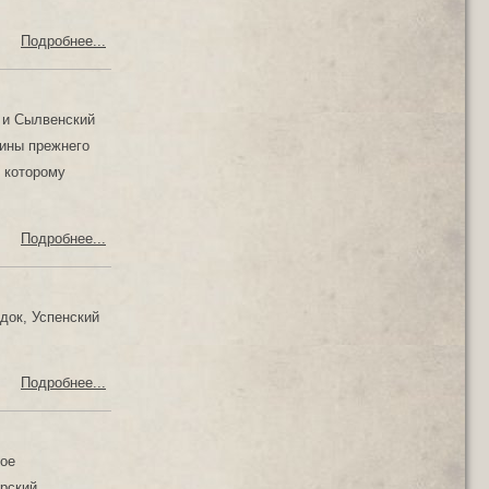
Подробнее...
 и Сылвенский
вины прежнего
к которому
Подробнее...
док, Успенский
Подробнее...
вое
рский