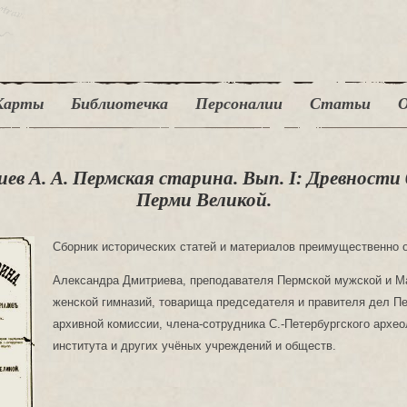
Карты
Библиотечка
Персоналии
Статьи
О
ев А. А. Пермская старина. Вып. I: Древности
Перми Великой.
Сборник исторических статей и материалов преимущественно 
Александра Дмитриева, преподавателя Пермской мужской и М
женской гимназий, товарища председателя и правителя дел П
архивной комиссии, члена-сотрудника С.-Петербургского архео
института и других учёных учреждений и обществ.