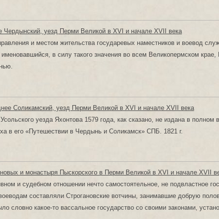
е Чердынский, уезд Перми Великой в XVI и начале XVII века
равления и местом жительства государевых наместников и воевод слу
 именовавшийся, в силу такого значения во всем Великопермском крае,
нью.
днее Соликамский, уезд Перми Великой в XVI и начале XVII века
Усольского уезда Яхонтова 1579 года, как сказано, не издана в полном в
ха в его «Путешествии в Чердынь и Соликамск» СПБ. 1821 г.
новых и монастыря Пыскорского в Перми Великой в XVI и начале XVII в
вном и судебном отношении нечто самостоятельное, не подвластное г
воеводам составляли Строгановские вотчины, занимавшие добрую поло
ыло словно какое-то вассальное государство со своими законами, устан