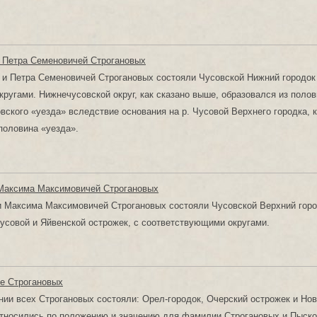
 Петра Семеновичей Строгановых
 и Петра Семеновичей Строгановых состояли Чусовской Нижний городок
округами. Нижнечусовской округ, как сказано выше, образовался из поло
вского «уезда» вследствие основания на р. Чусовой Верхнего городка, 
половина «уезда».
 Максима Максимовичей Строгановых
и Максима Максимовичей Строгановых состояли Чусовской Верхний горо
усовой и Яйвенской острожек, с соответствующими округами.
е Строгановых
ии всех Строгановых состояли: Орел-городок, Очерский острожек и Но
тносились по положению и значению для фамилии Строгановых и Пыско