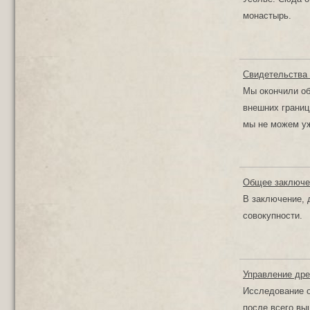
монастырь.
Свидетельства 
Мы окончили обо
внешних границ
мы не можем уж
Общее заключен
В заключение, 
совокупности.
Управление дре
Исследование о
после всего вы