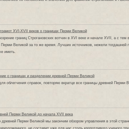
грамот XVI-XVII веков о границах Перми Великой
зрение границ Строгановских вотчин в XVI веке и начале XVII, а с тем 
 Перми Великой за то же время. Лучших источников, нежели тогдашней п
е иметь.
ие о границах и разделении древней Перми Великой
для облегчения справок, повторяю вкратце все границы древней Перми В
вней Перми Великой до начала XVII века
 древней Перми Великой мы закончим обзором управления в этой стран
шеизложенного, не составит уже для нас столь кропотливого ученого тру