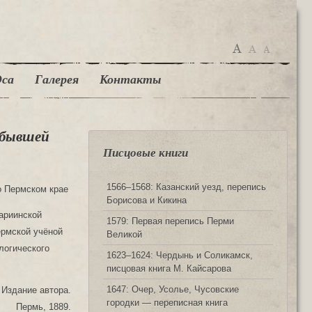
са
Галерея
Контакты
 бывшей
Писцовые книги
1566‒1568: Казанский уезд, перепись
о Пермском крае
Борисова и Кикина
ариинской
1579: Первая перепись Перми
ермской учёной
Великой
логического
1623‒1624: Чердынь и Соликамск,
писцовая книга М. Кайсарова
1647: Очер, Усолье, Чусовские
Издание автора.
городки — переписная книга
Пермь, 1889.