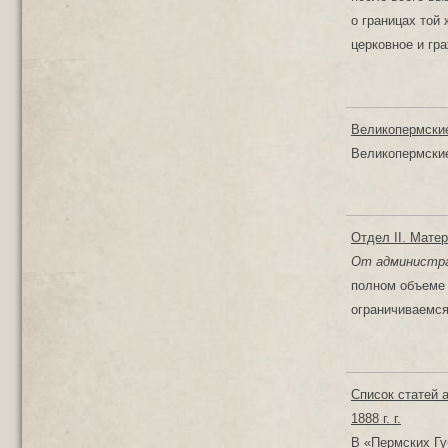
о границах той
церковное и гр
Великопермские
Великопермские
Отдел II. Мате
От администра
полном объеме 
ограничиваемся
Список статей 
1888 г. г.
В «Пермских Гу