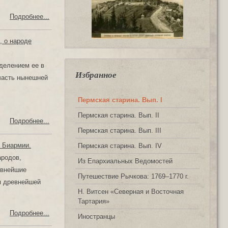
Подробнее...
, о народе
зделением ее в
Избранное
часть нынешней
Пермская старина. Вып. I
Пермская старина. Вып. II
Подробнее...
Пермская старина. Вып. III
и Биармии.
Пермская старина. Вып. IV
ародов,
Из Епархиальных Ведомостей
евнейшие
Путешествие Рычкова: 1769‒1770 г.
ся древнейшей
Н. Витсен «Северная и Восточная
Тартария»
Подробнее...
Иностранцы