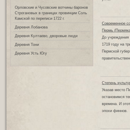
Орловские и Чусовские вотчины баронов
Строгановых в границах провинции Соль
Камской по переписи 1722 г.
Современное со
Деревня Лобанова
Пермь (Пермяка
Деревня Култаево, дворовые люди
До учреждения 
1719 году на т
Деревня Тони
Пермской губер
Деревня Усть Югу
правительствен
Степень культу
Указав место П
остановимся те
времена. И это
эпохи финнов.