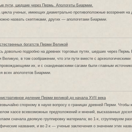
ые пути, шедшие через Пермь. Апологеты Биармии.
а цикла ученых, имеющих диаметрально противоположные воззрения на
ожно назвать скептиками, других — апологетами Биармии.
стественных богатств Перми Великой
ь довольно подробно на древних торговых путях, шедших через Пермь
 Великую, в том соображении, что эти пути вместе с археологическими
провождающими их, и с скандинавскими сагами были главным источник
я всех апологетов Биармии.
нистративное деление Перми великой до начала XVII века
езвычайно спорному в науке вопросу о границах древней Перми. Чтобы 
целом хаосе всевозможных предположений и мнений, высказанных досел
елаем сначала двоякую группировку материала; во 1-х, сгруппируем ра
афические названия, и во 2-х — ученые заключения о значении этих наз