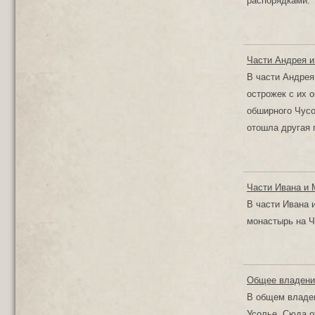
распорядками.
Части Андрея и
В части Андрея
острожек с их 
обширного Чусо
отошла другая 
Части Ивана и
В части Ивана 
монастырь на Ч
Общее владени
В общем владен
Усолье. Сюда о