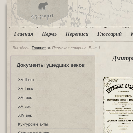
Главная
Пермь
Переписи
Глоссарий
Вы здесь:
Главная
Пермская старина. Вып. I
Дмитри
Документы ушедших веков
XVIII век
XVII век
XVI век
XV век
XIV век
Кунгурские акты