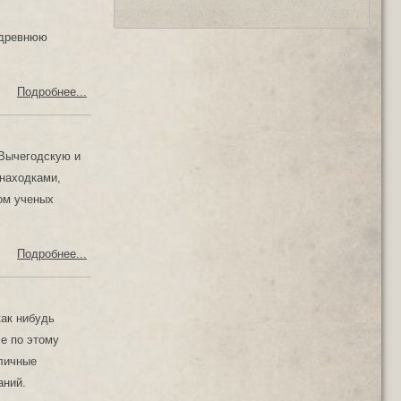
 древнюю
Подробнее...
 Вычегодскую и
 находками,
ом ученых
Подробнее...
как нибудь
е по этому
зличные
ваний.