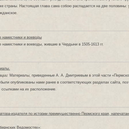
 же страны. Настоящая глава сама собою распадается на две половины:
ажданское.
 наместники и воеводы
 наместники и воеводы, жившие в Чердыни в 1505-1613 гг.
риалы.
ции:
Материалы, приведенные А. А. Дмитриевым в этой части «Пермско
были опубликованы нами ранее в соответствующих разделах сайта, поэ
 ссылками на их расположение.
автора-издателя по истории преимущественно Пермского края, напечатан
бернских Ведомостях»: