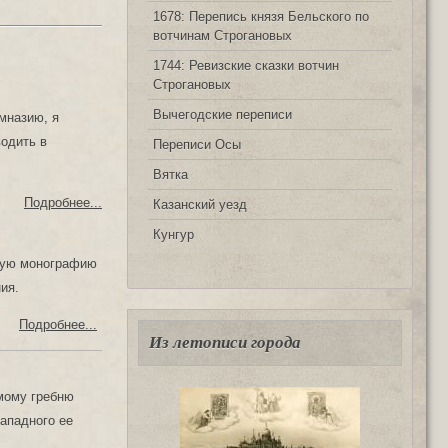
1678: Перепись князя Бельского по
вотчинам Строгановых
1744: Ревизские сказки вотчин
Строгановых
Вычегодские переписи
мназию, я
водить в
Переписи Осы
Вятка
Подробнее...
Казанский уезд
Кунгур
кую монографию
ия.
Подробнее...
Из летописи города
мому гребню
западного ее