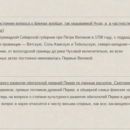
стояние вопроса о финнах вообще, так называемой Чуди, и, в частности
х)
громадной Сибирской губернии при Петре Великом в 1708 году, с подра
ри провинции — Вятскую, Соль-Камскую и Тобольскую, северо-западная 
нии, от вологодской границы до реки Чусовой включительно, во всех
ных актах постоянно именовалась Пермью Великой.
рного развития обитателей древней Перми по данным раскопок. Скептик
ермяков, прямых потомков древней Перми, в обширной семье финских н
перь на вопросе о степени культурного развития обитателей Перми в др
т вопрос в науке относится к числу весьма спорных, как все, касающее