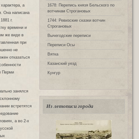
1678: Перепись князя Бельского по
 характера, а
вотчинам Строгановых
я. Она написана
1881 г.
1744: Ревизские сказки вотчин
Строгановых
тку времени и
ом же виде в
Вычегодские переписи
тавленная при
Переписи Осы
ршенно не
Вятка
лжен отказаться
Казанский уезд
особенности
и Перми
Кунгур
иально занялся
осклонному
Из летописи города
вании встретятся
следование
овиях, а во 2-х
русской
ных