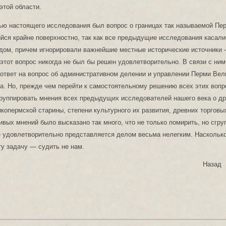
этой области.
ью настоящего исследования был вопрос о границах так называемой Пе
ся крайне поверхностно, так как все предыдущие исследования касалис
одом, причем игнорировали важнейшие местные исторические источники
х этот вопрос никогда не был бы решен удовлетворительно. В связи с ни
ответ на вопрос об административном делении и управлении Перми Вели
ка. Но, прежде чем перейти к самостоятельному решению всех этих вопр
руппировать мнения всех предыдущих исследователей нашего века о д
копермской старины, степени культурного их развития, древних торговых
вых мнений было высказано так много, что не только помирить, но сгру
е удовлетворительно представляется делом весьма нелегким. Наскольк
у задачу — судить не нам.
Назад