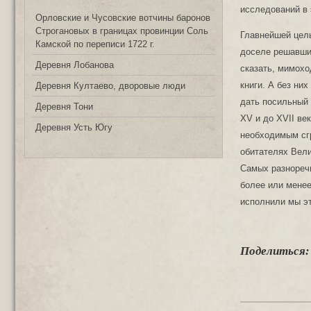
исследований в 
Орловские и Чусовские вотчины баронов
Строгановых в границах провинции Соль
Главнейшей цел
Камской по переписи 1722 г.
доселе решавший
Деревня Лобанова
сказать, мимох
книги. А без ни
Деревня Култаево, дворовые люди
дать посильный 
Деревня Тони
XV и до XVII ве
Деревня Усть Югу
необходимым сг
обитателях Вели
Самых разноречи
более или мене
исполнили мы эт
Поделиться: