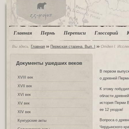
Главная
Пермь
Переписи
Глоссарий
Вы здесь:
Главная
Пермская старина. Вып. I
Отдел I. Иссле
Документы ушедших веков
В первом выпус
XVIII век
о древней Перми
XVII век
К этому побудил
XVI век
области древней
история Перми В
XV век
ее 12 уездов!
XIV век
Вопроса о древн
Кунгурские акты
Чердынского кра