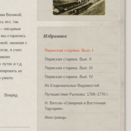
рми Великой,
ь его, так
 — писцовые
Избранное
м мы старались
кой, начиная с
осов, я счел
Пермская старина. Вып. I
ревних
Пермская старина. Вып. II
 путях и т.д.
Пермская старина. Вып. III
ппировать их
Пермская старина. Вып. IV
о умело
Из Епархиальных Ведомостей
Путешествие Рычкова: 1769‒1770 г.
Вперёд
Н. Витсен «Северная и Восточная
Тартария»
Иностранцы