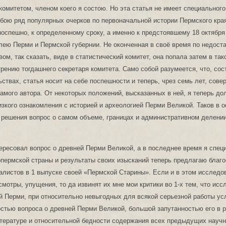
комитетом, членом коего я состою. Но эта статья не имеет специального
бою ряд популярных очерков по первоначальной истории Пермского кра
оспешно, к определенному сроку, а именно к предстоявшему 18 октября 
ею Перми и Пермской губернии. Не оконченная в своё время по недоста
вом, так сказать, виде в статистический комитет, она попала затем в так
трению тогдашнего секретаря комитета. Само собой разумеется, что, сос
ьствах, статья носит на себе поспешности и теперь, чрез семь лет, сове
амого автора. От некоторых положений, высказанных в ней, я теперь до
изкого ознакомления с историей и археологией Перми Великой. Таков в 
 решения вопрос о самом объеме, границах и административном делени
ересовал вопрос о древней Перми Великой, а в последнее время я спец
пермской страны и результаты своих изысканий теперь предлагаю благ
листов в 1 выпуске своей «Пермской Старины». Если и в этом исследо
смотры, упущения, то да извинят их мне мои критики во 1-х тем, что ис
й Перми, при относительно невыгодных для всякой серьезной работы усл
тью вопроса о древней Перми Великой, большой запутанностью его в 
итературе и относительной бедности содержания всех предыдущих науч