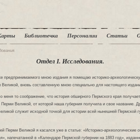
Карты
Библиотечка
Персоналии
Статьи
О
дования.
Отдел I. Исследования.
ке предпринимаемого мною издания я помещаю историко-археологичес
 Великой, вновь составленную мною специально для настоящего издан
о меня то соображение, что история обширного Пермского края получает
 Перми Великой, от которой наша губерния получила и свое название. 
еликой служит исходной точкой для истории всей нынешней Пермской г
ей Перми Великой я касался уже в статье: «Историко-археологические о
я», напечатанной в «Календаре Пермской губернии на 1883 год», издан