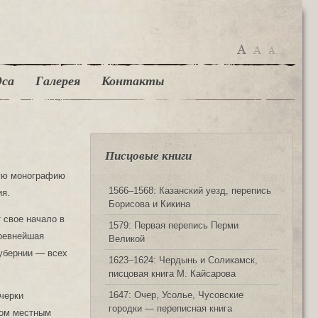
са
Галерея
Контакты
Писцовые книги
кую монографию
1566‒1568: Казанский уезд, перепись
ия.
Борисова и Кикина
 свое начало в
1579: Первая перепись Перми
Древнейшая
Великой
убернии — всех
1623‒1624: Чердынь и Соликамск,
писцовая книга М. Кайсарова
1647: Очер, Усолье, Чусовские
черки
городки — переписная книга
ном местным