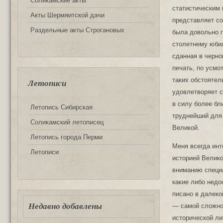
Соликамские акты
статистическим 
Акты Шермяитской дачи
представляет со
Раздельные акты Строгановых
была довольно п
столетнему юбил
сданная в черно
печать, по усмо
таких обстоятел
Летописи
удовлетворяет с
в силу более бл
Летопись Сибирская
труднейший для
Соликамский летописец
Великой.
Летопись города Перми
Меня всегда инт
Летописи
историей Велико
вниманию специа
какие либо недо
писано в далеко
Недавно добавлены
— самой сложнос
исторической л