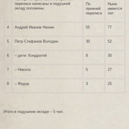
переписи написаны и подушной
По
Ныне
оклад положены
прежней
имеется
переписи
лет
4
Андрей Иванов Нюнин
55
77
5
Петр Стефанов Володин
30
52
6
– дети: Кондратей
8
30
7
– Никола
5
27
8
– Федор
3
25
Итого в подушном окладе – 5 чел.