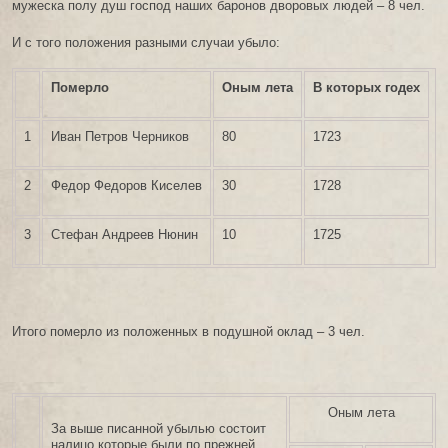
мужеска полу душ господ наших баронов дворовых людей – 8 чел.
И с того положения разными случаи убыло:
Померло
Оным лета
В которых годех
1
Иван Петров Черников
80
1723
2
Федор Федоров Киселев
30
1728
3
Стефан Андреев Нюнин
10
1725
Итого померло из положенных в подушной оклад – 3 чел.
Оным лета
За выше писанной убылью состоит
налицо которые были по прежней