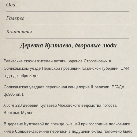
Оса
Галерея
Контакты
Деревня Култаево, дворовые люди
Ревизские сказки жителей вотчин баронов Строгановых в
Соликамском уезде Пермской провинции Казанской губернии, 1744
года декабря 8 дня.
Соликамская уездная переписная канцелярия II ревизии. РГАДА
ф.905 оп.1
Лист
228 деревня Култаево Чюсовского ведомства погоста
Верхных Мулов
В деревне Култаевой по прежде бывшей при господине полковнике
князе Сонцове-Засекине переписи в подушной оклад положено было