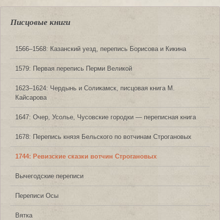
Писцовые книги
1566‒1568: Казанский уезд, перепись Борисова и Кикина
1579: Первая перепись Перми Великой
1623‒1624: Чердынь и Соликамск, писцовая книга М.
Кайсарова
1647: Очер, Усолье, Чусовские городки — переписная книга
1678: Перепись князя Бельского по вотчинам Строгановых
1744: Ревизские сказки вотчин Строгановых
Вычегодские переписи
Переписи Осы
Вятка