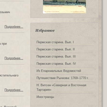
Козьмич
Подробнее...
Избранное
Пермская старина. Вып. I
а при
Пермская старина. Вып. II
Пермская старина. Вып. III
Подробнее...
Пермская старина. Вып. IV
Из Епархиальных Ведомостей
истительнаго
Путешествие Рычкова: 1769‒1770 г.
Н. Витсен «Северная и Восточная
Тартария»
Подробнее...
Иностранцы