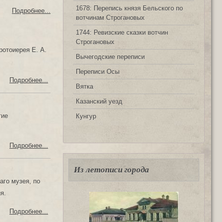
1678: Перепись князя Бельского по
Подробнее...
вотчинам Строгановых
1744: Ревизские сказки вотчин
Строгановых
ротоиepeя E. А.
Вычегодские переписи
Переписи Осы
Подробнее...
Вятка
Казанский уезд
тие
Кунгур
Подробнее...
Из летописи города
го музея, по
я.
Подробнее...