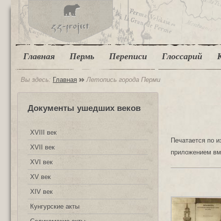
Главная
Пермь
Переписи
Глоссарий
Вы здесь:
Главная
Летопись города Перми
Документы ушедших веков
XVIII век
Печатается по и
XVII век
приложением вме
XVI век
XV век
XIV век
Кунгурские акты