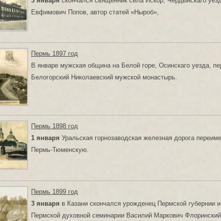
3 января
скончался священник села Искор, Чердынскаго уез
Евфимович Попов, автор статей «Ныроб»,
Пермь 1897 год
В январе мужская община на Белой горе, Осинскаго уезда, п
Белогорский Николаевский мужской монастырь.
Пермь 1898 год
1 января
Уральская горнозаводская железная дорога переиме
Пермь-Тюменскую.
Пермь 1899 год
3 января
в Казани скончался урожденец Пермской губернии и
Пермской духовной семинарии Василий Маркович Флоринский