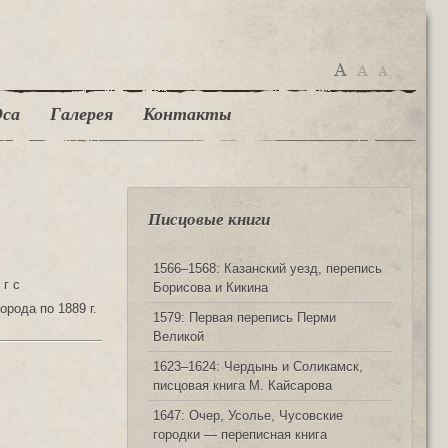
са
Галерея
Контакты
Писцовые книги
1566‒1568: Казанский уезд, перепись
 г с
Борисова и Кикина
рода по 1889 г.
1579: Первая перепись Перми
Великой
1623‒1624: Чердынь и Соликамск,
писцовая книга М. Кайсарова
1647: Очер, Усолье, Чусовские
городки — переписная книга