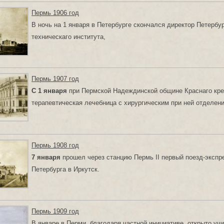
Пермь 1906 год
В ночь на 1 января в Петербурге скончался директор Петербур
техническаго института,
Пермь 1907 год
С 1 января
при Пермской Надеждинской общине Краснаго кре
терапевтическая лечебница с хирургическим при ней отделен
Пермь 1908 год
7 января
прошел через станцию Пермь II первый поезд-экспр
Петербурга в Иркутск.
Пермь 1909 год
В январе в Перми, благодаря частной инициативе, открыто уч