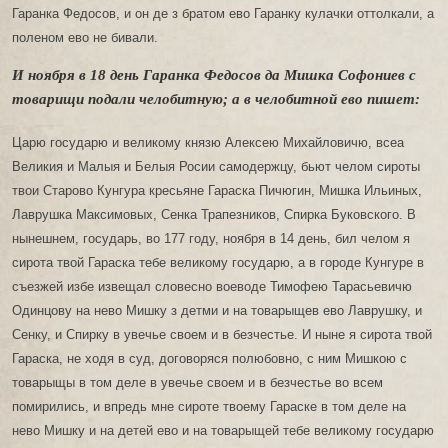
Гаранка Федосов, и он де з братом ево Гаранку кулачки оттолкали, а
поленом ево не бивали.
И ноября в 18 день Гаранка Федосов да Мишка Софониев с
товарищи подали челобитную; а в челобитной ево пишет:
Царю государю и великому князю Алексею Михайловичю, всеа
Великия и Малыя и Белыя Росии самодержцу, бьют челом сироты
твои Старово Кунгура кресьяне Гараска Пичюгин, Мишка Ильиных,
Лаврушка Максимовых, Сенка Трапезников, Спирка Буковского. В
нынешнем, государь, во 177 году, ноября в 14 день, бил челом я
сирота твой Гараска тебе великому государю, а в городе Кунгуре в
съезжей избе извещал словесно воеводе Тимофею Тарасьевичю
Одинцову на нево Мишку з детми и на товарыщев ево Лаврушку, и
Сенку, и Спирку в увечье своем и в безчестье. И ныне я сирота твой
Гараска, не ходя в суд, договоряся полюбовно, с ним Мишкою с
товарыщы в том деле в увечье своем и в безчестье во всем
помирились, и впредь мне сироте твоему Гараске в том деле на
нево Мишку и на детей ево и на товарыщей тебе великому государю