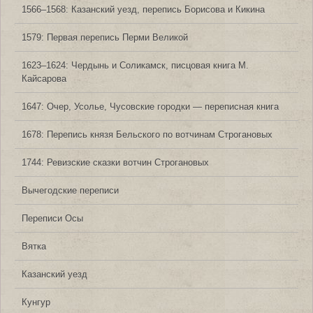
1566‒1568: Казанский уезд, перепись Борисова и Кикина
1579: Первая перепись Перми Великой
1623‒1624: Чердынь и Соликамск, писцовая книга М.
Кайсарова
1647: Очер, Усолье, Чусовские городки — переписная книга
1678: Перепись князя Бельского по вотчинам Строгановых
1744: Ревизские сказки вотчин Строгановых
Вычегодские переписи
Переписи Осы
Вятка
Казанский уезд
Кунгур