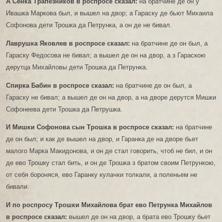
А Сенка Трапезников в роспросе сказал:
на братчине де он у
Ивашка Маркова был, и вышел на двор; а Гараску де бьют Михаила
Софонова дети Трошка да Петрунка, а он де не бивал.
Лаврушка Яковлев в роспросе сказал:
на братчине де он был, а
Гараску Федосова не бивал; а вышел де он на двор, а з Гараскою
дерутца Михайловы дети Трошка да Петрунка.
Спирка Бабин в роспросе сказал:
на братчине де он был, а
Гараску не бивал; а вышел де он на двор, а на дворе дерутся Мишки
Софонеева дети Трошка да Петрушка.
И Мишки Софонова сын Трошка в роспросе сказал:
на братчине
де он был; и как де вышел на двор, и Гаранка де на дворе бьет
малого Марка Макидонова, и он де стал говорить, чтоб не бил, и он
де ево Трошку стал бить, и он де Трошка з братом своим Петрункою,
от себя бороняся, ево Гаранку кулачки толкали, а поленьем не
бивали.
И по роспросу Трошки Михайлова брат ево Петрунка Михайлов
в роспросе сказал:
вышел де он на двор, а брата ево Трошку бьет