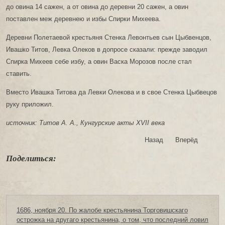
до овина 14 сажен, а от овина до деревни 20 сажен, а овин
поставлен меж деревнею и избы Спирки Михеева.
Деревни Полетаевой крестьяня Стенка Левонтьев сын Цыбвенцов,
Ивашко Титов, Левка Олеков в допросе сказали: прежде заводил
Спирка Михеев себе избу, а овин Васка Морозов после стал
ставить.
Вместо Ивашка Титова да Левки Олекова и в свое Стенка Цыбвецов
руку приложил.
источник: Титов А. А., Кунгурские акты XVII века
Назад
Вперёд
Поделиться:
1686, ноября 20. По жалобе крестьянина Торговишскаго
острожка на другаго крестьянина, о том, что последний ловил