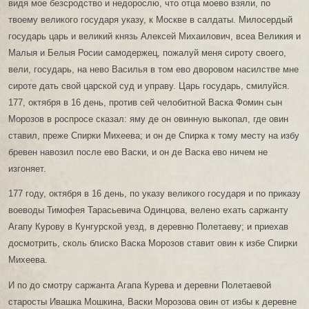
видя мое безсродство и недорослю, что отца моево взяли, по
твоему великого государя указу, к Москве в салдаты. Милосердый
государь царь и великий князь Алексей Михаилович, всеа Великия и
Малыя и Белыя Росии самодержец, пожалуй меня сироту своего,
вели, государь, на нево Василья в том ево дворовом насилстве мне
сироте дать свой царской суд и управу. Царь государь, смилуйся.
177, октября в 16 день, против сей челобитной Васка Фомин сын
Морозов в роспросе сказал: яму де он овинную выкопал, где овин
ставил, преже Спирки Михеева; и он де Спирка к тому месту на избу
бревен навозил после ево Васки, и он де Васка ево ничем не
изгоняет.
177 году, октября в 16 день, по указу великого государя и по приказу
воеводы Тимофея Тарасьевича Одинцова, велено ехать саржанту
Агапу Курову в Кунгурской уезд, в деревню Полетаеву; и приехав
досмотрить, сколь блиско Васка Морозов ставит овин к избе Спирки
Михеева.
И по до смотру саржанта Агапа Курева и деревни Полетаевой
старосты Ивашка Мошкина, Васки Морозова овин от избы к деревне