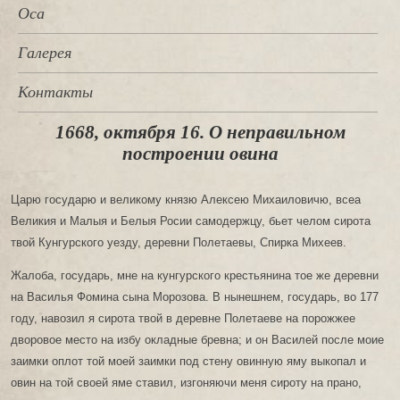
Оса
Галерея
Контакты
1668, октября 16. О неправильном
построении овина
Царю государю и великому князю Алексею Михаиловичю, всеа
Великия и Малыя и Белыя Росии самодержцу, бьет челом сирота
твой Кунгурского уезду, деревни Полетаевы, Спирка Михеев.
Жалоба, государь, мне на кунгурского крестьянина тое же деревни
на Василья Фомина сына Морозова. В нынешнем, государь, во 177
году, навозил я сирота твой в деревне Полетаеве на порожжее
дворовое место на избу окладные бревна; и он Василей после моие
заимки оплот той моей заимки под стену овинную яму выкопал и
овин на той своей яме ставил, изгоняючи меня сироту на прано,