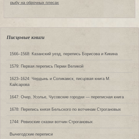
рыбу на оброчных плесах
Писцовые книги
1566‒1568: Казанский уезд, перепись Борисова и Кикина
1579: Первая перепись Перми Великой
1623‒1624: Чердынь и Соликамск, писцовая книга М.
Кайсарова
1647: Очер, Усолье, Чусовские городки — переписная книга
1678: Перепись князя Бельского по вотчинам Строгановых
1744: Ревизские сказки вотчин Строгановых
Вычегодские переписи