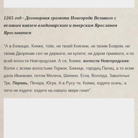
1265 год - Договорная грамота Новгорода Великого с
великим князем владимирским и тверским Ярославом
Ярославичем
"А в Бежицах, Княже, тобе, ни твоей Княгини, ни твоим Бояром, ни
твоим Дворянам сел не держати, ни купити, ни даром приимати, и по
всей волости Новгородская. А се, Княже,
волости Новгородские
:
Волок с всеми волостьми Торжок, Бежице, городец Палиц, а то есме
дали Иванкови; потом Мелеча, Шипино, Егна, Вологда, Заволочье
Тре,
Перемь
, Печера, Югра. А в Русу ти, Княже, ездите осень, а
лети не ездите: ездите на озвало звери гонит".