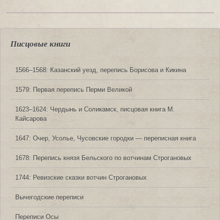
Писцовые книги
1566‒1568: Казанский уезд, перепись Борисова и Кикина
1579: Первая перепись Перми Великой
1623‒1624: Чердынь и Соликамск, писцовая книга М.
Кайсарова
1647: Очер, Усолье, Чусовские городки — переписная книга
1678: Перепись князя Бельского по вотчинам Строгановых
1744: Ревизские сказки вотчин Строгановых
Вычегодские переписи
Переписи Осы