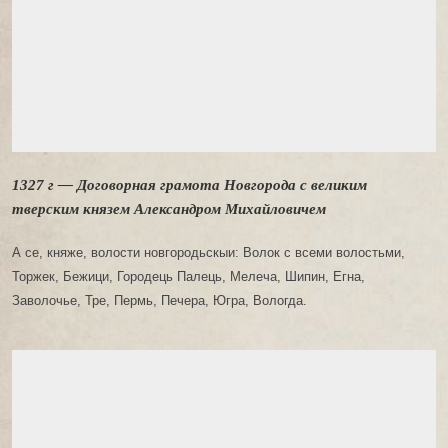
1327 г — Договорная грамота Новгорода с великим
тверским князем Александром Михайловичем
А се, княже, волости новгородьскыи: Волок с всеми волостьми,
Торжек, Бежици, Городець Палець, Мелеча, Шипин, Егна,
Заволочье, Тре, Пермь, Печера, Югра, Вологда.