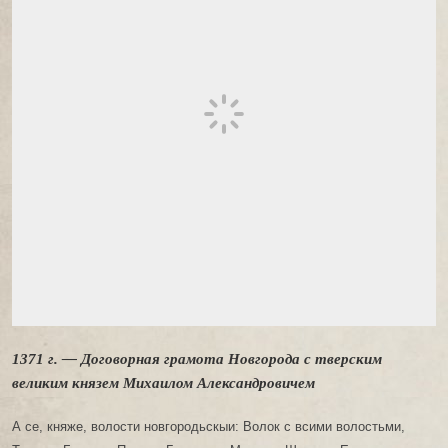
1371 г. — Договорная грамота Новгорода с тверским
великим князем Михаилом Александровичем
А се, княже, волости новгородьскыи: Волок с всими волостьми,