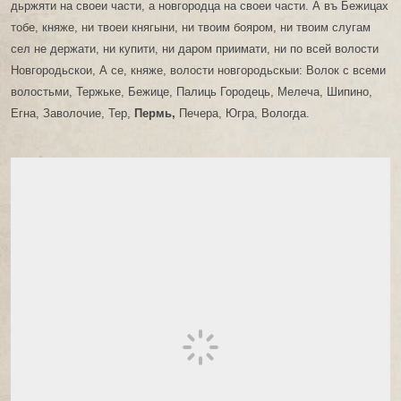
дьржяти на своеи части, а новгородца на своеи части. А въ Бежицах
тобе, княже, ни твоеи княгыни, ни твоим бояром, ни твоим слугам
сел не держати, ни купити, ни даром приимати, ни по всей волости
Новгородьскои, А се, княже, волости новгородьскыи: Волок с всеми
волостьми, Тержьке, Бежице, Палиць Городець, Мелеча, Шипино,
Егна, Заволочие, Тер,
Пермь,
Печера, Югра, Вологда.