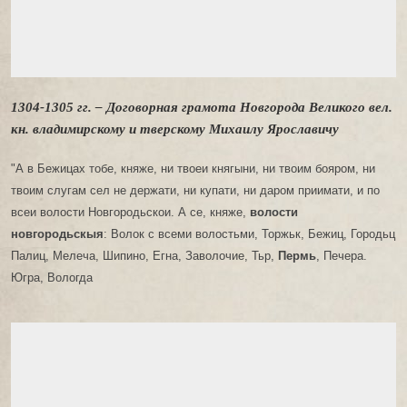
1304-1305 гг. – Договорная грамота Новгорода Великого вел.
кн. владимирскому и тверскому Михаилу Ярославичу
"А в Бежицах тобе, княже, ни твоеи княгыни, ни твоим бояром, ни
твоим слугам сел не держати, ни купати, ни даром приимати, и по
всеи волости Новгородьскои. А се, княже,
волости
новгородьскыя
: Волок с всеми волостьми, Торжьк, Бежиц, Городьц
Палиц, Мелеча, Шипино, Егна, Заволочие, Тьр,
Пермь
, Печера.
Югра, Вологда