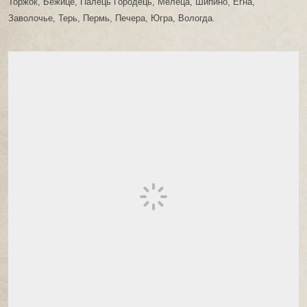
Торжок, Бежице, Палець Городець, Мелеца, Шипино, Егна,
Заволочье, Терь, Пермь, Печера, Югра, Вологда.