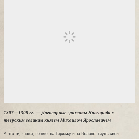
1307—1308 гг. — Договорные грамоты Новгорода с
тверским великим князем Михаилом Ярославичем
А что ти, княже, пошло, на Тержьку и на Волоце: тиунъ свои