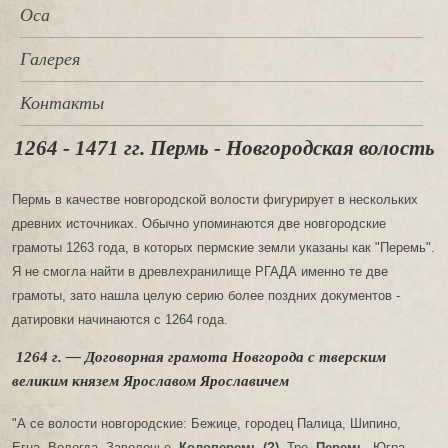
Оса
Галерея
Контакты
1264 - 1471 гг. Пермь - Новгородская волость
Пермь в качестве новгородской волости фигурирует в нескольких
древних источниках. Обычно упоминаются две новгородские
грамоты 1263 года, в которых пермские земли указаны как "Перемь".
Я не смогла найти в древлехранилище РГАДА именно те две
грамоты, зато нашла целую серию более поздних документов -
датировки начинаются с 1264 года.
1264 г. — Договорная грамота Новгорода с тверским
великим князем Ярославом Ярославичем
"А се волости новгородские: Бежице, городец Палица, Шипино,
Егна, Вологда, Заволочье,
Колоперемь (?)
, Тре,
Перемь
, Югра,