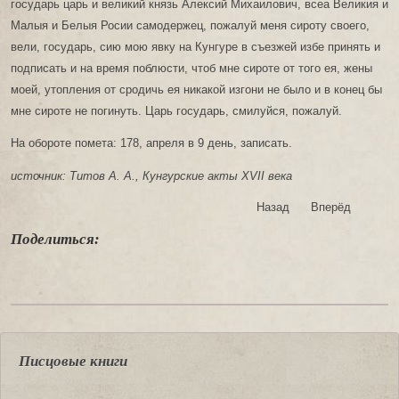
государь царь и великий князь Алексий Михаилович, всеа Великия и
Малыя и Белыя Росии самодержец, пожалуй меня сироту своего,
вели, государь, сию мою явку на Кунгуре в съезжей избе принять и
подписать и на время поблюсти, чтоб мне сироте от того ея, жены
моей, утопления от сродичь ея никакой изгони не было и в конец бы
мне сироте не погинуть. Царь государь, смилуйся, пожалуй.
На обороте помета: 178, апреля в 9 день, записать.
источник: Титов А. А., Кунгурские акты XVII века
Назад
Вперёд
Поделиться:
Писцовые книги