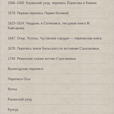
1566‒1568: Казанский уезд, перепись Борисова и Кикина
1579: Первая перепись Перми Великой
1623‒1624: Чердынь и Соликамск, писцовая книга М.
Кайсарова
1647: Очер, Усолье, Чусовские городки — переписная книга
1678: Перепись князя Бельского по вотчинам Строгановых
1744: Ревизские сказки вотчин Строгановых
Вычегодские переписи
Переписи Осы
Вятка
Казанский уезд
Кунгур