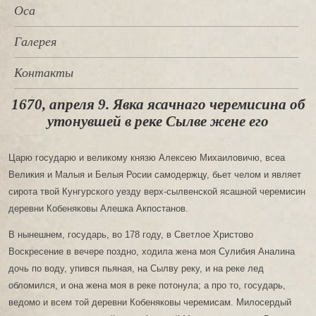
Оса
Галерея
Контакты
1670, апреля 9. Явка ясачнаго черемисина об
утонувшей в реке Сылве жене его
Царю государю и великому князю Алексею Михаиловичю, всеа
Великия и Малыя и Белыя Росии самодержцу, бьет челом и являет
сирота твой Кунгурского уезду верх-сылвенской ясашной черемисин
деревни Кобеняковы Алешка Акпостанов.
В нынешнем, государь, во 178 году, в Светлое Христово
Воскресение в вечере поздно, ходила жена моя Сулибия Аналина
дочь по воду, упився пьяная, на Сылву реку, и на реке лед
обломился, и она жена моя в реке потонула; а про то, государь,
ведомо и всем той деревни Кобеняковы черемисам. Милосердый