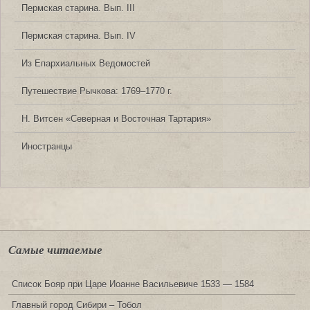
Пермская старина. Вып. III
Пермская старина. Вып. IV
Из Епархиальных Ведомостей
Путешествие Рычкова: 1769‒1770 г.
Н. Витсен «Северная и Восточная Тартария»
Иностранцы
Самые читаемые
Список Бояр при Царе Иоанне Васильевиче 1533 — 1584
Главный город Сибири – Тобол