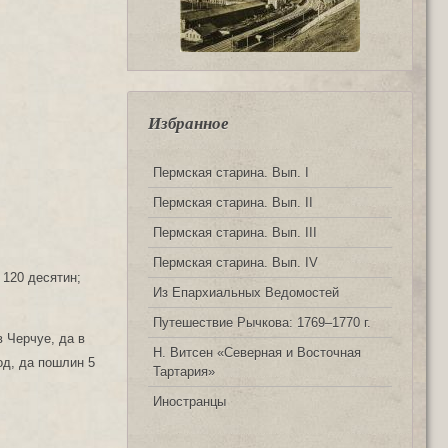
Избранное
Пермская старина. Вып. I
Пермская старина. Вып. II
Пермская старина. Вып. III
Пермская старина. Вып. IV
 120 десятин;
Из Епархиальных Ведомостей
Путешествие Рычкова: 1769‒1770 г.
в Черчуе, да в
Н. Витсен «Северная и Восточная
од, да пошлин 5
Тартария»
Иностранцы