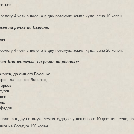
ратьев.
релогу 4 чети в поле, а в дву потомуж: земля худа: сена 10 копен.
ьев на речке на Сыполе:
лин.
релогу 4 чети в поле, а в дву потомуж: земля худа: сена 20 копен.
дка Кишконогова, на речке на роднике:
корев, да сын его Ромашко,
ров, да сын его Данилко,
горьев,
пугов,
нов,
ов,
ефедов.
 поле, а в дву потомуж; земля худа;лесу пашенного 10 десятин; сена, по
ечке на Долдуге 150 копен.