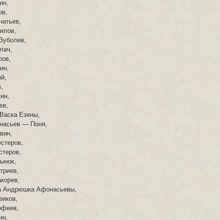
ин,
ов,
натьев,
илов,
Зуболев,
лач,
ров,
ин,
й,
,
ин,
ев,
Васка Езены,
насьев — Поня,
вин,
стеров,
стеров,
ынок,
триев,
корев,
а Андрюшка Афонасьевы,
виков,
офеев,
ин,