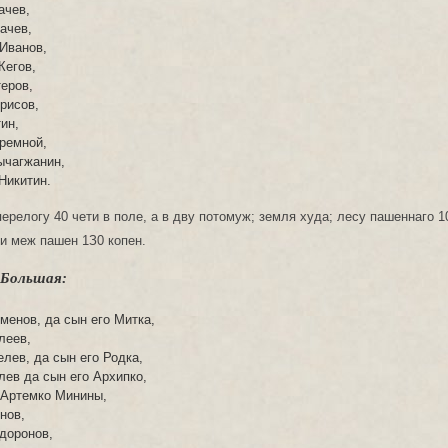
ачев,
ачев,
Иванов,
Кегов,
еров,
рисов,
ин,
ремной,
ычагжанин,
Никитин.
перелогу 40 чети в поле, а в дву потомуж; земля худа; лесу пашеннаго 1
 и меж пашен 1З0 копен.
 Большая:
менов, да сын его Митка,
леев,
лев, да сын его Родка,
ев да сын его Архипко,
 Артемко Минины,
нов,
доронов,