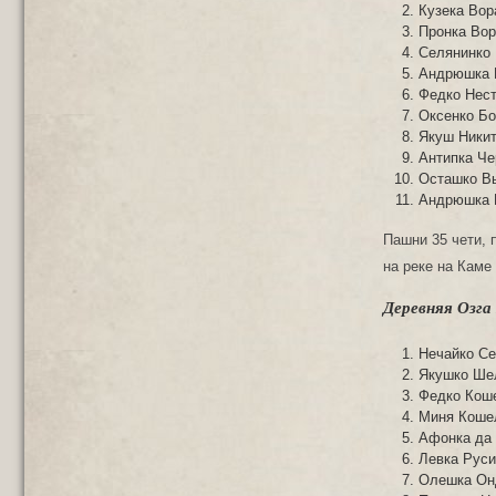
Кузека Вор
Пронка Вор
Селянинко 
Андрюшка 
Федко Нест
Оксенко Бо
Якyш Никит
Антипка Че
Осташко В
Андрюшка 
Пашни 35 чети, 
на реке на Каме
Деревняя Озга
Нечайко Се
Якушко Ше
Федко Коше
Миня Кошел
Афонка да
Левка Руси
Олешка Он