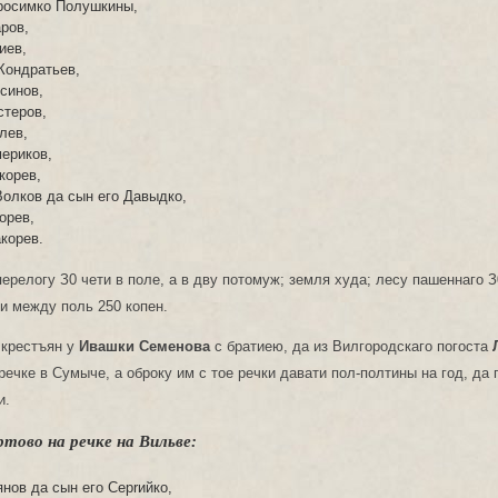
росимко Полушкины,
ров,
иев,
Кондратьев,
синов,
теров,
лев,
ериков,
корев,
олков да сын его Давыдко,
орев,
корев.
перелогу З0 чети в поле, а в дву потомуж; земля худа; лесу пашеннаго З
 и между поль 250 копен.
 крестъян у
Ивашки Семенова
с братиею, да из Вилгородскаго погоста
речке в Сумыче, а оброку им с тое речки давати пол-полтины на год, да
и.
тово на речке на Вильве:
янов да сын его Ceprийкo,