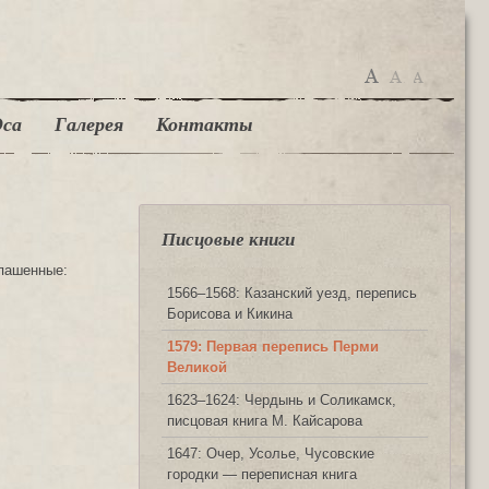
са
Галерея
Контакты
Писцовые книги
 пашенные:
1566‒1568: Казанский уезд, перепись
Борисова и Кикина
1579: Первая перепись Перми
Великой
1623‒1624: Чердынь и Соликамск,
писцовая книга М. Кайсарова
1647: Очер, Усолье, Чусовские
городки — переписная книга