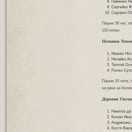
Пименко Ни
Сергейко Ф
Сидорко Об
Пашни 38 чет, п
150 копен.
Починок Теплов
Иванко Нос
Нечайко Ко
Теплой Оси
Рычко Сухо
Пашни 20 чети, 
на реке на Колве
Деревня Ужгинс
Никитка да
Кычан Иван
Андрюшка 
Костя Вако