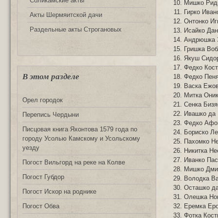
Соликамские акты
Мишко Рид
Гирко Иван
Акты Шермяитской дачи
Онтонко Иг
Раздельные акты Строгановых
Исайкo Дан
Андрюшка 
Гришка Воб
Якуш Сидо
Федко Кост
В этом разделе
Федко Пеня
Bacкa Ежов
Митка Оник
Орел городок
Сенка Бизя
Ивашко да 
Перепись Чердыни
Федко Афо
Писцовая книга Яхонтова 1579 года по
Бориско Ле
городу Усолью Камскому и Усольскому
Пахомко Не
уезду
Никитка Не
Иванко Пас
Погост Вильгорд на реке на Колве
Мишко Дми
Погост Губдор
Володка Ва
Осташко д
Погост Искор на роднике
Олешка Но
Еремка Ер
Погост Обва
Фотка Кост