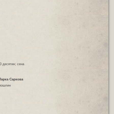
0 десятин; сена
Ларка Саркова
 пошлин