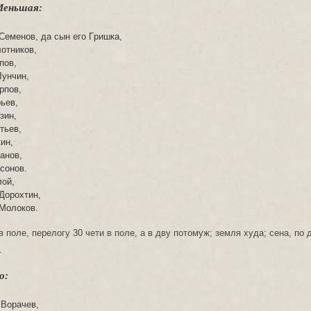
Меньшая:
еменов, да сын его Гpишкa,
отников,
пов,
унчин,
рпов,
ьев,
зин,
тьев,
ин,
анов,
сонов.
ой,
Дорохтин,
Молоков.
в поле, перелогу 30 чети в поле, а в дву потомуж; земля худа; сена, по
.
о:
Ворачев,