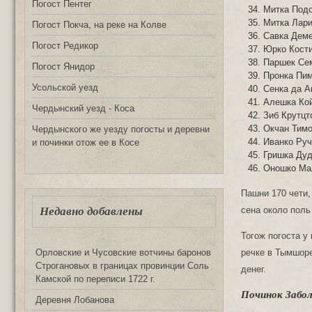
Погост Пентег
Митка Подо
Митка Лари
Погост Покча, на реке на Колве
Савка Деме
Погост Редикор
Юрко Кости
Паршек Се
Погост Янидор
Пронка Пим
Усольской уезд
Сенка да 
Алешка Кой
Чердынский уезд - Коса
Зиб Крутцт
Oкчан Тимо
Чердынского же уезду погосты и деревни
Иванко Руч
и починки отож ее в Косе
Гришка Дуд
Oнoшкo Ма
Пашни 170 чети,
Недавно добавлены
сена около поль
Тогож погоста у 
речке в Тымшоре
Орловские и Чусовские вотчины баронов
Строгановых в границах провинции Соль
денег.
Камской по переписи 1722 г.
Починок Забол
Деревня Лобанова