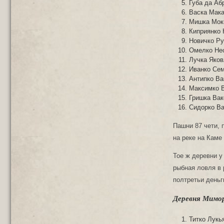
Губа да Аб
Васка Мака
Мишка Мок
Киприянко 
Новичко Ру
Омелко Нес
Лучка Яков
Иванко Сем
Антипко Ва
Максимко В
Гришка Вак
Сидорко Ва
Пашни 87 чети, 
на реке на Каме
Тое ж деревни у
рыбная ловля в 
полтретьи деньг
Деревня Мимор
Титко Лукь