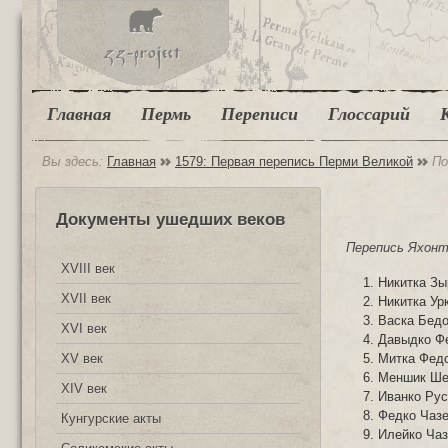
Главная
Пермь
Переписи
Глоссарий
Вы здесь:
Главная
1579: Первая перепись Перми Великой
По
Документы ушедших веков
Перепись Яхонто
XVIII век
Никитка Зы
XVII век
Никитка Ур
Васка Бедо
XVI век
Давыдко Ф
Митка Федо
XV век
Меншик Ше
XIV век
Иванко Рус
Федко Чазе
Кунгурские акты
Илейко Ча