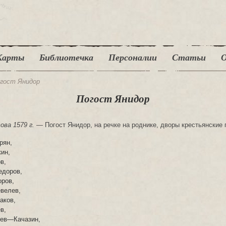
Карты
Библиотечка
Персоналии
Статьи
О
гост Янидор
Погост Янидор
ва 1579 г.
— Погост Янидор, на речке на роднике, дворы крестьянские
рян,
кин,
в,
едоров,
ров,
велев,
аков,
в,
зев—Качазин,