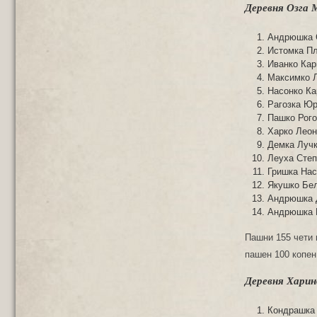
Деревня Озга 
Андрюшка С
Истомка Пл
Иванко Кар
Максимко Л
Насонко Ка
Рагозка Юр
Пашкo Рого
Харко Леон
Демка Лучк
Леуха Степ
Гришка Нас
Якyшкo Бел
Андрюшка 
Андрюшка 
Пашни 155 чети 
пашен 100 копен
Деревня Харин
Кондрашка 