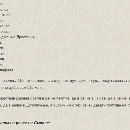
в,
онов,
нтьев,
н,
менов,
енов,
Андрюшка Дресвины,
,
ов,
хин,
ев,
ин,
лафеев.
 перелогу 110 чети в поле, а в дву потомуж; земля худа; лесу пашеннаго
 и по дубровам 813 копен.
крестьян рыбная ловля в речке Келтме, да в речке в Пилве, да в речке, 
, да в речке в Дополчумье, а оброкy им с тех речек давати полтина на г
оты на речке на Сыполе: