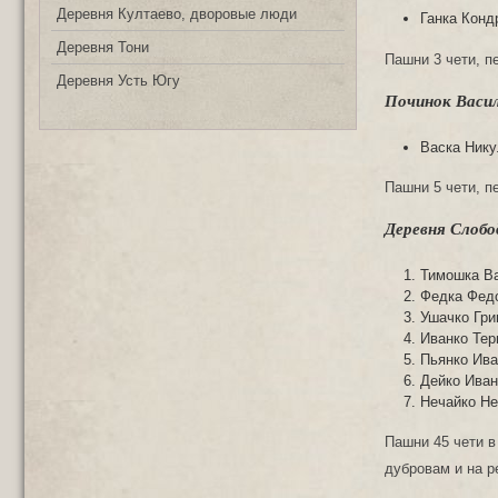
Деревня Култаево, дворовые люди
Ганка Конд
Деревня Тони
Пашни 3 чети, пе
Деревня Усть Югу
Починок Васил
Васка Нику
Пашни 5 чети, пе
Деревня Слобо
Тимошка Ва
Федка Федо
Ушачко Гри
Иванко Тер
Пьянко Ива
Дейко Иван
Нечайко Н
Пашни 45 чети в
дубровам и на р