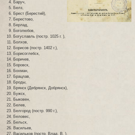
Баруч,
Белз,
Брест (Берестий),
Берестово,
Берлад,
Боголюбов,
Богуславль (постр. 1025 г. ),
Болхов,
Борисов (постр. 1402 г.),
Борисоглебск,
Боричев,
Боровск,
Бохман,
Брацлав,
Броды,
Брянск (Дебрянск, Добрянск),
Бужск,
Быковен,
Белев,
Белгород (постр. 990 г.),
Беловес,
Бельск,
Васильев,
Васильков (постр. Влад. В. ),