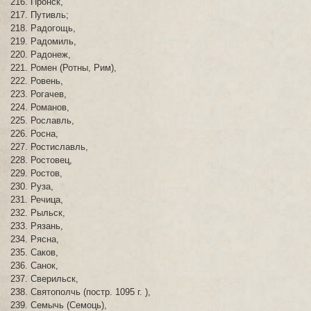
Пронск,
Путивль;
Радогощь,
Радомиль,
Радонеж,
Ромен (Ротны, Рим),
Ровень,
Рогачев,
Романов,
Рославль,
Росна,
Ростиславль,
Ростовец,
Ростов,
Руза,
Речица,
Рыльск,
Рязань,
Рясна,
Саков,
Санок,
Сверильск,
Святополчь (постр. 1095 г. ),
Семычь (Семоць),