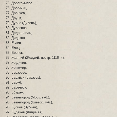
Дорогомилов,
Дрогичин,
Дрончев,
Друцк,
Дубно (Дубенъ),
Дубровна,
Дедославль,
Дядьков,
Еглин,
Елец,
Еренск,
Желний (Желдий, постр. 1116 r.),
Жидичин,
Житомир,
Заозерье,
Зарайск (Заразск),
Заруб,
Зареческ,
Збараж,
Звенигород (Моск. губ.),
Звенигород (Киевск. губ.),
Зубцов (Зубчев),
Зудечев (Жидичев),