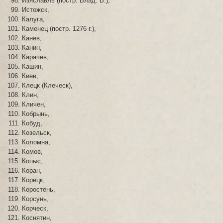
Изяславль (постр. Влад. В.),
Истожск,
Калуга,
Каменец (постр. 1276 г.),
Канев,
Канин,
Карачев,
Кашин,
Киев,
Клецк (Клеческ),
Клин,
Кличен,
Кобрынь,
Кобуд,
Козельск,
Коломна,
Комов,
Копыс,
Коран,
Корецк,
Коростень,
Корсунь,
Корческ,
Коснятин,