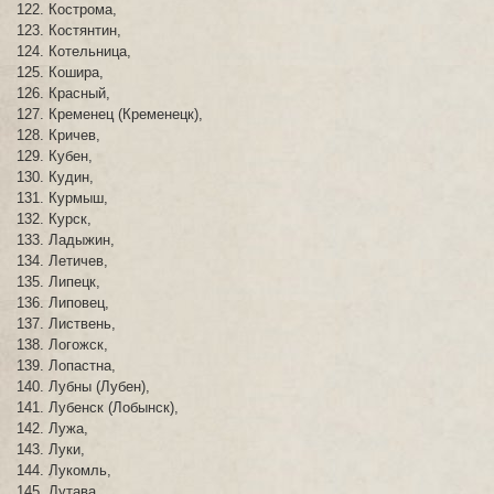
Кострома,
Костянтин,
Котельница,
Кошира,
Красный,
Кременец (Кременецк),
Кричев,
Кубен,
Кудин,
Курмыш,
Курск,
Ладыжин,
Летичев,
Липецк,
Липовец,
Листвень,
Логожск,
Лопастна,
Лубны (Лубен),
Лубенск (Лобынск),
Лужа,
Луки,
Лукомль,
Лутава,