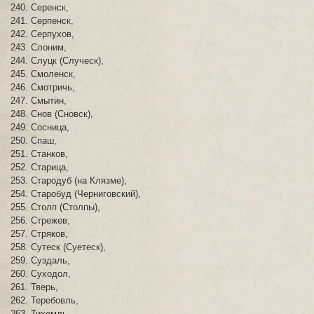
Серенск,
Серпенск,
Серпухов,
Слоним,
Слуцк (Случеск),
Смоленск,
Смотричь,
Смытин,
Снов (Сновск),
Сосница,
Спаш,
Станков,
Старица,
Стародуб (на Клязме),
Старобуд (Черниговский),
Столп (Столпы),
Стрежев,
Стряков,
Сутеск (Суетеск),
Суздаль,
Суходол,
Тверь,
Теребовль,
Тихомль,