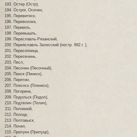
Остер (Остр),
Острог, Осечен,
Перевитеск,
Переволока,
Пермиль,
Перемышль,
Переславль-Рязанский,
Переяславль 3алесский (постр. 992 г. ),
Пересопница,
Пересечень,
Песл,
Песочен (Песочный),
Пинск (Пинеск),
Пирятин,
Плеснск (Пленеск),
Погорина,
Подольск (Подол),
Подтелич (Телич),
Полонной,
Полоцк,
Полтовыск,
Почеп,
Прилуки (Прилуцк),