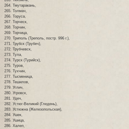
Тмутаракань,
Толмач,
Торуса,
Торческ,
Торчин,
Торчица,
Триполь (Треполь, постр. 996 г.),
Трубск (Трубеч),
Трубчевск,
Тула,
Турск (Турийск),
Туров,
Тухчин,
Тысменица,
Тешилов,
Углич,
Угровск,
Удеч,
Устюг-Великий (Гледень),
Устюжна (Железопольская),
Ушек,
Ушица,
Халеп,