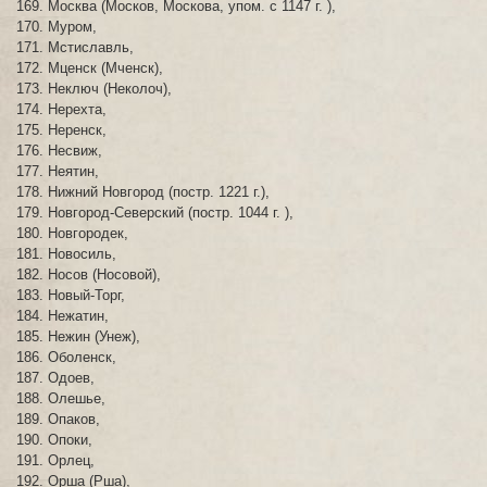
Москва (Москов, Москова, упом. с 1147 г. ),
Муром,
Мстиславль,
Мценск (Мченск),
Неключ (Неколоч),
Нерехта,
Неренск,
Несвиж,
Неятин,
Нижний Новгород (постр. 1221 г.),
Новгород-Северский (постр. 1044 г. ),
Новгородек,
Новосиль,
Носов (Носовой),
Новый-Торг,
Нежатин,
Нежин (Унеж),
Оболенск,
Одоев,
Олешье,
Опаков,
Опоки,
Орлец,
Орша (Рша),