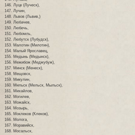
Луцк (Луческ),
Лучин,
Львов (Львив,)
Любачев,
Любечь,
Любомль,
Любутск (Лубудск),
Малотин (Милотин),
Малый Ярославец,
Медынь (Медынск),
Межибож (Меджубуж),
Минск (Менеск),
Мещовск,
Микулин,
Мильск (Мельск, Мыльск),
Михайлов,
Могилев,
Можайск,
Мозырь,
Моклеков (Клеков),
Молога,
Моравийск,
Мосальск,