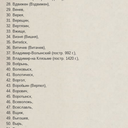
Вдвижен (Вздвижен),
Венев,
Верея,
Верещин,
Вертязин,
Вжище,
Визня (Вишня),
Витебск,
Витичев (Витачев),
Владимир-Волынский (постр. 992 г.),
Владимир-на Клязьме (постр. 1420 г.),
Вобрынь,
Волковыск,
Волотическ,
Воргол,
Воробьин (Верпел),
Ворович,
Воротынск,
Всеволожь,
Всеславль,
Вщиж,
Выгошев,
Вырь,