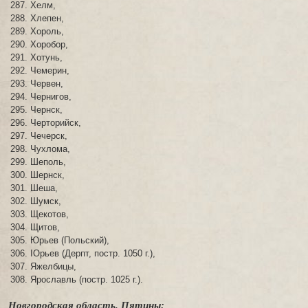
Хелм,
Хлепен,
Хороль,
Хоробор,
Хотунь,
Чемерин,
Червен,
Чернигов,
Чернск,
Черторийск,
Чечерск,
Чухлома,
Шеполь,
Шернск,
Шеша,
Шумск,
Щекотов,
Щитов,
Юрьев (Польский),
IОрьев (Дерпт, постр. 1050 г.),
Яжелбицы,
Ярославль (постр. 1025 г.).
Новгородская область. Пятины: