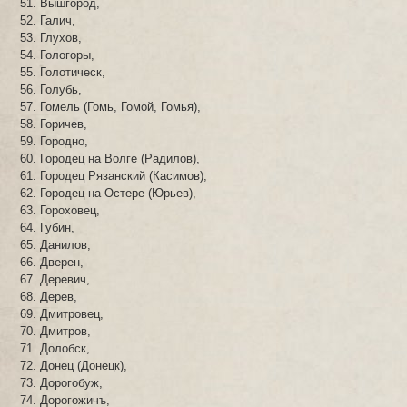
Вышгород,
Галич,
Глухов,
Гологоры,
Голотическ,
Голубь,
Гомель (Гомь, Гомой, Гомья),
Горичев,
Городно,
Городец на Волге (Радилов),
Городец Рязанский (Касимов),
Городец на Остере (Юрьев),
Гороховец,
Губин,
Данилов,
Дверен,
Деревич,
Дерев,
Дмитровец,
Дмитров,
Долобск,
Донец (Донецк),
Дорогобуж,
Дорогожичъ,