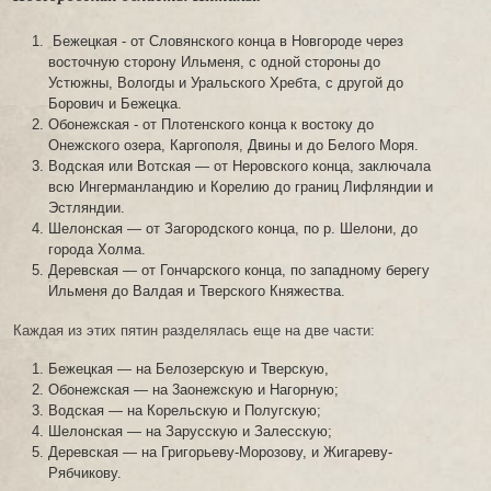
Бежецкая - от Словянского конца в Новгороде через
восточную сторону Ильменя, с одной стороны до
Устюжны, Вологды и Уральского Хребта, с другой до
Борович и Бежецка.
Обонежская - от Плотенского конца к востоку до
Онежского озера, Каргополя, Двины и до Белого Моря.
Водская или Вотская — от Неровского конца, заключала
всю Ингерманландию и Корелию до границ Лифляндии и
Эстляндии.
Шелонская — от Загородского конца, по р. Шелони, до
города Холма.
Деревская — от Гончарского конца, по западному берегу
Ильменя до Валдая и Тверского Княжества.
Каждая из этих пятин разделялась еще на две части:
Бежецкая — на Белозерскую и Тверскую,
Обонежская — на 3аонежскую и Нагорную;
Водская — на Корельскую и Полугскую;
Шелонская — на Зарусскую и Залесскую;
Деревская — на Григорьеву-Морозову, и Жигареву-
Рябчикову.