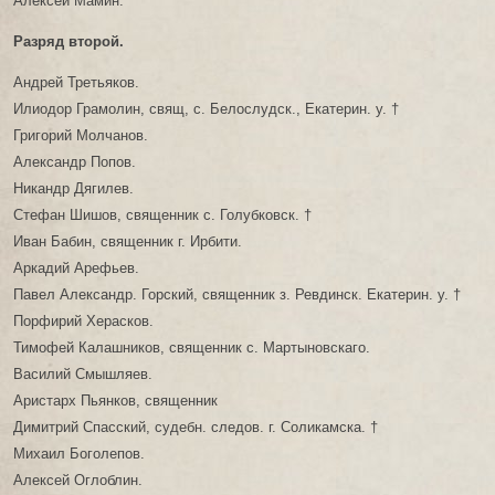
Алексей Мамин.
Разряд второй.
Андрей Третьяков.
Илиодор Грамолин, свящ, с. Белослудск., Екатерин. у. †
Григорий Молчанов.
Александр Попов.
Никандр Дягилев.
Стефан Шишов, священник с. Голубковск. †
Иван Бабин, священник г. Ирбити.
Аркадий Арефьев.
Павел Александр. Горский, священник з. Ревдинск. Екатерин. у. †
Порфирий Херасков.
Тимофей Калашников, священник с. Мартыновскаго.
Василий Смышляев.
Аристарх Пьянков, священник
Димитрий Спасский, судебн. следов. г. Соликамска. †
Михаил Боголепов.
Алексей Оглоблин.