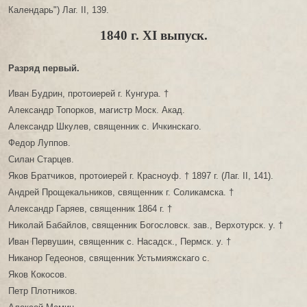
Календарь") Лаг. II, 139.
1840 г. XI выпуск.
Разряд первый.
Иван Будрин, протоиерей г. Кунгура. †
Александр Топорков, магистр Моск. Акад.
Александр Шкулев, священник с. Ичкинскаго.
Федор Луппов.
Силан Старцев.
Яков Братчиков, протоиерей г. Красноуф. † 1897 г. (Лаг. II, 141).
Андрей Прощекальников, священник г. Соликамска. †
Александр Гаряев, священник 1864 г. †
Николай Бабайлов, священник Богословск. зав., Верхотурск. у. †
Иван Первушин, священник с. Насадск., Пермск. у. †
Никанор Гедеонов, священник Устьмияжскаго с.
Яков Кокосов.
Петр Плотников.