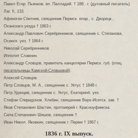
Павел Егор. Пьянков, еп. Палладий. † 188.. г. (духовный писатель)
Лаг. II, 133.
Афиноген Сбитнев, священник Пермск. епар., с. Дворецк.,
Оханскаго уезда † 1863 г.
Александр Павлович Серебренников, священник с. Степанова,
Осинск. уез. † 1864 г.
Николай Серебренников.
Ипполит Славнин.
Александр Словцов, правитель канцелярии Пермск. губ. (отец
писательницы Камской-Словцовой
).
Алексей Словцов.
Петр Словцов, М. А., священник с. Уктус † 1848 г.
Петр Удинцев, священник с. Уктус, Екатеринб. уез.
Стефан Спиридонов. Хлебин, священник Верх-Исетск. зав. †
Яков Степанович Шастин, протоиерей г. Красноуфимска.
Сила Степанович Шишов, священник †
Иван Никол. Яковкин, священник г. Перми † 1867 г.
1836 г. IX выпуск.