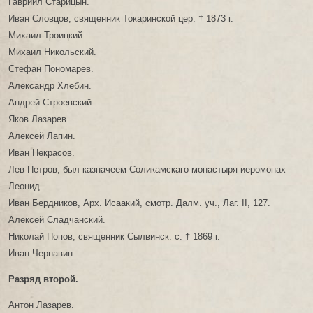
Гавриил Старицын.
Иван Словцов, священник Токаринской цер. † 1873 г.
Михаил Троицкий.
Михаил Никольский.
Стефан Пономарев.
Александр Хлебин.
Андрей Строевский.
Яков Лазарев.
Алексей Лапин.
Иван Некрасов.
Лев Петров, был казначеем Соликамскаго монастыря иеромонах
Леонид.
Иван Бердников, Арх. Исаакий, смотр. Далм. уч., Лаг. II, 127.
Алексей Сладчанский.
Николай Попов, священник Сылвинск. с. † 1869 г.
Иван Чернавин.
Разряд второй.
Антон Лазарев.