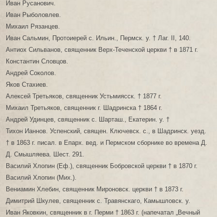
Иван Русанович.
Иван Рыболовлев.
Михаил Рязанцев.
Иван Сальмин, Протоиерей с. Ильин., Пермск. у. † Лаг. ІІ, 140.
Антиох Сильванов, священник Верх-Теченской церкви † в 1871 г.
Константин Словцов.
Андрей Соколов.
Яков Стахиев.
Алексей Третьяков, священник Устьмиясск. † 1877 г.
Михаил Третьяков, священник г. Шадринска † 1864 г.
Андрей Удинцев, священник с. Шарташ., Екатерин. у. †
Тихон Ианнов. Успенский, священ. Ключевск. с., в Шадринск. уезд.
† в 1863 г. писал. в Епарх. вед. и Пермском сборнике во времена Д.
Д. Смышляева. Шест. 291.
Василий Хлопин (Еф.), священник Бобровской церкви † в 1870 г.
Василий Хлопин (Мих.).
Вениамин Хлебин, священник Мироновск. церкви † в 1873 г.
Димитрий Шкулев, священник с. Травянскаго, Камышловск. у.
Иван Яковкин, священник в г. Перми † 1863 г. (напечатал „Вечный