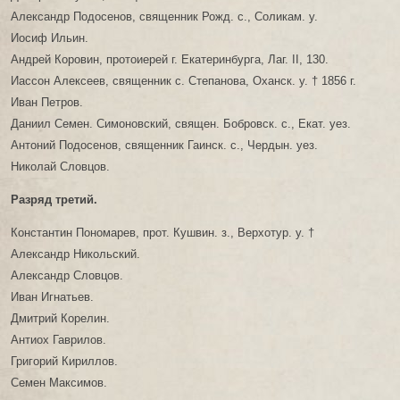
Александр Подосенов, священник Рожд. с., Соликам. у.
Иосиф Ильин.
Андрей Коровин, протоиерей г. Екатеринбурга, Лаг. II, 130.
Иассон Алексеев, священник с. Степанова, Оханск. у. † 1856 г.
Иван Петров.
Даниил Семен. Симоновский, священ. Бобровск. с., Екат. уез.
Антоний Подосенов, священник Гаинск. с., Чердын. уез.
Николай Словцов.
Разряд третий.
Константин Пономарев, прот. Кушвин. з., Верхотур. у. †
Александр Никольский.
Александр Словцов.
Иван Игнатьев.
Дмитрий Корелин.
Антиох Гаврилов.
Григорий Кириллов.
Семен Максимов.