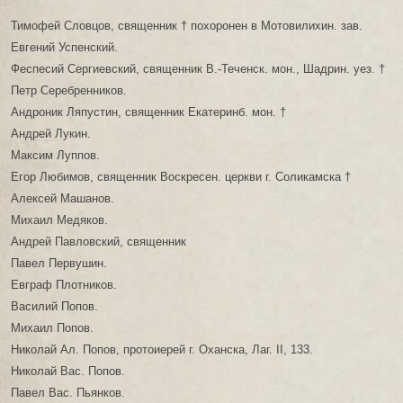
Тимофей Словцов, священник † похоронен в Мотовилихин. зав.
Евгений Успенский.
Феспесий Сергиевский, священник В.-Теченск. мон., Шадрин. уез. †
Петр Серебренников.
Андроник Ляпустин, священник Екатеринб. мон. †
Андрей Лукин.
Максим Луппов.
Егор Любимов, священник Воскресен. церкви г. Соликамска †
Алексей Машанов.
Михаил Медяков.
Андрей Павловский, священник
Павел Первушин.
Евграф Плотников.
Василий Попов.
Михаил Попов.
Николай Ал. Попов, протоиерей г. Оханска, Лаг. II, 133.
Николай Вас. Попов.
Павел Вас. Пьянков.