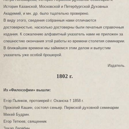
История Казанской, Московской и Петербургской Духовных
Академий, и мн. др. было тщательно проверено.
В виду этого, сведения собранныя нами отличаются
достоверностью, насколько достоверны были печатныя справочныя
издания. К сожалению алфавитный указатель нами не приложен за
спешностию окончания этой работы ко времени столетия семинарии.
В ближайшем времени мы займемся зтим делом и выпустим
указатель уже особой брошюрой.
Издатель.
1802 г.
Из «Философии» вышли:
Егор Пьянков, протоиерей г. Оханска † 1858 г.
Прокопий Кашин, состоял сеньер. Пермской духовной семинарии
Михей Будрин.
Егор Тетюев, священник
Захар Дерябин.