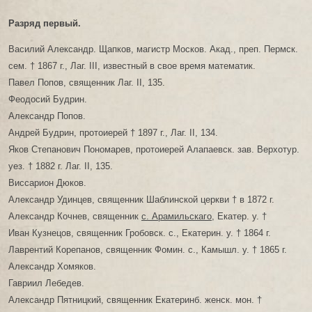
Разряд первый.
Василий Александр. Щапков, магистр Москов. Акад., преп. Пермск.
сем. † 1867 г., Лаг. III, известный в свое время математик.
Павел Попов, священник Лаг. II, 135.
Феодосий Будрин.
Александр Попов.
Андрей Будрин, протоиерей † 1897 г., Лаг. II, 134.
Яков Степанович Пономарев, протоиерей Алапаевск. зав. Верхотур.
уез. † 1882 г. Лаг. II, 135.
Виссарион Дюков.
Александр Удинцев, священник Шаблинской церкви † в 1872 г.
Александр Кочнев, священник
с. Арамильскаго
, Екатер. у. †
Иван Кузнецов, священник Гробовск. с., Екатерин. у. † 1864 г.
Лаврентий Корепанов, священник Фомин. с., Камышл. у. † 1865 г.
Александр Хомяков.
Гавриил Лебедев.
Александр Пятницкий, священник Екатеринб. женск. мон. †