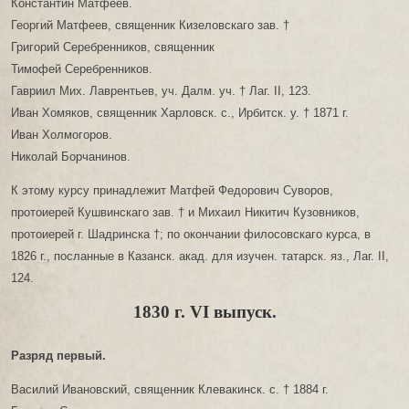
Константин Матфеев.
Георгий Матфеев, священник Кизеловскаго зав. †
Григорий Серебренников, священник
Тимофей Серебренников.
Гавриил Мих. Лаврентьев, уч. Далм. уч. † Лаг. II, 123.
Иван Хомяков, священник Харловск. с., Ирбитск. у. † 1871 г.
Иван Холмогоров.
Николай Борчанинов.
К этому курсу принадлежит Матфей Федорович Суворов,
протоиерей Кушвинскаго зав. † и Михаил Никитич Кузовников,
протоиерей г. Шадринска †; по окончании филосовскаго курса, в
1826 г., посланные в Казанск. акад. для изучен. татарск. яз., Лаг. II,
124.
1830 г. VI выпуск.
Разряд первый.
Василий Ивановский, священник Клевакинск. с. † 1884 г.