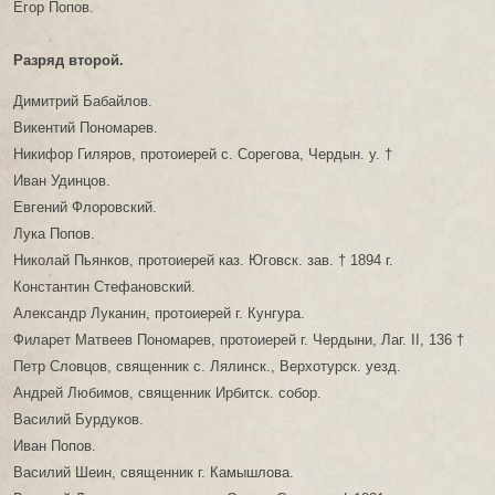
Егор Попов.
Разряд второй.
Димитрий Бабайлов.
Викентий Пономарев.
Никифор Гиляров, протоиерей с. Сорегова, Чердын. у. †
Иван Удинцов.
Евгений Флоровский.
Лука Попов.
Николай Пьянков, протоиерей каз. Юговск. зав. † 1894 г.
Константин Стефановский.
Александр Луканин, протоиерей г. Кунгура.
Филарет Матвеев Пономарев, протоиерей г. Чердыни, Лаг. II, 136 †
Петр Словцов, священник с. Лялинск., Верхотурск. уезд.
Андрей Любимов, священник Ирбитск. собор.
Василий Бурдуков.
Иван Попов.
Василий Шеин, священник г. Камышлова.