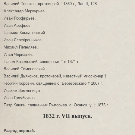
Василий Пьянков, протоиерей † 1869 г., Лаг. II, 128.
Александр Меркурьев.
Иван Порфирьев.
Иван Арефьев.
Гавриил Камышевский.
Иван Серебренников.
Михаил Пепеляев.
Илья Чернавин.
Павел Козельский, священник † в 1871 г.
Василий Симоновский.
Василий Дьяконов, протоиерей, известный миссионер †
Георгий Коровин, священник с. Березовскаго † 1867 г.
Иоаким Земляницын.
Иван Голубчиков.
Петр Кашин, священник Григорьев. с. Оханск. у. † 1875 г.
1832 г. VII выпуск.
Разряд первый.