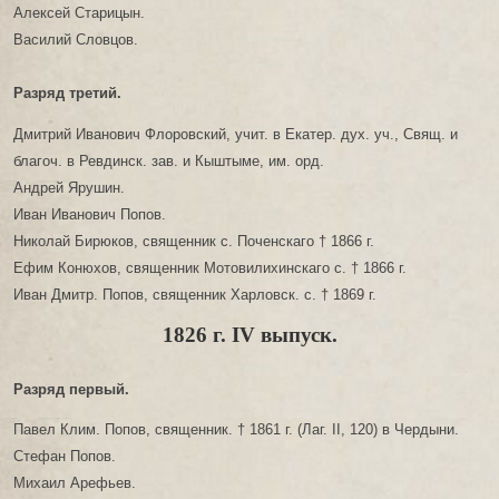
Алексей Старицын.
Василий Словцов.
Разряд третий.
Дмитрий Иванович Флоровский, учит. в Екатер. дух. уч., Свящ. и
благоч. в Ревдинск. зав. и Кыштыме, им. орд.
Андрей Ярушин.
Иван Иванович Попов.
Николай Бирюков, священник с. Поченскаго † 1866 г.
Ефим Конюхов, священник Мотовилихинскаго с. † 1866 г.
Иван Дмитр. Попов, священник Харловск. с. † 1869 г.
1826 г. IV выпуск.
Разряд первый.
Павел Клим. Попов, священник. † 1861 г. (Лаг. II, 120) в Чердыни.
Стефан Попов.
Михаил Арефьев.