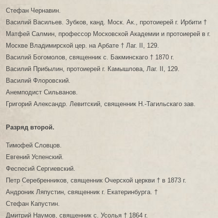
Стефан Чернавин.
Василий Васильев. Зубков, канд. Моск. Ак., протоиерей г. Ирбити †
Матфей Салмин, профессор Московской Академии и протоиерей в г.
Москве Владимирской цер. на Арбате † Лаг. II, 129.
Василий Богомолов, священник с. Бакминскаго † 1870 г.
Василий Прибылин, протоиерей г. Камышлова, Лаг. II, 129.
Василий Флоровский.
Анемподист Сильванов.
Григорий Александр. Левитский, священник Н.-Тагильскаго зав.
Разряд второй.
Тимофей Словцов.
Евгений Успенский.
Феспесий Сергиевский.
Петр Серебренников, священник Очерской церкви † в 1873 г.
Андроник Ляпустин, священник г. Екатеринбурга. †
Стефан Капустин.
Дмитрий Наумов, священник с. Усолья † 1864 г.