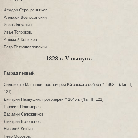
Феодор Серебренников.
Алексей Вознесенский.
Иван Ляпустин.
Иван Топорков.
Алексей Конюхов.
Петр Петропавловский.
1828 г. V выпуск.
Разряд первый.
Сильвестр Машанов, протоиерей Юговскаго собора † 1862 г. (Лаг. II,
121).
Дмитрий Первушин, протоиерей † 1846 г. (Лаг. II, 121).
Гавриил Пономарев.
Василий Сапожников.
Дмитрий Боголепов.
Николай Кашин.
Петр Морозов.