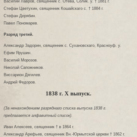
Василий Лавров, священник с. Отева, Солик. у. † 1881 г.
Стефан Цветухин, священник Кошайскаго с. † 1884 г.
Стефан Дерябин.
Павел Пономарев.
Разряд третий.
Александр Задорин, священник с. Сухановскаго, Красноуф. у.
Ефим Ярушин.
Василий Морозов.
Николай Сапожников.
Виссарион Дягилев.
Андрей Федоров.
1838 г. X выпуск.
(За ненахождением разряднаго списка выпуска 1838 г.
предлагается алфавитный список).
Иван Алексеев, священник † в 1864 г.
Александр Арефьев, священник Вн.-Юрмытской церкви † 1862 г.