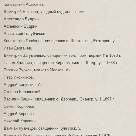
Константин Ашихмин.
Димитрий Бекреев, уездный судья г. Перми.
Александр Будрин.
Афанасий Будрин.
Анастасий Голубчиков.
Константин Горбунов, священник с. Шарташск., Екаторин. у. †
Иван Дергачев.
Димитрий Загуменных, священник зол. пром. церкви † в 1873 г.
Павел Задорин, священник Киренкульск. с. Шадр. у. † 1868 г.
Георгий Зубков, магистр Москов. Ак.
Петр Иконников.
Андрей Капустин, Ак.
Стефан Карпинский.
Василий Кашин, священник с. Дворецк., Оханск. у. † 1897 г.
Семен Корнилов.
Андрей Коровин.
Николай Коровин.
Дамиан Кузнецов, священник Кунгурск. у.
Димитрий Кузовников, священник Ирбитск. церкви † 1879