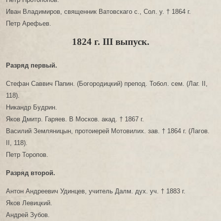
Иван Владимиров, священник Ватовскаго с., Сол. у. † 1864 г.
Петр Арефьев.
1824 г. III выпуск.
Разряд первый.
Стефан Саввич Папин. (Богородицкий) препод. Тобол. сем. (Лаг. II,
118).
Никандр Будрин.
Яков Дмитр. Гаряев. В Москов. акад. † 1867 г.
Василий Земляницын, протоиерей Мотовилих. зав. † 1864 г. (Лагов.
II, 118).
Петр Торопов.
Разряд второй.
Антон Андреевич Удинцев, учитель Далм. дух. уч. † 1883 г.
Яков Левицкий.
Андрей Зубов.