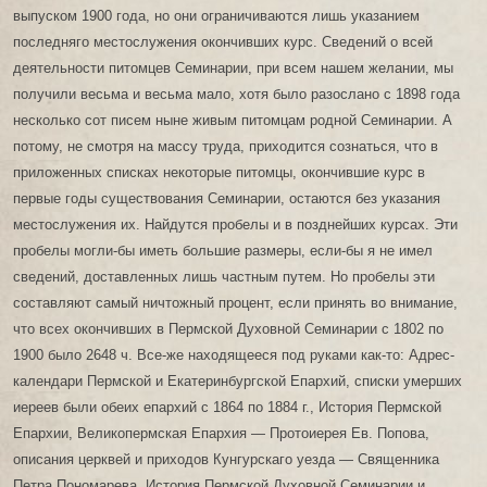
выпуском 1900 года, но они ограничиваются лишь указанием
последняго местослужения окончивших курс. Сведений о всей
деятельности питомцев Семинарии, при всем нашем желании, мы
получили весьма и весьма мало, хотя было разослано с 1898 года
несколько сот писем ныне живым питомцам родной Семинарии. А
потому, не смотря на массу труда, приходится сознаться, что в
приложенных списках некоторые питомцы, окончившие курс в
первые годы существования Семинарии, остаются без указания
местослужения их. Найдутся пробелы и в позднейших курсах. Эти
пробелы могли-бы иметь большие размеры, если-бы я не имел
сведений, доставленных лишь частным путем. Но пробелы эти
составляют самый ничтожный процент, если принять во внимание,
что всех окончивших в Пермской Духовной Семинарии с 1802 по
1900 было 2648 ч. Все-же находящееся под руками как-то: Адрес-
календари Пермской и Екатеринбургской Епархий, списки умерших
иереев были обеих епархий с 1864 по 1884 г., История Пермской
Епархии, Великопермская Епархия — Протоиерея Ев. Попова,
описания церквей и приходов Кунгурскаго уезда — Священника
Петра Пономарева, История Пермской Духовной Семинарии и