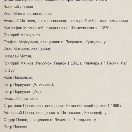
Василий Лавров.
Иван Мальфин, священник
Николай Матвеев, состоял помощн. ректора Тамбов. дух. семинарии
Митрофан Меморский, священник с. Шемехинскаго † 1870 г.
Григорий Меркурьев.
Стефан Меркурьев, священник с. Покровск., Кунгурск. у. †
Иван Мизинов, священник
Николай Мутин.
Григорий Мячков, Иеромон. Гедеон † 1861 г. Ключарь в г. Перми, Лаг.
II, 138.
Яков Накаряков.
Петр Первушин (Алексеев.).
Петр Первушин (Ив.).
Николай Плотников.
Стратоник Пономарев, священник Нижнеисетской церкви † 1869 г.
Афонасий Попов, священник с. Поташинск., Красноуф. у. †
Федор Попов, священник с. Лимежск., Чердынск. у. †
Петр Посохин.