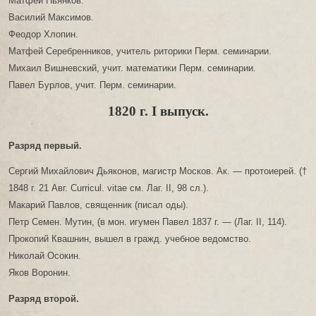
Матфей Пьянков.
Василий Максимов.
Феодор Хлопин.
Матфей Серебренников, учитель риторики Перм. семинарии.
Михаил Вишневский, учит. математики Перм. семинарии.
Павел Бурлов, учит. Перм. семинарии.
1820 г. I выпуск.
Разряд первый.
Сергий Михайлович Дьяконов, магистр Москов. Ак. — протоиерей. (†
1848 г. 21 Авг. Curricul. vitae см. Лаг. II, 98 сл.).
Макарий Павлов, священник (писал оды).
Петр Семен. Мутин, (в мон. игумен Павел 1837 г. — (Лаг. II, 114).
Прокопий Квашнин, вышел в гражд. учебное ведомство.
Николай Осокин.
Яков Воронин.
Разряд второй.