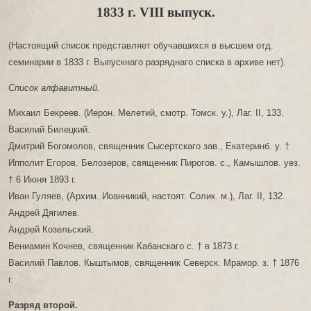
1833 г. VIII выпуск.
(Настоящий список представляет обучавшихся в высшем отд.
семинарии в 1833 г. Выпускнаго разряднаго списка в архиве нет).
Список алфавитный.
Михаил Бекреев. (Иерон. Мелетий, смотр. Томск. у.), Лаг. ІІ, 133.
Василий Билецкий.
Дмитрий Богомолов, священник Сысертскаго зав., Екатеринб. у. †
Ипполит Егоров. Белозеров, священник Пирогов. с., Камышлов. уез.
† 6 Июня 1893 г.
Иван Гуляев, (Архим. Иоанникий, настоят. Солик. м.), Лаг. II, 132.
Андрей Дягилев.
Андрей Козельский.
Вениамин Кочнев, священник Кабанскаго с. † в 1873 г.
Василий Павлов. Кыштымов, священник Северск. Мрамор. з. † 1876
г.
Разряд второй.