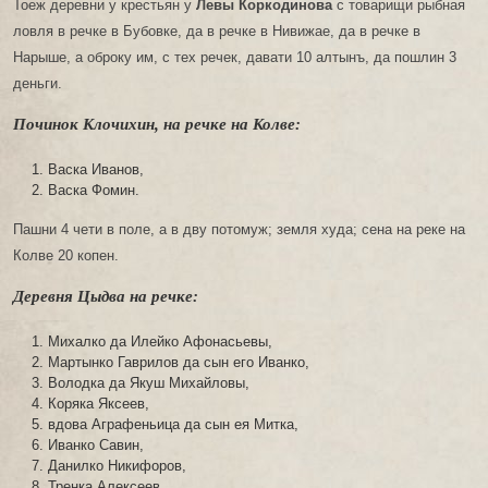
Тоеж деревни у крестьян у
Левы Коркодинова
с товарищи рыбная
ловля в речке в Бубовке, да в речке в Нивижае, да в речке в
Нарыше, а оброку им, с тех речек, давати 10 алтынъ, да пошлин 3
деньги.
Починок Клочихин, на речке на Колве:
Васка Иванов,
Васка Фомин.
Пашни 4 чети в поле, а в дву потомуж; земля худа; сена на реке на
Колве 20 копен.
Деревня Цыдва на речке:
Михалко да Илейко Афонасьевы,
Мартынко Гаврилов да сын его Иванко,
Володка да Якуш Михайловы,
Коряка Яксеев,
вдова Аграфеньица да сын ея Митка,
Иванко Савин,
Данилко Никифоров,
Тренка Алексеев,