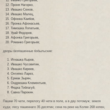
Иванко Григорьев,
Проня Нагорко,
Ивашко Сюков,
Ивашко Малец,
Офонка Каибов,
Пронка Афонасьев,
Тимошка Лопатьев,
Урай Федоров,
Афонка Григорьев,
Романко Григорьев;
дворы безпашенные бобыльские:
Игнашка Кыров,
Ивашко Чусовитин,
Ивашко Киреев,
Онтипко Ларез,
Ермак Зырян,
Ондрюшка Клементьев,
Федка Тоблагуй,
Савка Парокин.
Пашни 70 чети, перелогу 40 чети в поле, а в дву потомуж; земля
худа; лесу пашеннаго 35 десятин; сена па реке на Колве 268 копен,