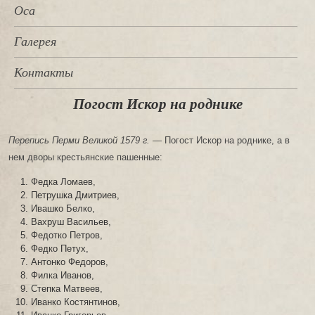
Оса
Галерея
Контакты
Погост Искор на роднике
Перепись Перми Великой 1579 г. —
Погост Искор на роднике, а в
нем дворы крестьянские пашенные:
Федка Ломаев,
Петрушка Дмитриев,
Ивашко Белко,
Вахруш Васильев,
Федотко Петров,
Федко Петух,
Антонко Федоров,
Филка Иванов,
Степка Матвеев,
Иванко Костянтинов,