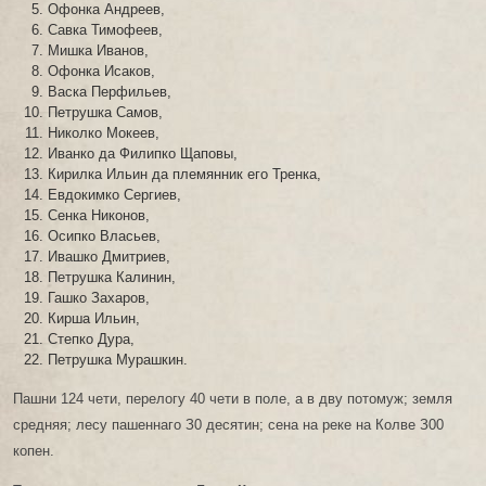
Офонка Андреев,
Савка Тимофеев,
Мишка Иванов,
Офонка Исаков,
Васка Перфильев,
Петрушка Самов,
Николко Мокеев,
Иванко да Филипко Щаповы,
Кирилка Ильин да племянник его Тренка,
Евдокимко Сергиев,
Сенка Никонов,
Осипко Власьев,
Ивашко Дмитриев,
Петрушка Калинин,
Гашко Захаров,
Кирша Ильин,
Степко Дура,
Петрушка Мурашкин.
Пашни 124 чети, перелогу 40 чети в поле, а в дву потомуж; земля
средняя; лесу пашеннаго З0 десятин; сена на реке на Колве З00
копен.