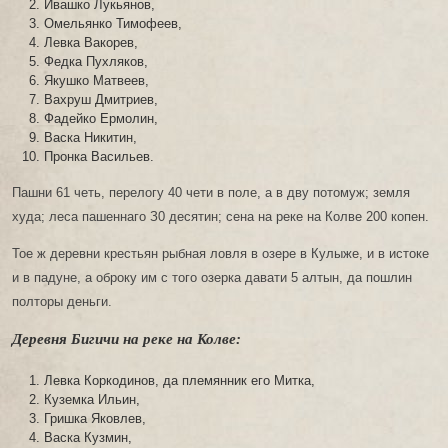
Ивашко Лукьянов,
Омельянко Тимофеев,
Левка Вакорев,
Федка Пухляков,
Якушко Матвеев,
Вахруш Дмитриев,
Фадейко Ермолин,
Васка Никитин,
Пронка Васильев.
Пашни 61 четь, перелогу 40 чети в поле, а в дву потомуж; земля
худа; леса пашеннаго З0 десятин; сена на реке на Колве 200 копен.
Тое ж деревни крестьян рыбная ловля в озере в Кулыже, и в истоке
и в падуне, а оброку им с того озерка давати 5 алтын, да пошлин
полторы деньги.
Деревня Бигичи на реке на Колве:
Левка Коркодинов, да племянник его Митка,
Куземка Ильин,
Гришка Яковлев,
Васка Кузмин,