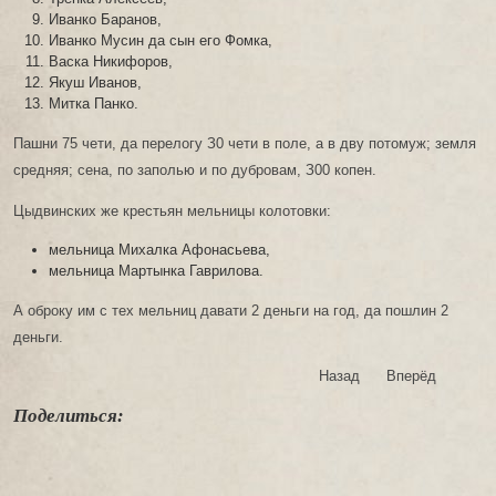
Иванко Баранов,
Иванко Мусин да сын его Фомка,
Васка Никифоров,
Якуш Иванов,
Митка Панко.
Пашни 75 чети, да перелогу З0 чети в поле, а в дву потомуж; земля
средняя; сена, по заполью и по дубровам, З00 копен.
Цыдвинских же крестьян мельницы колотовки:
мельница Михалка Афонасьева,
мельница Мартынка Гаврилова.
А оброку им с тех мельниц давати 2 деньги на год, да пошлин 2
деньги.
Назад
Вперёд
Поделиться: