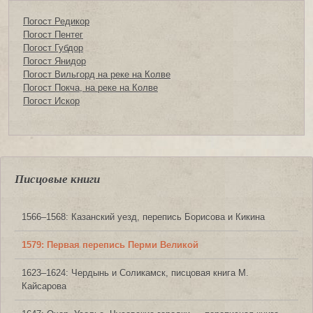
Погост Редикор
Погост Пентег
Погост Губдор
Погост Янидор
Погост Вильгорд на реке на Колве
Погост Покча, на реке на Колве
Погост Искор
Писцовые книги
1566‒1568: Казанский уезд, перепись Борисова и Кикина
1579: Первая перепись Перми Великой
1623‒1624: Чердынь и Соликамск, писцовая книга М.
Кайсарова