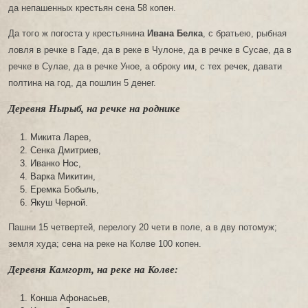
да непашенных крестьян сена 58 копен.
Да того ж погоста у крестьянина
Ивана Белка
, с братьею, рыбная
ловля в речке в Гаде, да в реке в Чулоне, да в речке в Сусае, да в
речке в Сулае, да в речке Уное, а оброку им, с тех речек, давати
полтина на год, да пошлин 5 денег.
Деревня Нырыб, на речке на роднике
Микита Ларев,
Сенка Дмитриев,
Иванко Нос,
Варка Микитин,
Еремка Бобыль,
Якуш Черной.
Пашни 15 четвертей, перелогу 20 чети в поле, а в дву потомуж;
земля худа; сена на реке на Колве 100 копен.
Деревня Камгорт, на реке на Колве:
Конша Афонасьев,