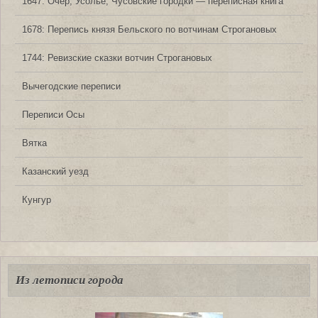
1647: Очер, Усолье, Чусовские городки — переписная книга
1678: Перепись князя Бельского по вотчинам Строгановых
1744: Ревизские сказки вотчин Строгановых
Вычегодские переписи
Переписи Осы
Вятка
Казанский уезд
Кунгур
Из летописи города