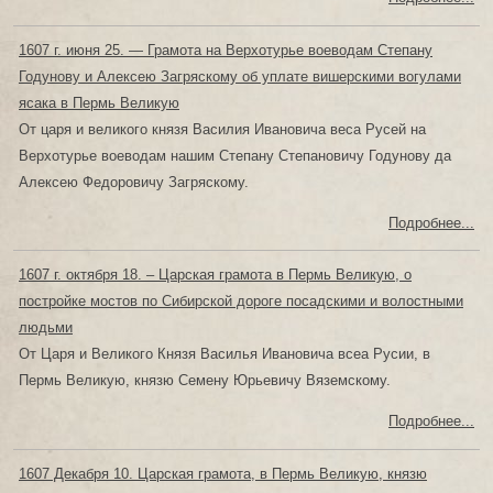
1607 г. июня 25. — Грамота на Верхотурье воеводам Степану
Годунову и Алексею Загряскому об уплате вишерскими вогулами
ясака в Пермь Великую
От царя и великого князя Василия Ивановича веса Русей на
Верхотурье воеводам нашим Степану Степановичу Годунову да
Алексею Федоровичу Загряскому.
Подробнее...
1607 г. октября 18. – Царская грамота в Пермь Великую, о
постройке мостов по Сибирской дороге посадскими и волостными
людьми
От Царя и Великого Князя Василья Ивановича всеа Русии, в
Пермь Великую, князю Семену Юрьевичу Вяземскому.
Подробнее...
1607 Декабря 10. Царская грамота, в Пермь Великую, князю