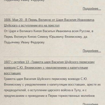
Подробнее...
1606, Мая 20 - В Пермь Великую от Царя Василия Иоанновича
Шуйскаго о вступлении его на престол
От Царя и Великаго Князя Василья Ивановича всея Руссии, в
Пермь Великую Князю Семену Юрьевичу Вяземскому, да
Подьячему Ивану Федорову.
Подробнее...
1607 г октября 13 - Грамота царя Василия Шуйского пермскому
воеводе С.Ю. Вяземскому с уведомлением о капитуляции
восставших
Грамота царя Василия Шуйского пермскому воеводе С.Ю.
Вяземскому с уведомлением о капитуляции восставших, аресте их
предводителей, о вступлении царского войска в Тулу, и с
предписанием о проведении в Перми торжественных молебнов
Подробнее...