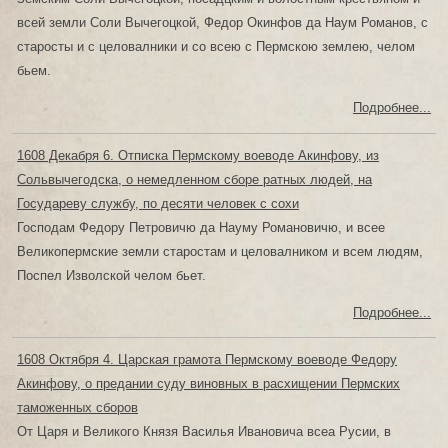
всей земли Соли Вычегоцкой, Федор Окинфов да Наум Романов, с
старосты и с целовалники и со всею с Пермскою землею, челом
бьем.
Подробнее...
1608 Декабря 6. Отписка Пермскому воеводе Акинфову, из
Сольвычегодска, о немедленном сборе ратных людей, на
Государеву службу, по десяти человек с сохи
Господам Федору Петровичю да Науму Романовичю, и всее
Великопермские земли старостам и целовалником и всем людям,
Поспел Изволской челом бьет.
Подробнее...
1608 Октября 4. Царская грамота Пермскому воеводе Федору
Акинфову, о предании суду виновных в расхищении Пермских
таможенных сборов
От Царя и Великого Князя Василья Ивановича всеа Русии, в