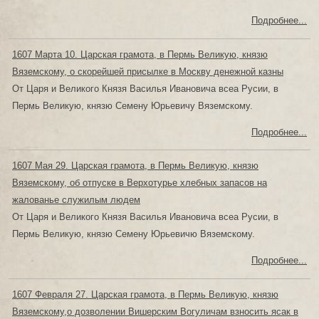
Подробнее...
1607 Марта 10. Царская грамота, в Пермь Великую, князю
Вяземскому, о скорейшей присылке в Москву денежной казны
От Царя и Великого Князя Василья Ивановича всеа Русии, в
Пермь Великую, князю Семену Юрьевичу Вяземскому.
Подробнее...
1607 Мая 29. Царская грамота, в Пермь Великую, князю
Вяземскому, об отпуске в Верхотурье хлебных запасов на
жалованье служилым людем
От Царя и Великого Князя Василья Ивановича всеа Русии, в
Пермь Великую, князю Семену Юрьевичю Вяземскому.
Подробнее...
1607 Февраля 27. Царская грамота, в Пермь Великую, князю
Вяземскому,о дозволении Вишерским Вогуличам взносить ясак в