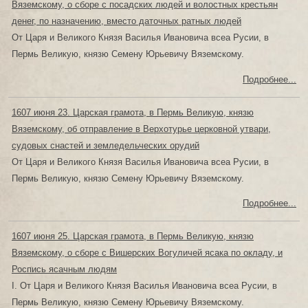
Вяземскому, о сборе с посадских людей и волостных крестьян
денег, по назначению, вместо даточных ратных людей
От Царя и Великого Князя Василья Ивановича всеа Русии, в
Пермь Великую, князю Семену Юрьевичу Вяземскому.
Подробнее...
1607 июня 23. Царская грамота, в Пермь Великую, князю
Вяземскому, об отправление в Верхотурье церковной утвари,
судовых снастей и земледельческих орудий
От Царя и Великого Князя Василья Ивановича всеа Русии, в
Пермь Великую, князю Семену Юрьевичу Вяземскому.
Подробнее...
1607 июня 25. Царская грамота, в Пермь Великую, князю
Вяземскому, о сборе с Вишерских Вогуличей ясака по окладу, и
Роспись ясачным людям
I. От Царя и Великого Князя Василья Ивановича всеа Русии, в
Пермь Великую, князю Семену Юрьевичу Вяземскому.