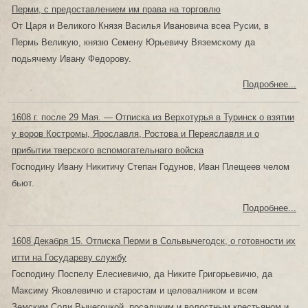
Перми, с предоставлением им права на торговлю
От Царя и Великого Князя Василья Ивановича всеа Русии, в
Пермь Великую, князю Семену Юрьевичу Вяземскому да
подьячему Ивану Федорову.
Подробнее...
1608 г. после 29 Мая. — Отписка из Верхотурья в Туринск о взятии
у воров Костромы, Ярославля, Ростова и Переяславля и о
прибытии тверского вспомогательнаго войска
Господину Ивану Никитичу Степан Годунов, Иван Плещеев челом
бьют.
Подробнее...
1608 Декабря 15. Отписка Перми в Сольвычегодск, о готовности их
итти на Государеву службу
Господину Поспелу Елесиевичю, да Никите Григорьевичю, да
Максиму Яковлевичю и старостам и целовалником и всем
Земским Соли Вычегоцкой, посадцким и волостным крестьяном и