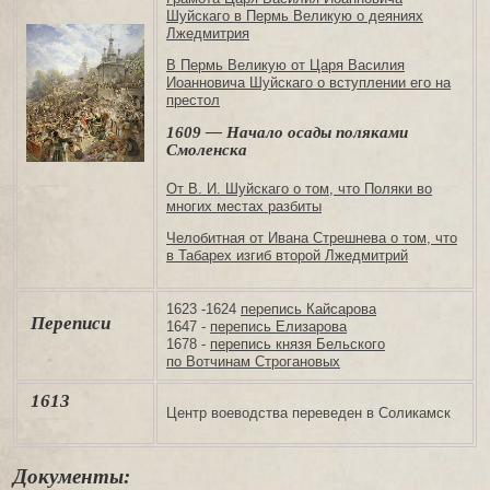
Шуйскаго в Пермь Великую о деяниях
Лжедмитрия
В Пермь Великую от Царя Василия
Иоанновича Шуйскаго о вступлении его на
престол
1609 — Начало осады поляками
Смоленска
От В. И. Шуйскаго о том, что Поляки во
многих местах разбиты
Челобитная от Ивана Стрешнева о том, что
в Табарех изгиб второй Лжедмитрий
1623 -1624
перепись Кайсарова
Переписи
1647 -
перепись Елизарова
1678 -
перепись князя Бельского
по Вотчинам Строгановых
1613
Центр воеводства переведен в Соликамск
Документы: