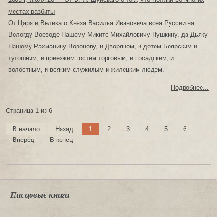
местах разбиты
От Царя и Великаго Князя Василья Ивановича всея Руссии на
Вологду Воеводе Нашему Миките Михайловичу Пушкину, да Дьяку
Нашему Рахманину Воронову, и Дворяном, и детем Боярским и
тутошним, и приезжим гостем торговым, и посадским, и
волостным, и всяким служилым и жилецким людем.
Подробнее...
Страница 1 из 6
В начало
Назад
1
2
3
4
5
6
Вперёд
В конец
Писцовые книги