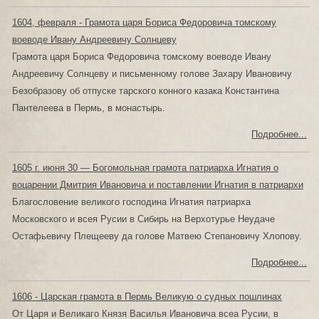
1604, февраля - Грамота царя Бориса Федоровича томскому
воеводе Ивану Андреевичу Солнцеву
Грамота царя Бориса Федоровича томскому воеводе Ивану
Андреевичу Солнцеву и письменному голове Захару Ивановичу
Безобразову об отпуске тарского конного казака Константина
Пантелеева в Пермь, в монастырь.
Подробнее...
1605 г. июня 30 — Богомольная грамота патриарха Игнатия о
воцарении Дмитрия Ивановича и поставлении Игнатия в патриархи
Благословение великого господина Игнатия патриарха
Московского и всея Русии в Сибирь на Верхотурье Неудаче
Остафьевичу Плещееву да голове Матвею Степановичу Хлопову.
Подробнее...
1606 - Царская грамота в Пермь Великую о судных пошлинах
От Царя и Великаго Князя Василья Ивановича всеа Русии, в