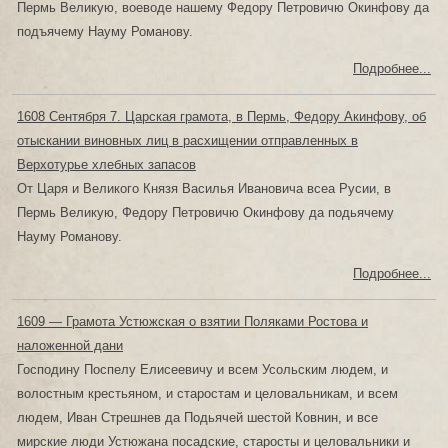
Пермь Великую, воеводе нашему Федору Петровичю Окинфову да
подъячему Науму Романову.
Подробнее...
1608 Сентября 7. Царская грамота, в Пермь, Федору Акинфову, об
отыскании виновных лиц в расхищении отправленных в
Верхотурье хлебных запасов
От Царя и Великого Князя Василья Ивановича всеа Русии, в
Пермь Великую, Федору Петровичю Окинфову да подьячему
Науму Романову.
Подробнее...
1609 — Грамота Устюжская о взятии Поляками Ростова и
наложенной дани
Господину Поспелу Елисеевичу и всем Усольским людем, и
волостным крестьяном, и старостам и целовальникам, и всем
людем, Иван Стрешнев да Подьячей шестой Ковнин, и все
мирские люди Устюжана посадские, старосты и целовальники и