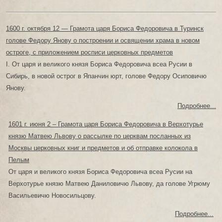
1600 г. октября 12 — Грамота царя Бориса Федоровича в Туринск
голове Федору Янову о построении и освящении храма в новом
остроге, с приложением росписи церковных предметов
I. От царя и великого князя Бориса Федоровича всеа Русии в
Сибирь, в новой острог в Япанчин юрт, голове Федору Осиповичю
Янову.
Подробнее...
1601 г. июня 2 – Грамота царя Бориса Федоровича в Верхотурье
князю Матвею Львову о рассылке по церквам посланных из
Москвы церковных книг и предметов и об отправке колокола в
Пелым
От царя и великого князя Бориса Федоровича всеа Русии на
Верхотурье князю Матвею Даниловичю Львову, да голове Угрюму
Васильевичю Новосильцову.
Подробнее...