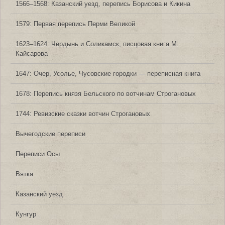
1566‒1568: Казанский уезд, перепись Борисова и Кикина
1579: Первая перепись Перми Великой
1623‒1624: Чердынь и Соликамск, писцовая книга М.
Кайсарова
1647: Очер, Усолье, Чусовские городки — переписная книга
1678: Перепись князя Бельского по вотчинам Строгановых
1744: Ревизские сказки вотчин Строгановых
Вычегодские переписи
Переписи Осы
Вятка
Казанский уезд
Кунгур