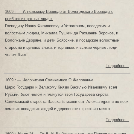
1609 г — Устюжскому Воеводе от Вологодскаго Воеводы о
прибывших ратных людях
Господину Ивану Филиповичу и Устюжаном, посадским и
волостным людем, Михаила Пушкин да Рахманин Воронов, и
Вологжане Дворяне, и дети Боярские, и посадские волостные
старосты и целовальники, и торговые, и всякие черные люди
челом бьют.
Подробнее...
1609 г — Челобитная Соликамцов О Жалованье
Царю Государю и Великому Князю Василью Ивановичу всея
Руссии, бьют челом и плачутся твоя Государева сирота
Соликамской староста Васька Елисеев сын Александров и во всех
земских посадских людей и деревенских крестьян место.
Подробнее...
1609 г, Июля 26 — От В. И. Шуйскаго о том, что Поляки во многих