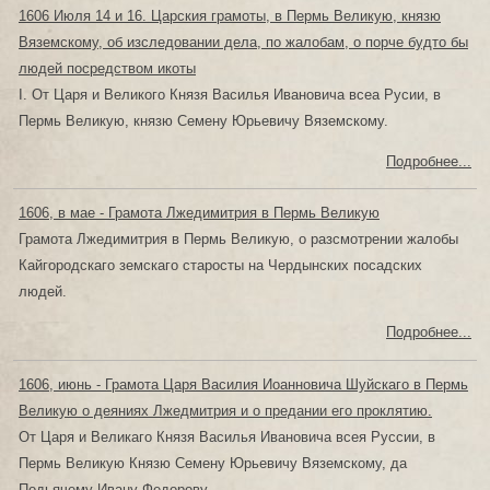
1606 Июля 14 и 16. Царския грамоты, в Пермь Великую, князю
Вяземскому, об изследовании дела, по жалобам, о порче будто бы
людей посредством икоты
I. От Царя и Великого Князя Василья Ивановича всеа Русии, в
Пермь Великую, князю Семену Юрьевичу Вяземскому.
Подробнее...
1606, в мае - Грамота Лжедимитрия в Пермь Великую
Грамота Лжедимитрия в Пермь Великую, о разсмотрении жалобы
Кайгородскаго земскаго старосты на Чердынских посадских
людей.
Подробнее...
1606, июнь - Грамота Царя Василия Иоанновича Шуйскаго в Пермь
Великую о деяниях Лжедмитрия и о предании его проклятию.
От Царя и Великаго Князя Василья Ивановича всея Руссии, в
Пермь Великую Князю Семену Юрьевичу Вяземскому, да
Подьячему Ивану Федорову.