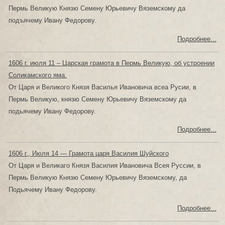
Пермь Великую Князю Семену Юрьевичу Вяземскому да
подъячему Ивану Федорову.
Подробнее...
1606 г. июля 11 – Царская грамота в Пермь Великую, об устроении
Соликамского яма.
От Царя и Великого Князя Василья Ивановича всеа Русии, в
Пермь Великую, князю Семену Юрьевичу Вяземскому да
подьячему Ивану Федорову.
Подробнее...
1606 г., Июля 14 — Грамота царя Василия Шуйского
От Царя и Великаго Князя Василия Ивановича Всея Руссии, в
Пермь Великую Князю Семену Юрьевичу Вяземскому, да
Подьячему Ивану Федорову.
Подробнее...