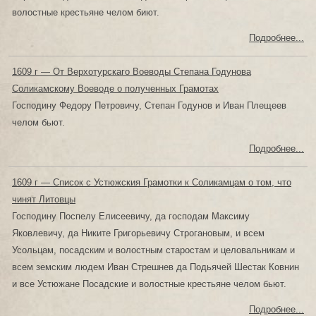
волостные крестьяне челом биют.
Подробнее...
1609 г — От Верхотурскаго Воеводы Степана Годунова
Соликамскому Воеводе о полученных Грамотах
Господину Федору Петровичу, Степан Годунов и Иван Плещеев
челом бьют.
Подробнее...
1609 г — Список с Устюжския Грамотки к Соликамцам о том, что
чинят Литовцы
Господину Поспелу Елисеевичу, да господам Максиму
Яковлевичу, да Никите Григорьевичу Строгановым, и всем
Усольцам, посадским и волостным старостам и целовальникам и
всем земским людем Иван Стрешнев да Подьячей Шестак Ковнин
и все Устюжане Посадские и волостные крестьяне челом бьют.
Подробнее...