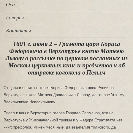
Оса
Галерея
Контакты
1601 г. июня 2 – Грамота царя Бориса
Федоровича в Верхотурье князю Матвею
Львову о рассылке по церквам посланных из
Москвы церковных книг и предметов и об
отправке колокола в Пелым
От царя и великого князя Бориса Федоровича всеа Русии на
Верхотурье князю Матвею Даниловичю Львову, да голове Угрюму
Васильевичю Новосильцову.
Писал к нам с Верхотурья голова Гаврило Салманов, что на
Верхотурье у Живоначальной троицы и у Федора Стратилата нет
книг: трефолоя, минеи месячные, да евангелия толкового, да