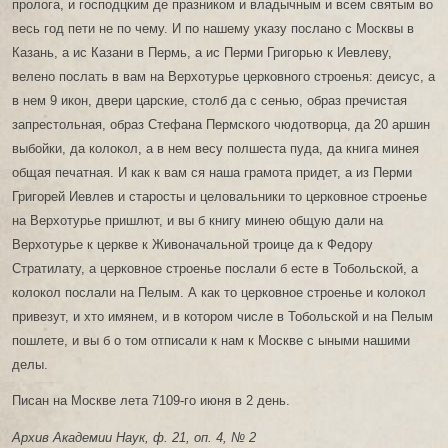
пролога, и господцким де празником и владычным и всем святым во
весь год пети не по чему. И по нашему указу послано с Москвы в
Казань, а ис Казани в Пермь, а ис Перми Григорью к Иевлеву,
велено послать в вам на Верхотурье церковного строенья: деисус, а
в нем 9 икон, двери царские, столб да с сенью, образ пречистая
запрестольная, образ Стефана Пермского чюдотворца, да 20 аршин
выбойки, да колокол, а в нем весу полшеста пуда, да книга минея
общая печатная. И как к вам ся наша грамота придет, а из Перми
Григорей Иевлев и старосты и целовальники то церковное строенье
на Верхотурье пришлют, и вы б книгу минею общую дали на
Верхотурье к церкве к Живоначальной троице да к Федору
Стратилату, а церковное строенье послали б есте в Тобольской, а
колокол послали на Пелым. А как то церковное строенье и колокол
привезут, и хто имянем, и в котором числе в Тобольской и на Пелым
пошлете, и вы б о том отписали к нам к Москве с ыными нашими
делы.
Писан на Москве лета 7109-го июня в 2 день.
Архив Академии Наук, ф. 21, оп. 4, № 2