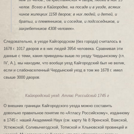
челов. Всего в Кайгородке, на посаде и в уезде, всяких
чинов жилецких 1158 дворов; в них людей, и детей, и
братьи, и племянников, и соседов, и подсоседников, и
захребетников 4308 человек».
Следовательно, в уезде Кайгородском (без города) считалось в
1678 г. 1017 дворов и в них людей 3954 человека. Сравнивая эти
данные с теми, какия приведены выше по уезду Чердынскому (гл.
ІѴ, А.), мы находим, что вообще уезд Кайгородский был не велик,
если и слабонаселенный Чердынский уезд в том же 1678 г. имел
свыше 3000 дворов.
Кайгородский уезд. Атлас Российский 1745 г
О внешних границах Кайгородского уезда можно составить
довольно правильное понятие по «Атласу Российскому», изданному
в 1745 г. нашей Академией Наук (см. карту № 8 Яренской, Важской,
Устюжской, Соливычегодской, Тотмской и Хлыновской провинцей и