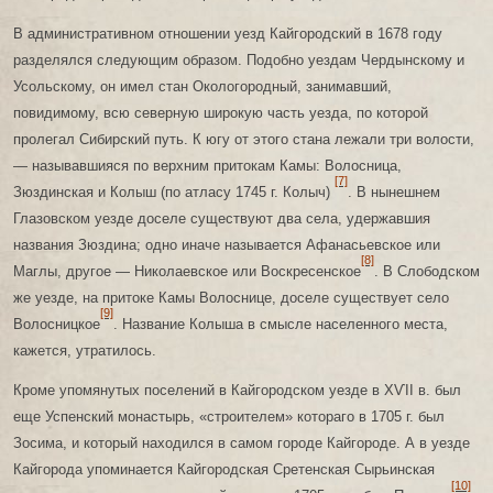
В административном отношении уезд Кайгородский в 1678 году
разделялся следующим образом. Подобно уездам Чердынскому и
Усольскому, он имел стан Окологородный, занимавший,
повидимому, всю северную широкую часть уезда, по которой
пролегал Сибирский путь. К югу от этого стана лежали три волости,
— называвшияся по верхним притокам Камы: Волосница,
[7]
Зюздинская и Колыш (по атласу 1745 г. Колыч)
. В нынешнем
Глазовском уезде доселе существуют два села, удержавшия
названия Зюздина; одно иначе называется Афанасьевское или
[8]
Маглы, другое — Николаевское или Воскресенское
. В Слободском
же уезде, на притоке Камы Волоснице, доселе существует село
[9]
Волосницкое
. Название Колыша в смысле населенного места,
кажется, утратилось.
Кроме упомянутых поселений в Кайгородском уезде в ХѴІІ в. был
еще Успенский монастырь, «строителем» котораго в 1705 г. был
Зосима, и который находился в самом городе Кайгороде. А в уезде
Кайгорода упоминается Кайгородская Сретенская Сырьинская
[10]