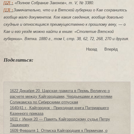
[12] ↑
«Полное Собрание Законов», т. V, № 3380.
[13] ↑
Замечательно, что и в Вятской губернии о Кае сохранилось
вообще мало документов. Кое какия сведения, вообще довольно
скудные и относящияся преимущественно к прошлому веку, — о
Кае и его уезде можно найти в книге: «Столетие Вятской
губернии». Вятка. 1880 г., том I, стр. 38, 62, 72, 268, 270 и другия.
Назад
Вперёд
Поделиться:
1622 Декабря 20. Царская грамота в Пермь Великую о
расчете между Кайгородцами, Чердынцами и жителями
Соликамска по Сибирскими отпускам
1640/41 г., Кайгородок - Приходная книга Патриаршего
Казенного приказа
1611 г, Июня 20 — Память Кайгородскому судье Петру
Ташкинову
1609 Февраля 1. Отписка Кайгородцев к Пермичам, о