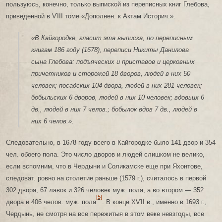
пользуюсь, конечно, только выпиской из переписных книг Глебова,
приведенной в ѴIII томе «Дополнен. к Актам Историч.».
«В Кайгородке, гласит эта выписка, по переписным
книгам 186 году (1678), переписи Никиты Данилова
сына Глебова: подъяческих и приставов и церковных
причетников и сторожей 18 дворов, людей в них 50
человек; посадских 104 двора, людей в них 281 человек;
бобыльских 6 дворов, людей в них 10 человек; вдовьих 6
дв., людей в них 7 челов.; бобылок вдов 7 дв., людей в
них 6 челов.».
Следовательно, в 1678 году всего в Кайгородке было 141 двор и 354
чел. обоего пола. Это число дворов и людей слишком не велико,
если вспомним, что в Чердыни и Соликамске еще при Яхонтове,
следоват. ровно на столетие раньше (1579 г.), считалось в первой
302 двора, 67 лавок и 326 человек муж. пола, а во втором — 352
[5]
двора и 406 челов. муж. пола
. В конце ХѴІІ в., именно в 1693 г.,
Чердынь, не смотря на все пережитыя в этом веке невзгоды, все