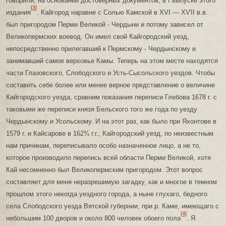
говорили, на основании достоверных документов, в I выпуске этого
[3]
издания
. Кайгород наравне с Солью Камской в XVI — ХѴІІ в.в.
был пригородом Перми Великой - Чердыни и потому зависел от
Великопермских воевод. Он имел свой Кайгородский уезд,
непосредственно прилегавший к Пермскому - Чердынскому и
занимавший самое верховье Камы. Теперь на этом месте находятся
части Глазовского, Слободского и Усть-Сысольского уездов. Чтобы
составить себе более или менее верное представление о величине
Кайгородского уезда, сравним показания переписи Глебова 1678 г. с
таковыми же переписи князя Бельского того же года по уезду
Чердынскому и Усольскому. И на этот раз, как было при Яхонтове в
1579 г. и Кайсарове в 162¾ г.г., Кайгородский уезд, по неизвестным
нам причинам, переписывало особо назначенное лицо, а не то,
которое производило перепись всей области Перми Великой, хотя
Кай несомненно был Великопермским пригородом. Этот вопрос
составляет для меня неразрешимую загадку, как и многое в темном
прошлом этого некогда уездного города, а ныне глухаго, бедного
села Слободского уезда Вятской губернии, при р. Каме, имеющаго с
[4]
небольшим 100 дворов и около 800 человек обоего пола
. Я