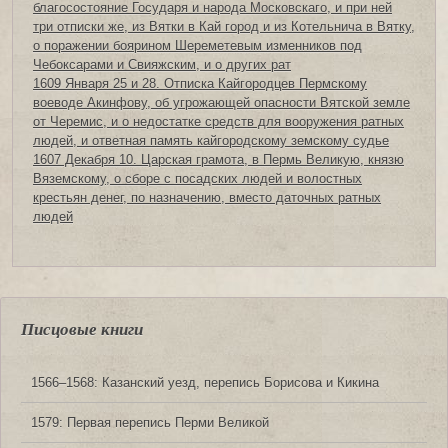
благосостояние Государя и народа Московскаго, и при ней
три отписки же, из Вятки в Кай город и из Котельнича в Вятку,
о поражении боярином Шереметевым изменников под
Чебоксарами и Свияжским, и о других рат
1609 Января 25 и 28. Отписка Кайгородцев Пермскому
воеводе Акинфову, об угрожающей опасности Вятской земле
от Черемис, и о недостатке средств для вооружения ратных
людей, и ответная память кайгородскому земскому судье
1607 Декабря 10. Царская грамота, в Пермь Великую, князю
Вяземскому, о сборе с посадских людей и волостных
крестьян денег, по назначению, вместо даточных ратных
людей
Писцовые книги
1566‒1568: Казанский уезд, перепись Борисова и Кикина
1579: Первая перепись Перми Великой