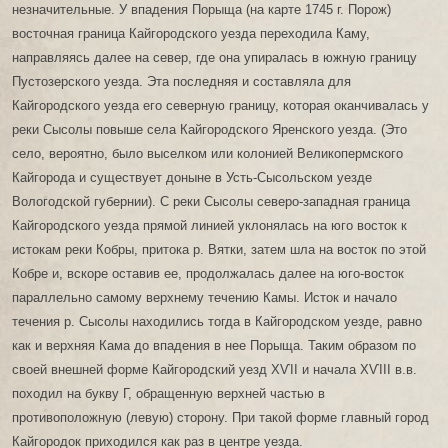
незначительные. У впадения Порыща (на карте 1745 г. Порож)
восточная граница Кайгородского уезда переходила Каму,
направляясь далее на север, где она упиралась в южную границу
Пустозерского уезда. Эта последняя и составляла для
Кайгородского уезда его северную границу, которая оканчивалась у
реки Сысолы повыше села Кайгородского Яренского уезда. (Это
село, вероятно, было выселком или колонией Великопермского
Кайгорода и существует доныне в Усть-Сысольском уезде
Вологодской губернии). С реки Сысолы северо-западная граница
Кайгородского уезда прямой линией уклонялась на юго восток к
истокам реки Кобры, притока р. Вятки, затем шла на восток по этой
Кобре и, вскоре оставив ее, продолжалась далее на юго-восток
параллельно самому верхнему течению Камы. Исток и начало
течения р. Сысолы находились тогда в Кайгородском уезде, равно
как и верхняя Кама до впадения в нее Порыща. Таким образом по
своей внешней форме Кайгородский уезд ХѴІІ и начала ХѴIII в.в.
походил на букву Г, обращенную верхней частью в
противоположную (левую) сторону. При такой форме главный город
Кайгородок приходился как раз в центре уезда.