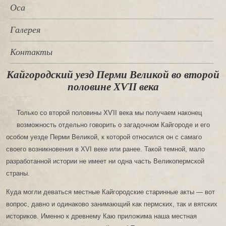
Оса
Галерея
Контакты
Кайгородский уезд Перми Великой во второй
половине ХѴІІ века
Только со второй половины ХѴІІ века мы получаем наконец
возможность отдельно говорить о загадочном Кайгороде и его
особом уезде Перми Великой, к которой относился он с самаго
своего возникновения в XVI веке или ранее. Такой темной, мало
разработанной истории не имеет ни одна часть Великопермской
страны.
Куда могли деваться местные Кайгородские старинные акты — вот
вопрос, давно и одинаково занимающий как пермских, так и вятских
историков. Именно к древнему Каю приложима наша местная