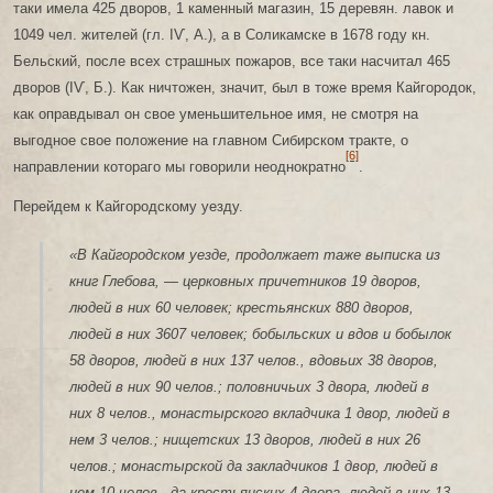
таки имела 425 дворов, 1 каменный магазин, 15 деревян. лавок и
1049 чел. жителей (гл. ІѴ, А.), а в Соликамске в 1678 году кн.
Бельский, после всех страшных пожаров, все таки насчитал 465
дворов (ІѴ, Б.). Как ничтожен, значит, был в тоже время Кайгородок,
как оправдывал он свое уменьшительное имя, не смотря на
выгодное свое положение на главном Сибирском тракте, о
[6]
направлении котораго мы говорили неоднократно
.
Перейдем к Кайгородскому уезду.
«В Кайгородском уезде, продолжает таже выписка из
книг Глебова, — церковных причетников 19 дворов,
людей в них 60 человек; крестьянских 880 дворов,
людей в них 3607 человек; бобыльских и вдов и бобылок
58 дворов, людей в них 137 челов., вдовьих 38 дворов,
людей в них 90 челов.; половничьих 3 двора, людей в
них 8 челов., монастырского вкладчика 1 двор, людей в
нем 3 челов.; нищетских 13 дворов, людей в них 26
челов.; монастырской да закладчиков 1 двор, людей в
нем 10 челов., да крестьянских 4 двора, людей в них 13