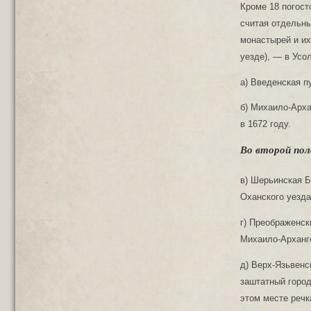
Кроме 18 погост
считая отдельн
монастырей и и
уезде), — в Усо
а) Введенская пу
б) Михаило-Арха
в 1672 году.
Во второй пол
в) Шерьинская Б
Оханского уезда
г) Преображенск
Михаило-Арханг
д) Верх-Язьвенс
заштатный город
этом месте речк