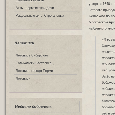
Соликамские акты
уезда, с 1640 г
Акты Шермяитской дачи
котораго привед
Раздельные акты Строгановых
Бельского по Ус
Московском Арх
найденного мною
«И всего
Летописи
Околого
погосте
Летопись Сибирская
просвирн
Соликамский летописец
них подв
чел. (с
Летопись города Перми
да 16 из
Летописи
бобыльс
недоросл
половни
Камской
Недавно добавлены
бобыльс
изб и и