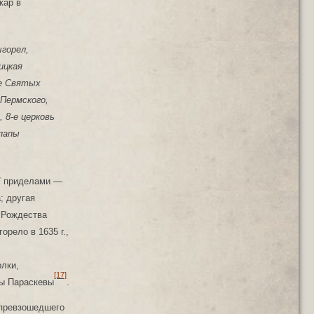
жар в
ыгорел,
ицкая
-е Святых
 Пермского,
 8-е церковь
 папы
 7 приделами —
; другая
 Рождества
горело в 1635 г.,
олки,
[17]
цы Параскевы
.
 превзошедшего