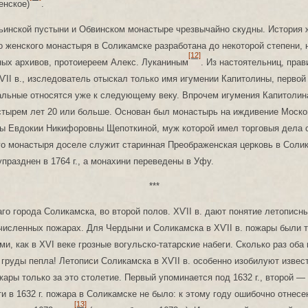
енское)
.
ьинской пустыни и Обвинском монастыре чрезвычайно скудны. История 
 женского монастыря в Соликамске разработана до некоторой степени, 
[12]
ных архивов, протоиереем Алекс. Луканиным
. Из настоятельниц, пра
ІІ в., изследователь отыскал только имя игумении Капитолины, первой
альные относятся уже к следующему веку. Впрочем игумения Капитолин
стырем лет 20 или больше. Основан был монастырь на иждивение Моско
вы Евдокии Никифоровны Щепоткиной, муж которой имел торговыя дела 
го монастыря доселе служит старинная Преображенская церковь в Соли
празднен в 1764 г., а монахини переведены в Уфу.
***
го города Соликамска, во второй полов. ХѴІІ в. дают понятие летописны
численных пожарах. Для Чердыни и Соликамска в ХѴІІ в. пожары были 
и, как в XVI веке грозные вогульско-татарские набеги. Сколько раз оба
груды пепла! Летописи Соликамска в ХѴІІ в. особенно изобилуют извес
ары только за это столетие. Первый упоминается под 1632 г., второй — п
и в 1632 г. пожара в Соликамске не было: к этому году ошибочно отнесе
[13]