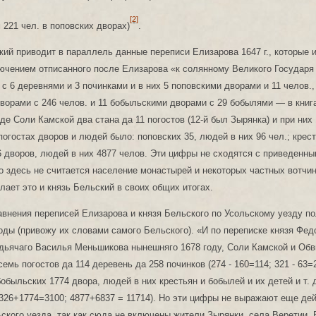
[2]
 221 чел. в поповских дворах)
.
кий приводит в параллель данные переписи Елизарова 1647 г., которые и
лючением отписанного после Елизарова «к солянному Великого Государ
 с 6 деревнями и 3 починками и в них 5 поповскими дворами и 11 челов.,
ворами с 246 челов. и 11 бобыльскими дворами с 29 бобылями — в книг
зде Соли Камской два стана да 11 погостов (12-й был Зырянка) и при них
 погостах дворов и людей было: поповских 35, людей в них 96 чел.; крес
 дворов, людей в них 4877 челов. Эти цифры не сходятся с приведенны
то здесь не считается население монастырей и некоторых частных вотчи
елает это и князь Бельский в своих общих итогах.
авнения переписей Елизарова и князя Бельского по Усольскому уезду п
ы (привожу их словами самого Бельского). «И по переписке князя Фе
дьячаго Василья Меньшикова нынешняго 1678 году, Соли Камской и Обв
емь погостов да 114 деревень да 258 починков (274 - 160=114; 321 - 63=2
бобыльских 1774 двора, людей в них крестьян и бобылей и их детей и т. 
26+1774=3100; 4877+6837 = 11714). Но эти цифры не выражают еще де
ского уезда, так как сюда не включены жители Зырянки, села Веретии, 