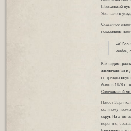
Шерьинской пуст
Усольского уезд
Сказанное вполн
показанием полн
«К Соли
людей, 
Как видим, разн
заключаются и д
г.г. трижды опу
было в 1678 г. 
Соликамской лет
Погост Зырянка 
соляному промыс
округ. На этом 
вероятно, соста
Елизарова в кон