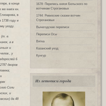
ляре, в конце
1678: Перепись князя Бельского по
вотчинам Строгановых
 же книги кн.
Елизарова, в
1744: Ревизские сказки вотчин
Строгановых
в 1738 году и
ому уезду.
Вычегодские переписи
Переписи Осы
 (т. е.
Вятка
инок, а в
ичьих и
Казанский уезд
челов., у
Кунгур
недорослей 6
 2787 дворов
ловека;
их
Из летописи города
орех
всего Соли
нских, и
овских) да 48