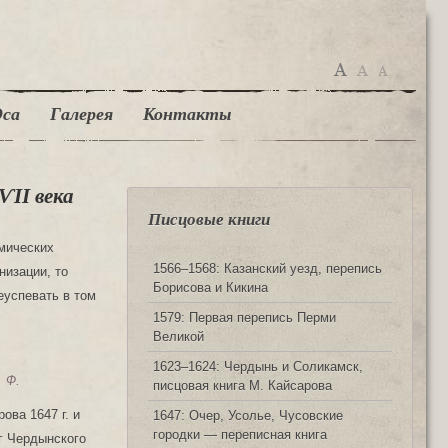
са
Галерея
Контакты
ѴІІ века
Писцовые книги
мических
1566‒1568: Казанский уезд, перепись
низации, то
Борисова и Кикина
еуспевать в том
1579: Первая перепись Перми
Великой
1623‒1624: Чердынь и Соликамск,
 Ф.
писцовая книга М. Кайсарова
ова 1647 г. и
1647: Очер, Усолье, Чусовские
городки — переписная книга
уг Чердынского