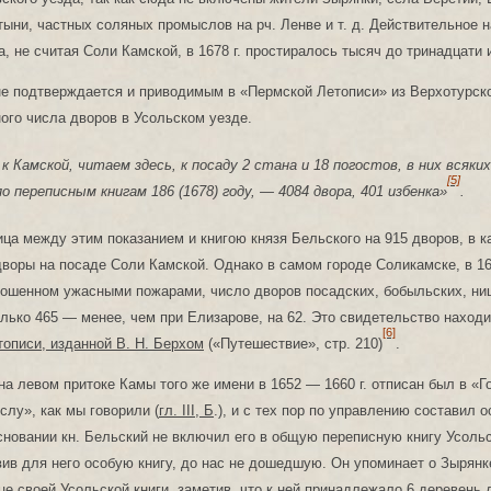
ыни, частных соляных промыслов на рч. Ленве и т. д. Действительное 
а, не считая Соли Камской, в 1678 г. простиралось тысяч до тринадцати
е подтверждается и приводимым в «Пермской Летописи» из Верхотурск
ого числа дворов в Усольском уезде.
 к Камской, читаем здесь, к посаду 2 стана и 18 погостов, в них всяки
[5]
по переписным книгам 186 (1678) году, — 4084 двора, 401 избенка»
.
ица между этим показанием и книгою князя Бельского на 915 дворов, в 
воры на посаде Соли Камской. Однако в самом городе Соликамске, в 16
стошенном ужасными пожарами, число дворов посадских, бобыльских, ни
только 465 — менее, чем при Елизарове, на 62. Это свидетельство наход
[6]
описи, изданной В. Н. Берхом
(«Путешествие», стр. 210)
.
на левом притоке Камы того же имени в 1652 — 1660 г. отписан был в «
лу», как мы говорили (
гл. III, Б
.), и с тех пор по управлению составил 
основании кн. Бельский не включил его в общую переписную книгу Усольс
вив для него особую книгу, до нас не дошедшую. Он упоминает о Зырянке
це своей Усольской книги, заметив, что к ней принадлежало 6 деревень д