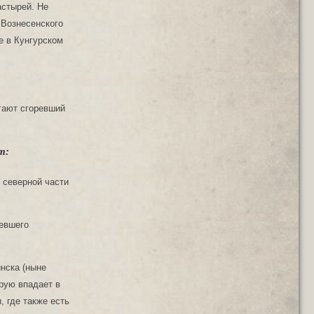
астырей. Не
 Вознесенского
е в Кунгурском
агают сгоревший
т:
в северной части
ревшего
инска (ныне
рую впадает в
 где также есть