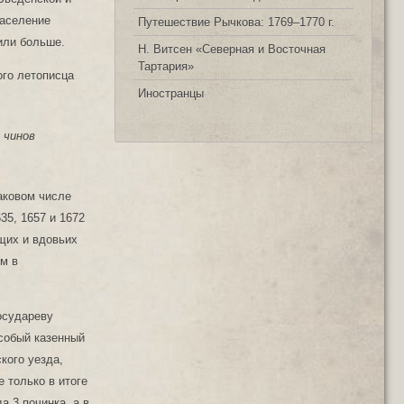
население
Путешествие Рычкова: 1769‒1770 г.
 или больше.
Н. Витсен «Северная и Восточная
Тартария»
ого летописца
Иностранцы
х чинов
каковом числе
35, 1657 и 1672
щих и вдовьих
им в
Государеву
особый казенный
кого уезда,
 только в итоге
а 3 починка, а в