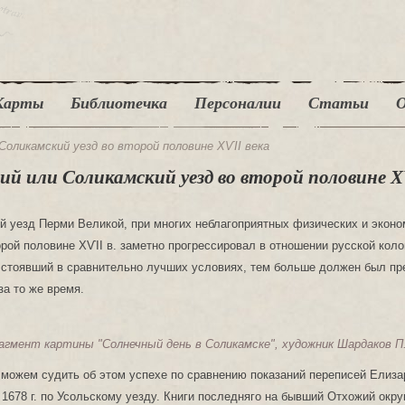
Карты
Библиотечка
Персоналии
Статьи
О
Соликамский уезд во второй половине ХѴІІ века
ий или Соликамский уезд во второй половине Х
 уезд Перми Великой, при многих неблагоприятных физических и эконо
орой половине ХѴІІ в. заметно прогрессировал в отношении русской коло
 стоявший в сравнительно лучших условиях, тем больше должен был пр
за то же время.
агмент картины "Солнечный день в Соликамске", художник Шардаков П.
можем судить об этом успехе по сравнению показаний переписей Елизар
 1678 г. по Усольскому уезду. Книги последняго на бывший Отхожий окр