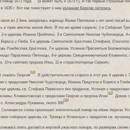
 пожар 1672 года
(а может быть и 1673 г.). И так первый страшный по
в 1635 г. Вот как повествует о нем
изданная Берхом летопись
:
. июня во 2 день загорелась варница Якима Патокина и от оной посад в
ь в трех местах малое дело. В то же время сгорели: 1-е Соборная Тро
, 2-е церковь Иоанна Предтечи, 3-е Святителя Николая Чудотворца, 4
 Бориса и Глеба, 5-е церковь Святителя Христова Стефана, Епископа
ковь Рождества Христова, 7-е церковь Успения Пресвятыя Богоматери,
еницы Параскевии Пятницы, 9-е церковь Священномученика Климента,
о, 10-е святаго пророка Илии, 11-е страстотерпца Сергия»,
[14]
т сказать Георгия
. В действительности сгорело в этот раз 4 церкви с
ая с приделами Николая Чудотворца, Иоанна Предтечи и Бориса и Глеба
лая церковь св. Стефана Пермского без приделов; Успения с приделами
[15]
раскевы; Климентовская с приделами Георгия и пророка Илии
. Домов с
[16]
о. Александра Луканина, около 300
.
 в Соликамске снова произошел значительный пожар на обоих берегах Ус
тнюю соборную церковь св. Троицы и Успенскую с приделом св. мучени
Соликамск опять делается жертвой ужасного пожара, по размерам своим