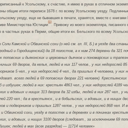
. приписанный к Усольскому, к счастию, я имею в руках в отличном экземп
ены общие итоги переписи 1678 г. по всему Усольскому уезду. Подлинные
ольскому уезду, еще не бывавшия в печати, хранятся, вместе с книгами 
[1]
иве Министерства Юстиции
. Привожу из моего экземпляра, писанного 
 в частных руках в Перми, общие итоги кн. Бельского по всему Усольск
 Соли Камской и Обвинской сохи (о ней см. гл. III, Б.) в уезде два станы
родный и Городищенский) да 18 погостов, а к ним 274 деревни да 321 поч
х поповских и дьяконских и церковных дьячков и пономарских и трапезн
ичьих 69 дворов, да келья, людей в них 117 челов., у них недорослей 85 
орников 5 чел., у них недорослей 4 чел., да пришлых 4 человека, у них 
ледоват. всего людей в 69 поповских дворах 221 человек). Крестьянских
б и избушек; людей в них: крестьян 4863 чел., у них недорослей 4189 че
ких и вдовьих и нищих 313 дворов да 32 избы, людей в них 287 чел., у н
ей 220 чел.; да в крестьянск., и в бобыльских, и вдовьих, и в нищих дв
ков и подворников и пришлых 1287 челов., у них недорослей 868 чел. И 
 и Обвинской сохи, уезду в погостех и в деревнях и в починках крестья
ких, и вдовьих, и нищих 3100 дворов (следоват., за исключением 69 поп
збушек; людей в мах (всех разрядов) — 11714 человек»