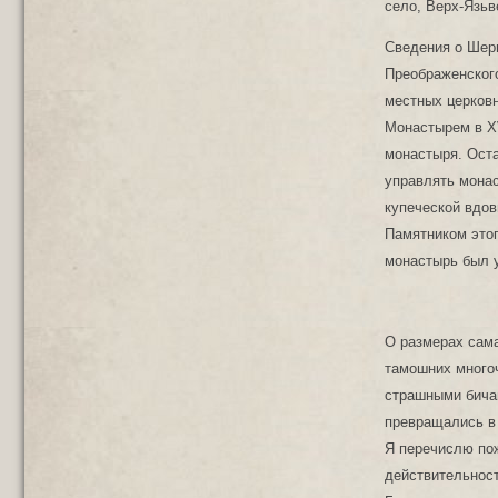
село, Верх-Язьв
Сведения о Шер
Преображенского
местных церков
Монастырем в ХѴ
монастыря. Ост
управлять мона
купеческой вдо
Памятником это
монастырь был у
О размерах сама
тамошних много
страшными бичам
превращались в 
Я перечислю пож
действительност