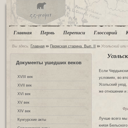
Главная
Пермь
Переписи
Глоссарий
Вы здесь:
Главная
Пермская старина. Вып. II
Усольский или 
Усольск
Документы ушедших веков
Если Чердынский
XVIII век
условиях, во вт
Усольский уезд,
XVII век
же отношении и 
XVI век
XV век
Фр
XIV век
Лучше всего мы 
Кунгурские акты
князя Бельского