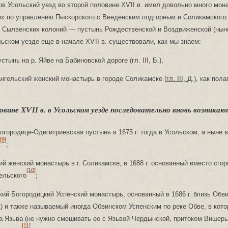
ов Усольский уезд во второй половине ХѴІІ в. имел довольно много мон
ых по управлению Пыскорского с Введенским подгорным и Соликамского
х Сылвенских колоний — пустынь Рождественской и Воздвиженской (нын
льском уезде еще в начале ХѴІІ в. существовали, как мы знаем:
стынь на р. Яйве на Бабиновской дороге (гл. III, Б.),
нгельский женский монастырь в городе Соликамске (
гл. III, Д
.), как пол
овине ХѴІІ в. в Усольском уезде последовательно вновь возникаю
огородице-Одигитриевская пустынь в 1675 г. тогда в Усольском, а ныне 
[9]
;
ий женский монастырь в г. Соликамске, в 1688 г. основанный вместо сго
[10]
ельского
;
кий Богородицкий Успенский монастырь, основанный в 1686 г. близь Обв
) и также называемый иногда Обвинском Успенским по реке Обве, в кото
а Язьва (не нужно смешивать ее с Язьвой Чердынской, притоком Вишеры,
[11]