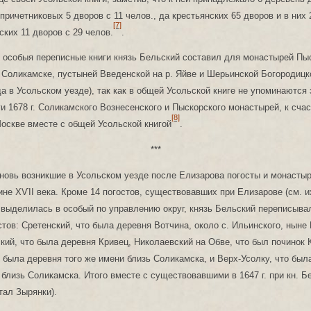
причетниковых 5 дворов с 11 челов., да крестьянских 65 дворов и в них 
[7]
ских 11 дворов с 29 челов.
.
особыя переписные книги князь Бельский составил для монастырей Пыс
 Соликамске, пустыней Введенской на р. Яйве и Шерьинской Богородицк
да в Усольском уезде), так как в общей Усольской книге не упоминаются
и 1678 г. Соликамского Вознесенского и Пыскорского монастырей, к сча
[8]
оскве вместе с общей Усольской книгой
.
***
новь возникшие в Усольском уезде после Елизарова погосты и монасты
не ХѴІІ века. Кроме 14 погостов, существовавших при Елизарове (см. их в
 выделилась в особый по управлению округ, князь Бельский переписыв
стов: Сретенский, что была деревня Вотчина, около с. Ильинского, ныне
ский, что была деревня Кривец, Николаевский на Обве, что был починок 
 была деревня того же имени близь Соликамска, и Верх-Усолку, что был
близь Соликамска. Итого вместе с существовавшими в 1647 г. при кн. Б
тал Зырянки).