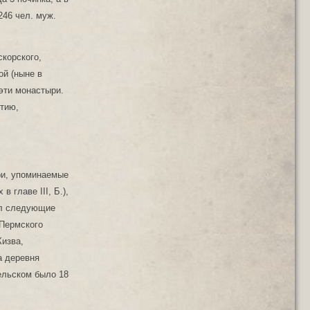
246 чел. муж.
корского,
ой (ныне в
 эти монастыри.
стию,
ри, упоминаемые
 главе III, Б.),
ал следующие
 Пермского
Кизва,
а деревня
ельском было 18