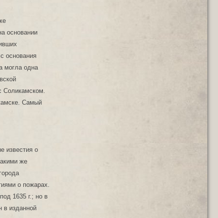
же
на основании
вивших
 с основания
а могла одна
вской
с Соликамском.
камске. Самый
е известия о
такими же
 города
тиями о пожарах.
од 1635 г.; но в
н в изданной