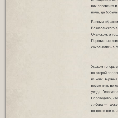
них поповских и 
пола, да бобыль
Равным образом 
Вознесенского в
Оханском, а тог
Переписные книг
сохранились в М
Укажем теперь в
во второй полови
из коих Зырянка
новые пять пого
уезда, Георгиев
Половодово, что
Лябова — также 
погостов (не счи