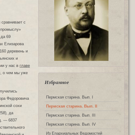
 сравнивает с
я промыслу»
 да 69
ах Елизарова
 160 деревень и
тьянских и
ми у нас в
главе
н, о чем мы уже
Избранное
олучились
Пермская старина. Вып. I
дора Федоровича
инской сохи
Пермская старина. Вып. II
58), да
Пермская старина. Вып. III
д. — 6837
Пермская старина. Вып. IV
йствительного
Из Епархиальных Ведомостей
Введенской и