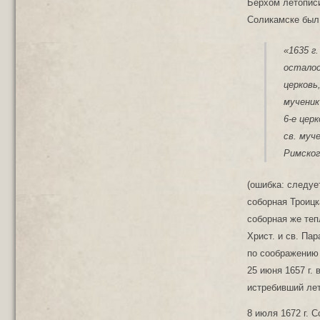
Берхом летописи
Соликамске был 
«1635 г
осталос
церковь
мученик
6-е цер
св. муч
Римског
(ошибка: следуе
соборная Троицк
соборная же теп
Христ. и св. Па
по соображению 
25 июня 1657 г.
истребивший ле
8 июля 1672 г. 