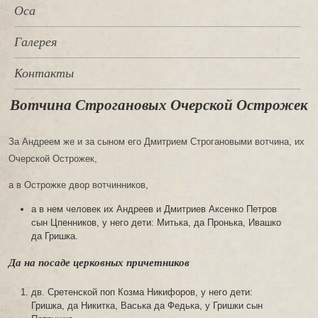
Оса
Галерея
Контакты
Вотчина Строгановых Очерской Острожек
За Андреем же и за сыном его Дмитрием Строгановыми вотчина, их
Очерской Острожек,
а в Острожке двор вотчинников,
а в нем человек их Андреев и Дмитриев Аксенко Петров
сын Цпенников, у него дети: Митька, да Пронька, Ивашко
да Гришка.
Да на посаде церковных причетников
дв. Сретенской поп Козма Никифоров, у него дети:
Гришка, да Никитка, Васька да Федька, у Гришки сын