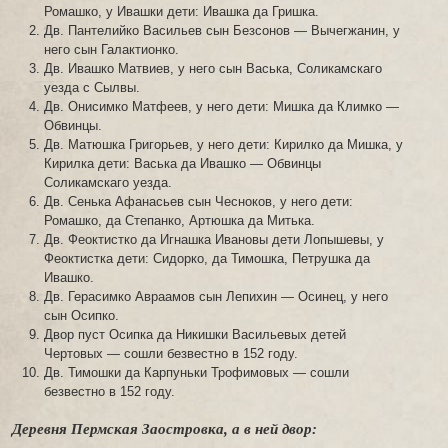
Ромашко, у Ивашки дети: Ивашка да Гришка.
Дв. Пантелийко Васильев сын Безсонов — Вычегжанин, у
него сын Галактионко.
Дв. Ивашко Матвиев, у него сын Васька, Соликамскаго
уезда с Сылвы.
Дв. Онисимко Матфеев, у него дети: Мишка да Климко —
Обвинцы.
Дв. Матюшка Григорьев, у него дети: Кирилко да Мишка, у
Кирилка дети: Васька да Ивашко — Обвинцы
Соликамскаго уезда.
Дв. Сенька Афанасьев сын Чесноков, у него дети:
Ромашко, да Степанко, Артюшка да Митька.
Дв. Феоктистко да Игнашка Ивановы дети Лопышевы, у
Феоктистка дети: Сидорко, да Тимошка, Петрушка да
Ивашко.
Дв. Герасимко Авраамов сын Лепихин — Осинец, у него
сын Осипко.
Двор пуст Осипка да Никишки Васильевых детей
Чертовых — сошли безвестно в 152 году.
Дв. Тимошки да Карпуньки Трофимовых — сошли
безвестно в 152 году.
Деревня Пермская Заостровка, а в ней двор: