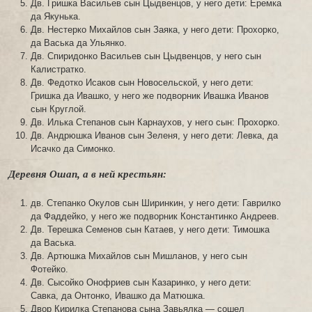
Дв. Гришка Васильев сын Цыдвенцов, у него дети: Еремка
да Якунька.
Дв. Нестерко Михайлов сын Заяка, у него дети: Прохорко,
да Васька да Ульянко.
Дв. Спиридонко Васильев сын Цыдвенцов, у него сын
Калистратко.
Дв. Федотко Исаков сын Новосельской, у него дети:
Гришка да Ивашко, у него же подворник Ивашка Иванов
сын Круглой.
Дв. Илька Степанов сын Карнаухов, у него сын: Прохорко.
Дв. Андрюшка Иванов сын Зеленя, у него дети: Левка, да
Исачко да Симонко.
Деревня Ошап, а в ней крестьян:
дв. Степанко Окулов сын Ширинкин, у него дети: Гаврилко
да Фаддейко, у него же подворник Константинко Андреев.
Дв. Терешка Семенов сын Катаев, у него дети: Тимошка
да Васька.
Дв. Артюшка Михайлов сын Мишланов, у него сын
Фотейко.
Дв. Сысойко Онофриев сын Казаринко, у него дети:
Савка, да Онтонко, Ивашко да Матюшка.
Двор Кирилка Степанова сына Завьялка — сошел