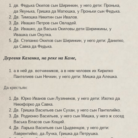
дв. Федька Окилов сын Ширинкин, у него дети: Пронька,
да Якунька, Гришка да Матюшка, у Проньки сын Федька.
Дв. Тимошка Никитин сын Ивалов.
Дв. Ивашко Петров сын Овладей.
Дв. Ивашко, да Васька Окиловы дети Ширинкины, у
Ивашка сын Окулка.
Дв. Степанко Окилов сын Ширинкин, у него дети: Данилко,
да Савка да Федька.
Деревня Казанка, на реке на Каме,
а в ней дв. вотчинников, а в нем человек их Кирилко
Пантелиев сын Нечкин, у него дети: Мишка да Алешка.
Да крестьян:
Дв. Юрко Иванов сын Лузянинов, у него дети: Изотко да
Никифорко да Савка.
Дв. Гришка Васильев сын Сухан, у него сын Пантелийко.
Дв. Родионко Васильев, у него сын Мишка, у него ж сосед
Васька Власов сын Кощий.
Дв. Ларька Васильев сын Цыдвенцов, у него дети:
Лаврентийко, да Лучка, Гришка да Петрушка.