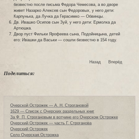
безвестно после письма Федора Чемесова, а во дворе
живет Назарко Алексев сын Федоровых, у него дети:
Карпунька, да Лучка да Герасимко — Обвинцы.
Дв. Ивашко Осипов сын Зуй, у него дети: Ермолка да
Артюшка.
Двор пуст Фильки Ярофеева сына, Подойницына, детей
его: Ивашки да Васьки — сошли безвестно в 154 году.
Назад
Вперёд
Поделиться:
Очерской Острожек — А. Н. Строгановой
1629 — Список с Очерских раздельных книг
За Ф. П. Строгановым в вотчине его Очерском Острожке
Очерский Острожек — часть Г. Строганова
Очерский Острожек
Село Очерская Острожка