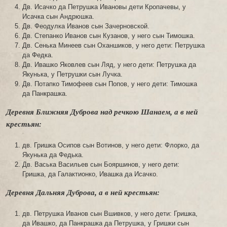
Дв. Исачко да Петрушка Ивановы дети Кропачевы, у
Исачка сын Андрюшка.
Дв. Феодулка Иванов сын Зачерновской.
Дв. Степанко Иванов сын Кузанов, у него сын Тимошка.
Дв. Сенька Минеев сын Оханшиков, у него дети: Петрушка
да Федка.
Дв. Ивашко Яковлев сын Ляд, у него дети: Петрушка да
Якунька, у Петрушки сын Лучка.
Дв. Потапко Тимофеев сын Попов, у него дети: Тимошка
да Панкрашка.
Деревня Ближняя Дуброва над речкою Шанаем, а в ней
крестьян:
дв. Гришка Осипов сын Вотинов, у него дети: Флорко, да
Якунька да Федька.
Дв. Васька Васильев сын Бояршинов, у него дети:
Гришка, да Галактионко, Ивашка да Исачко.
Деревня Дальняя Дуброва, а в ней крестьян:
дв. Петрушка Иванов сын Вшивков, у него дети: Гришка,
да Ивашко, да Панкрашка да Петрушка, у Гришки сын