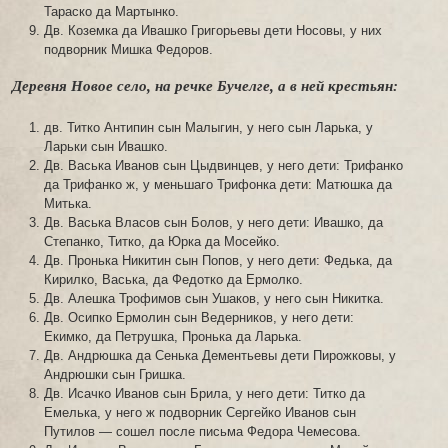
Тараско да Мартынко.
Дв. Коземка да Ивашко Григорьевы дети Носовы, у них
подворник Мишка Федоров.
Деревня Новое село, на речке Бучелге, а в ней крестьян:
дв. Титко Антипин сын Малыгин, у него сын Ларька, у
Ларьки сын Ивашко.
Дв. Васька Иванов сын Цыдвинцев, у него дети: Трифанко
да Трифанко ж, у меньшаго Трифонка дети: Матюшка да
Митька.
Дв. Васька Власов сын Болов, у него дети: Ивашко, да
Степанко, Титко, да Юрка да Мосейко.
Дв. Пронька Никитин сын Попов, у него дети: Федька, да
Кирилко, Васька, да Федотко да Ермолко.
Дв. Алешка Трофимов сын Ушаков, у него сын Никитка.
Дв. Осипко Ермолин сын Ведерников, у него дети:
Екимко, да Петрушка, Пронька да Ларька.
Дв. Андрюшка да Сенька Дементьевы дети Пирожковы, у
Андрюшки сын Гришка.
Дв. Исачко Иванов сын Брила, у него дети: Титко да
Емелька, у него ж подворник Сергейко Иванов сын
Путилов — сошел после письма Федора Чемесова.