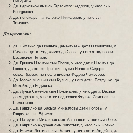
Петрушка.
Дв. церковной дьячок Герасимко Федоров, у него сын
Кондрашка.
Дв. пономарь Пантелейко Никифоров, у него сын
Тимошка.
Да крестьян:
дв. Симанко да Пронька Дементьевы дети Пирошковы, у
Симанка дети: Евдокимко да Савка, у него ж подворник
Евсенейко Петров.
Дв. Гришка Никитин сын Попов, у него дети: Никитка да
Гришка, да его же Гришкин шурин Ивашко Сидоров —
сошел безвестно после письма Федора Чемесова.
Дв. Марко Ананьин сын Кузнец, у него дети: Петрушка, да
Мокейко да Родионко.
Дв. Лучка Семенов сын Пономарев, у него дети: Васька
да Андрюшка, у него же подворник Федька Семенов сын
Шелопынин.
Дв. Гаврилко да Васька Михайловы дети Поповы, у
Гаврилка сын Ефимко.
Дв. Петрушка Михайлов сын Машланов, у него сын Левка.
Дв. Гаврилко Андреев сын Лапотник, у него сын Фотйко.
Дв. Екимко Логгинов сын Бажин, у него дети: Авдейко, да