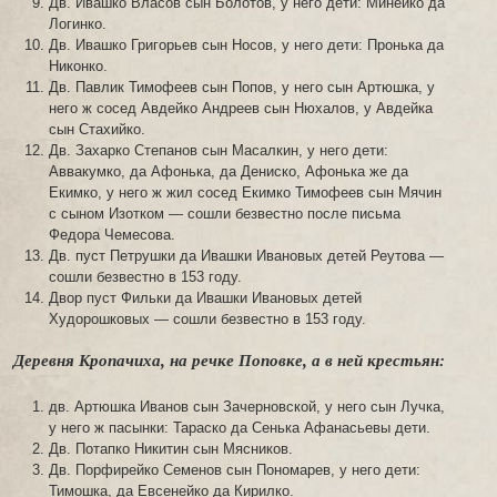
Дв. Ивашко Власов сын Болотов, у него дети: Минейко да
Логинко.
Дв. Ивашко Григорьев сын Носов, у него дети: Пронька да
Никонко.
Дв. Павлик Тимофеев сын Попов, у него сын Артюшка, у
него ж сосед Авдейко Андреев сын Нюхалов, у Авдейка
сын Стахийко.
Дв. Захарко Степанов сын Масалкин, у него дети:
Аввакумко, да Афонька, да Дениско, Афонька же да
Екимко, у него ж жил сосед Екимко Тимофеев сын Мячин
с сыном Изотком — сошли безвестно после письма
Федора Чемесова.
Дв. пуст Петрушки да Ивашки Ивановых детей Реутова —
сошли безвестно в 153 году.
Двор пуст Фильки да Ивашки Ивановых детей
Худорошковых — сошли безвестно в 153 году.
Деревня Кропачиха, на речке Поповке, а в ней крестьян:
дв. Артюшка Иванов сын Зачерновской, у него сын Лучка,
у него ж пасынки: Тараско да Сенька Афанасьевы дети.
Дв. Потапко Никитин сын Мясников.
Дв. Порфирейко Семенов сын Пономарев, у него дети:
Тимошка, да Евсенейко да Кирилко.