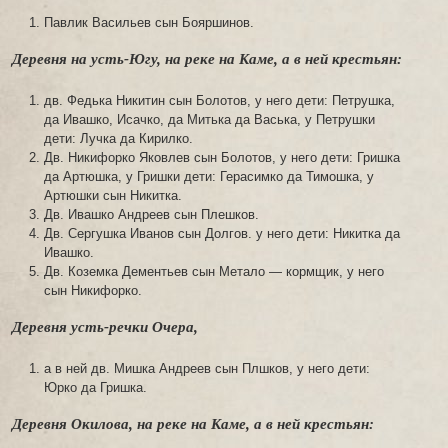
Павлик Васильев сын Бояршинов.
Деревня на усть-Югу, на реке на Каме, а в ней крестьян:
дв. Федька Никитин сын Болотов, у него дети: Петрушка,
да Ивашко, Исачко, да Митька да Васька, у Петрушки
дети: Лучка да Кирилко.
Дв. Никифорко Яковлев сын Болотов, у него дети: Гришка
да Артюшка, у Гришки дети: Герасимко да Тимошка, у
Артюшки сын Никитка.
Дв. Ивашко Андреев сын Плешков.
Дв. Сергушка Иванов сын Долгов. у него дети: Никитка да
Ивашко.
Дв. Коземка Дементьев сын Метало — кормщик, у него
сын Никифорко.
Деревня усть-речки Очера,
а в ней дв. Мишка Андреев сын Плшков, у него дети:
Юрко да Гришка.
Деревня Окилова, на реке на Каме, а в ней крестьян: