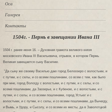
Оса
Галерея
Контакты
1504г. - Пермь в завещании Ивана III
1504 г. ранее июня 16. – Духовная грамота великого князя
московского Ивана III Васильевича, отрывок, в котором Пермь
Великая завещается сыну Василию.
"Да сыну же своему Василью даю город Белоозеро с волостьми, и
с путми, и с селы, и со всеми пошлинами, со всем с тем, как было
при мне, город Вологду с волостьми, и с путми, и с селы, и со
всеми пошлинами, да Заозерье, и с Кубеною, и с волостьми, и с
путми, и с селы, и со всеми пошлинами, город Устьюг и с
волостьми, и с путми, и с селы, и со всеми пошлинами, да Вычегду,
и Вымь, и Удору, и Сысолу, и со всеми их месты, да в Заволотцкой