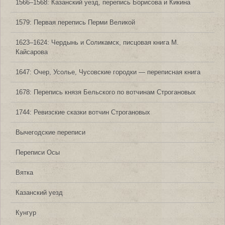
1566‒1568: Казанский уезд, перепись Борисова и Кикина
1579: Первая перепись Перми Великой
1623‒1624: Чердынь и Соликамск, писцовая книга М.
Кайсарова
1647: Очер, Усолье, Чусовские городки — переписная книга
1678: Перепись князя Бельского по вотчинам Строгановых
1744: Ревизские сказки вотчин Строгановых
Вычегодские переписи
Переписи Осы
Вятка
Казанский уезд
Кунгур