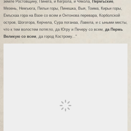
земле Ростовщину, Пинега, и Кегрола, и Чякола,
Пермъские
,
Мезень, Немъюга, Пильи горы, Пинешка, Выя, Тоима, Кирьи горы,
Емъскаа гора на Вазе со всем и Онтонова перевара, Корболской
остров, Шогогора, Керчела, Сура поганаа, Лавела, и с ыными месты,
что к тем волостем потяглo, да Югру и Печеру со всем,
да Пермь
Великую со всем
, да город Кострому..."