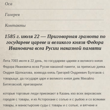
Оса
Галерея
Контакты
1585 г. июля 22 — Приговорная грамота по
государеве цареве и великого князя Федора
Ивановича всеа Русии наказной памяти
Лета 7093 июля в 22 день, по государеве цареве и великого князя
Федора Ивановича всеа Русии наказной памяти, за приписью дияка
Ондрея Щолкалова, воевода князь Григорей Ондреевич Булгаков с
товарыщи, да государя царя и великого князя дияк Михайло
Битяговской, приговорили:
которые торговые люди приезжают в Казань изо всех верховских
городов с товары, и из Асторохани с солью и с рыбою и со всякими
товары, и манастырские суды с товары и с солью, и вятчене и