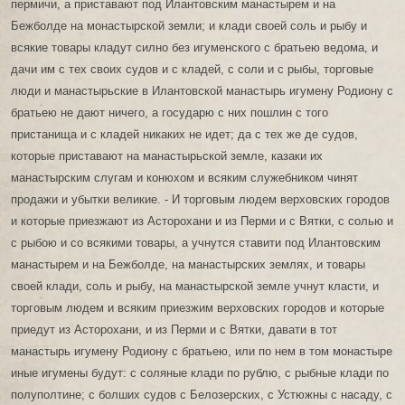
пермичи, а приставают под Илантовским манастырем и на
Бежболде на монастырской земли; и клади своей соль и рыбу и
всякие товары кладут силно без игуменского с братьею ведома, и
дачи им с тех своих судов и с кладей, с соли и с рыбы, торговые
люди и манастырьские в Илантовской манастырь игумену Родиону с
братьею не дают ничего, а государю с них пошлин с того
пристанища и с кладей никаких не идет; да с тех же де судов,
которые приставают на манастырьской земле, казаки их
манастырским слугам и конюхом и всяким служебником чинят
продажи и убытки великие. - И торговым людем верховских городов
и которые приезжают из Асторохани и из Перми и с Вятки, с солью и
с рыбою и со всякими товары, а учнутся ставити под Илантовским
манастырем и на Бежболде, на манастырских землях, и товары
своей клади, соль и рыбу, на манастырской земле учнут класти, и
торговым людем и всяким приезжим верховских городов и которые
приедут из Асторохани, и из Перми и с Вятки, давати в тот
манастырь игумену Родиону с братьею, или по нем в том монастыре
иные игумены будут: с соляные клади по рублю, с рыбные клади по
полуполтине; с болших судов с Белозерских, с Устюжны с насаду, с