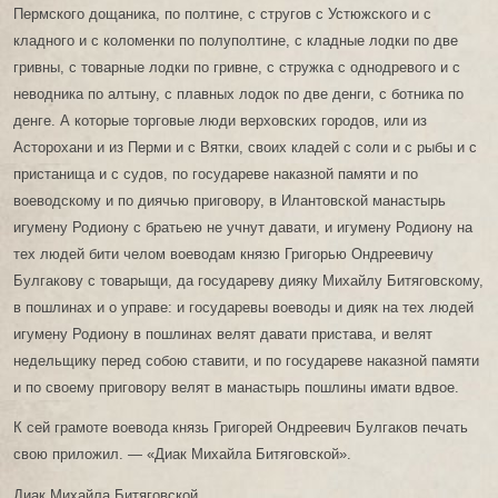
Пермского дощаника, по полтине, с стругов с Устюжского и с
кладного и с коломенки по полуполтине, с кладные лодки по две
гривны, с товарные лодки по гривне, с стружка с однодревого и с
неводника по алтыну, с плавных лодок по две денги, с ботника по
денге. А которые торговые люди верховских городов, или из
Асторохани и из Перми и с Вятки, своих кладей с соли и с рыбы и с
пристанища и с судов, по государеве наказной памяти и по
воеводскому и по диячью приговору, в Илантовской манастырь
игумену Родиону с братьею не учнут давати, и игумену Родиону на
тех людей бити челом воеводам князю Григорью Ондреевичу
Булгакову с товарыщи, да государеву дияку Михайлу Битяговскому,
в пошлинах и о управе: и государевы воеводы и дияк на тех людей
игумену Родиону в пошлинах велят давати пристава, и велят
недельщику перед собою ставити, и по государеве наказной памяти
и по своему приговору велят в манастырь пошлины имати вдвое.
К сей грамоте воевода князь Григорей Ондреевич Булгаков печать
свою приложил. — «Диак Михайла Битяговской».
Диак Михайла Битяговской