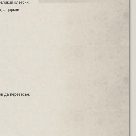
еликий клетски.
, а церкви
ов да перевесье.