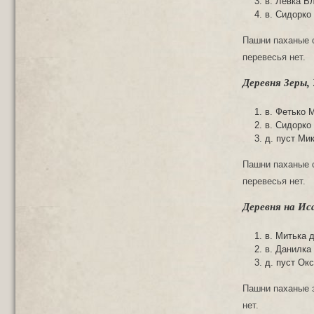
в. Левка В
в. Сидорко
Пашни паханые с
перевесья нет.
Деревня Зеры,
в. Фетько 
в. Сидорко
д. пуст Ми
Пашни паханые с
перевесья нет.
Деревня на Ис
в. Митька 
в. Данилка
д. пуст Ок
Пашни паханые з
нет.