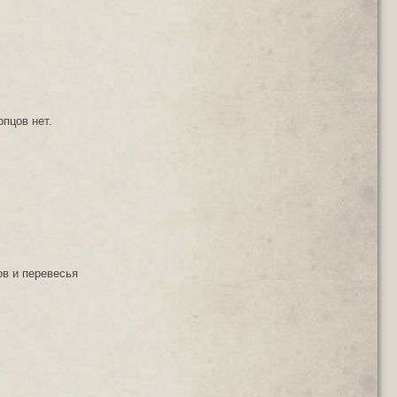
опцов нет.
ов и перевесья