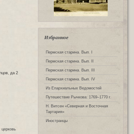
Избранное
Пермская старина. Вып. I
Пермская старина. Вып. II
Пермская старина. Вып. III
пцов, да 2
Пермская старина. Вып. IV
Из Епархиальных Ведомостей
Путешествие Рычкова: 1769‒1770 г.
Н. Витсен «Северная и Восточная
Тартария»
Иностранцы
ж церковь