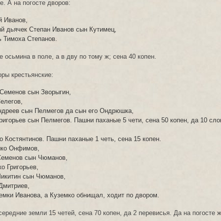
е. А на погосте дворов:
й Иванов,
ый дьячек Степан Иванов сын Кутимец,
ь Тимоха Степанов.
 осьмина в поле, а в дву по тому ж; сена 40 копен.
оры крестьянские:
 Семенов сын Зворыгин,
Селегов,
ндреев сын Пелмегов да сын его Ондрюшка,
Григорьев сын Пелмегов. Пашни паханые 5 чети, сена 50 копен, да 10 сло
о Костянтинов. Пашни паханые 1 четь, сена 15 копен.
шко Онфимов,
Семенов сын Чюманов,
о Григорьев,
Микитин сын Чюманов,
Дмитриев,
земки Иванова, а Куземко обнищал, ходит по двором.
ередние земли 15 четей, сена 70 копен, да 2 перевисья. Да на погосте 