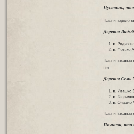
Пустошь, что 
Пашни перелогом
Деревня Вадыб
в. Родионк
в. Фетько 
Пашни паханые с
нет.
Деревня Семь
в. Ивашко 
в. Гаврилк
в. Онашко 
Пашни паханые с
Починок, что 