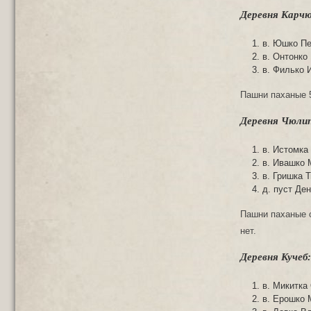
Деревня Карчю
в. Юшко П
в. Онтонко
в. Филько 
Пашни паханые 5 
Деревня Чюлип
в. Истомка
в. Ивашко 
в. Гришка 
д. пуст Де
Пашни паханые с
нет.
Деревня Кучеб:
в. Микитка
в. Ерошко 