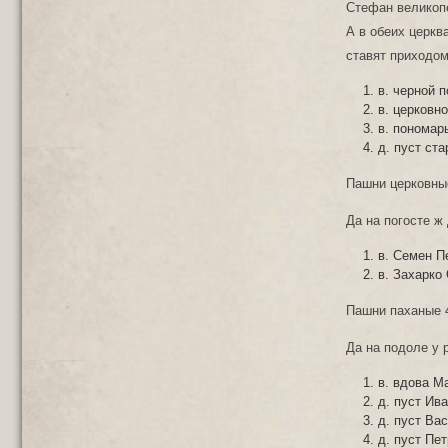
Стефан великопе
А в обеих церква
ставят приходом
в. черной 
в. церковн
в. пономар
д. пуст ст
Пашни церковные 
Да на погосте ж
в. Семен П
в. Захарко
Пашни паханые 4
Да на подоле у 
в. вдова М
д. пуст Ив
д. пуст Ва
д. пуст Пе