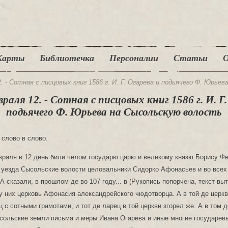
Карты
Библиотечка
Персоналии
Статьи
О
2. - Сотная с писцовых книг 1586 г. И. Г. Огарева и подьячего Ф. Юрье
враля 12. - Сотная с писцовых книг 1586 г. И. Г
подьячего Ф. Юрьева на Сысольскую волость
 слово в слово.
враля в 12 день били челом государю царю и великому князю Борису Ф
 уезда Сысольские волости целовальники Сидорко Афонасьев и во всех
А сказали, в прошлом де во 107 году... в (Рукопись попорчена, текст выт
у них церковь Афонасия александрейского чюдотворца. А в той де церк
ц с сотными грамотами, и тот де ларец в той церкви згорел же. А в том 
сольские земли письма и меры Ивана Огарева и иные многие государев