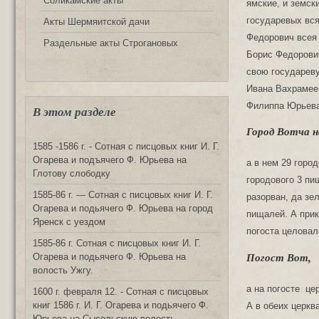
Соликамские акты
ямские, и земски
государевых вся
Акты Шермяитской дачи
Федорович всея 
Раздельные акты Строгановых
Борис Федорович
свою государеву
Ивана Вахрамеев
Филиппа Юрьева 
В этом разделе
Город Вотча н
1585 -1586 г. - Сотная с писцовых книг И. Г.
Огарева и подъячего Ф. Юрьева на
а в нем 29 горо
Глотову слободку
городового 3 пи
1585-86 г. — Сотная с писцовых книг И. Г.
разорван, да зе
Огарева и подьячего Ф. Юрьева на город
пищалей. А прик
Яренск с уездом
погоста целовал
1585-86 г. Сотная с писцовых книг И. Г.
Погост Вот,
Огарева и подьячего Ф. Юрьева на
волость Ужгу.
а на погосте це
1600 г. февраля 12. - Сотная с писцовых
книг 1586 г. И. Г. Огарева и подьячего Ф.
А в обеих церква
Юрьева на Сысольскую волость