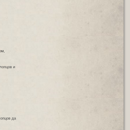
ом,
слопцов и
лопцов да