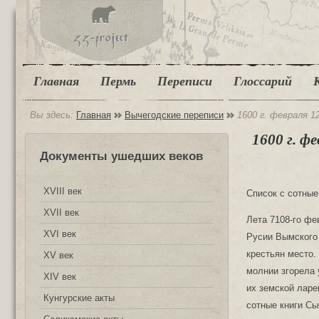
Главная
Пермь
Переписи
Глоссарий
Вы здесь:
Главная
Вычегодские переписи
1600 г. февраля 1
1600 г. фе
Документы ушедших веков
XVIII век
Список с сотные
XVII век
Лета 7108-го фе
XVI век
Русии Вымского
крестьян место. 
XV век
молнии згорела 
XIV век
их земской ларе
Кунгурские акты
сотные книги Сы