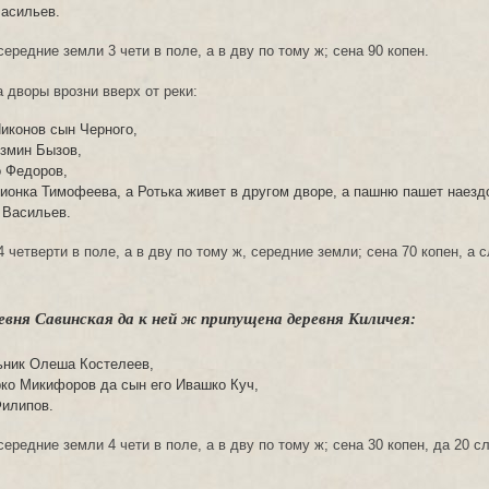
Васильев.
ередние земли 3 чети в поле, а в дву по тому ж; сена 90 копен.
а дворы врозни вверх от реки:
Никонов сын Черного,
озмин Бызов,
о Федоров,
дионка Тимофеева, а Ротька живет в другом дворе, а пашню пашет наезд
 Васильев.
 четверти в поле, а в дву по тому ж, середние земли; сена 70 копен, а 
ревня Савинская да к ней ж припущена деревня Киличея:
ьник Олеша Костелеев,
ко Микифоров да сын его Ивашко Куч,
Филипов.
ередние земли 4 чети в поле, а в дву по тому ж; сена 30 копен, да 20 с