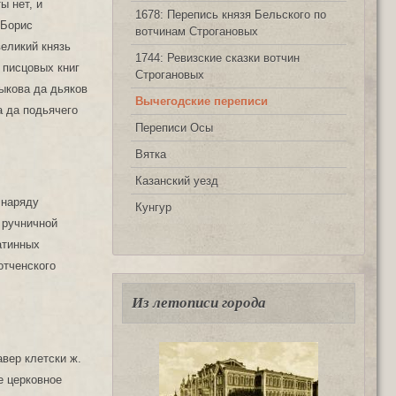
ы нет, и
1678: Перепись князя Бельского по
 Борис
вотчинам Строгановых
великий князь
1744: Ревизские сказки вотчин
 писцовых книг
Строгановых
ыкова да дьяков
Вычегодские переписи
 да подьячего
Переписи Осы
Вятка
Казанский уезд
 наряду
Кунгур
 ручничной
затинных
отченского
Из летописи города
авер клетски ж.
се церковное