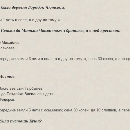
была деревня Городок Чютской.
 1 четь в поле, а в дву по тому ж.
 Сеньки да Митьки Чюмановых з братьею, а в ней крестьян:
о Михайлов,
Алексеев.
ередние земли 3 чети в поле, а в дву по тому ж; сена 30 копен, а слопц
 Мостов:
Васильев сын Тырбылев,
а да Поздейка Васильевы дети,
Федоров.
ередние земли 5 чети с осьминою; сена 30 копен, да 10 слопцов, а пере
была пустошь Куниб: