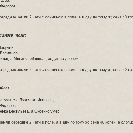
ласов,
 Федоров.
ередние земли 2 чети с осьминою в поле, а в дву по тому ж; сена 40 коп
 Уяндер тож:
Микулин,
 Васильев,
китки, а Микитка обнищал, ходит по двором.
ередние земли 2 чети с осьминою в поле, а в дву по тому ж; сена 40 коп
адех:
да брат его Лукоянко Ивановы,
 Федоров,
сенка Васильева, а Оксенко умер.
емли середние 2 чети в поле, а в дву по тому ж; сена 40 копен, а слопц