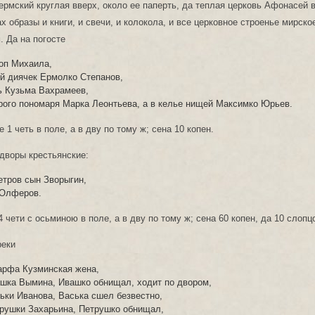
рмский круглая вверх, около ее паперть, да теплая церковь Афонасей в
х образы и книги, и свечи, и колокола, и все церковное строенье мирское
. Да на погосте
поп Михаила,
ой диячек Ермолко Степанов,
ь Кузьма Вахрамеев,
арого пономаря Марка Леонтьева, а в келье нищей Максимко Юрьев.
1 четь в поле, а в дву по тому ж; сена 10 копен.
 дворы крестьянские:
етров сын Зворыгин,
 Олферов.
 чети с осьминою в поле, а в дву по тому ж; сена 60 копен, да 10 слопц
реки
арфа Кузминская жена,
ашка Вымина, Ивашко обнищал, ходит по двором,
ськи Иванова, Васька сшел безвестно,
трушки Захарьина, Петрушко обнищал,