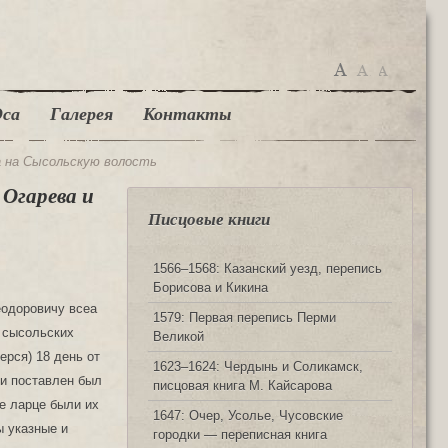
са
Галерея
Контакты
ва на Сысольскую волость
. Огарева и
Писцовые книги
1566‒1568: Казанский уезд, перепись
Борисова и Кикина
еодоровичу всеа
1579: Первая перепись Перми
 сысольских
Великой
ерся) 18 день от
1623‒1624: Чердынь и Соликамск,
ви поставлен был
писцовая книга М. Кайсарова
де ларце были их
1647: Очер, Усолье, Чусовские
ы указные и
городки — переписная книга