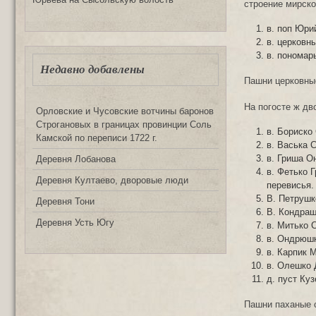
строение мирско
в. поп Юри
в. церковн
в. пономар
Недавно добавлены
Пашни церковные
На погосте ж дв
Орловские и Чусовские вотчины баронов
Строгановых в границах провинции Соль
в. Бориско
Камской по переписи 1722 г.
в. Васька 
в. Гриша О
Деревня Лобанова
в. Фетько 
Деревня Култаево, дворовые люди
перевисья.
В. Петрушк
Деревня Тони
В. Кондра
Деревня Усть Югу
в. Митько 
в. Ондрюшк
в. Карпик 
в. Олешко 
д. пуст Ку
Пашни паханые с