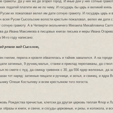
е грамоты. Да у них же де згорел город. И иные деи у них сотные грамот
ких податей платити им не по чему. И государь бы царь и великий князь
Русии их пожаловал велел им дати сотную грамоту. И государь царь и 
 всея Русии Сысольские волости крестьян пожаловал, велел им дати с
 сотную грамоту. А в Четверти окольничего Михаила Михайловича Салт
а да Ивана Максимова в писцовых книгах письма и меры Ивана Огарева
94-го году написано:
ад рекою над Сысолою,
ден гнилии, перила и кровля обвалялась и тайник завалился. А на городе
щали затинных, 9 ручниц малых, станки и приклад переламаны, да ствол
лья по смете с пуд, да свинцу гривенок с 30, да 556 ядер железных, да 
азан тот наряд: затинные пищали и ручници, и зелья, и свинец, и ядра В
ьнику Олеше Костылеву и всем крестьяном того погоста.
рковь Рождества пречистые, клетски да другая церковь теплая Флор и Л
х образы и книги, и свечи, и сосуды церковные, и ризы, и колокола, и в