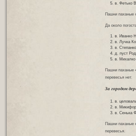
в. Фетько 
Пашни паханые с
Да около погост
в. Иванко 
в. Лучка К
в. Степанк
д. пуст Ро
в. Михалко
Пашни паханые 4
перевесья нет.
За городом де
в. целовал
в. Микифор
в. Сенька 
Пашни паханые с
перевесья.