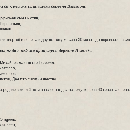
й да к ней же припущена деревня Вылгорт:
ерфильев сын Пыстин,
 Перфильев,
Иванов.
четвертей в поле, а в дву по тому ж, сена 30 копен; да перевесья, а сл
алры да к ней же припущена деревня Изжьды:
 Михайлов да сын его Ефремко,
Матфеев,
Тимофеев,
нисков, Дениско сшол безвестно.
ередние земли 3 чети в поле, а в дву по тому ж; сена 40 копен, а слопц
 Ондреев,
Матфеев,