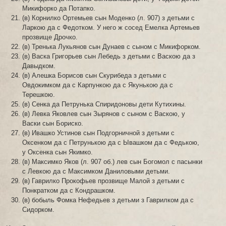
Микифорко да Потапко.
(в) Корнилко Ортемьев сын Моденко (л. 907) з детьми с
Ларкою да с Федотком. У него ж сосед Емелка Артемьев
прозвище Дрочко.
(в) Тренька Лукьянов сын Дунаев с сыном с Микифорком.
(в) Васка Григорьев сын Лебедь з детьми с Васкою да з
Давыдком.
(в) Алешка Борисов сын Скурибеда з детьми с
Овдокимком да с Карпункою да с Якунькою да с
Терешкою.
(в) Сенка да Петрунька Спиридоновы дети Кутихины.
(в) Левка Яковлев сын Зырянов с сыном с Васкою, у
Васки сын Бориско.
(в) Ивашко Устинов сын Подгорничной з детьми с
Оксенком да с Петрунькою да с Ывашком да с Федькою,
у Оксенка сын Якимко.
(в) Максимко Яков (л. 907 об.) лев сын Богомол с пасынки
с Левкою да с Максимком Даниловыми детьми.
(в) Гаврилко Прокофьев прозвище Малой з детьми с
Понкратком да с Кондрашком.
(в) бобыль Фомка Нефедьев з детьми з Гаврилком да с
Сидорком.