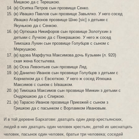
Мишкою да с Терешкою.
(в) Осипка Петров сын прозвище Сенко.
(в) Ивашко Павлов сын прозвище Завьялко. У него сосед
Ивашко Агафонов прозвище Шню [sic] з детьми с
Якунькою да с Сенкою.
(в) Ортюшка Никифоров сын прозвище Золотухин з
детьми с Лучкою да с Понкрашкою. У него ж сосед
Тимошка Лукин сын прозвище Голубцов с сыном с
Меркушкою.
(в) вдова Марфутка Максимова дочь Кузьмин (л. 920)
ская жена Костылева.
(в) Оска Левонтьев сын прозвище Ляд.
(в) Данилко Иванов сын прозвище Голубцов з детьми с
Корнилком да с Евсюткою. У него ж сосед Илюшка
Максимов с сыном с Ывашком.
(в) Тимошка Максимов сын прозвище Минкин з детьми с
Ондрюшкою да с Спиркою.
(в) Тараско Иванов прозвище Приезжей с сыном з
Гришкою да с пасынком с Ворламком Ивановым.
И в той деревне Бархатове: дватцать один двор крестьянских,
людей в них дватцать один человек крестьян, детей их шеснатцать
человек, пасынок один человек, братьи три человека; соседей