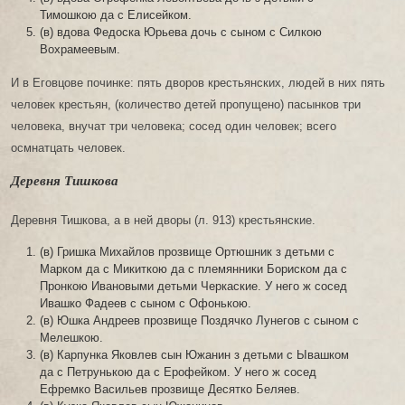
Тимошкою да с Елисейком.
(в) вдова Федоска Юрьева дочь с сыном с Силкою
Вохрамеевым.
И в Еговцове починке: пять дворов крестьянских, людей в них пять
человек крестьян, (количество детей пропущено) пасынков три
человека, внучат три человека; сосед один человек; всего
осмнатцать человек.
Деревня Тишкова
Деревня Тишкова, а в ней дворы (л. 913) крестьянские.
(в) Гришка Михайлов прозвище Ортюшник з детьми с
Марком да с Микиткою да с племянники Бориском да с
Пронкою Ивановыми детьми Черкаские. У него ж сосед
Ивашко Фадеев с сыном с Офонькою.
(в) Юшка Андреев прозвище Поздячко Лунегов с сыном с
Мелешкою.
(в) Карпунка Яковлев сын Южанин з детьми с Ывашком
да с Петрунькою да с Ерофейком. У него ж сосед
Ефремко Васильев прозвище Десятко Беляев.