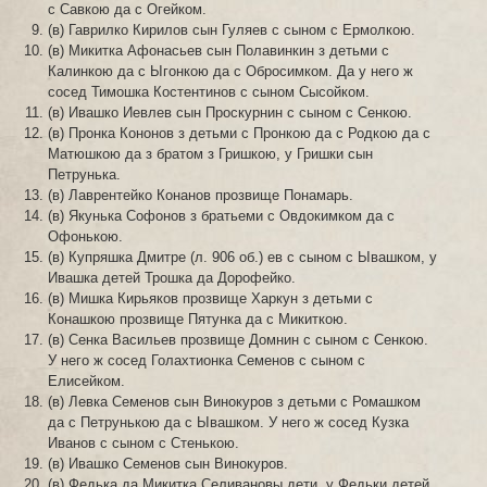
с Савкою да с Огейком.
(в) Гаврилко Кирилов сын Гуляев с сыном с Ермолкою.
(в) Микитка Афонасьев сын Полавинкин з детьми с
Калинкою да с Ыгонкою да с Обросимком. Да у него ж
сосед Тимошка Костентинов с сыном Сысойком.
(в) Ивашко Иевлев сын Проскурнин с сыном с Сенкою.
(в) Пронка Кононов з детьми с Пронкою да с Родкою да с
Матюшкою да з братом з Гришкою, у Гришки сын
Петрунька.
(в) Лаврентейко Конанов прозвище Понамарь.
(в) Якунька Софонов з братьеми с Овдокимком да с
Офонькою.
(в) Купряшка Дмитре (л. 906 об.) ев с сыном с Ывашком, у
Ивашка детей Трошка да Дорофейко.
(в) Мишка Кирьяков прозвище Харкун з детьми с
Конашкою прозвище Пятунка да с Микиткою.
(в) Сенка Васильев прозвище Домнин с сыном с Сенкою.
У него ж сосед Голахтионка Семенов с сыном с
Елисейком.
(в) Левка Семенов сын Винокуров з детьми с Ромашком
да с Петрунькою да с Ывашком. У него ж сосед Кузка
Иванов с сыном с Стенькою.
(в) Ивашко Семенов сын Винокуров.
(в) Федька да Микитка Селивановы дети, у Федьки детей