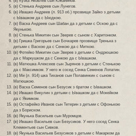
(в) Кузка Яковлев сын Южанинов.
(в) Стенька Андреев сын Лунегов.
(в) Ивашко Андреев (л. 913 об.) прозвище Зайко з детьми
с Ывашком да с Ыюдкою.
(в) Васка Андреев сын Шабан да з детьми с Оскою да с
Якунькою.
(в) Стенька Микитин сын Зверев с сыном с Харитонком.
(в) Гришка Григорьев сын Бочкарев прозвище Тренька з
детьми с Васкою да с Сенкою да с Миткою.
(в) Фотейко Микитин сын Зверев з детьми с Ондрюшкою
да с Маркушком да с Сенкою да с Ывашком.
(в) Матюшка Алексеев сын Зырянов з детьми с Стенькою
да с Максимком. У него ж сосед Сенка Семенов Лопатин.
(в) Ми (л. 914) шка Тиханов сын Полавинкин с сыном с
Матюшкою.
(в) Васка Семенов сын Безусик з братом с Ывашком.
(в) Ивашко Викулин з детьми с Ывашком да с Мокейком
да с Якимком.
(в) Остафейко Иванов сын Тетерин з детьми с Офонькою
да з Бориском.
(в) Якунька Васильев сын Муромцов.
(в) Ивашко Васильев сын Безусиков. У него сосед Сенка
Клементьев сын Сивков.
(в) Якунька Васильев Безусиков з детьми с Макарком да