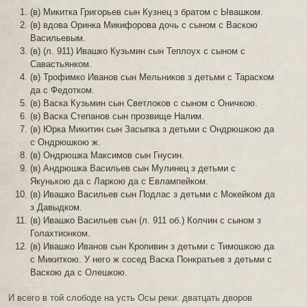
(в) Микитка Григорьев сын Кузнец з братом с Ывашком.
(в) вдова Оринка Микифорова дочь с сыном с Васкою
Васильевым.
(в) (л. 911) Ивашко Кузьмин сын Теплоух с сыном с
Савастьянком.
(в) Трофимко Иванов сын Мельников з детьми с Тараском
да с Федотком.
(в) Васка Кузьмин сын Светлоков с сыном с Оничкою.
(в) Васка Степанов сын прозвище Налим.
(в) Юрка Микитин сын Засыпка з детьми с Ондрюшкою да
с Ондрюшкою ж.
(в) Ондрюшка Максимов сын Гнусин.
(в) Андрюшка Васильев сын Мулинец з детьми с
Якунькою да с Ларкою да с Евлампейком.
(в) Ивашко Васильев сын Подлас з детьми с Мокейком да
з Давыдком.
(в) Ивашко Васильев сын (л. 911 об.) Колчин с сыном з
Голахтионком.
(в) Ивашко Иванов сын Кропивин з детьми с Тимошкою да
с Микиткою. У него ж сосед Васка Понкратьев з детьми с
Васкою да с Олешкою.
И всего в той слободе на усть Осы реки: дватцать дворов