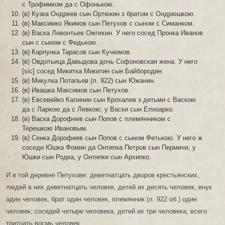
с Трофимком да с Офонькою.
(в) Кузка Ондреев сын Ортюкин з братом с Ондрюшкою.
(в) Максимко Якимов сын Петухов с сыном с Симанком.
(в) Васка Левонтьев Ожгихин. У него сосед Пронка Иванов
сын с сыном с Федькою.
(в) Карпунка Тарасов сын Кучюмов.
(в) Овдотьица Давыдова дочь Софоновская жена. У него
[sic] сосед Микитка Микитин сын Байбородин.
(в) Микулка Потапьев (л. 922) сын Южанин.
(в) Ивашка Максимов сын Петухов.
(в) Евсевейко Калинин сын Крохалев з детьми с Васкою
да с Ларкою да с Левкою, у Васки сын Елизарко.
(в) Васка Дорофеев сын Попов с племянником с
Терешкою Ивановым.
(в) Сенка Дорофеев сын Попов с сыном Фетькою. У него ж
соседи Юшка Фомин да Онтипка Петров сын Пермичи, у
Юшки сын Родка, у Онтипки сын Архипко.
И в той деревне Петухове: деветнатцать дворов крестьянских,
людей в них деветнатцать человек, детей их десять человек, внук
адин человек, брат один человек, племянник (л. 922 об.) один
человек; соседей четыре человека, детей их три человека; всего
тритцать восмь человек.