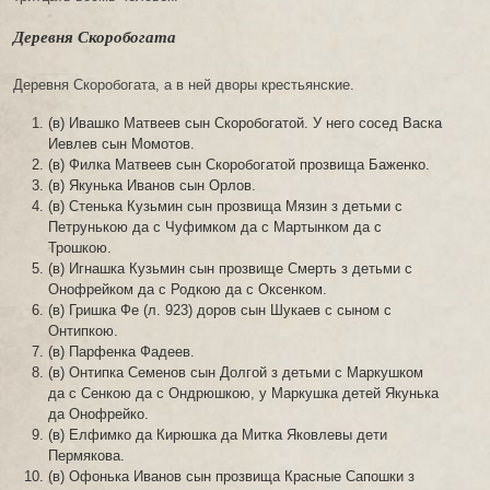
Деревня Скоробогата
Деревня Скоробогата, а в ней дворы крестьянские.
(в) Ивашко Матвеев сын Скоробогатой. У него сосед Васка
Иевлев сын Момотов.
(в) Филка Матвеев сын Скоробогатой прозвища Баженко.
(в) Якунька Иванов сын Орлов.
(в) Стенька Кузьмин сын прозвища Мязин з детьми с
Петрунькою да с Чуфимком да с Мартынком да с
Трошкою.
(в) Игнашка Кузьмин сын прозвище Смерть з детьми с
Онофрейком да с Родкою да с Оксенком.
(в) Гришка Фе (л. 923) доров сын Шукаев с сыном с
Онтипкою.
(в) Парфенка Фадеев.
(в) Онтипка Семенов сын Долгой з детьми с Маркушком
да с Сенкою да с Ондрюшкою, у Маркушка детей Якунька
да Онофрейко.
(в) Елфимко да Кирюшка да Митка Яковлевы дети
Пермякова.
(в) Офонька Иванов сын прозвища Красные Сапошки з