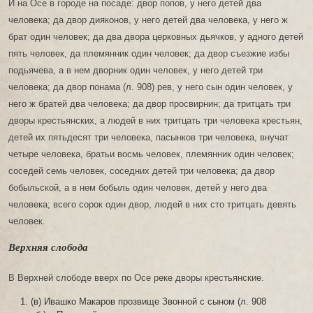
И на Осе в городе на посаде: двор попов, у него детей два
человека; да двор дияконов, у него детей два человека, у него ж
брат один человек; да два двора церковных дьячков, у адного детей
пять человек, да племянник один человек; да двор съезжие избы
подьячева, а в нем дворник один человек, у него детей три
человека; да двор понама (л. 908) рев, у него сын один человек, у
него ж братей два человека; да двор просвирнин; да тритцать три
дворы крестьянских, а людей в них тритцать три человека крестьян,
детей их пятьдесят три человека, пасынков три человека, внучат
четыре человека, братьи восмь человек, племянник один человек;
соседей семь человек, соседних детей три человека; да двор
бобыльской, а в нем бобыль один человек, детей у него два
человека; всего сорок один двор, людей в них сто тритцать девять
человек.
Верхняя слобода
В Верхней слободе вверх по Осе реке дворы крестьянские.
(в) Ивашко Макаров прозвище Звонной с сыном (л. 908