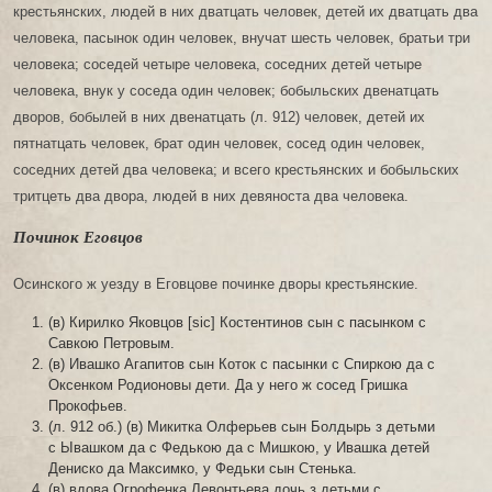
крестьянских, людей в них дватцать человек, детей их дватцать два
человека, пасынок один человек, внучат шесть человек, братьи три
человека; соседей четыре человека, соседних детей четыре
человека, внук у соседа один человек; бобыльских двенатцать
дворов, бобылей в них двенатцать (л. 912) человек, детей их
пятнатцать человек, брат один человек, сосед один человек,
соседних детей два человека; и всего крестьянских и бобыльских
тритцеть два двора, людей в них девяноста два человека.
Починок Еговцов
Осинского ж уезду в Еговцове починке дворы крестьянские.
(в) Кирилко Яковцов [sic] Костентинов сын с пасынком с
Савкою Петровым.
(в) Ивашко Агапитов сын Коток с пасынки с Спиркою да с
Оксенком Родионовы дети. Да у него ж сосед Гришка
Прокофьев.
(л. 912 об.) (в) Микитка Олферьев сын Болдырь з детьми
с Ывашком да с Федькою да с Мишкою, у Ивашка детей
Дениско да Максимко, у Федьки сын Стенька.
(в) вдова Огрофенка Левонтьева дочь з детьми с