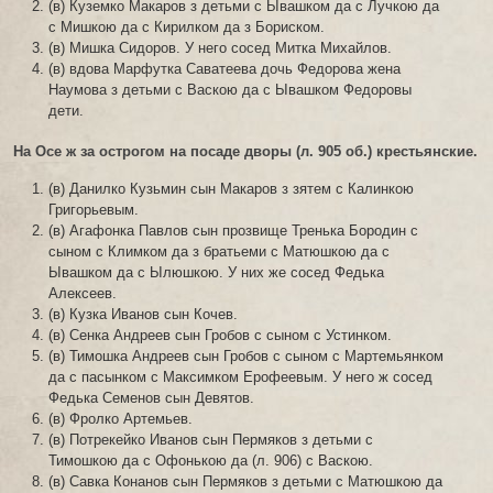
(в) Куземко Макаров з детьми с Ывашком да с Лучкою да
с Мишкою да с Кирилком да з Бориском.
(в) Мишка Сидоров. У него сосед Митка Михайлов.
(в) вдова Марфутка Саватеева дочь Федорова жена
Наумова з детьми с Васкою да с Ывашком Федоровы
дети.
На Осе ж за острогом на посаде дворы (л. 905 об.) крестьянские.
(в) Данилко Кузьмин сын Макаров з зятем с Калинкою
Григорьевым.
(в) Агафонка Павлов сын прозвище Тренька Бородин с
сыном с Климком да з братьеми с Матюшкою да с
Ывашком да с Ылюшкою. У них же сосед Федька
Алексеев.
(в) Кузка Иванов сын Кочев.
(в) Сенка Андреев сын Гробов с сыном с Устинком.
(в) Тимошка Андреев сын Гробов с сыном с Мартемьянком
да с пасынком с Максимком Ерофеевым. У него ж сосед
Федька Семенов сын Девятов.
(в) Фролко Артемьев.
(в) Потрекейко Иванов сын Пермяков з детьми с
Тимошкою да с Офонькою да (л. 906) с Васкою.
(в) Савка Конанов сын Пермяков з детьми с Матюшкою да