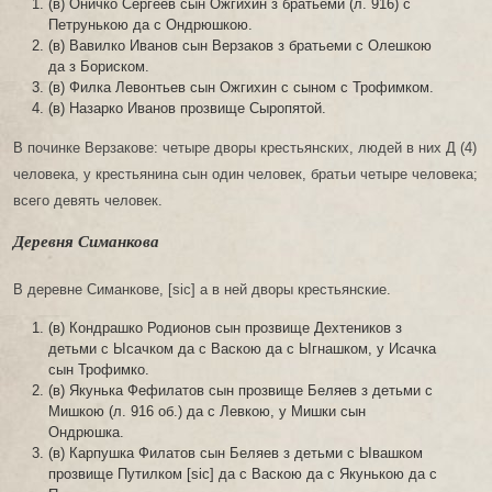
(в) Оничко Сергеев сын Ожгихин з братьеми (л. 916) с
Петрунькою да с Ондрюшкою.
(в) Вавилко Иванов сын Верзаков з братьеми с Олешкою
да з Бориском.
(в) Филка Левонтьев сын Ожгихин с сыном с Трофимком.
(в) Назарко Иванов прозвище Сыропятой.
В починке Верзакове: четыре дворы крестьянских, людей в них Д (4)
человека, у крестьянина сын один человек, братьи четыре человека;
всего девять человек.
Деревня Симанкова
В деревне Симанкове, [sic] а в ней дворы крестьянские.
(в) Кондрашко Родионов сын прозвище Дехтеников з
детьми с Ысачком да с Васкою да с Ыгнашком, у Исачка
сын Трофимко.
(в) Якунька Фефилатов сын прозвище Беляев з детьми с
Мишкою (л. 916 об.) да с Левкою, у Мишки сын
Ондрюшка.
(в) Карпушка Филатов сын Беляев з детьми с Ывашком
прозвище Путилком [sic] да с Васкою да с Якунькою да с