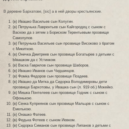
В деревне Бархатове, [sic] а в ней дворы крестьянские.
(в) Ивашко Васильев сын Колугин.
(в) Петрунька Лаврентьев сын Кайгородец с сыном с
Васкою да з зятем з Бориском Терентьевым прозвище
Самолупов.
(в) Петрунька Васильев сын прозвище Високово з братом
с Микиткою.
(в) Оничка Дмитреев сын прозвище Богатырев з детьми с
Ывашком да с Устинком.
(в) Васка Гаврилов сын прозвище Шаборов.
(в) Ивашко Иванов сын Чидшинцов.
(в) Фомка Федоров сын прозвище Поздеев.
(в) Ивашко да Митка да Сидорка Володимеровы дети
прозвище Бархотовы, у Ивашка сын (л. 919 об.) Мокейко.
(в) Мишка Понтелеев сын прозвище Годник с сыном с
Офонькою.
(в) Сенка Купреянов сын прозвище Мальцов с сыном с
Емелькою.
(в) Онашко Фатеев.
(в) Федька Фотеев с сыном Иевком.
(в) Сидорка Симанов сын прозвище Липанов з детьми с