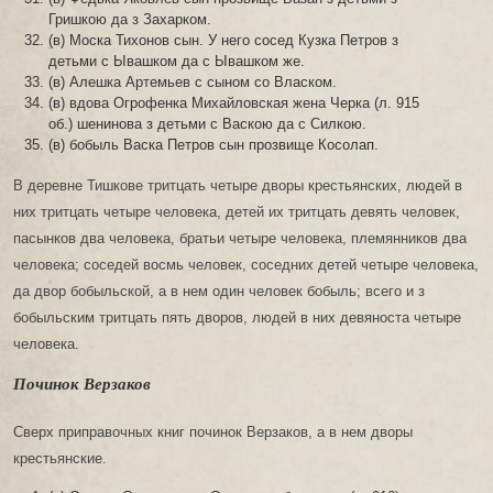
Гришкою да з Захарком.
(в) Моска Тихонов сын. У него сосед Кузка Петров з
детьми с Ывашком да с Ывашком же.
(в) Алешка Артемьев с сыном со Власком.
(в) вдова Огрофенка Михайловская жена Черка (л. 915
об.) шенинова з детьми с Васкою да с Силкою.
(в) бобыль Васка Петров сын прозвище Косолап.
В деревне Тишкове тритцать четыре дворы крестьянских, людей в
них тритцать четыре человека, детей их тритцать девять человек,
пасынков два человека, братьи четыре человека, племянников два
человека; соседей восмь человек, соседних детей четыре человека,
да двор бобыльской, а в нем один человек бобыль; всего и з
бобыльским тритцать пять дворов, людей в них девяноста четыре
человека.
Починок Верзаков
Сверх приправочных книг починок Верзаков, а в нем дворы
крестьянские.