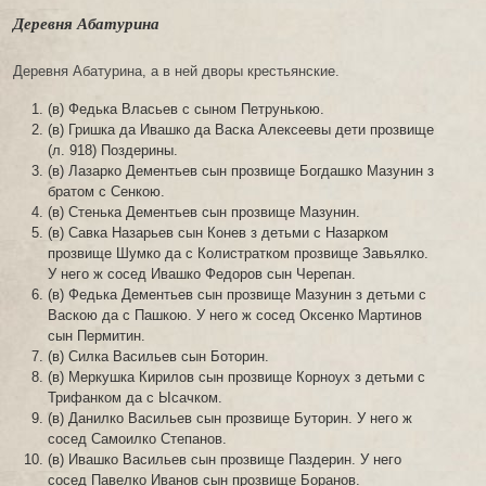
Деревня Абатурина
Деревня Абатурина, а в ней дворы крестьянские.
(в) Федька Власьев с сыном Петрунькою.
(в) Гришка да Ивашко да Васка Алексеевы дети прозвище
(л. 918) Поздерины.
(в) Лазарко Дементьев сын прозвище Богдашко Мазунин з
братом с Сенкою.
(в) Стенька Дементьев сын прозвище Мазунин.
(в) Савка Назарьев сын Конев з детьми с Назарком
прозвище Шумко да с Колистратком прозвище Завьялко.
У него ж сосед Ивашко Федоров сын Черепан.
(в) Федька Дементьев сын прозвище Мазунин з детьми с
Васкою да с Пашкою. У него ж сосед Оксенко Мартинов
сын Пермитин.
(в) Силка Васильев сын Боторин.
(в) Меркушка Кирилов сын прозвище Корноух з детьми с
Трифанком да с Ысачком.
(в) Данилко Васильев сын прозвище Буторин. У него ж
сосед Самоилко Степанов.
(в) Ивашко Васильев сын прозвище Паздерин. У него
сосед Павелко Иванов сын прозвище Боранов.