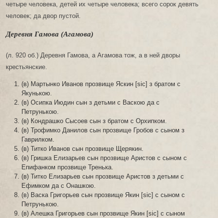
четыре человека, детей их четыре человека; всего сорок девять
человек; да двор пустой.
Деревня Гамова (Агамова)
(л. 920 об.) Деревня Гамова, а Агамова тож, а в ней дворы
крестьянские.
(в) Мартынко Иванов прозвище Яскин [sic] з братом с
Якунькою.
(в) Осипка Июдин сын з детьми с Васкою да с
Петрунькою.
(в) Кондрашко Сысоев сын з братом с Орхипком.
(в) Трофимко Данилов сын прозвище Гробов с сыном з
Гаврилком.
(в) Титко Иванов сын прозвище Щерякин.
(в) Гришка Елизарьев сын прозвище Аристов с сыном с
Епифанком прозвище Тренька.
(в) Титко Елизарьев сын прозвище Аристов з детьми с
Ефимком да с Онашкою.
(в) Васка Григорьев сын прозвище Якин [sic] с сыном с
Петрунькою.
(в) Алешка Григорьев сын прозвище Якин [sic] с сыном