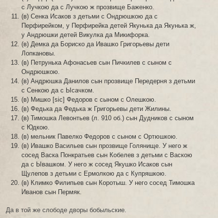
с Лучкою да с Лучкою ж прозвище Баженко.
(в) Сенка Исаков з детьми с Ондрюшкою да с
Перфирейком, у Перфирейка детей Якунька да Якунька ж,
у Андрюшки детей Викулка да Микифорка.
(в) Демка да Бориско да Ивашко Григорьевы дети
Лопкановы.
(в) Петрунька Афонасьев сын Пичкилев с сыном с
Ондрюшкою.
(в) Андрюшка Данилов сын прозвище Передерня з детьми
с Сенкою да с Ысачком.
(в) Мишко [sic] Федоров с сыном с Олешкою.
(в) Федька да Федька ж Григорьевы дети Жилины.
(в) Тимошка Левонтьев (л. 910 об.) сын Дудников с сыном
с Юдкою.
(в) мельник Павелко Федоров с сыном с Ортюшкою.
(в) Ивашко Васильев сын прозвище Голянище. У него ж
сосед Васка Понкратьев сын Кобелев з детьми с Васкою
да с Ывашком. У него ж сосед Якушко Исаков сын
Щулепов з детьми с Ермолкою да с Купряшкою.
(в) Климко Филипьев сын Коротыш. У него сосед Тимошка
Иванов сын Пермяк.
Да в той же слободе дворы бобыльские.