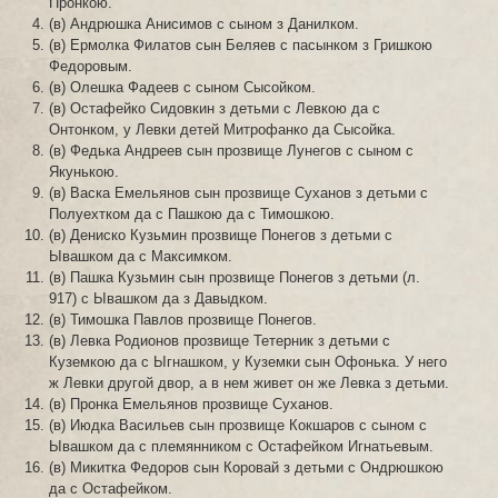
Пронкою.
(в) Андрюшка Анисимов с сыном з Данилком.
(в) Ермолка Филатов сын Беляев с пасынком з Гришкою
Федоровым.
(в) Олешка Фадеев с сыном Сысойком.
(в) Остафейко Сидовкин з детьми с Левкою да с
Онтонком, у Левки детей Митрофанко да Сысойка.
(в) Федька Андреев сын прозвище Лунегов с сыном с
Якунькою.
(в) Васка Емельянов сын прозвище Суханов з детьми с
Полуехтком да с Пашкою да с Тимошкою.
(в) Дениско Кузьмин прозвище Понегов з детьми с
Ывашком да с Максимком.
(в) Пашка Кузьмин сын прозвище Понегов з детьми (л.
917) с Ывашком да з Давыдком.
(в) Тимошка Павлов прозвище Понегов.
(в) Левка Родионов прозвище Тетерник з детьми с
Куземкою да с Ыгнашком, у Куземки сын Офонька. У него
ж Левки другой двор, а в нем живет он же Левка з детьми.
(в) Пронка Емельянов прозвище Суханов.
(в) Июдка Васильев сын прозвище Кокшаров с сыном с
Ывашком да с племянником с Остафейком Игнатьевым.
(в) Микитка Федоров сын Коровай з детьми с Ондрюшкою
да с Остафейком.