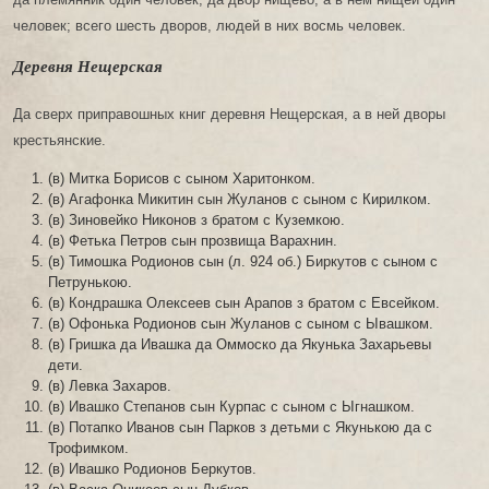
человек; всего шесть дворов, людей в них восмь человек.
Деревня Нещерская
Да сверх приправошных книг деревня Нещерская, а в ней дворы
крестьянские.
(в) Митка Борисов с сыном Харитонком.
(в) Агафонка Микитин сын Жуланов с сыном с Кирилком.
(в) Зиновейко Никонов з братом с Куземкою.
(в) Фетька Петров сын прозвища Варахнин.
(в) Тимошка Родионов сын (л. 924 об.) Биркутов с сыном с
Петрунькою.
(в) Кондрашка Олексеев сын Арапов з братом с Евсейком.
(в) Офонька Родионов сын Жуланов с сыном с Ывашком.
(в) Гришка да Ивашка да Оммоско да Якунька Захарьевы
дети.
(в) Левка Захаров.
(в) Ивашко Степанов сын Курпас с сыном с Ыгнашком.
(в) Потапко Иванов сын Парков з детьми с Якунькою да с
Трофимком.
(в) Ивашко Родионов Беркутов.