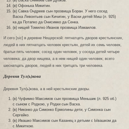
(в) Васка Оникеев сын Дубков.
(в) Офонька Микитин.
(в) Савка Ондреев сын прозвища Боран. У него сосед
Васка Левонтьев сын Кичигин, у Васки детей Миш (л. 925)
ка да Потапко да Онисимко да Сенка.
(в) нищей Томилко Иванов прозвища Измаилов.
И сего [sic] в деревне Нещерской: пятнатцеть дворов крестьянских,
людей в них пятнатцать человек крестьян, детей их семь человек,
братьи пять человек; сосед один человек, у соседа детей четыре
человека; да двор нищева, а в нем нищей один человек; всего
шеснатцать дворов, людей в них тритцать три человека.
Деревня Тул(ь)кова
Деревня Тул(ь)кова, а в ней крестьянские дворы.
(в) Чуфимко Максимов сын прозвища Меньшик (л. 925 об.)
с сыном с Родкою, у Родки сын Васка.
(в) Никонко да Симонко Ермолины дети, у Симонка сын
Сергейко.
(в) Ивашко Максимов сын Казанец з детьми с Ывашком да
с Микиткою.