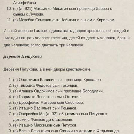
Акинфейком.
(в) (л. 921) Максимко Микитин сын прозвище Зверев с
сыном с Лучкою.
(в) Мокейко Семенов сын Чебыкин с сыном с Кирилком.
И в той деревне Гамове: одиннатцать дворов крестьянских, людей в
них одиннатцать человек крестьян, детей их десять человек, братьи
два человека; всего дватцать три человека.
Деревня Петухова
Деревня Петухова, а в ней дворы крестьянские.
(в) Овдокимко Калинин сын прозвище Крохалев.
(в) Тимошка Федотов сын Токонцов.
(в) Алешка Овдокимов сын прозвище Бородулин.
(в) Гаврилко Левонтьев сын Ожгихин.
(в) Дорофейко Матвеев сын Слесново.
(в) Ивашко Васильев сын Романов.
(в) Оверкейко Ма (л. 921 об.) ксимов сын Петухов з
детьми с Филкою да с Емелкою.
(в) Ивашко Максимов сын Петухов.
(в) Васка Левонтьев сын Ожгихин з детьми с Федькою да