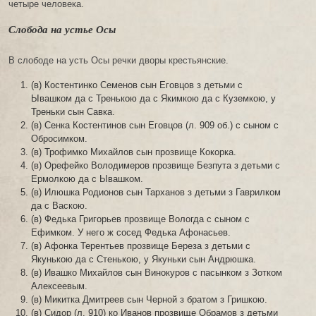
четыре человека.
Слобода на устье Осы
В слободе на усть Осы речки дворы крестьянские.
(в) Костентинко Семенов сын Еговцов з детьми с
Ывашком да с Тренькою да с Якимкою да с Куземкою, у
Треньки сын Савка.
(в) Сенка Костентинов сын Еговцов (л. 909 об.) с сыном с
Обросимком.
(в) Трофимко Михайлов сын прозвище Кокорка.
(в) Орефейко Володимеров прозвище Безпута з детьми с
Ермолкою да с Ывашком.
(в) Илюшка Родионов сын Тарханов з детьми з Гаврилком
да с Васкою.
(в) Федька Григорьев прозвище Вологда с сыном с
Ефимком. У него ж сосед Федька Афонасьев.
(в) Афонка Терентьев прозвище Береза з детьми с
Якунькою да с Стенькою, у Якуньки сын Андрюшка.
(в) Ивашко Михайлов сын Винокуров с пасынком з Зотком
Алексеевым.
(в) Микитка Дмитреев сын Черной з братом з Гришкою.
(в) Сидор (л. 910) ко Иванов прозвище Обрамов з детьми