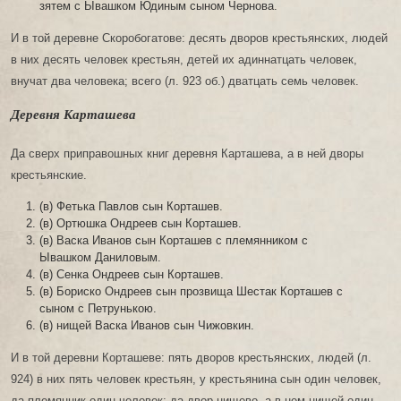
зятем с Ывашком Юдиным сыном Чернова.
И в той деревне Скоробогатове: десять дворов крестьянских, людей
в них десять человек крестьян, детей их адиннатцать человек,
внучат два человека; всего (л. 923 об.) дватцать семь человек.
Деревня Карташева
Да сверх приправошных книг деревня Карташева, а в ней дворы
крестьянские.
(в) Фетька Павлов сын Корташев.
(в) Ортюшка Ондреев сын Корташев.
(в) Васка Иванов сын Корташев с племянником с
Ывашком Даниловым.
(в) Сенка Ондреев сын Корташев.
(в) Бориско Ондреев сын прозвища Шестак Корташев с
сыном с Петрунькою.
(в) нищей Васка Иванов сын Чижовкин.
И в той деревни Корташеве: пять дворов крестьянских, людей (л.
924) в них пять человек крестьян, у крестьянина сын один человек,
да племянник один человек; да двор нищево, а в нем нищей один