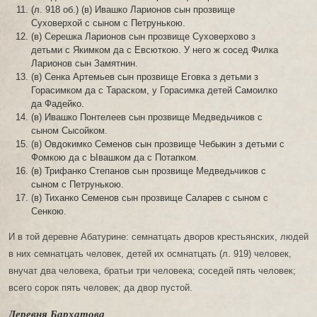
(л. 918 об.) (в) Ивашко Ларионов сын прозвище
Суховерхой с сыном с Петрунькою.
(в) Серешка Ларионов сын прозвище Суховерхово з
детьми с Якимком да с Евсюткою. У него ж сосед Филка
Ларионов сын Замятнин.
(в) Сенка Артемьев сын прозвище Еговка з детьми з
Горасимком да с Тараском, у Горасимка детей Самоилко
да Фадейко.
(в) Ивашко Понтелеев сын прозвище Медведьчиков с
сыном Сысойком.
(в) Овдокимко Семенов сын прозвище Чебыкин з детьми с
Фомкою да с Ывашком да с Потапком.
(в) Трифанко Степанов сын прозвище Медведьчиков с
сыном с Петрунькою.
(в) Тиханко Семенов сын прозвище Саларев с сыном с
Сенкою.
И в той деревне Абатурине: семнатцать дворов крестьянских, людей
в них семнатцать человек, детей их осмнатцать (л. 919) человек,
внучат два человека, братьи три человека; соседей пять человек;
всего сорок пять человек; да двор пустой.
Деревня Бархатова