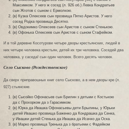
Максимком. У него ж сосед (л. 926 об.) Левка Кондратьев
сын Жготов с сыном с Ермолкою.
(в) Кузка Олексеев сын прозвища Пятко Аристов. У него
сосед Родка прозвища Десятко.
(в) Овдокимко Олексеев сын Аристов с сыном Стенькою.
(в) Офонька Олексеев сын Аристов с сыном Стафейком.
И в той деревне Косотурове четыре дворы крестьянских, людей в
них четыре человека крестьян, детей их три человека. Соседей два
человека, у саседа! сын один человек. Всего десять человек.
Село Сысково (Рождественское)
Да сверх приправошных книг село Сысково, а в нем дворы кре (л.
927) стьянские.
(в) Сысойко Офонасьев сын Брилин з детьми с Костькою
да с Прохорком да з Гарасимком.
(в) Юрка да Ивашка Офонасьевы дети Брылины, у Юрьки
детей Ивашко прозвища Баженко да Кондрашка да Сенка,
у Ивашки детей Стенька да Ивашка да Исачко да Оска.
(в) Марко прозвища Тренька да з братьеми с Фадейком