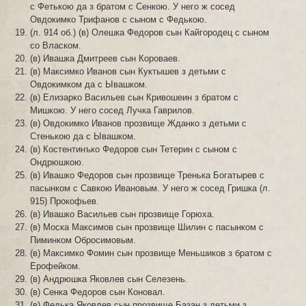
с Фетькою да з братом с Сенкою. У него ж сосед
Овдокимко Трифанов с сыном с Федькою.
(л. 914 об.) (в) Олешка Федоров сын Кайгородец с сыном
со Власком.
(в) Ивашка Дмитреев сын Короваев.
(в) Максимко Иванов сын Куктышев з детьми с
Овдокимком да с Ывашком.
(в) Елизарко Васильев сын Кривошеин з братом с
Мишкою. У него сосед Лучка Гаврилов.
(в) Овдокимко Иванов прозвище Жданко з детьми с
Стенькою да с Ывашком.
(в) Костентинъко Федоров сын Тетерин с сыном с
Ондрюшкою.
(в) Ивашко Федоров сын прозвище Тренька Богатырев с
пасынком с Савкою Ивановым. У него ж сосед Гришка (л.
915) Прокофьев.
(в) Ивашко Васильев сын прозвище Горюха.
(в) Моска Максимов сын прозвище Шилин с пасынком с
Пиминком Обросимовым.
(в) Максимко Фомин сын прозвище Меньшиков з братом с
Ерофейком.
(в) Андрюшка Яковлев сын Селезень.
(в) Сенка Федоров сын Коновал.
(в) Федька Яковлев сын прозвище Базан з детьми з