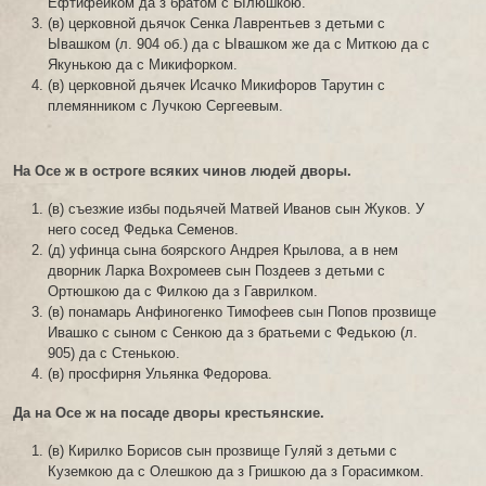
Ефтифейком да з братом с Ылюшкою.
(в) церковной дьячок Сенка Лаврентьев з детьми с
Ывашком (л. 904 об.) да с Ывашком же да с Миткою да с
Якунькою да с Микифорком.
(в) церковной дьячек Исачко Микифоров Тарутин с
племянником с Лучкою Сергеевым.
На Осе ж в остроге всяких чинов людей дворы.
(в) съезжие избы подьячей Матвей Иванов сын Жуков. У
него сосед Федька Семенов.
(д) уфинца сына боярского Андрея Крылова, а в нем
дворник Ларка Вохромеев сын Поздеев з детьми с
Ортюшкою да с Филкою да з Гаврилком.
(в) понамарь Анфиногенко Тимофеев сын Попов прозвище
Ивашко с сыном с Сенкою да з братьеми с Федькою (л.
905) да с Стенькою.
(в) просфирня Ульянка Федорова.
Да на Осе ж на посаде дворы крестьянские.
(в) Кирилко Борисов сын прозвище Гуляй з детьми с
Куземкою да с Олешкою да з Гришкою да з Горасимком.