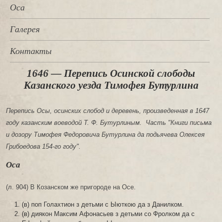
Оса
Галерея
Контакты
1646 — Перепись Осинской слободы
Казанского уезда Тимофея Бутурлина
Перепись Осы, осинских слобод и деревень, произведенная в 1647
году казанским воеводой Т. Ф. Бутурлиным. Часть "Книги письма
и дозору Тимофея Федоровича Бутурлина да подьячева Олексея
Грибоедова 154-го году".
Оса
(л. 904) В Козанском же пригороде на Осе.
(в) поп Голахтион з детьми с Ыюткою да з Данилком.
(в) диякон Максим Афонасьев з детьми со Фролком да с