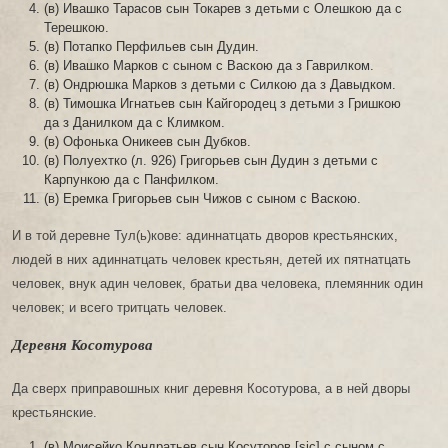
(в) Ивашко Тарасов сын Токарев з детьми с Олешкою да с
Терешкою.
(в) Потапко Перфильев сын Дудин.
(в) Ивашко Марков с сыном с Васкою да з Гаврилком.
(в) Ондрюшка Марков з детьми с Силкою да з Давыдком.
(в) Тимошка Игнатьев сын Кайгородец з детьми з Гришкою
да з Данилком да с Климком.
(в) Офонька Оникеев сын Дубков.
(в) Полуехтко (л. 926) Григорьев сын Дудин з детьми с
Карпункою да с Панфилком.
(в) Еремка Григорьев сын Чижов с сыном с Васкою.
И в той деревне Тул(ь)кове: адиннатцать дворов крестьянских,
людей в них адиннатцать человек крестьян, детей их пятнатцать
человек, внук адин человек, братьи два человека, племянник один
человек; и всего тритцать человек.
Деревня Косотурова
Да сверх приправошных книг деревня Косотурова, а в ней дворы
крестьянские.
(в) Моисейко Кондратьев сын Косуторов [sic] с сыном с