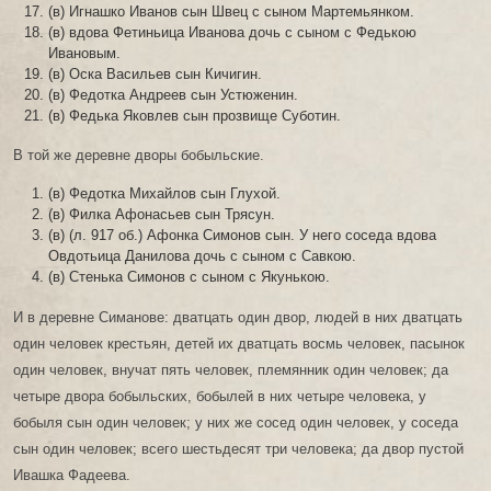
(в) Игнашко Иванов сын Швец с сыном Мартемьянком.
(в) вдова Фетиньица Иванова дочь с сыном с Федькою
Ивановым.
(в) Оска Васильев сын Кичигин.
(в) Федотка Андреев сын Устюженин.
(в) Федька Яковлев сын прозвище Суботин.
В той же деревне дворы бобыльские.
(в) Федотка Михайлов сын Глухой.
(в) Филка Афонасьев сын Трясун.
(в) (л. 917 об.) Афонка Симонов сын. У него соседа вдова
Овдотьица Данилова дочь с сыном с Савкою.
(в) Стенька Симонов с сыном с Якунькою.
И в деревне Симанове: дватцать один двор, людей в них дватцать
один человек крестьян, детей их дватцать восмь человек, пасынок
один человек, внучат пять человек, племянник один человек; да
четыре двора бобыльских, бобылей в них четыре человека, у
бобыля сын один человек; у них же сосед один человек, у соседа
сын один человек; всего шестьдесят три человека; да двор пустой
Ивашка Фадеева.