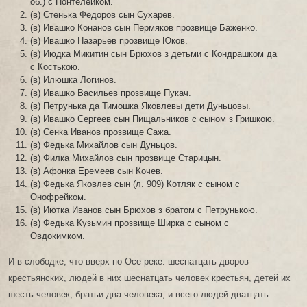
об.) с Понтелейком.
(в) Стенька Федоров сын Сухарев.
(в) Ивашко Конанов сын Пермяков прозвище Баженко.
(в) Ивашко Назарьев прозвище Юков.
(в) Июдка Микитин сын Брюхов з детьми с Кондрашком да
с Костькою.
(в) Илюшка Логинов.
(в) Ивашко Васильев прозвище Пукач.
(в) Петрунька да Тимошка Яковлевы дети Дуньцовы.
(в) Ивашко Сергеев сын Пищальников с сыном з Гришкою.
(в) Сенка Иванов прозвище Сажа.
(в) Федька Михайлов сын Дуньцов.
(в) Филка Михайлов сын прозвище Старицын.
(в) Афонка Еремеев сын Кочев.
(в) Федька Яковлев сын (л. 909) Котляк с сыном с
Онофрейком.
(в) Иютка Иванов сын Брюхов з братом с Петрунькою.
(в) Федька Кузьмин прозвище Ширка с сыном с
Овдокимком.
И в слободке, что вверх по Осе реке: шеснатцать дворов
крестьянских, людей в них шеснатцать человек крестьян, детей их
шесть человек, братьи два человека; и всего людей дватцать