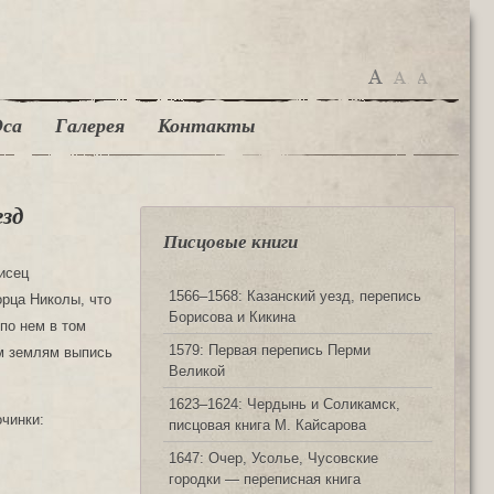
са
Галерея
Контакты
езд
Писцовые книги
исец
1566‒1568: Казанский уезд, перепись
рца Николы, что
Борисова и Кикина
по нем в том
1579: Первая перепись Перми
им землям выпись
Великой
1623‒1624: Чердынь и Соликамск,
очинки:
писцовая книга М. Кайсарова
1647: Очер, Усолье, Чусовские
городки — переписная книга