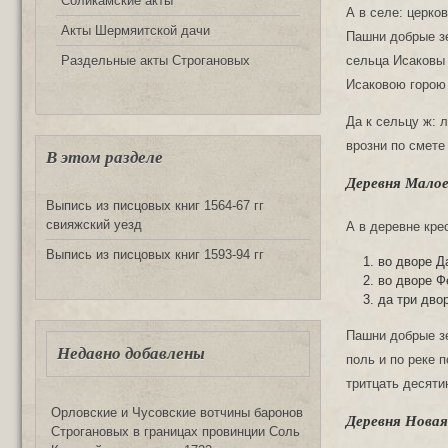
Соликамские акты
А в селе: церко
Акты Шермяитской дачи
Пашни добрые зе
Раздельные акты Строгановых
сельца Исаковы 
Исаковою горою 
Да к сельцу ж: 
врозни по смете
В этом разделе
Деревня Малое
Выпись из писцовых книг 1564-67 гг
свияжский уезд
А в деревне кре
Выпись из писцовых книг 1593-94 гг
во дворе Д
во дворе Ф
да три дво
Пашни добрые зе
Недавно добавлены
поль и по реке п
тритцать десяти
Орловские и Чусовские вотчины баронов
Деревня Новая
Строгановых в границах провинции Соль