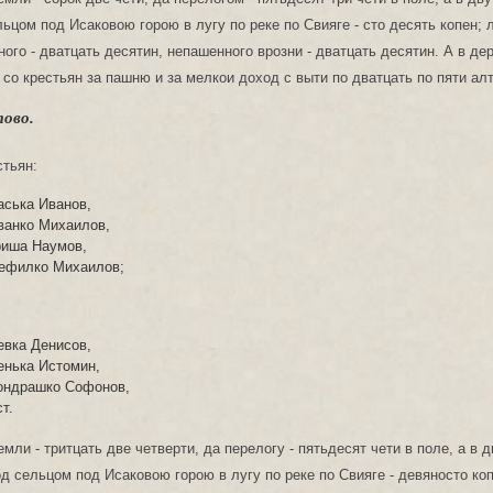
льцом под Исаковою горою в лугу по реке по Свияге - сто десять копен; 
ного - дватцать десятин, непашенного врозни - дватцать десятин. А в де
 со крестьян за пашню и за мелкои доход с выти по дватцать по пяти ал
ово.
стьян:
аська Иванов,
ванко Михаилов,
риша Наумов,
Фефилко Михаилов;
евка Денисов,
енька Истомин,
ондрашко Софонов,
т.
ли - тритцать две четверти, да перелогу - пятьдесят чети в поле, а в д
од сельцом под Исаковою горою в лугу по реке по Свияге - девяносто ко