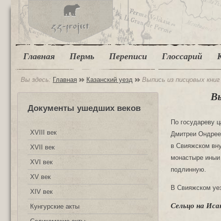
Главная
Пермь
Переписи
Глоссарий
Вы здесь:
Главная
Казанский уезд
Выпись из писцовых книг 
Вы
Документы ушедших веков
По государеву ц
XVIII век
Дмитреи Ондреев
в Свияжском вну
XVII век
монастыре иныи 
XVI век
подлинную.
XV век
В Свияжском уез
XIV век
Сельцо на Исак
Кунгурские акты