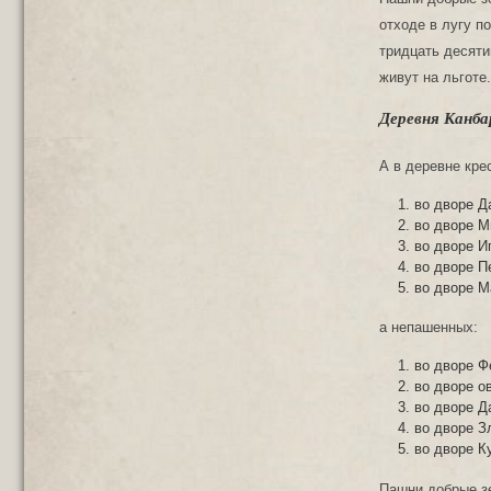
отходе в лугу п
тридцать десяти
живут на льготе
Деревня Канба
А в деревне кре
во дворе Д
во дворе М
во дворе И
во дворе П
во дворе М
а непашенных:
во дворе Ф
во дворе о
во дворе Д
во дворе З
во дворе К
Пашни добрые зем