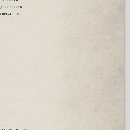
у пашенного -
 писан, что
 по тому ж; сена