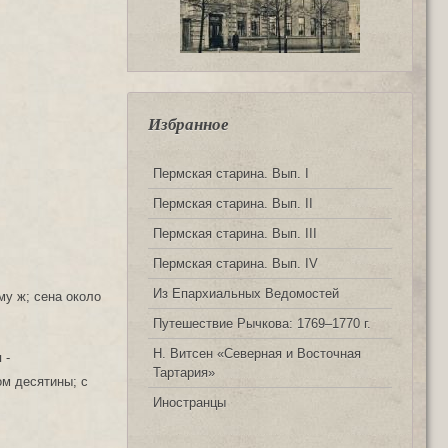
Избранное
Пермская старина. Вып. I
Пермская старина. Вып. II
Пермская старина. Вып. III
Пермская старина. Вып. IV
Из Епархиальных Ведомостей
му ж; сена около
Путешествие Рычкова: 1769‒1770 г.
Н. Витсен «Северная и Восточная
 -
Тартария»
ом десятины; с
Иностранцы