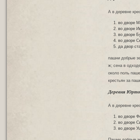
А в деревне кре
во дворе М
во дворе И
во дворе Б
во дворе С
да двор ст
пашни добрые зе
ж; сена в одход
около поль паше
крестьян за паш
Деревня Юртов
А в деревне кре
во дворе Ф
во дворе С
во дворе У
Пашни добрые зем