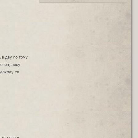
а в дву по тому
копен; лесу
 доходу со
 ж; сена в