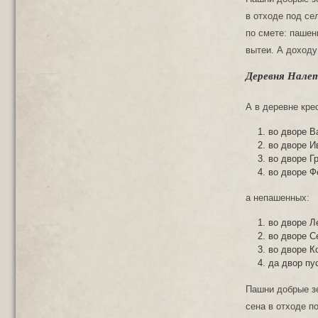
в отходе под се
по смете: пашен
вытеи. А доходу
Деревня Налет
А в деревне кре
во дворе В
во дворе И
во дворе Г
во дворе 
а непашенных:
во дворе Л
во дворе С
во дворе К
да двор пус
Пашни добрые зем
сена в отходе п