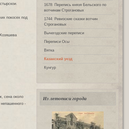
астырскои.
1678: Перепись князя Бельского по
вотчинам Строгановых
ких покосех под
1744: Ревизские сказки вотчин
Строгановых
Вычегодские переписи
 Хозяшева
Переписи Осы
Вятка
Казанский уезд
Кунгур
ж, сена около
Из летописи города
а непашенного -