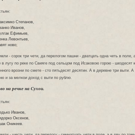
стьян:
аксимко Степанов,
ванко Иванов,
улгак Ефимьев,
енка Левонтьев,
авят ново;
мли - сорок три чети, да перелогом пашни - дватцать одна четь в поле, 
е в лугу по реке по Свияге под сельцом под Исаковою горою - шездесят 
нного врозни по смете - сто пятьдесят десятин. А в деревне три выти. А
ню и за мелкои доход с выти по рублю.
о на речке на Сухои.
стьян:
едько Иванов,
идорко Оксенов,
шак Оникеев.
ли - шесть чети, да перелогу - семнатцать чети в поле, а в дву по тому