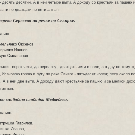
- десять десятин. А в неи четыре выти. А доходу со крестьян за пашню и
выти по дватцати по пяти алтын.
ерево Сересево на речке на Секирке.
стьян:
мельянко Оксенов,
аврилко Иванов,
куш Омельянов.
ли - сорок чети, да перелогу - дватцать чети в поле, а в дву по тому ж
 Исаковою горою в лугу по реке Свияге - пятьдесят копен; лесу около п
н. А в неи две выти. А доходу дают крестьяне за пашню и за мелкои дохо
и алтын.
ою слободою слободка Медведева.
естьян:
етрушка Гаврилов,
ришка Иванов,
ятоико Иванов,