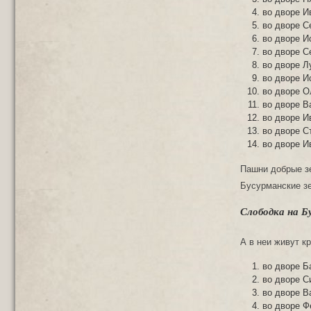
во дворе И
во дворе С
во дворе И
во дворе С
во дворе Л
во дворе И
во дворе О
во дворе В
во дворе И
во дворе С
во дворе И
Пашни добрые зе
Бусурманские зе
Слободка на Б
А в неи живут к
во дворе Б
во дворе С
во дворе В
во дворе Ф