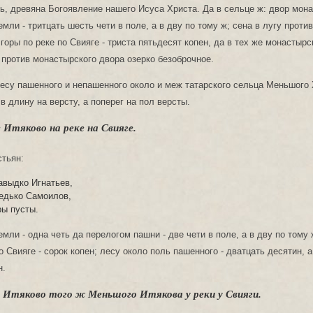
вь, древяна Богоявление нашего Исуса Христа. Да в сельце ж: двор мон
мли - тритцать шесть чети в поле, а в дву по тому ж; сена в лугу против
горы по реке по Свияге - триста пятьдесят копен, да в тех же монастырс
против монастырского двора озерко безоброчное.
лесу пашенного и непашенного около и меж татарского сельца Меньшого
 в длину на версту, а поперег на пол версты.
 Итяково на реке на Свияге.
стьян:
авыдко Игнатьев,
едько Самоилов,
ры пусты.
мли - одна четь да перелогом пашни - две чети в поле, а в дву по тому 
о Свияге - сорок копен; лесу около поль пашенного - дватцать десятин, 
н.
 Итяково того ж Меньшого Итякова у реки у Свияги.