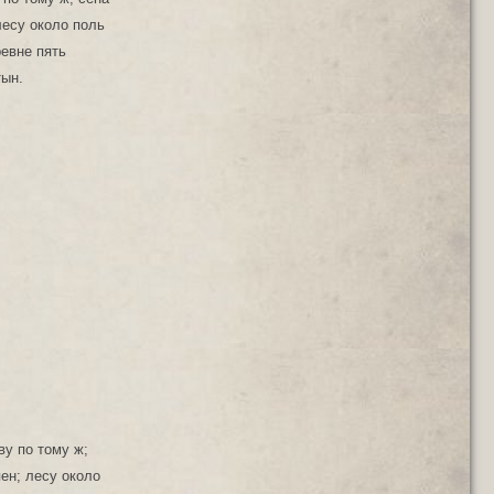
лесу около поль
ревне пять
тын.
ву по тому ж;
пен; лесу около