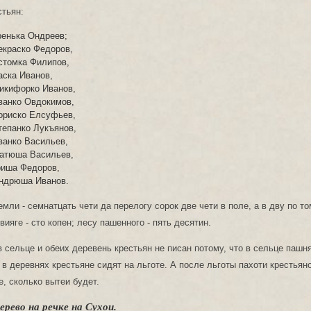
стьян:
ренька Ондреев;
екраско Федоров,
стомка Филипов,
аска Иванов,
икифорко Иванов,
ванко Овдокимов,
ориско Елсуфьев,
тепанко Лукъянов,
ванко Васильев,
Матюша Васильев,
риша Федоров,
Ондрюша Иванов.
мли - семнатцать чети да перелогу сорок две чети в поле, а в дву по то
вияге - сто копен; лесу пашенного - пять десятин.
в сельце и обеих деревень крестьян не писан потому, что в сельце пашня
 в деревнях крестьяне сидят на льготе. А после льготы пахоти крестьян
е, сколько вытеи будет.
ерево на речке на Сухои.