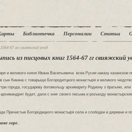
Карты
Библиотечка
Персоналии
Статьи
О
1564-67 гг свияжский уезд
пись из писцовых книг 1564-67 гг свияжский у
аря и великого князя Ивана Васильевича всеа Русии наказу казанскои п
 сын Кикина с товарыщи Богородитцкого монастыря и великого чюдотво
три города, государеву богомольцу архимариту Родиону з братьею, или 
архимандрит будет, дали с книг своего письма и розъезду монастырск
де Пречистые Богородицкого монастыря села и слободки и деревни и п
ове горе.