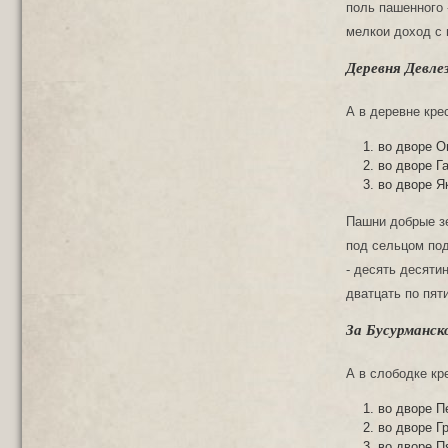
поль пашенного 
мелкои доход с 
Деревня Девлез
А в деревне кре
во дворе О
во дворе Г
во дворе Я
Пашни добрые зем
под сельцом под
- десять десяти
дватцать по пят
За Бусурманск
А в слободке кр
во дворе П
во дворе Г
во дворе П