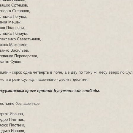
вашко Ортемов,
еверга Степанов,
стомка Пегуша,
енка Мешек,
ука Полоняник,
стомка Полаум,
лексеико Савастьянов,
асюк Максимов,
ванко Васильев,
тепанко Переверстка,
ванко Суюш.
мли - сорок одна четверть в поле, а в дву по тому ж; лесу вверх по Су
мли и реки Сулицы пашенного - десять десятин.
усурманском враге против Бусурманские слободы.
рестьяне безпашенные:
аргак Иванов,
идор Плотник,
асюк Плотник,
едько Иванов,