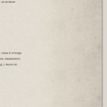
 за всякои
; сена в отходе
оль пашенного
д с выти по