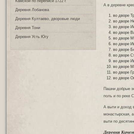
Камской по переписи 1722 г.
А в деревне кре
Деревня Лобанова
во дворе Т
Деревня Култаево, дворовые люди
во дворе Н
во дворе И
Деревня Тони
во дворе В
Деревня Усть Югу
во дворе М
во дворе И
во дворе Б
во дворе С
во дворе И
во дворе 
во дворе Г
во дворе 
Пашни добрые зе
поль и по реке С
А выти и доход 
монастырская, а
выти по десятин
Деревня Кичем