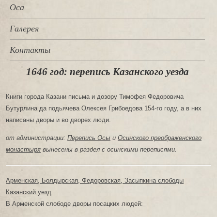
Оса
Галерея
Контакты
1646 год: перепись Казанского уезда
Книги города Казани письма и дозору Тимофея Федоровича
Бутурлина да подьячева Олексея Грибоедова 154-го году, а в них
написаны дворы и во дворех люди.
от администрации:
Перепись Осы
и
Осинского преображенского
монастыря
вынесены в раздел с осинскими переписями.
Арменская, Болдырская, Федоровская, Засыпкина слободы
Казанский уезд
В Арменской слободе дворы посацких людей: