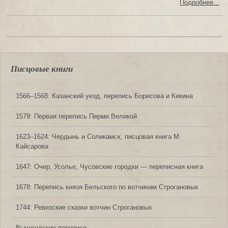
Подробнее...
Писцовые книги
1566‒1568: Казанский уезд, перепись Борисова и Кикина
1579: Первая перепись Перми Великой
1623‒1624: Чердынь и Соликамск, писцовая книга М.
Кайсарова
1647: Очер, Усолье, Чусовские городки — переписная книга
1678: Перепись князя Бельского по вотчинам Строгановых
1744: Ревизские сказки вотчин Строгановых
Вычегодские переписи