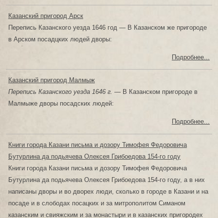
Казанский пригород Арск
Перепись Казанского уезда 1646 год — В Казанском же пригороде
в Арском посадцких людей дворы:
Подробнее...
Казанский пригород Малмыж
Перепись Казанского уезда 1646 г. —
В Казанском пригороде в
Малмыже дворы посадских людей:
Подробнее...
Книги города Казани письма и дозору Тимофея Федоровича
Бутурлина да подьячева Олексея Грибоедова 154-го году
Книги города Казани письма и дозору Тимофея Федоровича
Бутурлина да подьячева Олексея Грибоедова 154-го году, а в них
написаны дворы и во дворех люди, сколько в городе в Казани и на
посаде и в слободах посацких и за митрополитом Симаном
казанским и свияжским и за монастыри и в казанских пригородех