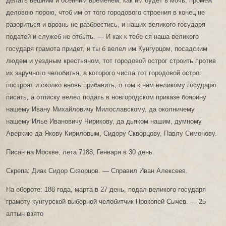
делать вешним и осенним временем, как им будет в мочь, промеж
деловою порою, чтоб им от того городового строения в конец не
разориться и врознь не разбрестись, и наших великого государя
податей и служеб не отбыть. — И как к тебе ся наша великого
государя грамота придет, и ты б велел им Кунгурцом, посадским
людем и уездным крестьяном, тот городовой острог строить против
их заручного челобитья; а которого числа тот городовой острог
построят и сколко вновь прибавить, о том к нам великому государю
писать, а отписку велел подать в новгородском приказе боярину
нашему Ивану Михайловичу Милославскому, да околничему
нашему Илье Ивановичу Чирикову, да дьяком нашим, думному
Аверкию да Якову Кириловым, Сидору Скворцову, Павлу Симонову.
Писан на Москве, лета 7188, Генваря в 30 день.
Скрепа: Диак Сидор Скворцов. — Справил Иван Алексеев.
На обороте: 188 года, марта в 27 день, подал великого государя
грамоту кунгурской выборной челобитчик Прокопей Сычев. — 25
алтын взято