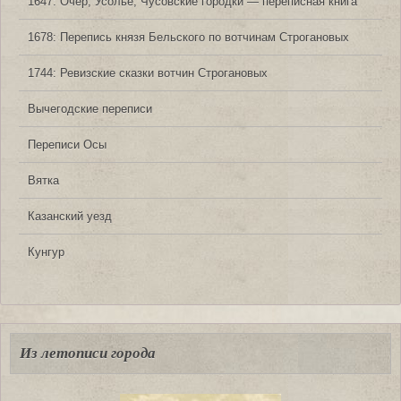
1647: Очер, Усолье, Чусовские городки — переписная книга
1678: Перепись князя Бельского по вотчинам Строгановых
1744: Ревизские сказки вотчин Строгановых
Вычегодские переписи
Переписи Осы
Вятка
Казанский уезд
Кунгур
Из летописи города