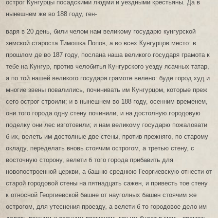
острог Кунгурцы посадскими людми и уездными крестьяны. Да в
нынешнем же во 188 году, ген-
варя в 20 день, били челом нам великому государю кунгурской
земской староста Тимошка Попов, а во всех Кунгурцов место: в
прошлом де во 187 году, послана наша великого государя грамота к
тебе на Кунгур, против челобитья Кунгурского уезду ясачных татар,
а по той нашей великого государя грамоте велено: буде город худ и
многие звены повалились, починивать им Кунгурцом, которые преж
сего острог строили; и в нынешнем во 188 году, осенним временем,
они того города одну стену починили, и на достолную городовую
поделку они лес изготовили; и нам великому государю пожаловати
б их, велеть им достолные две стены, против прежняго, по старому
окладу, переделать вновь стоячим острогом, а третью стену, с
восточную сторону, велети б того города прибавить для
новопостроенной церкви, а башню среднюю Георгиевскую отнести от
старой городовой стены на пятнадцать сажен, и привесть тое стену
к относной Георгиевской башне от науголных башен стоячим же
острогом, для утеснения проезду, а велети б то городовое дело им