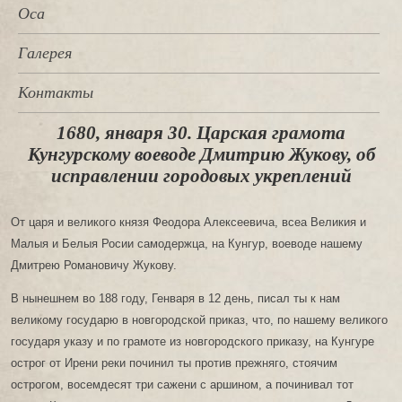
Оса
Галерея
Контакты
1680, января 30. Царская грамота
Кунгурскому воеводе Дмитрию Жукову, об
исправлении городовых укреплений
От царя и великого князя Феодора Алексеевича, всеа Великия и
Малыя и Белыя Росии самодержца, на Кунгур, воеводе нашему
Дмитрею Романовичу Жукову.
В нынешнем во 188 году, Генваря в 12 день, писал ты к нам
великому государю в новгородской приказ, что, по нашему великого
государя указу и по грамоте из новгородского приказу, на Кунгуре
острог от Ирени реки починил ты против прежняго, стоячим
острогом, восемдесят три сажени с аршином, а починивал тот