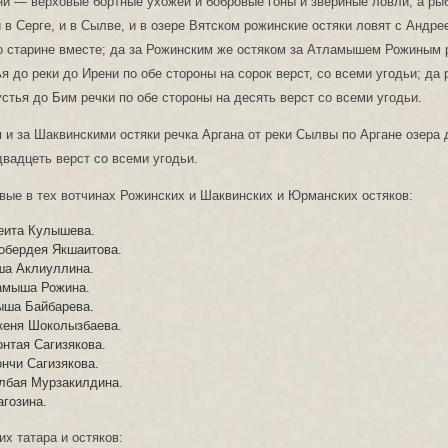
ни — верховые бортные ухожеи и бобровые гоны и звериные ловли; а ры
и в Серге, и в Сылве, и в озере Вятском рожинские остяки ловят с Андр
о старине вместе; да за Рожинским же остяком за Атламышем Рожиным 
я до реки до Ирени по обе стороны на сорок верст, со всеми угодьи; да 
стья до Бим речки по обе стороны на десять верст со всеми угодьи.
 и за Шаквинскими остяки речка Аргана от реки Сылвы по Аргане озера
двадцеть верст со всеми угодьи.
вые в тех вотчинах Рожинских и Шаквинских и Юрманских остяков:
еита Кулышева.
обердея Якшаитова.
ша Аклиуллина.
амыша Рожина.
ыша Байбарева.
кеня Шоколызбаева.
нтая Сагизякова.
нчи Сагизякова.
лбая Мурзакилдина.
гозина.
х татара и остяков: