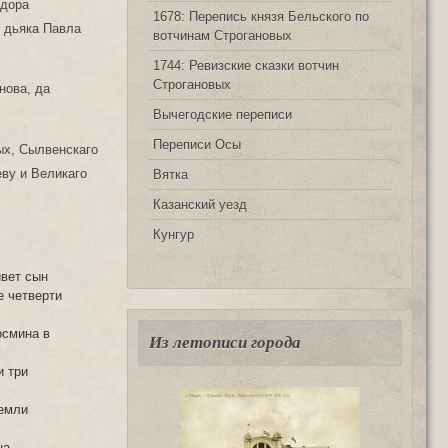
одора
1678: Перепись князя Бельского по
 дьяка Павла
вотчинам Строгановых
1744: Ревизские сказки вотчин
Строгановых
нова, да
Вычегодские переписи
Переписи Осы
ых, Сылвенскаго
еву и Великаго
Вятка
Казанский уезд
Кунгур
ивет сын
е четверти
осмина в
Из летописи города
и три
земли
на.