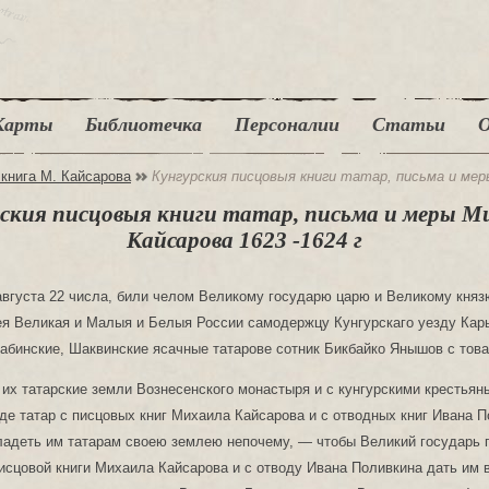
Карты
Библиотечка
Персоналии
Статьи
О
 книга М. Кайсарова
Кунгурския писцовыя книги татар, письма и мер
рския писцовыя книги татар, письма и меры М
Кайсарова 1623 -1624 г
августа 22 числа, били челом Великому государю царю и Великому кня
я Великая и Малыя и Белыя России самодержцу Кунгурскаго уезду Кар
абинские, Шаквинские ясачные татарове сотник Бикбайко Янышов с тов
их татарские земли Вознесенского монастыря и с кунгурскими крестья
-де татар с писцовых книг Михаила Кайсарова и с отводных книг Ивана П
ладеть им татарам своею землею непочему, — чтобы Великий государь 
писцовой книги Михаила Кайсарова и с отводу Ивана Поливкина дать им