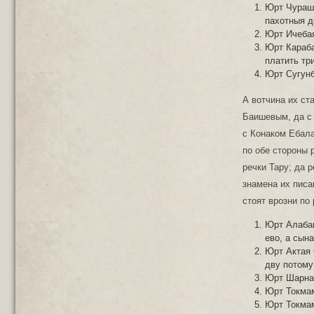
Юрт Чураша
пахотныя д
Юрт Ичебая
Юрт Караба
платить тр
Юрт Сугунб
А вотчина их ст
Баишевым, да с
с Конаком Ебала
по обе стороны 
речки Тару; да 
знамена их пис
стоят врозни по
Юрт Алабаш
ево, а сына
Юрт Актая 
дву потому 
Юрт Шарнам
Юрт Токмам
Юрт Токмам