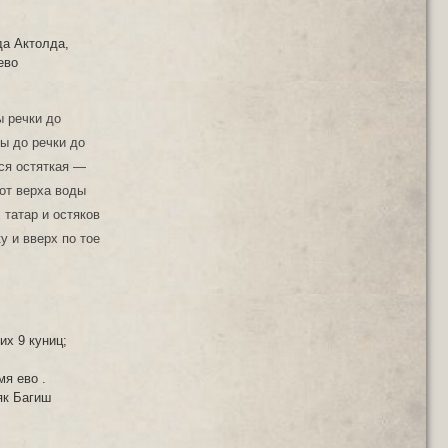
да Актолда,
ево
ы речки до
ы до речки до
ся остяткая —
 от верха воды
 татар и остяков
у и вверх по тое
их 9 куниц;
мя ево .
як Багиш