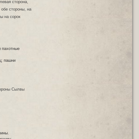
 левая сторона,
 обе стороны, на
ны на сорок
и пахотные
ц; пашни
тороны Сылвы
мины.
куниц;