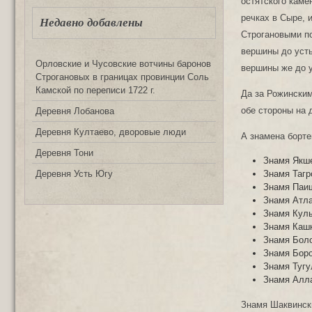
остятского каме
речках в Сыре, 
Недавно добавлены
Строгановыми п
вершины до усть
Орловские и Чусовские вотчины баронов
вершины же до у
Строгановых в границах провинции Соль
Камской по переписи 1722 г.
Да за Рожинским
обе стороны на 
Деревня Лобанова
Деревня Култаево, дворовые люди
А знамена борте
Деревня Тони
Знамя Якш
Знамя Тагр
Деревня Усть Югу
Знамя Паи
Знамя Атл
Знамя Кул
Знамя Каш
Знамя Боло
Знамя Боро
Знамя Тугу
Знамя Алла
Знамя Шаквински