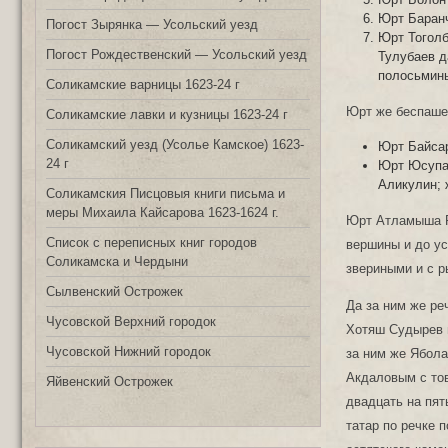
Юрт Баранч
Погост Зырянка — Усольский уезд
Юрт Тоголб
Погост Рождественский — Усольский уезд
Тулубаев д
полосьмин
Соликамские варницы 1623-24 г
Юрт же беспаше
Соликамские лавки и кузницы 1623-24 г
Соликамский уезд (Усолье Камское) 1623-
Юрт Байсар
24 г
Юрт Юсупа 
Аликулин; 
Соликамския Писцовыя книги письма и
меры Михаила Кайсарова 1623-1624 г.
Юрт Атламыша Ро
Список с переписных книг городов
вершины и до ус
Соликамска и Чердыни
звериными и с р
Сылвенский Острожек
Да за ним же ре
Чусовской Верхний городок
Хотяш Судырев в
Чусовской Нижний городок
за ним же Ябола
Акдаловым с тов
Яйвенский Острожек
двадцать на пят
татар по речке 