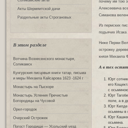
Соликамские акты
почему им тою з
Алексеевича все
Акты Шермяитской дачи
Симанова велено
Раздельные акты Строгановых
Из пермских пис
подьячих Исака 
Ниже Перми Вел
В этом разделе
острожку дереве
князя Михаила Ф
Вотчина Вознесенского монастыря,
Соликамск
А в тех остят
Кунгурския писцовыя книги татар, письма
и меры Михаила Кайсарова 1623 -1624 г
Юрт сотник
его Кощект
Монастырь на Пыскоре
с осьминою
Юрт Тагобе
Монастырь Успения Пречистые
поле, а в д
Богородицы на Чусовой
Юрт Килде 
Орел-городок
осьмины в 
Юрт Кашкен
Очерский Острожек
осьмина.
Погост Городище — Усольский уезд
Юрт Болонт