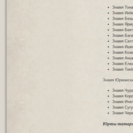
Знамя Тона
Знамя Икб
Знамя Безы
Знамя Ярм
Знамя Бек
Знамя Баги
Знамя Сат
Знамя Ише
Знамя Козе
Знамя Акш
Знамя Елки
Знамя Токб
Знамя Юрманских
Знамя Чур
Знамя Коро
Знамя Ичел
Знамя Сугу
Знамя Чере
Юрты татарск