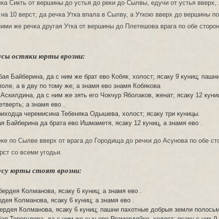
чка Сикть от вершины до устья до реки до Сылвы, едучи от устья вверх,
 на 10 верст; да речка Утка впала в Сылву, а Уткою вверх до вершины по
 ними же речка другая Утка от вершины до Плетешова врага по обе сторо
усы остяки юрты врозни:
ая Байберина, да с ним же брат ево Кобяк, холост; ясаку 9 куниц; пашн
поле, а в дву по тому же; а знамя ево знамя Кобякова
Аскилдина, да с ним же зять его Чокчур Яболаков, женат; ясаку 12 куни
тверть; а знамя ево .
иходца черемисина Тебеняка Одышева, холост; ясаку три куницы.
я Байберина да брата ево Ишмаметя, ясаку 12 куниц, а знамя ево .
еке по Сылве вверх от врага до Городища до речки до Асунова по обе с
рст со всеми угодьи.
усу юрты стоят врозни:
ердея Колманова, ясаку 6 куниц; а знамя ево .
дея Колманова, ясаку 6 куниц; а знамя ево .
рдея Колманова, ясаку 6 куниц; пашни пахотные добрыя земли полось
ая Терегулова, да с ним же сын ево Розмердяйко, холост; ясаку с них 9 