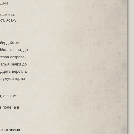
ашни
осьмина.
ст, ясаку
ибирдейком
Ябалаковым, да
това острова,
Малыя речки до
дцеть верст; а
же улусы юрты
, а знамя
 поле, а в
а; а знамя