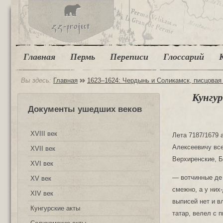
Главная
Пермь
Переписи
Глоссарий
Вы здесь:
Главная
1623‒1624: Чердынь и Соликамск, писцовая
Кунгу
Документы ушедших веков
XVIII век
Лета 7187/1679 
Алексеевичу все
XVII век
Верхиренские, Б
XVI век
— вотчинные де 
XV век
смежно, а у них
XIV век
выписей нет и в
Кунгурские акты
татар, велел с 