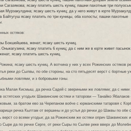
и Сагазякова; ясаку платить шесть куниц; пашни пахотные три полуось
ая Мурзакулдина; ясаку шесть куниц; да у него живут в юрте Мурзакул
а Байтугуш ясаку платить по три куницы, оба холосты; пашни пахотные
ы.
нных остяков:
ы Бокшейшева, женат; ясаку шесть куниц.
Оныкагузина; ясаку платить 6 куниц; да с ним же в юрте живет пасыно
женат, ясаку платить шесть куниц.
жина; ясаку шесть куниц. А вотчина у них у всех Рожинских остяков р
тья реки до Сылвы, по обе стороны, на сто пятьдесят верст с бортные у
ыбными ловлями, и з бобровыми гоны.
чка Малая Кисмыш, да речка Садей с звериными же ловлями; да с ними 
 остятских угодьях Шаквинские остяки и таторови — Танайко Ябалаков 
ковым, за братом ево за Черепаном вобче с юрманскими татаровя с Кор
арищи речка Кылтам от вершины и до устья до речки до Шаквы по обе 
ь верст со всеми угодьи; да за Рожинским же остяки оприч Шаквинских
по Сыре да по речке Серге, от реки Сыры по Сылве реке вверх до Молебн