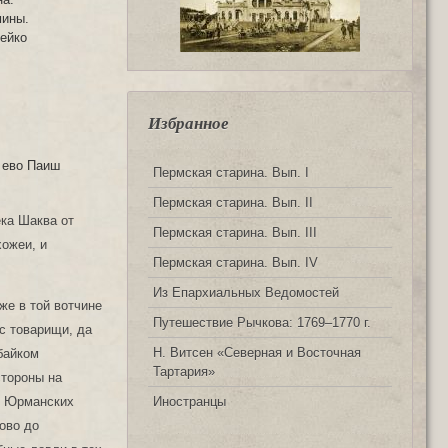
мины.
дейко
Избранное
к ево Паиш
Пермская старина. Вып. I
Пермская старина. Вып. II
ека Шаква от
Пермская старина. Вып. III
хожеи, и
Пермская старина. Вып. IV
Из Епархиальных Ведомостей
же в той вотчине
Путешествие Рычкова: 1769‒1770 г.
с товарищи, да
Н. Витсен «Северная и Восточная
байком
Тартария»
стороны на
Иностранцы
 и Юрманских
ово до