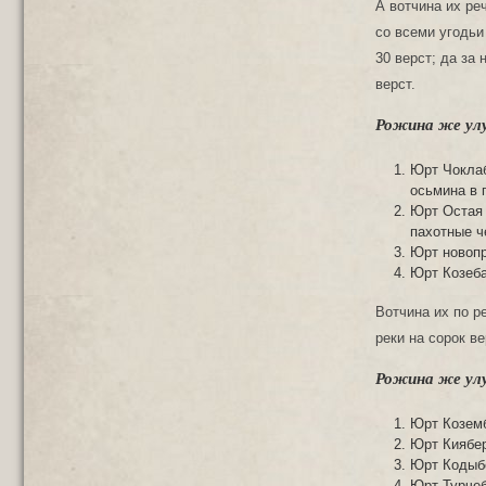
А вотчина их ре
со всеми угодьи
30 верст; да за
верст.
Рожина же ул
Юрт Чоклаб
осьмина в 
Юрт Остая 
пахотные че
Юрт новопр
Юрт Козеба
Вотчина их по р
реки на сорок ве
Рожина же ул
Юрт Коземб
Юрт Киябер
Юрт Кодыбе
Юрт Турчеб