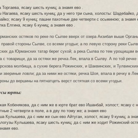
 Торгаева, ясаку шесть куниц; а знамя ево .
 Нагаева, ясаку шесть куниц; да у него три сына, холосты: Шадебайко, 
айко; ясаку 9 куниц; пашни пахотные две четверти с осьминою; а знамя 
ка Елгина, ясаку 6 куниц; а знамя ево .
рманских остяков по реке по Сылве вверх от озера Акзибая выше Орган
о правой стороны Сылве, со всеми угодьи; а по левую сторону реки Сылв
ких да Юрманских татар берег сухой; а река Сылва по тем урощищам в
 с товарищи, да за остяки же речка Лек, впала в Сылву. А по той речке
арскова молбища, а сухие берега Рожинских, и Шаквинских, и Тулвинских
и звериные ловли; да за ними же остяки, речка Шоя, впала в речку в Лек
ороны до вершины на пятнатцеть верст остяткая со всеми угодьи.
усы юрты:
ая Кобенякова, да с ним же в юрте брат ево Ишанбай, холост; ясаку с н
тные 2 четверти в поле, а в дву по тому же; а знамя ево
а Кулышева, да с ним же сын ево Айтуган, холост, ясаку 9 куниц; а зна
огузы Кулышева, ясаку шесть куниц; да с ним же ходит Рожинский ост
знамя ево.