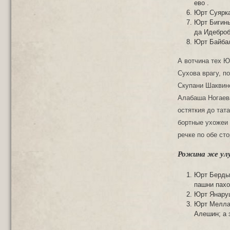
ево .
Юрт Суярка
Юрт Бигины
да Идеброб
Юрт Байбал
А вотчина тех Ю
Сухова врагу, п
Скупани Шаквинс
Алабаша Ногаева
остяткия до тат
бортные ухожеи 
речке по обе ст
Рожина же ул
Юрт Бердык
пашни пахо
Юрт Янаруш
Юрт Меллал
Алешин; а 