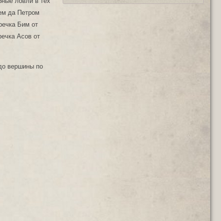
бные ловли в тех
еем да Петром
речка Бим от
речка Асов от
 до вершины по