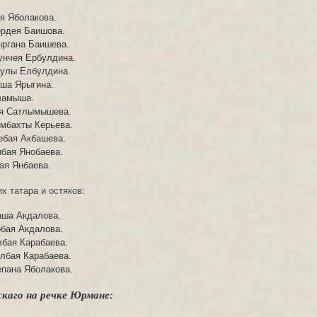
я Яболакова.
ердея Баишова.
ргана Баишева.
унчея Ербулдина.
тулы Елбулдина.
ша Ярыгина.
ламыша.
я Сатлымышева.
мбахты Керьева.
ебая Акбашева.
бая Янобаева.
ая Янбаева.
 татара и остяков:
аша Акдалова.
бая Акдалова.
бая Карабаева.
лбая Карабаева.
пана Яболакова.
аго на речке Юрмане: