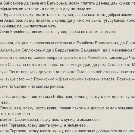
 Байсанова да сына его Батырбака; ясаку платить двенадцать куниц; п
обрыя земли четверть в поле, а в дву по тому же.
 Чурашева; ясаку платить шесть куниц; пашни пахотныя добрыя земли 
я Акдалова; ясаку платить 6 куниц; да у него же сына Тугусубайка, холо
и куницы; пашни пахотные четь.
аева Карабаева, ясаку шесть куниц; пашни пахотныя осьмина.
аринная, обща с сылвенскими остяками с Танайком Ебалаковым, да Сыг
 Аламашом Сеплюковым да з Бердыганком Баишевым, да с Черепаном 
ковым по реке по Сылве вверх от остяткого от Молебного Камени до Час
реки Сылвы на пятнатцеть верст со всеми угодьи; да река Сылва же от 
речка Таз от вершины до устья до реки до Сылвы по обе стороны на пятна
аны выше сего — с Рожинским и Шаквинскими знамены вместе. Рожина 
 реке по Сылве и по малым речкам.
а Нагаева да с ним же сын Енболгозя, холост; ясаку с них девять куниц
 ево .
Олобашева, ясаку шесть куниц; пашни пахотныя добрыя земли осьмина в
же; а знамя ево .
аметя Сарамишева, ясаку шесть куниц; а знамя ево .
етя Торгаева, ясаку шесть куниц; а знамя ево .
ешя Торгаева, ясаку шесть куниц; пашни пахотные добрыя земли осьмин