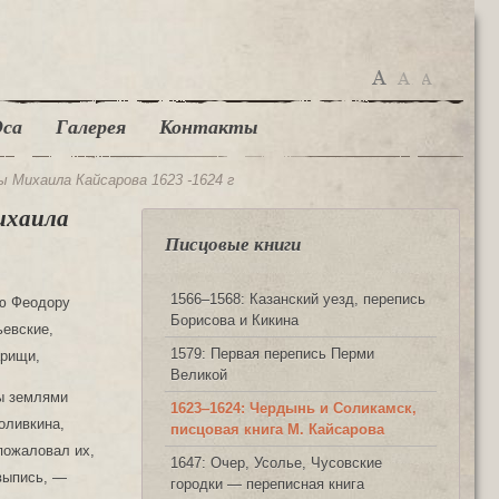
са
Галерея
Контакты
ы Михаила Кайсарова 1623 -1624 г
ихаила
Писцовые книги
1566‒1568: Казанский уезд, перепись
зю Феодору
Борисова и Кикина
ьевские,
1579: Первая перепись Перми
арищи,
Великой
ны землями
1623‒1624: Чердынь и Соликамск,
оливкина,
писцовая книга М. Кайсарова
пожаловал их,
1647: Очер, Усолье, Чусовские
 выпись, —
городки — переписная книга