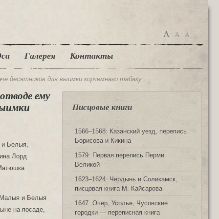
са
Галерея
Контакты
че десятников для выимки корчемнаго табаку
отводе ему
выимки
Писцовые книги
1566‒1568: Казанский уезд, перепись
Борисова и Кикина
 и Белыя,
1579: Первая перепись Перми
рина Лорд
Великой
 Матюшка
1623‒1624: Чердынь и Соликамск,
писцовая книга М. Кайсарова
 Малыя и Белыя
1647: Очер, Усолье, Чусовские
ыне на посаде,
городки — переписная книга