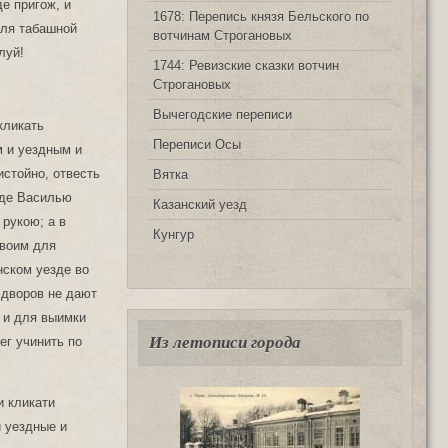
е пригож, и
1678: Перепись князя Бельского по
для табашной
вотчинам Строгановых
луй!
1744: Ревизские сказки вотчин
Строгановых
Вычегодские переписи
кликать
Переписи Осы
м и уездным и
стойно, отвесть
Вятка
оде Василью
Казанский уезд
рукою; а в
Кунгур
своим для
нском уезде во
 дворов не дают
 и для выимки
Из летописи города
ег учинить по
и кликати
и уездные и