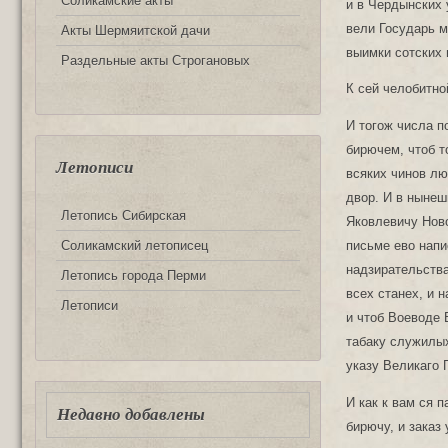
Соликамские акты
и в Чердынских 
вели Государь м
Акты Шермяитской дачи
выимки сотских 
Раздельные акты Строгановых
К сей челобитно
И тогож числа п
бирючем, чтоб т
Летописи
всяких чинов лю
двор. И в нынеш
Летопись Сибирская
Яковлевичу Ново
письме ево напи
Соликамский летописец
надзирательства
Летопись города Перми
всех станех, и 
Летописи
и чтоб Воеводе
табаку служилых
указу Великаго 
И как к вам ся п
Недавно добавлены
бирючу, и заказ