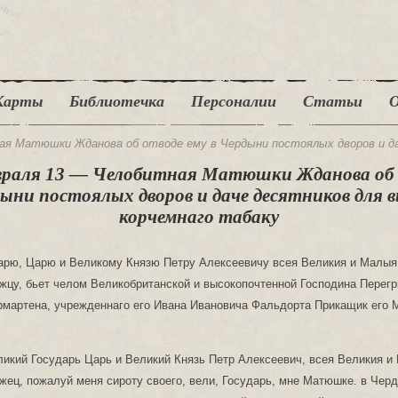
Карты
Библиотечка
Персоналии
Статьи
О
ная Матюшки Жданова об отводе ему в Чердыни постоялых дворов и да
евраля 13 — Челобитная Матюшки Жданова об 
дыни постоялых дворов и даче десятников для 
корчемнаго табаку
арю, Царю и Великому Князю Петру Алексеевичу всея Великия и Малыя
цу, бьет челом Великобританской и высокопочтенной Господина Перег
рмартена, учрежденнаго его Ивана Ивановича Фальдорта Прикащик его
икий Государь Царь и Великий Князь Петр Алексеевич, всея Великия и
ец, пожалуй меня сироту своего, вели, Государь, мне Матюшке. в Черд