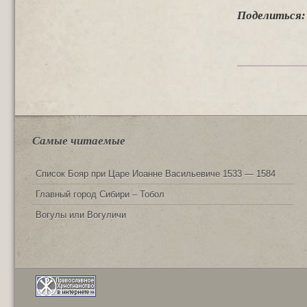
Поделиться:
Самые читаемые
Список Бояр при Царе Иоанне Васильевиче 1533 — 1584
Главный город Сибири – Тобол
Вогулы или Вогуличи