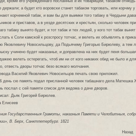
ди, кроме его учрежденнаго посланных и их товарищей, табаком отнюдь 
е держали; а будет кто воровски станет табаком торговать, или корчму у
узнают корчемной табак, и вам бы для выимки того табаку в Чердыни дав
ников и приставов, а в уезде десятских и крестьян, сколько человек при
го табаку вынято будет, и тот табак и тех людей, у кого тот табак вынят
лать к Соли камской к розспросу тотчас, и велеть их объявлять в прика
ю Яковлевичу Новосильцову, да Подьячему Григорью Бирюлеву, а тем л
зыску учинено будет наказанье, и доправлена на них будет пеня больша
дажею велеть остерегать, чтоб им ни от кого никаких обид не было и дл
но, отвесть дворы тотчас безо всякаго молчания.
оевода Василий Яковлевич Новосильцов печать свою приложил.
16 день сю память подал присланной человек табашнаго дела Матюшка 
нь послал с сей памяти список для ведома о даче дворов.
исал: Дьяк Григорей Бирюлев.
а Елисеев
вния Государственныя Грамоты, наказныя Памяти и Челобитныя, собр
ии», В. Берх, Санктпетербург. 1821
Назад