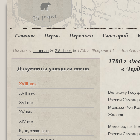
Главная
Пермь
Переписи
Глоссарий
Вы здесь:
Главная
XVIII век
1700 г. Февраля 13 — Челобит
1700 г. Ф
в Чер
Документы ушедших веков
XVIII век
Великому Госуд
XVII век
России Самодерж
XVI век
Маркиза Фон-Ка
XV век
Жданов.
XIV век
Милосердый Вел
Кунгурские акты
России Самодерж