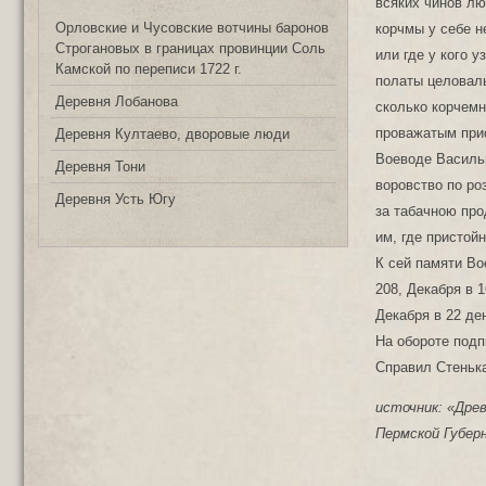
всяких чинов лю
Орловские и Чусовские вотчины баронов
корчмы у себе н
Строгановых в границах провинции Соль
или где у кого 
Камской по переписи 1722 г.
полаты целоваль
Деревня Лобанова
сколько корчемна
проважатым прис
Деревня Култаево, дворовые люди
Воеводе Василь
Деревня Тони
воровство по ро
Деревня Усть Югу
за табачною про
им, где пристой
К сей памяти В
208, Декабря в 
Декабря в 22 де
На обороте подп
Справил Стеньк
источник: «Дре
Пермской Губерн