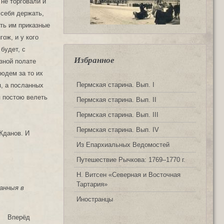
не торговали и
 себя держать,
ать им приказные
гож, и у кого
 будет, с
Избранное
зной полате
юдем за то их
Пермская старина. Вып. I
я, а посланных
я постою велеть
Пермская старина. Вып. II
Пермская старина. Вып. III
Пермская старина. Вып. IV
Жданов. И
Из Епархиальных Ведомостей
Путешествие Рычкова: 1769‒1770 г.
Н. Витсен «Северная и Восточная
Тартария»
анныя в
Иностранцы
Вперёд