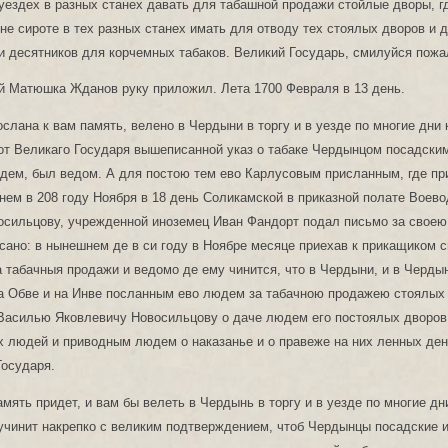
уездех в разных станех давать для табашной продажи стойлые дворы, гд
не сироте в тех разных станех имать для отводу тех стоялых дворов и 
и десятников для корчемных табаков. Великий Государь, смилуйся пожа
й Матюшка Жданов руку приложил. Лета 1700 Февраля в 13 день.
ослана к вам память, велено в Чердыни в торгу и в уезде по многие дни 
от Великаго Государя вышеписанной указ о табаке Чердынцом посадски
дем, был ведом. А для постою тем ево Карлусовым присланным, где при
нем в 208 году Ноября в 18 день Соликамской в приказной полате Воев
сильцову, учрежденной иноземец Иван Фандорт подал письмо за своею 
сано: в нынешнем де в си году в Ноябре месяце приехав к прикащиком 
 табачныя продажи и ведомо де ему чинится, что в Чердыни, и в Черды
на Обве и на Инве посланным ево людем за табачною продажею стоялых
 Василью Яковлевичу Новосильцову о даче людем его постоялых дворов
 людей и приводным людем о наказанье и о правеже на них ленных ден
Государя.
амять придет, и вам бы велеть в Чердынь в торгу и в уезде по многие дн
 учинит накрепко с великим подтверждением, чтоб Чердынцы посадские 