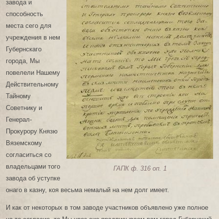
завода и
способность
места сего для
учреждения в нем
Губернскаго
города, Мы
повелели Нашему
Действительному
Тайному
Советнику и
Генерал-
Прокурору Князю
Вяземскому
согласиться со
владельцами того
ГАПК ф. 316 оп. 1
завода об уступке
онаго в казну, коя весьма немалый на нем долг имеет.
И как от некоторых в том заводе участников объявлено уже полное