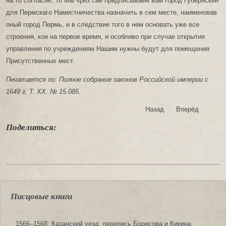
на то согласие, то Мы чрез сие предписываем вам город Губернский
для Пермскаго Наместничества назначить в сем месте, наименовав
оный город Пермь, и в следствие того в нем основать уже все
строения, кои на первое время, и особливо при случае открытия
управления по учреждениям Нашим нужны будут для помещения
Присутственных мест.
Печатается по: Полное собрание законов Российской империи с
1649 г. Т. XX. № 15.085.
Назад
Вперёд
Поделиться:
Писцовые книги
1566‒1568: Казанский уезд, перепись Борисова и Кикина