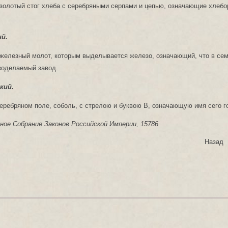
золотый стог хлеба с серебряными серпами и цепью, означающие хлебо
ий.
железный молот, которым выделывается железо, означающий, что в сем
зоделаемый завод.
кий.
серебряном поле, соболь, с стрелою и буквою В, означающую имя сего г
ное Собрание Законов Российской Империи, 15786
Назад