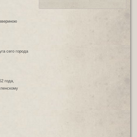
 звериною
га сего города
2 года,
спенскому