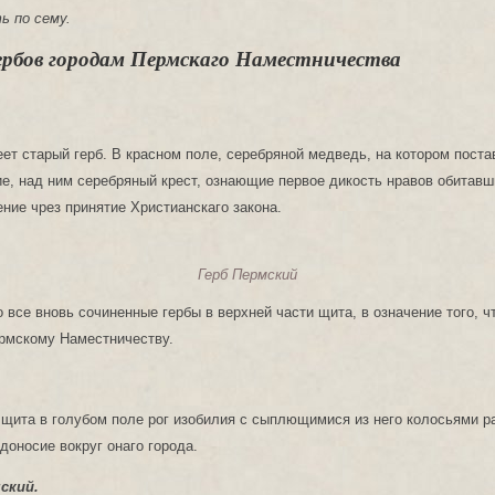
ь по сему.
ербов городам Пермскаго Наместничества
ет старый герб. В красном поле, серебряной медведь, на котором поста
е, над ним серебряный крест, ознающие первое дикость нравов обитавш
ние чрез принятие Христианскаго закона.
Герб Пермский
о все вновь сочиненные гербы в верхней части щита, в означение того, ч
рмскому Наместничеству.
 щита в голубом поле рог изобилия с сыплющимися из него колосьями ра
оносие вокруг онаго города.
мский.