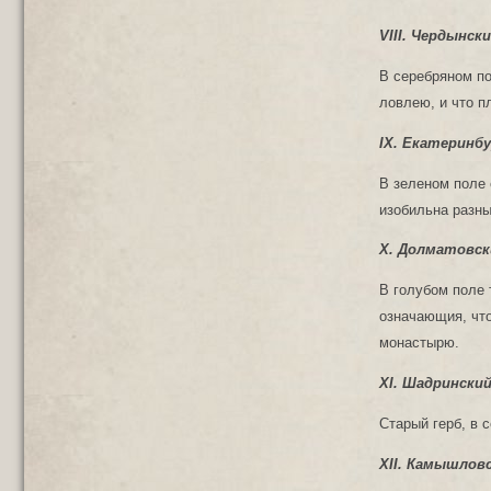
VIII. Чердынски
В серебряном по
ловлею, и что п
IX. Екатеринбу
В зеленом поле 
изобильна разн
X. Долматовск
В голубом поле 
означающия, что
монастырю.
XI. Шадринский
Старый герб, в 
XII. Камышловс