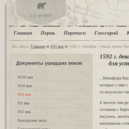
Главная
Пермь
Переписи
Глоссарий
Вы здесь:
Главная
XVI век
1592 г. декабря – Наказ князю 
1592 г. де
для ус
Документы ушедших веков
XVIII век
...Микифора Вас
которые с ним с
XVII век
по вогульски гов
XVI век
А велети тем детям боярским собрать на государеву службу на Пелымского князя Лелинских вогуличь с сотником с Кирчеем 25, Вишерских вогуличь с сотником 25, всего их собрати 50 человек; а собрав тех вогуличь, велети детем боярским с ними итти в новой город на Лозву ко князю Петру. А государево жалованное слово сказать, что их государь пожалует, в данех во всяких полегчит, а ныне им дать велеть на Лозве денежное жалованье и хлебное воеводе князю Петру Горчакову. А послано на них со князем Петром 54 рубли, рядовым по рублю человеку, а сотником по 2 рубли человеку; да взять князю Петру ж с Перми на них по чети муки, итого 52 чети, и отвести с Перми на Лозву с собою князю Петру вместе. А розослав детей боярских, самому князю Петру итти из Перми с Микифором вместе, взяв с собой наряд, в новой город на Лозву. А на Березов остров Микифору с товарищи взять с собою наряд. А пришед на Лозву вместе с Ываном Григорьевичем Нагим, под государев запас, и под воевод и ратных людей, и под жилецких и под их запасы, в которых судех людем всяким итти и запасу государеву быти, делать суды по государеву указу, каков указ подлинной послан к Ивану к Нагому, большие суды, и малые суды, и струги гребные. И только Иван тех судов против государева указу на всю рать не зделал, и те суды князю Петру доделывать, и покрыть всем вместе с Микифором с товарыщи всеми людьми тотчас, досмотря судов, которые суды велено делать Ивану Нагому наперед сего. А что Иван Нагой по Микифоров приезд судов делал, и что старых судов зделано, и что судов из Сибири под государевою казною пришло, и что по
XV век
XIV век
Кунгурские акты