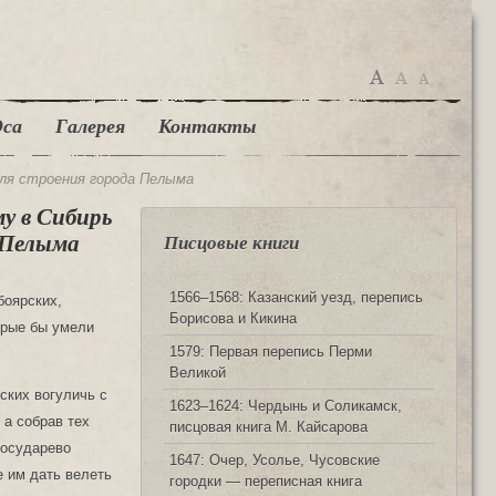
са
Галерея
Контакты
для строения города Пелыма
му в Сибирь
 Пелыма
Писцовые книги
1566‒1568: Казанский уезд, перепись
боярских,
Борисова и Кикина
орые бы умели
1579: Первая перепись Перми
Великой
 и усольцы, пойдут по росписи в Сибирь, в Тобольской город. А воеводе князю Петру Ивановичи после Микифора быти в новом городе в Тоборах по сему государеву наказу и устроить: после воевод наперед всево город укрепить, и наряд по городу иставить, и государев запас в житницы устроить и держать за своею печатью, и велети житницы делати плотником в ту же пору тотчас, как город почнут делать. А быть со князем Петром у государева дела голове Семену Ушакову. И о всем промышлять князю Петру, и люди устроить, и места под дворы роздавати жилецким людем и казаком, смотря по тамошному месту, как бы вперед было государеву делу прибыльнее. А казаком Терским говорить государево жаловальное слово, чтоб они государю послужили. А которые захотят в жильцы туго изо всяких из ратных людей, и князю Петру их переписати. А устроить туто 50 человек конных, тем и земли пометив роздавать. А жалованья годового сулить им польским казаком по 7-ми рублей, а атаману 10 рублев, а хлеба по 7-ми чети муки, а овса по тому ж. А стрельцов прибирать пеших до 100 человек. А сотнику по тому ж, что и атаману, а пешим стрельцом по 5-ти рублев, да хлеба по 5-ти четь муки, да по чети круп, да по чети толокна человеку. А земли бы им всем давати, чтоб вперед всякой был хлебопашец, и хлеба не возить. А которые Московские веденцы, 9 человек, ис Каргополя посланы, и тем указать земли и угодья, чтоб они ис Перми с собою веяли и лошади, и животины, и сох, хоти немного, чтоб им пашня вскоре завести. А которые посланы ис Перми и
1623‒1624: Чердынь и Соликамск,
писцовая книга М. Кайсарова
1647: Очер, Усолье, Чусовские
городки — переписная книга