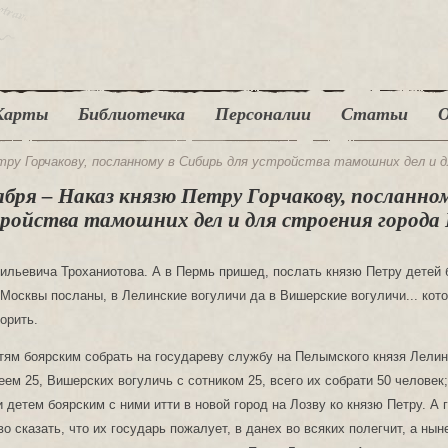
Карты
Библиотечка
Персоналии
Статьи
О
Петру Горчакову, посланному в Сибирь для устройства тамошних дел и 
кабря – Наказ князю Петру Горчакову, посланно
тройства тамошних дел и для строения города
ильевича Троханиотова. А в Пермь пришед, послать князю Петру детей 
 Москвы посланы, в Лелинские вогуличи да в Вишерские вогуличи... кот
орить.
делано, то все приехав князю Петру с Микифором с Троханиотовым записать, да тотчас велети суды делать и конопатить наспех неотступно день и ночь. А будет мало судов заведено, и князю Петру с Микифором с товарыщи, сметя судов, к тому прибавить, только бы подо всю рать сполна суды поделать наспех всеми людьми. И того над плотники смотрити беречь накрепко, чтобы суды подо всю рать делать наспех неотступно, чтоб все суды изготовить к весне против государева указу, чтобы запасу сверху не намочило, и пойти бы с Лозвы реки с весны, кой час кры пройдут. А для хлебных запасов и для ратных людей и плотников детям боярским по государевым наказом ехати в Пермь, а из Перми к Микифору Васильевичи, Траханиотову с товарыщи на Лозву к воеводам, а приехав на Лозву отдати запас и ратных людей воеводам. И итти им велено детем боярским с воеводами по росписи. А самому князю Петру, пришед ис Перми на Лозву, государевым судовым делом промышлять с воеводою с Микифором Васильевичем Траханиотовым с товарищи сопча вместе. А воеводе Микифору, и князю Петру, и князю Михаилу Волконскому, и князю Матвею Львову и голове Богдану Воейкову да Ивану Змееву до тех мест, как они пропустят ратных людей и хлебные запасы мимо Пермь на Лозву, побыти в Перми. А в наказе у Микифора с товарищи то имянно написано, что им ратных людей и хлебные запасы пропустить на Лозву наперед себя, а самим воеводам и головам итти после ратных людей и после хлебных запасов с нарядом. А как, даст бог, воеводы и дети боярские и с ратными людьми на Лозву придут все сполна и суды доделают, пришед всею ратью, и на весне лед почнет скрыватца, и воеводе князю Петру Ивановичю Горчакову вместе с воеводами с Микифором Васильевичем Трохониотовым с товарыщи и с Ываном с Нагим велети государевы хлебные запасы и наряд и пушечные запасы в суды покласти и укрыти гораздо, чтобы государева запасу не подмочило. А роздавать суды по людем, смотря по запасу, с Микифором вместе, и разобрався с людьми, и росписав по тому, и устроив запас и наряд и ратных людей в судех, по росписи перед собою, и с их животом и з животиною, которая пойдет с жилецкими, с пашенными людьми. А устрояся князю Петру вместе с воеводами с Микифором Васильевичем с товарыщи итти с Лозвы в Сибирь, в Тоборы, по сему государеву наказу. А воеводе Микифору с товарыщи, как ему в Сибирь итти, наказ подлинной послан к Микифору за приписью дьяка Ондрея Щелкалова. А пришед в Тоборы, присмотрить под город место, где пригоже, где быти новому городу в Тоборах, или старой город занять, да где лутче, туго князю Петру, высмотря место, сговоря с воеводами с Микифором Васильевичем с Траханиотовым с товарыщи, занята город, и на чертеж начертити и всякие крепости выписать. А сперва острог на том месте занять и поставить и на город всеми людьми, всею ратью, лесу припасти. А Микифору Васильевичю с товарыщи вскинуть на рать на всю на служилые казаки по 5-ти бревен на человека, и на пермичь, и на вымичь, и на усольцов по 15-ти бревен или по 10-ти бревен, как будет пригоже. А побыть Микифору с товарыщи туго с неделю, покамест острог укрепят и лесу поронят. А лес на город ронити лехкой, и чтобы вскоре город зделать, а сперва поставить острог. А промышлять при воеводах при Микифоре Васильевиче с товарыщи, чтобы приманить Пелымскаго князя Аблегирима, да сына его большаго Тагая, да племянников его да внучат Пелымскаго, тех всех приманив, извести, и лутчих его людей пяти шти, которые самые пущие, от которых смута была, про тех сыскав, переимав их, извести. А меньшего сына Таутия и з женою и з детьми отпустить с Микифором в Тобольской город ко князю Федору к Лобанову. А тех черных ясашных людей примолыти и государево им жалованье сказати. Чтоб они были в государеве жалованье, и ясак сполна платили, и к городу приходили, и ни о чем не опасались, а государева милость к ним будет; а что воровал князь Пелымской да дети его, и над теми потому и стало, а до них до ясашных людей ничего ни в чем дела нет и вперед не будет. А город при всех воеводах обложить, чтоб Микифору Васильевичи с товарыщи всеми людьми лесу выронити, и острог зделати, и город обложити всеми людьми вместе. А побыв того неделю или ден до 10-ти, Микифору с товарыщи пойти всеми людьми прочь в Тобольской город, а князю Петру остатись туто со всеми своими людьми, которым с ним со князем Петром велено быть в Тоборах, и город доделывать наспех, чтоб город зделати вскоре. А которые с ним вогуличи будут 50 человек, и с теми голове быти сыну боярскому, выбрав доброму, в городе по росписи. А делати им городовое дело, как и своими да и тутошними людьми Пелымскими вогуличи делать город. Да из Тоборов и из Кошуков велети тотчас у себя быть с 3-х луков по человеку с топоры, город делать. А сперва их всех беречись, велети им лес ронить и привозить под город, а стояли бы под городом, а в город их и Пелымских вогуличь не пущать, чтоб им людей государевых не смечати, и им дати место возле острогу, а с русскими людьми бы им не быть, то делать, посмотря по тамошнему делу, как будет пригоже. А будет Пелымской князь Аблегирим слышит ратных людей и к воеводам не появитца, а почнет бегать, и воеводам Микифору Васильевичю с товарищи, став против Пелыми на старом городище, послать ратных людей в малых судех ото всех воевод искать Аблегирима Пелымского, и жоны и дети их и люди воевать и побивать, и городок его жечи. А итти в поход князю Петру самому. А то имянно к Пелымскому князю, и к детем его, и к лутчим людем его к вогуличам князю Петру приказывать, чтоб они от государя на себя опалы большие не наводили, а пошли без боязни ко государевым воеводам и Пелымского князя привели, а государь их пожалует, и Пелымскому князю ничего не будет. А будет Пелымской князь и дети его придут к воеводам, и их обнадежить, чтоб их всех приманити. А воеводам Микифору Васильевичю с товарыщи тогды и другую неделю постоять, и их извоевать и угрозить, и город укрепить вдруг, чтоб князя Петра оставили в Тоборах у города безстрашно. А приманя князя Пелымского Аблегирима и детей его по тому ж, самого князя и сына большего казнить, да с ними человек 5–6 пущих, сыскав, казнить. А меньшева сына и з женою и з детьми Микифору взять с собою в Тобольской город. А черных людей всех примолыти и обнадежить, чтоб жили по своим юртам и в город приходили. И став в Тоборах в старом городе или в новом месте, где крепчае, заняв острог, укрепитися, а старой городок разорили, чтоб у Тоборовских людей города не было. А укрепяся острогом, лесу привести всею ратью. И постояв с неделю, Микифору с товарыщи пойти в Тобольской город, а воеводе князю Петру город делать, и ласка пелымцом дати и их беречись во всем. А жилецких пашенных людей и наряд устроить по городу, и всякие пушечные запасы устроить в казне по росписи, какова с ним роспись послана, почему ему людей с собою оставить и хлебные запасы. А воеводе Микифору Васильевичю с товарыщи, а с ним ратные люди, дети боярские, и атаманы, и казаки, и земские ратные люди: пермичи, и вятчане, и вымичи,