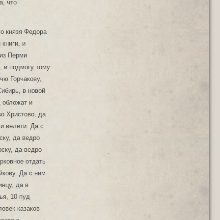
го князя Федора
 книги, и
 из Перми
, и подмогу тому
ичю Горчакову,
Сибирь, в новой
д обложат и
во Христово, да
и велети. Да с
ску, да ведро
оску, да ведро
ерковное отдать
йкову. Да с ним
нцу, да в
ья, 10 пуд
ловек казаков