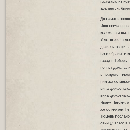
Да память воево
Ивановича всеа 
колокола и все 
Углетцкого, а д
дьякону взяти в
взяв образы, и к
город в Тоборы, 
почнут делать, 
в приделе Никол
ним же со князе
вина церковнаго
вина церковнаго.
Ивану Нагому, а
же со князем Пе
Тюмень послано 
свинцу, всего в