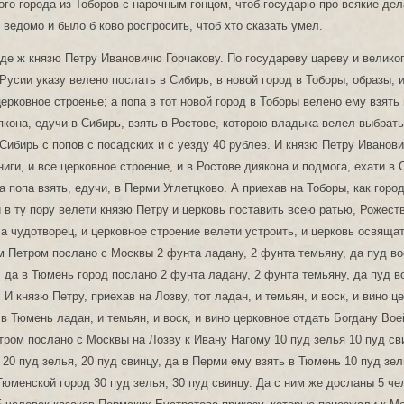
де ж князю Петру Ивановичю Горчакову. По государеву цареву и велико
Русии указу велено послать в Сибирь, в новой город в Тоборы, образы, и
церковное строенье; а попа в тот новой город в Тоборы велено ему взять
ьякона, едучи в Сибирь, взять в Ростове, которою владыка велел выбрать
 Сибирь с попов с посадских и с уезду 40 рублев. И князю Петру Иванов
ниги, и все церковное строение, и в Ростове диякона и подмога, ехати в 
а попа взять, едучи, в Перми Углетцково. А приехав на Тоборы, как горо
и в ту пору велети князю Петру и церковь поставить всею ратью, Рожест
а чудотворец, и церковное строение велети устроить, и церковь освящат
м Петром послано с Москвы 2 фунта ладану, 2 фунта темьяну, да пуд во
; да в Тюмень город послано 2 фунта ладану, 2 фунта темьяну, да пуд в
 И князю Петру, приехав на Лозву, тот ладан, и темьян, и воск, и вино ц
 в Тюмень ладан, и темьян, и воск, и вино церковное отдать Богдану Вое
тром послано с Москвы на Лозву к Ивану Нагому 10 пуд зелья 10 пуд сви
20 пуд зелья, 20 пуд свинцу, да в Перми ему взять в Тюмень 10 пуд зел
 Тюменской город 30 пуд зелья, 30 пуд свинцу. Да с ним же досланы 5 че