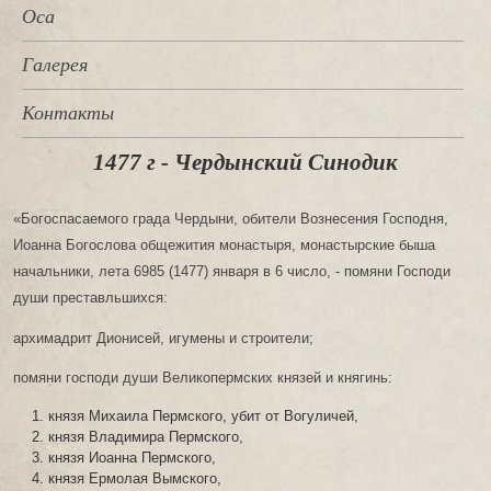
Оса
Галерея
Контакты
1477 г - Чердынский Синодик
«Богоспасаемого града Чердыни, обители Вознесения Господня,
Иоанна Богослова общежития монастыря, монастырские быша
начальники, лета 6985 (1477) января в 6 число, - помяни Господи
души преставльшихся:
архимадрит Дионисей, игумены и строители;
помяни господи души Великопермских князей и княгинь:
князя Михаила Пермского, убит от Вогуличей,
князя Владимира Пермского,
князя Иоанна Пермского,
князя Ермолая Вымского,