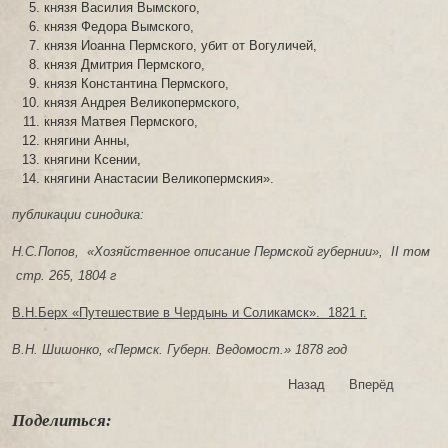
князя Василия Вымского,
князя Федора Вымского,
князя Иоанна Пермского, убит от Вогуличей,
князя Дмитрия Пермского,
князя Константина Пермского,
князя Андрея Великопермского,
князя Матвея Пермского,
княгини Анны,
княгини Ксении,
княгини Анастасии Великопермския».
публикации синодика:
Н.С.Попов, «Хозяйственное описание Пермской губернии», II том
стр. 265, 1804 г
В.Н.Берх «Путешествие в Чердынь и Соликамск». 1821 г.
В.Н. Шишонко, «Пермск. Губерн. Ведомост.» 1878 год
Назад
Вперёд
Поделиться: