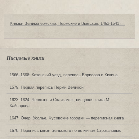
Князья Великопермские, Пермские и Вымские, 1463-1641 г.г.
Писцовые книги
1566‒1568: Казанский уезд, перепись Борисова и Кикина
1579: Первая перепись Перми Великой
1623‒1624: Чердынь и Соликамск, писцовая книга М.
Кайсарова
1647: Очер, Усолье, Чусовские городки — переписная книга
1678: Перепись князя Бельского по вотчинам Строгановых