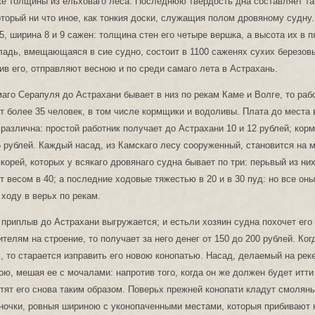
же толщины из ельховаго леса. Последнюю твердость дна составляет т
оторый ни что иное, как тонкия доски, служащия полом дровяному судну.
5, ширина 8 и 9 сажен: толщина стен его четыре вершка, а высота их в п
адь, вмещающаяся в сие судно, состоит в 1100 саженях сухих березов
ив его, отправляют весною и по среди самаго лета в Астрахань.
маго Серапуля до Астрахани бывает в низ по рекам Каме и Волге, то ра
т более 35 человек, в том числе кормщики и водоливы. Плата до места 
различна: простой работник получает до Астрахани 10 и 12 рублей; корм
 рублей. Каждый насад, из Камскаго лесу сооруженный, становится на м
якорей, которых у всякаго дровянаго судна бывает по три: перьвый из ни
т весом в 40; а последние ходовые тяжестью в 20 и в 30 пуд: но все он
 ходу в верьх по рекам.
приплыв до Астрахани выгружается; и естьли хозяин судна похочет его
телям на строение, то получает за него денег от 150 до 200 рублей. Ко
, то старается изправить его новою конопатью. Насад, делаемый на рек
ою, мешая ее с мочалами: напротив того, когда он же должен будет итти
атят его снова таким образом. Поверьх прежней конопати кладут смоляны
аночки, ровныя шириною с уконопаченными местами, которыя прибивают