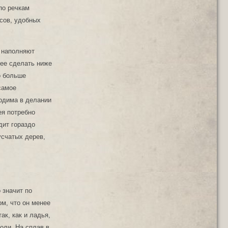
по речкам
сов, удобных
х наполняют
 ее сделать ниже
о больше
самое
ходима в делании
ея потребно
дит гораздо
усчатых дерев,
 значит по
ом, что он менее
ак, как и ладья,
оли. На сплав в