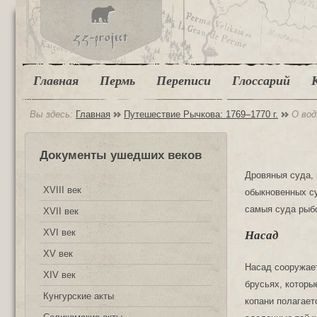
Главная
Пермь
Переписи
Глоссарий
Вы здесь:
Главная
Путешествие Рычкова: 1769‒1770 г.
О вод
Документы ушедших веков
Дровяныя суда, 
XVIII век
обыкновенных су
самыя суда рыбо
XVII век
XVI век
Насад
XV век
Насад сооружает
XIV век
брусьях, которы
Кунгурские акты
копани полагает