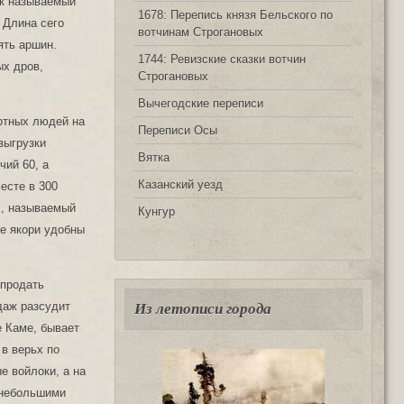
ак называемый
1678: Перепись князя Бельского по
 Длина сего
вотчинам Строгановых
ять аршин.
1744: Ревизские сказки вотчин
ых дров,
Строгановых
Вычегодские переписи
ботных людей на
Переписи Осы
выгрузки
Вятка
чий 60, а
Казанский уезд
есте в 300
х, называемый
Кунгур
ые якори удобны
 продать
гдаж разсудит
Из летописи города
е Каме, бывает
 в верьх по
е войлоки, а на
 небольшими