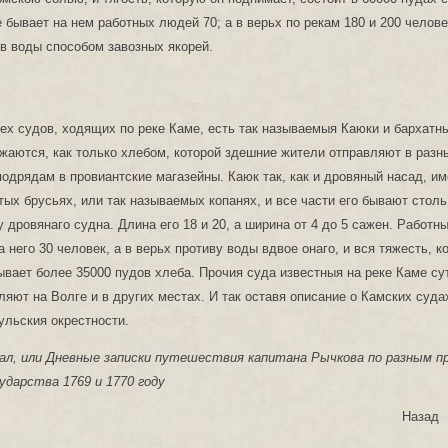
е бывает на нем работных людей 70; а в верьх по рекам 180 и 200 челове
ив воды способом завозных якорей.
ех судов, ходящих по реке Каме, есть так называемыя Каюки и бархатн
жаются, как только хлебом, которой здешние жители отправляют в разны
одрядам в провиантские магазейны. Каюк так, как и дровяный насад, им
тых брусьях, или так называемых копанях, и все части его бывают столь
у дровянаго судна. Длина его 18 и 20, а ширина от 4 до 5 сажен. Работн
а него 30 человек, а в верьх противу воды вдвое онаго, и вся тяжесть, к
ывает более 35000 пудов хлеба. Прочия суда известныя на реке Каме су
ляют на Волге и в других местах. И так оставя описание о Камских суда
ульския окрестности.
ал, или Дневные записки путешествия капитана Рычкова по разным п
ударства 1769 и 1770 году
Назад