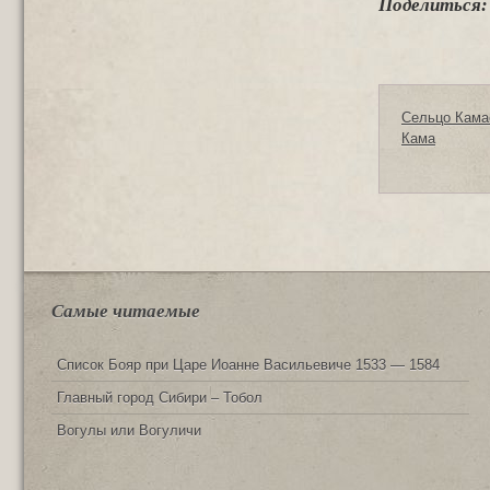
Поделиться:
Сельцо Кама
Кама
Самые читаемые
Список Бояр при Царе Иоанне Васильевиче 1533 — 1584
Главный город Сибири – Тобол
Вогулы или Вогуличи