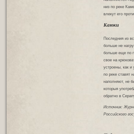
низ по реке Кам
влекут его прот
Каюки
Последния из вс
больше не нагру
больше еще по п
свое на крюкова
устроены, как и 
по реке ставят н
наполняют, не б
которыя употреб
обратно в Серап
Источник: Журн
Российского гос