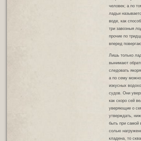
человек; а по т
ладьи называетс
воде, как спосо
три завозныя ло
прочие по тридц
вперед повергаю
Лишь только лад
вынимают обратн
следовать якоря
а по сему можно
изкусных водохо
судов. Они увер
как скоро сей в
уверяющие о сем
утверждать, ниж
быть при самой 
солью нагружено
кладена, то скв