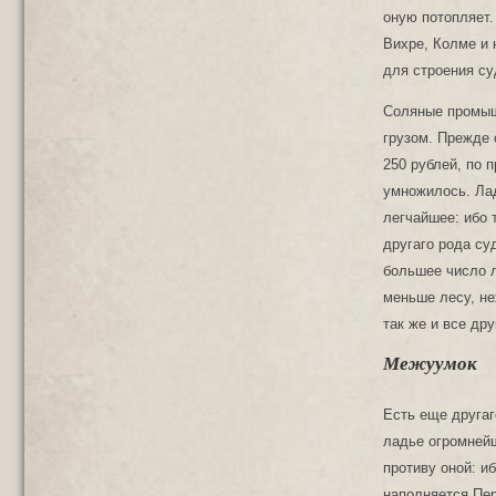
оную потопляет.
Вихре, Колме и 
для строения су
Соляные промышл
грузом. Прежде 
250 рублей, по 
умножилось. Лад
легчайшее: ибо 
другаго рода су
большее число л
меньше лесу, не
так же и все др
Межуумок
Есть еще другаг
ладье огромнейше
противу оной: иб
наполняется Пер