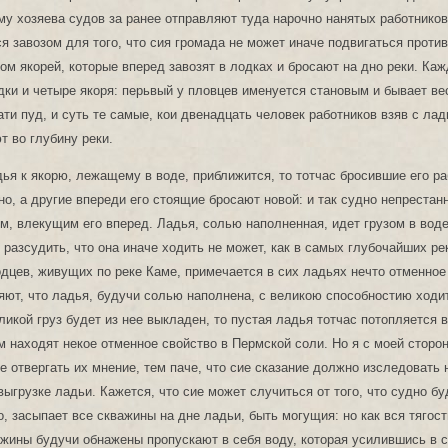
ому хозяева судов за ранее отправляют туда нарочно нанятых работнико
я завозом для того, что сия громада не может иначе подвигаться проти
бом якорей, которые вперед завозят в лодках и бросают на дно реки. Ка
дки и четыре якоря: перьвый у пловцев именуется становым и бывает вес
ати пуд, и суть те самые, кои двенадцать человек работников взяв с лад
т во глубину реки.
ья к якорю, лежащему в воде, приближится, то тотчас бросившие его ра
о, а другие впереди его стоящие бросают новой: и так судно непрестан
м, влекущим его вперед. Ладья, солью наполненная, идет грузом в воде
 разсудить, что она иначе ходить не может, как в самых глубочайших ре
дцев, живущих по реке Каме, примечается в сих ладьях нечто отменное 
яют, что ладья, будучи солью наполнена, с великою способностию ходит
еликой груз будет из нее выкладен, то пустая ладья тотчас потопляется 
 находят некое отменное свойство в Пермской соли. Но я с моей сторон
е отвергать их мнение, тем паче, что сие сказание должно изследовать н
выгрузке ладьи. Кажется, что сие может случиться от того, что судно б
, засыпает все скважины на дне ладьи, быть могущия: но как вся тягост
ажины будучи обнажены пропускают в себя воду, которая усилившись в с