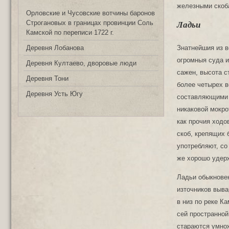
железными скоб
Орловские и Чусовские вотчины баронов
Строгановых в границах провинции Соль
Ладьи
Камской по переписи 1722 г.
Знатнейшия из в
Деревня Лобанова
огромныя суда и
Деревня Култаево, дворовые люди
сажен, высота с
Деревня Тони
более четырех в
Деревня Усть Югу
составляющими е
никаковой мокрот
как прочия ходо
скоб, крепящих 
употребляют, со
же хорошо удерж
Ладьи обыкнове
източников выва
в низ по реке К
сей пространной
стараются умнож