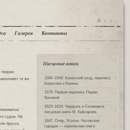
са
Галерея
Контакты
Писцовые книги
о тверже
1566‒1568: Казанский уезд, перепись
 наполняют те же
Борисова и Кикина
1579: Первая перепись Перми
Великой
1623‒1624: Чердынь и Соликамск,
клюковатых
писцовая книга М. Кайсарова
го судна. На
1647: Очер, Усолье, Чусовские
гие брусья,
городки — переписная книга