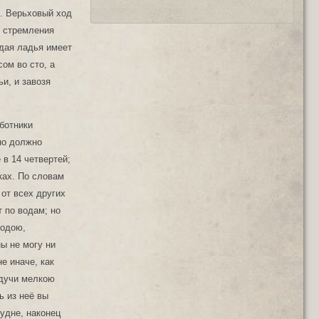
в. Верьховый ход
в стремления
ждая ладья имеет
ом во сто, а
ьи, и завозя
ботники
но должно
 в 14 четвертей;
ках. По словам
от всех других
 по водам; но
водою,
ы не могу ни
е иначе, как
удучи мелкою
ь из неё вы
удне, наконец