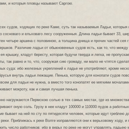
ами, и которыя пловцы называют Саргою.
сех судов, ходящих по реке Каме, суть так называемыя Ладьи, которыя н
з сосноваго и ельховаго лесу сооруженныя. Длина ладьи бывает 33, шир
тен четыре аршина с половиною, а толщина днища и прочих частей сея 
ершков. Различие ладьи от обыкновенных судов есть, как то, что между
я крышку, кладут бересту, которая будучи тверда и легка, не пропуска
ы, так равно и то, что, сооружая сию громаду, ни мало не чтятся сделат
вых суда: ибо железных укреплений к ладье не употребляют, кроме нес
брусья внутрь ладьи лежащие. Пенька, которую для конопати судов по
 всем для ладьи не нужна, а вместо того конопатят ее мягкими мочалами
ивают мокроту, как и самая лучшая пенька.
нно нагружаются Пермскою солью в тех самых местах, где из множеств
ривают оную соль. Грузу в нее кладут 100000 и 110000 пудов а работны
аме бывает на ней по сту по пятидесяти человек, которые идут греблею д
 реки. Приближась к реке Волге изправляются они к верьховому ходу, и
ить число работников: ибо в верьх по реке не могут управлять ладьею 