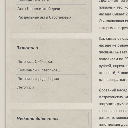
Соликамские акты
сделанные той 
поварный тес, к
Акты Шермяитской дачи
насада бывает 2
Раздельные акты Строгановых
Обыкновенная кл
которыми нагруз
Как сплав от са
насаде не бывае
Летописи
пловцам бывает 
водоливам по 25
Летопись Сибирская
рублей, опричь 
Соликамский летописец
становый, бывае
Летопись города Перми
для возвратнаго
Летописи
Дровяный насад 
Астраханским жи
нагрузить рыбою
конопачен пеньк
рекам, то коноп
Недавно добавлены
него мелкия др