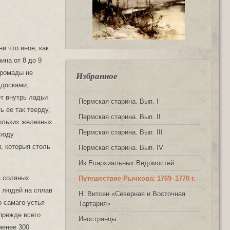
и что иное, как
ина от 8 до 9
громады не
Избранное
 досками,
ет внутрь ладьи
Пермская старина. Вып. I
ь ее так тверду,
Пермская старина. Вып. II
кольких железных
Пермская старина. Вып. III
всюду
, которыя столь
Пермская старина. Вып. IV
Из Епархиальных Ведомостей
а соляных
Путешествие Рычкова: 1769‒1770 г.
х людей на сплав
Н. Витсен «Северная и Восточная
о самаго устья
Тартария»
 прежде всего
Иностранцы
менее 300