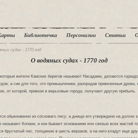
Карты
Библиотечка
Персоналии
Статьи
О
яных судах - 1770 год
О водяных судах - 1770 год
которыя жители Камских берегов называют Насадами, делаются горазд
дов; а сие для того, что промышленики, разпродав привезенныя дрова,
ю, от которой, привозя в верьховые города, получают другую прибыль.
ся обыкновенно из сосноваго лесу; а днище его утверждено на долгих 
е называют Копани, и кои бывают основанием или связью всех мастей то
ся брусчатый лес, толщиною в шесть вершков, а на него кладут еще дру