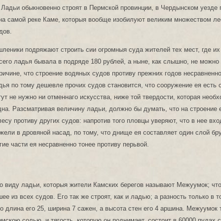
 Ладьи обыкновенно строят в Пермской провинции, в Чердынском уезде 
на самой реке Каме, которыя вообще изобилуют великим множеством ле
дов.
еники подряжают строить сии огромныя суда жителей тех мест, где и
сего ладья бывала в подряде 180 рублей, а ныне, как слышно, не можно
причине, что строение водяных судов противу прежних годов несравненн
ья по тому дешевле прочих судов становится, что сооружение ея есть 
тут не нужно ни отменнаго искусства, ниже той твердости, которая необ
дна. Разсматривая величину ладьи, должно бы думать, что на строение 
есу противу других судов: напротив того пловцы уверяют, что в нее вхо
жели в дровяной насад, по тому, что днище ея составляет один слой бр
угие части ея несравненно тонее противу перьвой.
о виду ладьи, которыя жители Камских берегов называют Межуумок; что
е из всех судов. Его так же строят, как и ладью; а разность только в т
о длина его 25, ширина 7 сажен, а высота стен его 4 аршина. Межуумок т
мскою солью, и тягость, которую он поднимает, состоит в 60000 пудах с