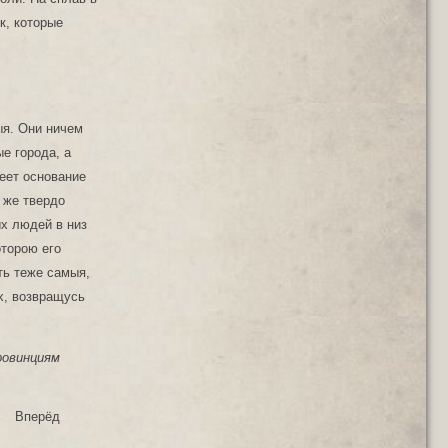
к, которые
ыя. Они ничем
е города, а
еет основание
 же твердо
ых людей в низ
оторою его
ть теже самыя,
х, возвращусь
ровинциям
Вперёд