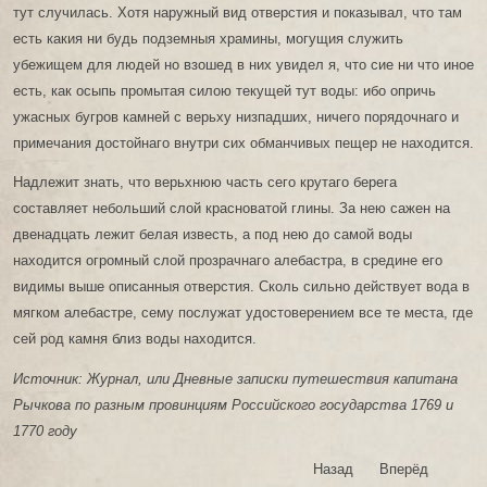
тут случилась. Хотя наружный вид отверстия и показывал, что там
есть какия ни будь подземныя храмины, могущия служить
убежищем для людей но взошед в них увидел я, что сие ни что иное
есть, как осыпь промытая силою текущей тут воды: ибо опричь
ужасных бугров камней с верьху низпадших, ничего порядочнаго и
примечания достойнаго внутри сих обманчивых пещер не находится.
Надлежит знать, что верьхнюю часть сего крутаго берега
составляет небольший слой красноватой глины. За нею сажен на
двенадцать лежит белая известь, а под нею до самой воды
находится огромный слой прозрачнаго алебастра, в средине его
видимы выше описанныя отверстия. Сколь сильно действует вода в
мягком алебастре, сему послужат удостоверением все те места, где
сей род камня близ воды находится.
Источник: Журнал, или Дневные записки путешествия капитана
Рычкова по разным провинциям Российского государства 1769 и
1770 году
Назад
Вперёд