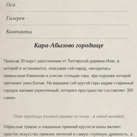
Оса
Галерея
Контакты
Кара-Абызово городище
Проехав 20 верст разстоянием от Тептярской деревни Изяк, в
которой я остановился, описывая сей народ, находилась
превысокая Каменная и утесом стоящая гора, при подошве которой
протекает река Белая. На вершине сей крутой горы видим старинный
городок валами укрепленный, котораго пространство составляет 300
сажен.
План городища (полный размер по клику - в новой вкладке)
Оброслые травою и лишенные прежней крутости валы являют
простое искусство прежних жителей и самую глубокую древность; а