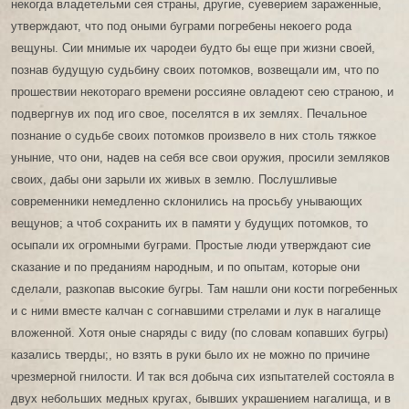
некогда владетельми сея страны, другие, суеверием зараженные,
утверждают, что под оными буграми погребены некоего рода
вещуны. Сии мнимые их чародеи будто бы еще при жизни своей,
познав будущую судьбину своих потомков, возвещали им, что по
прошествии некотораго времени россияне овладеют сею страною, и
подвергнув их под иго свое, поселятся в их землях. Печальное
познание о судьбе своих потомков произвело в них столь тяжкое
уныние, что они, надев на себя все свои оружия, просили земляков
своих, дабы они зарыли их живых в землю. Послушливые
современники немедленно склонились на просьбу унывающих
вещунов; а чтоб сохранить их в памяти у будущих потомков, то
осыпали их огромными буграми. Простые люди утверждают сие
сказание и по преданиям народным, и по опытам, которые они
сделали, разкопав высокие бугры. Там нашли они кости погребенных
и с ними вместе калчан с согнавшими стрелами и лук в нагалище
вложенной. Хотя оные снаряды с виду (по словам копавших бугры)
казались тверды;, но взять в руки было их не можно по причине
чрезмерной гнилости. И так вся добыча сих изпытателей состояла в
двух небольших медных кругах, бывших украшением нагалища, и в