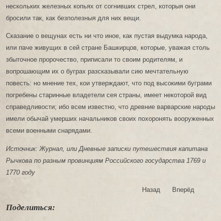
нескольких железных копьях от согнивших стрел, которыя они
бросили так, как безполезныя для них вещи.
Сказание о вещунах есть ни что иное, как пустая выдумка народа,
или паче живущих в сей стране Башкирцов, которые, уважая столь
збыточное пророчество, приписали то своим родителям, и
вопрошающим их о буграх разсказывали сию мечтательную
повесть: но мнение тех, кои утверждают, что под высокими буграми
погребены старинные владетели сея страны, имеет некоторой вид
справедливости; ибо всем известно, что древние варварские народы
имели обычай умерших начальников своих похоронять вооруженных
всеми военными снарядами.
Источник: Журнал, или Дневные записки путешествия капитана
Рычкова по разным провинциям Российского государства 1769 и
1770 году
Назад
Вперёд
Поделиться: