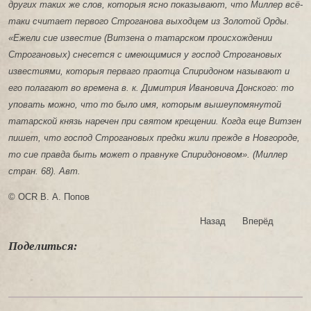
других таких же слов, которыя ясно показывают, что Миллер всё-
таки считает первого Строганова выходцем из Золотой Орды.
«Ежели сие известие (Витзена о татарском происхождении
Строгановых) снесется с имеющимися у господ Строгановых
известиями, которыя перваго праотца Спиридоном называют и
его полагают во времена в. к. Димитрия Ивановича Донского: то
уповать можно, что то было имя, которым вышеупомянутой
татарской князь наречен при святом крещении. Когда еще Витзен
пишет, что господ Строгановых предки жили прежде в Новгороде,
то сие правда быть может о правнуке Спиридоновом». (Миллер
стран. 68). Авт.
© OCR В. А. Попов
Назад
Вперёд
Поделиться: