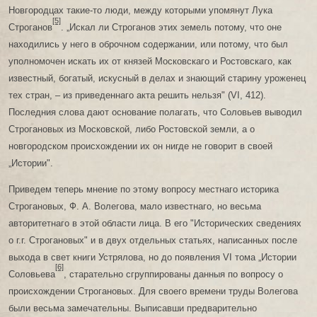
Новгородцах такие-то люди, между которыми упомянут Лука
[5]
Строганов
. „Искал ли Строганов этих земель потому, что оне
находились у него в оброчном содержании, или потому, что был
уполномочен искать их от князей Московскаго и Ростовскаго, как
известный, богатый, искусный в делах и знающий старину уроженец
тех стран, – из приведеннаго акта решить нельзя" (VI, 412).
Последния слова дают основание полагать, что Соловьев выводил
Строгановых из Московской, либо Ростовской земли, а о
новгородском происхождении их он нигде не говорит в своей
„Истории".
Приведем теперь мнение по этому вопросу местнаго историка
Строгановых, Ф. А. Волегова, мало известнаго, но весьма
авторитетнаго в этой области лица. В его "Исторических сведениях
о г.г. Строгановых" и в двух отдельных статьях, написанных после
выхода в свет книги Устрялова, но до появления VI тома „Истории
[6]
Соловьева
, старательно сгруппированы данныя по вопросу о
происхождении Строгановых. Для своего времени труды Волегова
были весьма замечательны. Выписавши предварительно