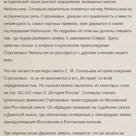
исторической науки разсеял недоумения, вызванныя книгою
Небольсина. Соловьев решительно отвергнул взгляд Небольсина на
историческую роль Строгановых, доказал его ошибочность и вместе
непригодность самых научных приемов, коих держался в своем
изследовании Небольсин. Но подробно об этом мы должны говорить
там, где будем разбирать вопрос о завоевании Сибири. Здесь
заметим только: в вопросе о купеческом происхождении
Строгановых Небольсин не расходится с другими учеными нашего
века.
Что же касается взгляда самого С. М. Соловьева на происхождение
Строгановых, то он не выясняется в его „Истории" со всей
определенностью. Но сколько можно заключить из некоторых слов
на стр. 411-412 тома VI „Истории России", Соловьев считает
купеческую фамилию Строгановых происходящею из Московской
или Ростовской земли. Он обращает внимание на судейские списки
о Двинской земле, где обозначены отобранныя у новгородцев земли,
принадлежавшия Московским и Ростовским князьям.
При перечислении Двинских земель говорится, что их искали на