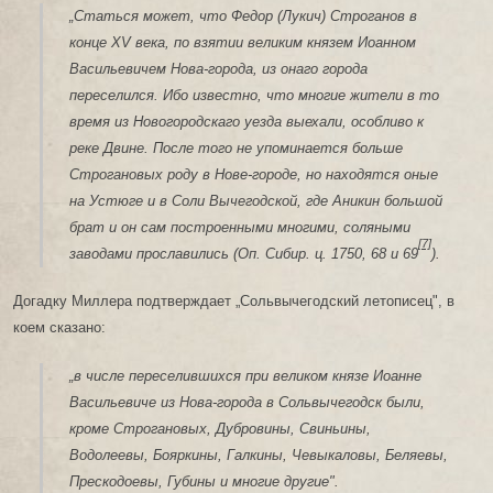
„Статься может, что Федор (Лукич) Строганов в
конце ХV века, по взятии великим князем Иоанном
Васильевичем Нова-города, из онаго города
переселился. Ибо известно, что многие жители в то
время из Новогородскаго уезда выехали, особливо к
реке Двине. После того не упоминается больше
Строгановых роду в Нове-городе, но находятся оные
на Устюге и в Соли Вычегодской, где Аникин большой
брат и он сам построенными многими, соляными
[7]
заводами прославились (Оп. Сибир. ц. 1750, 68 и 69
).
Догадку Миллера подтверждает „Сольвычегодский летописец", в
коем сказано:
„в числе переселившихся при великом князе Иоанне
Васильевиче из Нова-города в Сольвычегодск были,
кроме Строгановых, Дубровины, Свиньины,
Водолеевы, Бояркины, Галкины, Чевыкаловы, Беляевы,
Прескодоевы, Губины и многие другие".