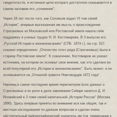
свидетельств, и истинныя цели котораго достаточно сказываются в
самом заглавии его „сочинения".
Через 18 лет после того, как Соловьев издал VI том своей
„Истории", впервые высказанная им мысль о происхождении
Строгановых из Московской или Ростовской земли нашла себе
поддержку в ученых трудах Н. И. Костомарова. В 3 выпуске его
„Русской Истории в жизнеописаниях" (СПБ. 1874 г.), на стр. 527,
сказано определенно: „Отечество этого рода (Строгановых) была в
старину Ростовская земля". К сожалению, Костомаров не указал
источника, на котором он основал свое мнение, как это сделано во
всей популярной его „Истории в жизнеописаниях". Быть может, и он
основывается на „Отказной грамоте Новговодцев 1471 года".
Наконец в самое последнее время пересмотром всех данных о
Строгановых и их роли в деле завоевания Сибири занялся Д. И.
Иловайский в 3 томе своей капитальной „Истории России" (Москва.
1890). Здесь впервые приняты во внимание все как общия, так и
местныя изследования по данным вопросам и сделан очень
обстоятельный библиографический указатель им (см. примечание к