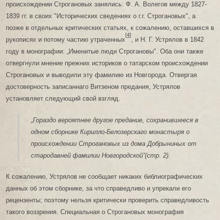
происхождении Строгановых занялись: Ф. А. Волегов между 1827-
1839 гг. в своих "Исторических сведениях о г.г. Строгановых", а
позже в отдельных критических статьях, к сожалению, оставшихся в
[4]
рукописях и потому частию утраченных
, и Н. Г. Устрялов в 1842
году в монографии: „Именитые люди Строгановы". Оба они также
отвергнули мнение прежних историков о татарском происхождении
Строгановых и выводили эту фамилию из Новгорода. Отвергая
достоверность записаннаго Витзеном предания, Устрялов
установляет следующий свой взгляд.
„Гораздо вероятнее другое предание, сохранившееся в
одном сборнике Кирилло-Белозерскаго монастыря о
происхождении Строгановых из дома Добрыниных от
стародавней фамилии Новгородской”(стр. 2).
К сожалению, Устрялов не сообщает никаких библиографических
данных об этом сборнике, за что справедливо и упрекали его
рецензенты; поэтому нельзя критически проверить справедливость
такого воззрения. Специальная о Строгановых монография