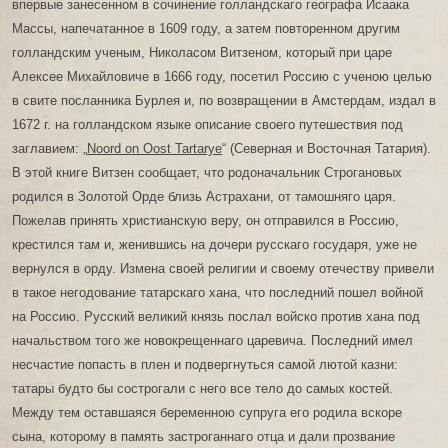
впервые занесенном в сочинение голландскаго географа Исаака
Массы, напечатанное в 1609 году, а затем повторенном другим
голландским ученым, Николасом Витзеном, который при царе
Алексее Михайловиче в 1666 году, посетил Россию с ученою целью
в свите посланника Бурлея и, по возвращении в Амстердам, издал в
1672 г. на голландском языке описание своего путешествия под
заглавием: „
Noord оn Oost Tartarye
“ (Северная и Восточная Татария).
В этой книге Витзен сообщает, что родоначальник Строгановых
родился в Золотой Орде близь Астрахани, от тамошняго царя.
Пожелав принять христианскую веру, он отправился в Россию,
крестился там и, женившись на дочери русскаго государя, уже не
вернулся в орду. Измена своей религии и своему отечеству привели
в такое негодование татарскаго хана, что последний пошел войной
на Россию. Русский великий князь послал войско против хана под
начальством того же новокрещеннаго царевича. Последний имел
несчастие попасть в плен и подвергнуться самой лютой казни:
татары будто бы сострогали с него все тело до самых костей.
Между тем оставшаяся беременною супруга его родила вскоре
сына, которому в память застроганнаго отца и дали прозвание