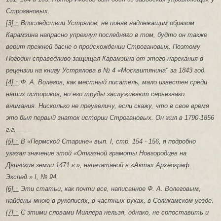
Строгановых.
[3] ↑
Впоследствии Устрялов, не поняв надлежащим образом
Карамзина напрасно упрекнул последняго в том, будто он также
верит прежней басне о происхождении Строгановых. Поэтому
Погодин справедливо защищал Карамзина от этого нарекания в
рецензии на книгу Устрялова в № 4 «Москвитянина" за 1843 год.
[4] ↑
Ф. А. Волегов, как местный писатель, мало известен среди
наших историков, но его труды заслуживают серьезнаго
внимания. Нисколько не преувеличу, если скажу, что в свое время
это был первый знаток истории Строгановых. Он жил в 1790-1856
г.г.
[5] ↑
В «Пермской Старине» вып. I, стр. 154 - 156, я подробно
указал значение этой «Отказной грамоты Новгородцев на
Двинския земли 1471 г.», напечатаной в «Актах Археограф.
Экспед.» I, № 94.
[6] ↑
Эти статьи, как почти все, написанное Ф. А. Волеговым,
найдены мною в рукописях, в частных руках, в Соликамском уезде.
[7] ↑
С этими словами Миллера нельзя, однако, не сопоставить и