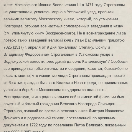
князя Московскаго Иоанна Васильевича III в 1471 году Строгановы
не участвовали, уклонясь мирно в Устюжский уезд, пребыли
верными великому Московскому князю, который, по усмирении
Новгорода, отобрал все частныя соловаренныя заведения в казну
(см. упомянутую книгу Воскресенскаго). Не в вознаграждение ли за
потерю таких заведений великий князь Иван Васильевич грамотою
7025 (1517) г. апреля от 9 дня пожаловал Степану, Осипу и
Владимиру Федоровичам Строгановым в Устюжском уезде в
Воднокурской волости, „лес дикий да соль Качаловскую"? Сообразя
все приведенныя обстоятельства и сведения, кажется, безошибочно
сказать можно, что именитые люди Строгановы происходят просто
из богатых граждан бывшаго Великаго Нова-города, не принимавших
участия в борьбе с Московским государем за вольность
Новгородскую, и что родоначальник сей знаменитой фамилии был
почетный и богатый гражданин Великаго Новгорода Спиридон
Строганов, живший во времена великаго князя Дмитрия Ивановича
Донскаго и в родословной табели, составленной по архивным
документам в 1722 году по повелению Петра Великаго, показанный