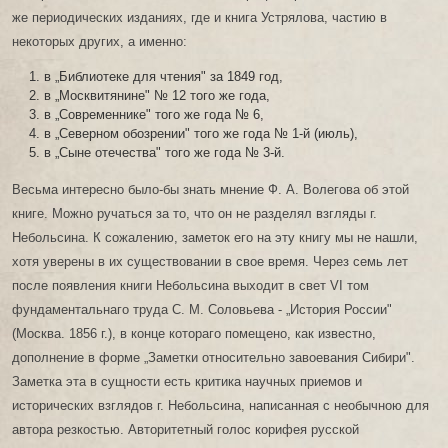
же периодических изданиях, где и книга Устрялова, частию в
некоторых других, а именно:
в „Библиотеке для чтения" за 1849 год,
в „Москвитянине" № 12 того же года,
в „Современнике" того же года № 6,
в „Северном обозрении" того же года № 1-й (июль),
в „Сыне отечества" того же года № 3-й.
Весьма интересно было-бы знать мнение Ф. А. Волегова об этой
книге. Можно ручаться за то, что он не разделял взгляды г.
Небольсина. К сожалению, заметок его на эту книгу мы не нашли,
хотя уверены в их существовании в свое время. Через семь лет
после появления книги Небольсина выходит в свет VI том
фундаментальнаго труда С. М. Соловьева - „История России"
(Москва. 1856 г.), в конце котораго помещено, как известно,
дополнение в форме „Заметки относительно завоевания Сибири".
Заметка эта в сущности есть критика научных приемов и
исторических взглядов г. Небольсина, написанная с необычною для
автора резкостью. Авторитетный голос корифея русской