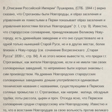
В „Описании Российской Империи“ Пушкарева, (СПБ. 1844 г.) верно
сказано, что Строгановы были Новгородцы, и образ заселения и
управления их поместьями в Перми показывает образ заселения и
управления волостями богатых Новгородцев" (т. I, стр. 9). Известно,
что старорусское солеварение, принадлежавшее Великому Нову-
городу, есть древнейшее заведение и что оно существовало не в
одной только нынешней Старой Русе, но и в других местах, более
близких к Нову-городу (см. сочинение Восресенскаго: „Старая
Русса" 1839 г., стр. 84). А из этого можно вывести то, что предки г.г.
Строгановых, как жители Новгородские, если и не имели там своих
соловаренных заведений, то непременно были хорошо знакомы с
сим производством. На древних Новгородских старорусских
соловаренных заведениях доныне употребляются одинаковыя
техническия названия с названиями, существующими в Пермских
соляных промыслах г.г. Строгановых, как наприм.: матица, обсадныя
трубки, лоты рассола, цырен и проч. Отсюда ясно, что Пермское
соловарение сродни старорусскому или Новгородскому. Известно и
то, что в возстании Новгородцев за свою вольность против великаго