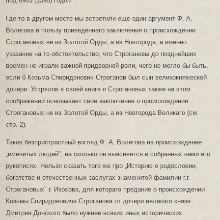
под 6903 (1395) годом".
Где-то в другом месте мы встретили еще один аргумент Ф. А.
Волегова в пользу приведеннаго заключения о происхождении
Строгановых не из Золотой Орды, а из Новгорода, а именно
указание на то обстоятельство, что Строгановы до позднейших
времен не играли важной придворной роли, чего не могло бы быть,
если б Козьма Спиридонович Строганов был сын великокняжеской
дочери. Устрялов в своей книге о Строгановых также на этом
соображении основывает свое заключение о происхождении
Строгановых не из Золотой Орды, а из Новгорода Великаго (см.
стр. 2).
Таков безпристрастный взгляд Ф. А. Волегова на происхождение
„именитых людей", на сколько он выясняется в собранных нами его
рукописях. Нельзя сказать того же про „Историю о родословии,
богатстве и отечественных заслугах знаменитой фамилии г.г.
Строгановых" г. Икосова, для котораго предание о происхождении
Козьмы Спиридоновича Строганова от дочери великаго князя
Дмитрия Донского было нужнее всяких иных исторических