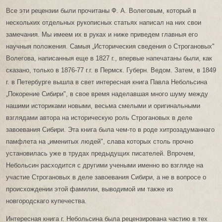
Все эти рецензии были прочитаны Ф. А. Волеговым, который в
нескольких отдельных рукописных статьях написал на них свои
замечания. Мы имеем их в руках и ниже приведем главныя его
научныя положения. Самыя „Историческия сведения о Строгановых"
Волегова, написанныя еще в 1827 г., впервые напечатаны были, как
сказано, только в 1876-77 г.г. в Пермск. Губерн. Ведом. Затем, в 1849
г. в Петербурге вышла в свет интересная книга Павла Небольсина
„Покорение Сибири", в свое время наделавшая много шуму между
нашими историками новыми, весьма смелыми и оригинальными
взглядами автора на историческую роль Строгановых в деле
завоевания Сибири. Эта книга была чем-то в роде хитрозадуманнаго
памфлета на „именитых людей", слава которых столь прочно
установилась уже в трудах предыдущих писателей. Впрочем,
Небольсин расходится с другими учеными именно во взгляде на
участие Строгановых в деле завоевания Сибири, а не в вопросе о
происхождении этой фамилии, выводимой им также из
новгородскаго купечества.
Интересная книга г. Небольсина была рецензирована частию в тех