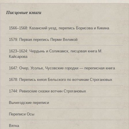
Писцовые книги
1566‒1568: Казанский уезд, перепись Борисова и Кикина
1579: Первая перепись Перми Великой
1623‒1624: Чердынь и Соликамск, писцовая книга М.
Кайсарова
1647: Очер, Усолье, Чусовские городки — переписная книга
1678: Перепись князя Бельского по вотчинам Строгановых
1744: Ревизские сказки вотчин Строгановых
Вычегодские переписи
Переписи Осы
Вятка