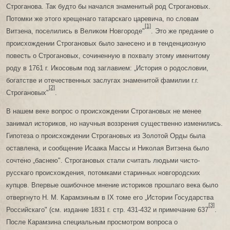
Строганова. Так будто бы начался знаменитый род Строгановых.
Потомки же этого крещенаго татарскаго царевича, по словам
[1]
Витзена, поселились в Великом Новгороде"
. Это же предание о
происхождении Строгановых было занесено и в тенденциозную
повесть о Строгановых, сочиненную в похвалу этому именитому
роду в 1761 г. Икосовым под заглавием: „История о родословии,
богатстве и отечественных заслугах знаменитой фамилии г.г.
[2]
Строгановых"
.
В нашем веке вопрос о происхождении Строгановых не менее
занимал историков, но научныя воззрения существенно изменились.
Гипотеза о происхождении Строгановых из Золотой Орды была
оставлена, и сообщение Исаака Массы и Николая Витзена было
сочтено „баснею". Строгановых стали считать людьми чисто-
русскаго происхождения, потомками старинных новгородских
купцов. Впервые ошибочное мнение историков прошлаго века было
отвергнуто Н. М. Карамзиным в IX томе его „Истории Государства
[3]
Российскаго" (см. издание 1831 г. стр. 431-432 и примечание 637
.
После Карамзина специальным просмотром вопроса о