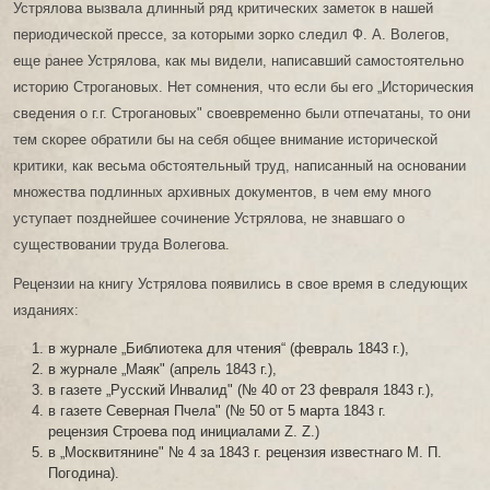
Устрялова вызвала длинный ряд критических заметок в нашей
периодической прессе, за которыми зорко следил Ф. А. Волегов,
еще ранее Устрялова, как мы видели, написавший самостоятельно
историю Строгановых. Нет сомнения, что если бы его „Историческия
сведения о г.г. Строгановых" своевременно были отпечатаны, то они
тем скорее обратили бы на себя общее внимание исторической
критики, как весьма обстоятельный труд, написанный на основании
множества подлинных архивных документов, в чем ему много
уступает позднейшее сочинение Устрялова, не знавшаго о
существовании труда Волегова.
Рецензии на книгу Устрялова появились в свое время в следующих
изданиях:
в журнале „Библиотека для чтения“ (февраль 1843 г.),
в журнале „Маяк" (апрель 1843 г.),
в газете „Русский Инвалид" (№ 40 от 23 февраля 1843 г.),
в газете Северная Пчела" (№ 50 от 5 марта 1843 г.
рецензия Строева под инициалами Z. Z.)
в „Москвитянине" № 4 за 1843 г. рецензия известнаго М. П.
Погодина).