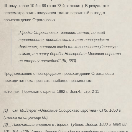
III тому, главе 10-й с 68-го по 73-й включит.). В результате
пересмотра опять получился только вероятный вывод о
происхождении Строгановых.
„Предки Строгановых, говорит автор, по всей
вероятности, принадлежали к тем новгородским
фамилиям, которыя когда-то колонизовали Двинскую
землю, а в эпоху борьбы Новгорода с Москвою перешли
на сторону последней“ (III, 383).
Предположение о новгородском происхождении Строгановых
приходится пока признать наиболее правильным.
источник: Пермская старина. 1892 г. Вып.4., стр. 2-11
[1] ↑
См. Миллера; «Описание Сибирскаго царства» СПБ. 1850 г.
(сноска на странице 68).
[2] ↑
Напечатана впервые в Пермск. Губерн. Ведом. 1880 г. №№ 88-
101, 104 и 105. Автор Икосов был один из заводских управляющих у