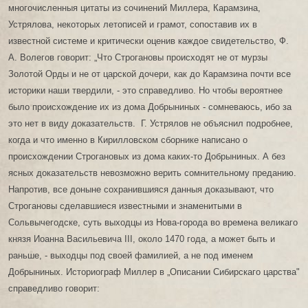
многочисленныя цитаты из сочинений Миллера, Карамзина,
Устрялова, некоторых летописей и грамот, сопоставив их в
известной системе и критически оценив каждое свидетельство, Ф.
А. Волегов говорит: „Что Строгановы происходят не от мурзы
Золотой Орды и не от царской дочери, как до Карамзина почти все
историки наши твердили, - это справедливо. Но чтобы вероятнее
было происхождение их из дома Добрыниных - сомневаюсь, ибо за
это нет в виду доказательств. Г. Устрялов не объяснил подробнее,
когда и что именно в Кирилловском сборнике написано о
происхождении Строгановых из дома каких-то Добрыниных. А без
ясных доказательств невозможно верить сомнительному преданию.
Напротив, все доныне сохранившияся данныя доказывают, что
Строгановы сделавшиеся известными и знаменитыми в
Сольвычегодске, суть выходцы из Нова-города во времена великаго
князя Иоанна Васильевича III, около 1470 года, а может быть и
раньше, - выходцы под своей фамилией, а не под именем
Добрыниных. Историограф Миллер в „Описании Сибирскаго царства"
справедливо говорит: