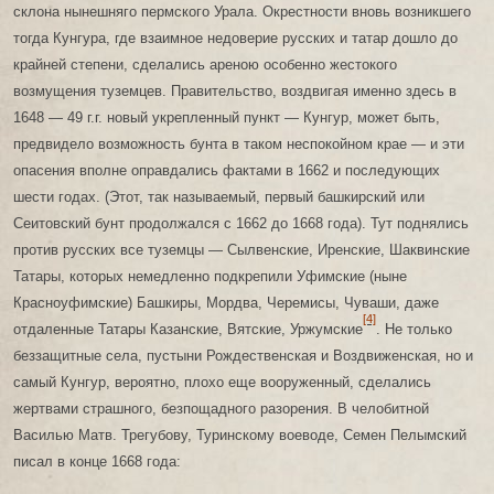
склона нынешняго пермского Урала. Окрестности вновь возникшего
тогда Кунгура, где взаимное недоверие русских и татар дошло до
крайней степени, сделались ареною особенно жестокого
возмущения туземцев. Правительство, воздвигая именно здесь в
1648 — 49 г.г. новый укрепленный пункт — Кунгур, может быть,
предвидело возможность бунта в таком неспокойном крае — и эти
опасения вполне оправдались фактами в 1662 и последующих
шести годах. (Этот, так называемый, первый башкирский или
Сеитовский бунт продолжался с 1662 до 1668 года). Тут поднялись
против русских все туземцы — Сылвенские, Иренские, Шаквинские
Татары, которых немедленно подкрепили Уфимские (ныне
Красноуфимские) Башкиры, Мордва, Черемисы, Чуваши, даже
[4]
отдаленные Татары Казанские, Вятские, Уржумские
. Не только
беззащитные села, пустыни Рождественская и Воздвиженская, но и
самый Кунгур, вероятно, плохо еще вооруженный, сделались
жертвами страшного, безпощадного разорения. В челобитной
Василью Матв. Трегубову, Туринскому воеводе, Семен Пелымский
писал в конце 1668 года: