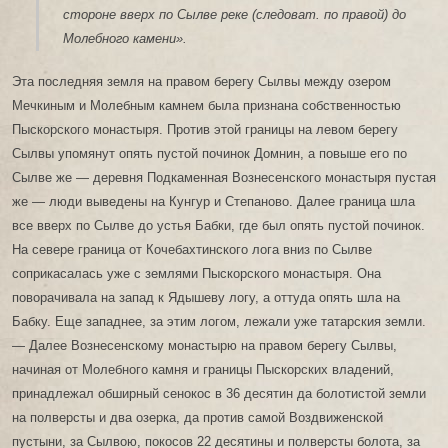
стороне вверх по Сылве реке (следоват. по правой) до
Молебного камени».
Эта последняя земля на правом берегу Сылвы между озером
Мечкиным и Молебным камнем была признана собственностью
Пыскорского монастыря. Против этой границы на левом берегу
Сылвы упомянут опять пустой починок Домнин, а повыше его по
Сылве же — деревня Подкаменная Вознесенского монастыря пустая
же — люди выведены на Кунгур и Степаново. Далее граница шла
все вверх по Сылве до устья Бабки, где был опять пустой починок.
На севере граница от Кочебахтинского лога вниз по Сылве
соприкасалась уже с землями Пыскорского монастыря. Она
поворачивала на запад к Ядышеву логу, а оттуда опять шла на
Бабку. Еще западнее, за этим логом, лежали уже татарския земли.
— Далее Вознесенскому монастырю на правом берегу Сылвы,
начиная от Молебного камня и границы Пыскорских владений,
принадлежал обширный сенокос в 36 десятин да болотистой земли
на полверсты и два озерка, да против самой Воздвиженской
пустыни, за Сылвою, покосов 22 десятины и полверсты болота, за