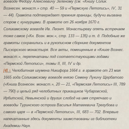
воеводе Федору Алексеевичу Зеленому (см. «Книгу Солик.
Вознесен. монаст.» стр. 40 — 59 и «Пермскую Летопись», ІѴ, 31
— 44). Грамота подтверждает прежния границы, будучи вызвана
спором с кунгурцами. В грамоте от 26 ноября 1670 г.
Соликамскому воеводе Ив. Леонт. Монастыреву опять встречаем
тоже самое («Кн. Возн. мон.», стр. 133 — 135) и т. д. Подобные же
грамоты сохранились и в рукописном сборнике документов
Пыскорского монастыря. Все акты, помещенные в «Книге Вознес.
монаст.», перепечатаны под соответствующими годами
«Пермской Летописи», томы II, III, ІѴ и др.
[4] ↑
Челобитная игумена Никифора 1664 г. в грамоте от 23 мая
1665 года Соликамскому воеводе князю Семену Лукичу Щербатого
(«Книга Вознесен. монаст.», 20 — 21, «Пермская Летопись» III, 789
— 790) и целый ряд челобитных прикащиков Чубаровской,
Ирбитской, Невьянской и других слобод на имя стряпчаго и
воеводы Туринского острога Василья Матвеевича Трегубова и
самого царя — в «Пермской Летописи», III, 683 — 702. Впервые
напечатанные здесь документы заимствованы из библиотеки
Академии Наук.