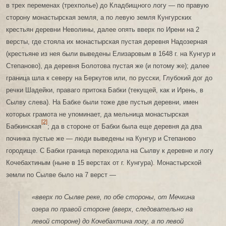
в трех переменах (трехполье) до Кладбищного логу — по правую
сторону монастырская земля, а по левую земля Кунгурских
крестьян деревни Неволины, далее опять вверх по Ирени на 2
версты, где стояла их монастырская пустая деревня Надозерная
(крестьяне из нея были выведены Елизаровым в 1648 г. на Кунгур и
Степаново), да деревня Болотова пустая же (и потому же); далее
граница шла к северу на Беркутов или, по русски, Глубокий дог до
речки Шадейки, праваго притока Бабки (текущей, как и Ирень, в
Сылву слева). На Бабке были тоже две пустыя деревни, имен
которых грамота не упоминает, да мельница монастырская
[2]
Бабкинская
; да в стороне от Бабки была еще деревня да два
починка пустые же — люди выведены на Кунгур и Степаново
городище. С Бабки граница переходила на Сылву к деревне и логу
Кочебахтиным (ныне в 15 верстах от г. Кунгура). Монастырской
земли по Сылве было на 7 верст —
«вверх по Сылве реке, по обе стороны, от Мечкина
озера по правой стороне (вверх, следовательно на
левой стороне) до Кочебахтина логу, а по левой