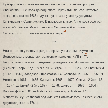
Кунгурских писцовых межевых книг писца стольника Григория
Ивановича Анненкова да подьячаго Перфилья Глебова, которые
провели в том же 1686 году точную границу между уездами
Кунгурским и Соликамским. В писцовых книгах Анненкова еще раз
точно обозначены были границы и Сылвенской вотчины
[18]
Соликамского Вознесенского монастыря
.
***
Нам остается указать порядок и время управления игуменов
[19]
Вознесенского монастыря за вторую половину ХѴІІ в.
.
Биографическия о них сведения приведены у о. Ипполита Словцова.
(Пермск. Епарх. Вед. 1869 г. № 52, стран. 518 — 523). За Евфимием
(1649 — 1656) следовали преемственно: Савватий в 1656 — 1661 г.г.,
Никифор в 1661 — 1665, Киприан в 1665 — 1670, Сергий (2-й) в 1671
— 1677, Евфимий (2-й) в 1677 — 1678, Ермилл — 1678 — 1684 г.г.,
Варсонофий в 1684 — 1697 г.г. и Сильвестр в 1697 — 1711 г.г.
Монастырь существовал под именем Соликамского Вознесенского
до упразднения в 1764 г.