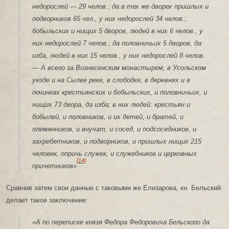
недорослей — 29 челов.; да в тех же дворех пришлых и
подворников 65 чел., у них недорослей 34 челов.;
бобыльских и нищих 5 дворов, людей в них 6 челов., у
них недорослей 7 челов.; да половничьих 5 дворов, да
изба, людей в них 15 челов., у них недорослей 8 челов.
— А всего за Вознесенским монастырем, в Усольском
уезде и на Сылве реке, в слободке, в деревнях и в
починках крестьянских и бобыльских, и половничьих, и
нищих 73 двора, да изба; в них людей: крестьян и
бобылей, и половников, и их детей, и братей, и
племянников, и внучат, и сосед, и подсоседников, и
захребетников, и подворников, и пришлых нищих 215
человек, опричь служек, и служебников и церковных
[14]
причетников»
.
Сравнив затем свои данные с таковыми же Елизарова, кн. Бельский
делает такое заключение:
«А по переписке князя Федора Федоровича Бельского да