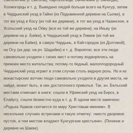
Холмогорцы и т. д. Выведено людей больше всего на Кунгур, затем
в Чердынский уезд в Гайно (из Подкаменной деревни на Сылве), в
тот же уезд в Косу (из той же деревни), в тот же уезд в Чазинское, в
Усольский уезд на Обву (все из той же деревни), на Иньву (из
деревни на р. Бабке), в Чердынский уезд в Лимеж (из той же
деревни на Бабке), в самую Чердынь, в Кай-городок (из Долговой),
на Осу (из дер. на рч. Шадейке) и т. д. Вероятно, все эти люди
самовольно уходили с своих мест и потому водворялись на
прежнее место жительства; потому-то бедный, малоплодородный
Чердынский уезд играет в этом случае столь видную роль. Но и из
монастырских вотчин люди самовольно уходили в другия места, не
найдя, может быть, в них достаточного приволья. Так, кн. Бельский
местами отмечает в книге: сошли в Уфимский уезд на Бирск, в
Елабугу, сошли безвестно куда и т. д. В одном месте замечено:
«Родька Ушаков скитается по миру Христовым именем». В
нескольких случаях встречаем и такую отметку: «место дворовое
пустое, а тем местом владеют Кунгурские крестьяне». (Починок и
деревня на Шакве).