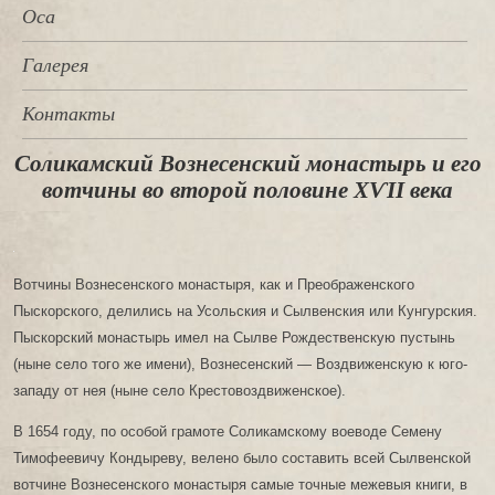
Оса
Галерея
Контакты
Соликамский Вознесенский монастырь и его
вотчины во второй половине ХѴІІ века
Вотчины Вознесенского монастыря, как и Преображенского
Пыскорского, делились на Усольския и Сылвенския или Кунгурския.
Пыскорский монастырь имел на Сылве Рождественскую пустынь
(ныне село того же имени), Вознесенский — Воздвиженскую к юго-
западу от нея (ныне село Крестовоздвиженское).
В 1654 году, по особой грамоте Соликамскому воеводе Семену
Тимофеевичу Кондыреву, велено было составить всей Сылвенской
вотчине Вознесенского монастыря самые точные межевыя книги, в