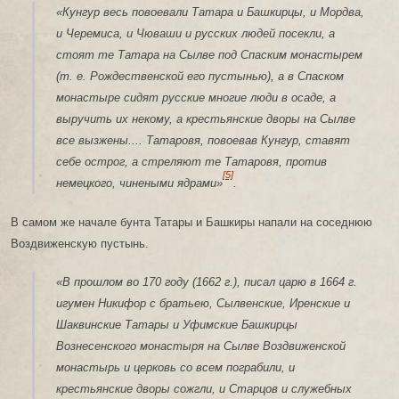
«Кунгур весь повоевали Татара и Башкирцы, и Мордва,
и Черемиса, и Чюваши и русских людей посекли, а
стоят те Татара на Сылве под Спаским монастырем
(т. е. Рождественской его пустынью), а в Спаском
монастыре сидят русские многие люди в осаде, а
выручить их некому, а крестьянские дворы на Сылве
все вызжены.... Татаровя, повоевав Кунгур, ставят
себе острог, а стреляют те Татаровя, против
[5]
немецкого, чинеными ядрами»
.
В самом же начале бунта Татары и Башкиры напали на соседнюю
Воздвиженскую пустынь.
«В прошлом во 170 году (1662 г.), писал царю в 1664 г.
игумен Никифор с братьею, Сылвенские, Иренские и
Шаквинские Татары и Уфимские Башкирцы
Вознесенского монастыря на Сылве Воздвиженской
монастырь и церковь со всем пограбили, и
крестьянские дворы сожгли, и Старцов и служебных