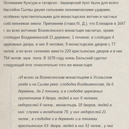
Основание Кунгура и татарско - башкирский бунт были для всего
бассейна Сылвы двумя сильными экономическими ударами,
особенно чувствительными для монастырских вотчин и частных
собственников земли. Припомним (глава III, Д.), что Елизаров в 1647
г. во всех вотчинах Вознесенского монастыря насчитал, кроме
слободки Воздвиженской 21 деревню; 1 починок; в слободке 4
церковных двора, в них 8 человек, 8 монастырских дворов с 77
челов. и во всех селениях вместе 220 крестьянских дворов и в них
754 челов. муж. пола. В 1678 году князь Бельский сделал
следующий итог относительно того же монастыря:
«И всего за Вознесенским монастырем в Усольском
уезде и на Сылве реке: слободка Воздвиженская, да 6
деревень, да 2 починка; а в слободке церковных
причетников 4 двора, людей в них 6 человек,
недорослей 4 челов.; монастырь 18 дворов; людей в
них: служек и вкладчиков 79, у них недорослей 21
челов.; в слободке и в деревнях и в починках
крестьянских 63: двора, людей в них 51 челов., у них