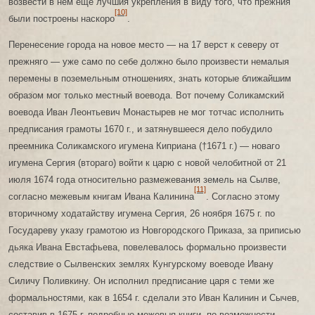
возвести в нем еще лучшия укрепления в виду того, что прежния
[10]
были построены наскоро
.
Перенесение города на новое место — на 17 верст к северу от
прежняго — уже само по себе должно было произвести немалыя
перемены в поземельным отношениях, знать которые ближайшим
образом мог только местный воевода. Вот почему Соликамский
воевода Иван Леонтьевич Монастырев не мог тотчас исполнить
предписания грамоты 1670 г., и затянувшееся дело побудило
преемника Соликамского игумена Киприана (†1671 г.) — новаго
игумена Сергия (втораго) войти к царю с новой челобитной от 21
июля 1674 года относительно размежевания земель на Сылве,
[11]
согласно межевым книгам Ивана Калинина
. Согласно этому
вторичному ходатайству игумена Сергия, 26 ноября 1675 г. по
Государеву указу грамотою из Новгородского Приказа, за приписью
дьяка Ивана Евстафьева, повелевалось формально произвести
следствие о Сылвенских землях Кунгурскому воеводе Ивану
Силичу Поливкину. Он исполнил предписание царя с теми же
формальностями, как в 1654 г. сделали это Иван Калинин и Сычев,
составив в 1675 г. подробные межевыя книги, по возможности