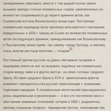
своевременно обратимся; вместе с тем редкий клочек земли
вызывал некогда столько поземельных споров, увековеченных во
множестве сохранившихся до нашего времени актов, как
Сылвенская вотчина Вознесенского монастыря. Постоянная
поземельная неурядица была причиною многократного повторения
определенных в 1654 г. границ на Сылве во множестве поземельных
актов последующаго времени, принадлежавших как Вознесенскому
и Пыскорскому монастырям, так самому городу Кунгуру, и наконец
[3]
очень многим местным жителям — татарам
.
Постоянный прилив русских на давно обитаемыя татарами и
башкирами земли не мог не вызывать подобных же поземельных
споров между ними и в других местах, на обоих склонах средняго
Урала. История средняго Урала в ХѴІІ в. преисполнена фактов
взаимного препирательства русских переселенцев с туземными
тюркскими народами. К поземельным несогласиям присоединялась
рознь национальная и религиозная — и все это постепенно вело к
обострению взаимных отношений, которое в 1662 г. разразилось
наконец страшным татарско - башкирским бунтом, охватившим оба