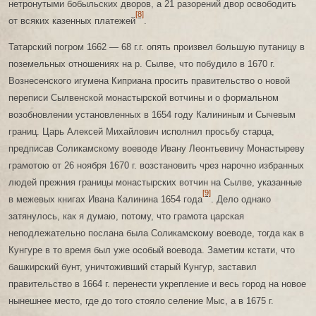
нетронутыми бобыльских дворов, а 21 разорений двор освободить
[8]
от всяких казенных платежей
.
Татарский погром 1662 — 68 г.г. опять произвел большую путаницу в
поземельных отношениях на р. Сылве, что побудило в 1670 г.
Вознесенского игумена Киприана просить правительство о новой
переписи Сылвенской монастырской вотчины и о формальном
возобновлении установленных в 1654 году Калининым и Сычевым
границ. Царь Алексей Михайлович исполнил просьбу старца,
предписав Соликамскому воеводе Ивану Леонтьевичу Монастыреву
грамотою от 26 ноября 1670 г. возстановить чрез нарочно избранных
людей прежния границы монастырских вотчин на Сылве, указанные
[9]
в межевых книгах Ивана Калинина 1654 года
. Дело однако
затянулось, как я думаю, потому, что грамота царская
неподлежательно послана была Соликамскому воеводе, тогда как в
Кунгуре в то время был уже особый воевода. Заметим кстати, что
башкирский бунт, уничтоживший старый Кунгур, заставил
правительство в 1664 г. перенести укрепление и весь город на новое
нынешнее место, где до того стояло селение Мыс, а в 1675 г.