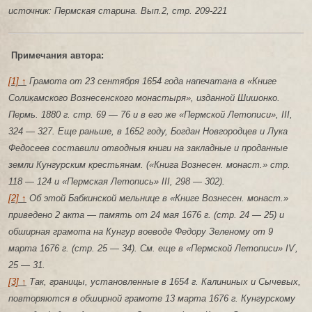
источник: Пермская старина. Вып.2, стр. 209-221
Примечания автора:
[1] ↑
Грамота от 23 сентября 1654 года напечатана в «Книге
Соликамского Вознесенского монастыря», изданной Шишонко.
Пермь. 1880 г. стр. 69 — 76 и в его же «Пермской Летописи», III,
324 — 327. Еще раньше, в 1652 году, Богдан Новгородцев и Лука
Федосеев составили отводныя книги на закладные и проданные
земли Кунгурским крестьянам. («Книга Вознесен. монаст.» стр.
118 — 124 и «Пермская Летопись» III, 298 — 302).
[2] ↑
Об этой Бабкинской мельнице в «Книге Вознесен. монаст.»
приведено 2 акта — память от 24 мая 1676 г. (стр. 24 — 25) и
обширная грамота на Кунгур воеводе Федору Зеленому от 9
марта 1676 г. (стр. 25 — 34). См. еще в «Пермской Летописи» ІѴ,
25 — 31.
[3] ↑
Так, границы, установленные в 1654 г. Калининых и Сычевых,
повторяются в обширной грамоте 13 марта 1676 г. Кунгурскому