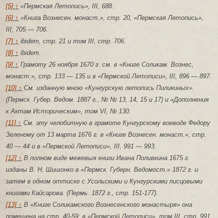
[5] ↑
«Пермская Летопись», III, 688.
[6] ↑
«Книга Вознесен. монаст.», стр. 20, «Пермская Летопись»,
III, 705 — 706.
[7] ↑
ibidem, стр. 21 и том III, стр. 706.
[8] ↑
ibidem.
[9] ↑
Грамоту 26 ноября 1670 г. см. в «Книге Соликам. Вознес,
монаст.», стр. 133 — 135 и в «Пермской Летописи», III, 896 — 897.
[10] ↑
См. изданную мною «Кунгурскую летопись Пиликиных».
(Пермск. Губер. Ведом. 1887 г., № № 13, 14, 15 и 17) и «Дополнения
к Актам Историческим», том VI, № 130.
[11] ↑
См. эту челобитную в грамоте Кунгурскому воеводе Федору
Зеленому от 13 марта 1676 г. в «Книге Вознесен. монаст.», стр.
40 — 44 и в «Пермской Летописи», III, 991 — 993.
[12] ↑
В полном виде межевыя книги Ивана Поливкина 1675 г.
изданы В. Н. Шишонко в «Пермск. Губерн. Ведомост.» 1872 г. и
затем в одном оттиске с Усольскими и Кунгурскими писцовыми
книгами Кайсарова. (Пермь. 1872 г., стр. 151-177).
[13] ↑
В «Книге Соликамского Вознесенского монастыря» она
помещена на стр. 40-59; в «Пермской Летописи», том III, стр. 991