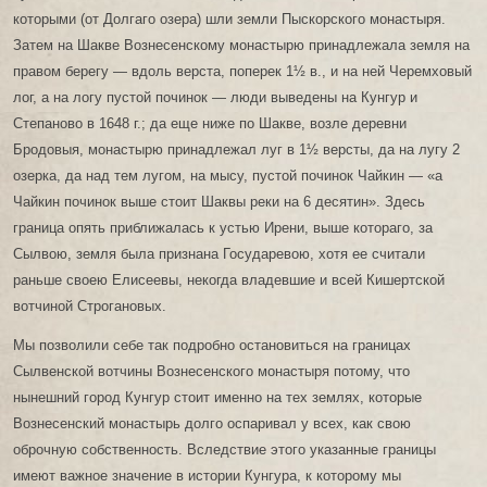
которыми (от Долгаго озера) шли земли Пыскорского монастыря.
Затем на Шакве Вознесенскому монастырю принадлежала земля на
правом берегу — вдоль верста, поперек 1½ в., и на ней Черемховый
лог, а на логу пустой починок — люди выведены на Кунгур и
Степаново в 1648 г.; да еще ниже по Шакве, возле деревни
Бродовыя, монастырю принадлежал луг в 1½ версты, да на лугу 2
озерка, да над тем лугом, на мысу, пустой починок Чайкин — «а
Чайкин починок выше стоит Шаквы реки на 6 десятин». Здесь
граница опять приближалась к устью Ирени, выше котораго, за
Сылвою, земля была признана Государевою, хотя ее считали
раньше своею Елисеевы, некогда владевшие и всей Кишертской
вотчиной Строгановых.
Мы позволили себе так подробно остановиться на границах
Сылвенской вотчины Вознесенского монастыря потому, что
нынешний город Кунгур стоит именно на тех землях, которые
Вознесенский монастырь долго оспаривал у всех, как свою
оброчную собственность. Вследствие этого указанные границы
имеют важное значение в истории Кунгура, к которому мы