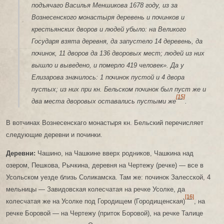
подъячаго Василья Меншикова 1678 году, из за
Вознесенского монастыря деревень и починков и
крестьянских дворов и людей убыло: на Великого
Государя взята деревня, да запустело 14 деревень, да
починок, 11 дворов да 136 дворовых мест; людей из них
вышло и выведено, и померло 419 человек». Да у
Елизарова значилось: 1 починок пустой и 4 двора
пустых; из них при кн. Бельском починок был пуст же и
[15]
два места дворовых оставались пустыми же
.
В вотчинах Вознесенскаго монастыря кн. Бельский перечисляет
следующие деревни и починки.
Деревни:
Чашино, на Чашкине вверх родников, Чашкина над
озером, Пешкова, Рычкина, деревня на Чертежу (речке) — все в
Усольском уезде близь Соликамска. Там же: починок Залесской, 4
мельницы — Завидовская колесчатая на речке Усолке, да
[16]
колесчатая же на Усолке под Городищем (Городищенская)
, на
речке Боровой — на Чертежу (приток Боровой), на речке Талице