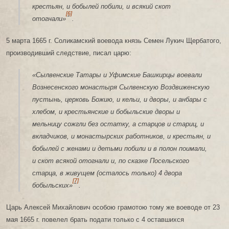
крестьян, и бобылей побили, и всякий скот
[6]
отогнали»
.
5 марта 1665 г. Соликамский воевода князь Семен Лукич Щербатого,
производивший следствие, писал царю:
«Сылвенские Татары и Уфимские Башкирцы воевали
Вознесенского монастыря Сылвенскую Воздвиженскую
пустынь, церковь Божию, и кельи, и дворы, и анбары с
хлебом, и крестьянские и бобыльские дворы и
мельницу сожгли без остатку, а старцов и стариц, и
вкладчиков, и монастырских работников, и крестьян, и
бобылей с женами и детьми побили и в полон поимали,
и скот всякой отогнали и, по сказке Посельского
старца, в живущем (осталось только) 4 двора
[7]
бобыльских»
.
Царь Алексей Михайлович особою грамотою тому же воеводе от 23
мая 1665 г. повелел брать подати только с 4 оставшихся