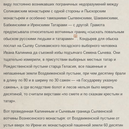
виду постоянно возникавших пограничных недоразумений между
Соликамским монастырем с одной стороны и Пыскорским
монастырем и особенно тамошними Сылвенскими, Шаквинскими,
Бабкинскими и Иренскими Татарами — с другой. Грамота
предписывала относительно вотчинных границ «сыскать повальным
[1]
обыском русскими людьми и татарами»
. Кондырев для обыска
послал на Сылву Соликамского посадского выборного человека
Ивана Калинина да съезжей избы подъячаго Семена Сычева. Они
тщательно измерили, в присутствии выборных местных татар и
Рождественской пустыни старца Геласия, все пашенные и
непашенные земли Воздвиженской пустыни, при чем десятину брали
в длину по 80 и в ширину по 30 сажен — «в Государеву указную
сажень», а где вследствие болот и лесов нельзя было мерять
десятиной, то считали верстами «по смете и по сказкам крестьян и
татар».
Вот проведенная Калининым и Сычевым граница Сылвенской
вотчины Вознесенского монастыря: от Воздвиженской пустыни от
устья вверх по Ирени их монастырской пашенной земли 60 десятин