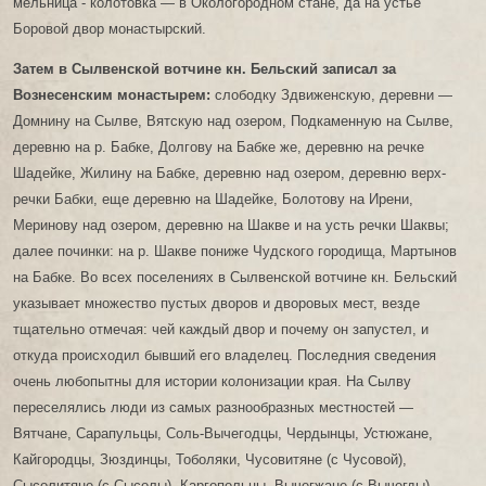
мельница - колотовка — в Окологородном стане, да на устье
Боровой двор монастырский.
Затем в Сылвенской вотчине кн. Бельский записал за
Вознесенским монастырем:
слободку Здвиженскую, деревни —
Домнину на Сылве, Вятскую над озером, Подкаменную на Сылве,
деревню на р. Бабке, Долгову на Бабке же, деревню на речке
Шадейке, Жилину на Бабке, деревню над озером, деревню верх-
речки Бабки, еще деревню на Шадейке, Болотову на Ирени,
Меринову над озером, деревню на Шакве и на усть речки Шаквы;
далее починки: на р. Шакве пониже Чудского городища, Мартынов
на Бабке. Во всех поселениях в Сылвенской вотчине кн. Бельский
указывает множество пустых дворов и дворовых мест, везде
тщательно отмечая: чей каждый двор и почему он запустел, и
откуда происходил бывший его владелец. Последния сведения
очень любопытны для истории колонизации края. На Сылву
переселялись люди из самых разнообразных местностей —
Вятчане, Сарапульцы, Соль-Вычегодцы, Чердынцы, Устюжане,
Кайгородцы, Зюздинцы, Тоболяки, Чусовитяне (с Чусовой),
Сысолитяне (с Сысолы), Каргопольцы, Вычегжане (с Вычегды),