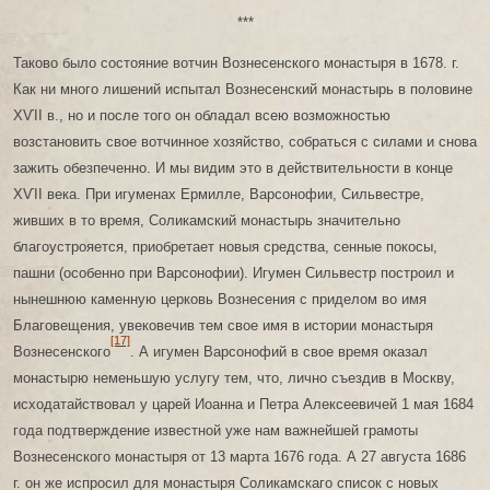
***
Таково было состояние вотчин Вознесенского монастыря в 1678. г.
Как ни много лишений испытал Вознесенский монастырь в половине
ХѴІІ в., но и после того он обладал всею возможностью
возстановить свое вотчинное хозяйство, собраться с силами и снова
зажить обезпеченно. И мы видим это в действительности в конце
ХѴІІ века. При игуменах Ермилле, Варсонофии, Сильвестре,
живших в то время, Соликамский монастырь значительно
благоустрояется, приобретает новыя средства, сенные покосы,
пашни (особенно при Варсонофии). Игумен Сильвестр построил и
нынешнюю каменную церковь Вознесения с приделом во имя
Благовещения, увековечив тем свое имя в истории монастыря
[17]
Вознесенского
. А игумен Варсонофий в свое время оказал
монастырю неменьшую услугу тем, что, лично съездив в Москву,
исходатайствовал у царей Иоанна и Петра Алексеевичей 1 мая 1684
года подтверждение известной уже нам важнейшей грамоты
Вознесенского монастыря от 13 марта 1676 года. А 27 августа 1686
г. он же испросил для монастыря Соликамскаго список с новых