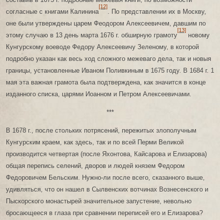
[12]
согласные с книгами Калинина
. По представлении их в Москву,
оне были утверждены царем Феодором Алексеевичем, давшим по
[13]
этому случаю в 13 день марта 1676 г. обширную грамоту
новому
Кунгурскому воеводе Федору Алексеевичу Зеленому, в которой
подробно указан как весь ход сложного межеваго дела, так и новыя
границы, установленные Иваном Поливкиным в 1675 году. В 1684 г. 1
мая эта важная грамота была подтверждена, как значится в конце
изданного списка, царями Иоанном и Петром Алексеевичами.
***
В 1678 г., после стольких потрясений, пережитых злополучным
Кунгурским краем, как здесь, так и по всей Перми Великой
производится четвертая (после Яхонтова, Кайсарова и Елизарова)
общая перепись селений, дворов и людей князем Федором
Федоровичем Бельским. Нужно-ли после всего, сказанного выше,
удивляться, что он нашел в Сылвенских вотчинах Вознесенского и
Пыскорского монастырей значительное запустение, невольно
бросающееся в глаза при сравнении переписей его и Елизарова?