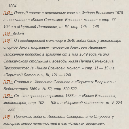
— 1004.
[14] ↑
Полный список с переписных книг кн. Федора Бельского 1678
г. напечатан в «Книге Соликамск. Вознесен. монаст.» стр. 77 —
102 и в «Пермской Летописи», т. ІѴ, стр. 145 — 148.
[15] ↑
ibidem
[16] ↑
О Городищенской мельнице в 1640 годах было у монастыря
спорное дело с торговым человеком Алексеем Ивановым,
изложенное подробно в грамоте от 1 мая 1649 года на имя
Соликамского стольника и воеводы князя Петра Семеновича
Прозоровского (в «Книге Вознесен. монаст.» стр. 11 — 15 и в
«Пермской Летописи», III, 121 — 124).
[17] ↑
Статья о. Ипполита Словцова в «Пермских Епархиальн.
Ведомостях» 1869 г. № 52, стр. 520-522.
[18] ↑
См. эти границы в грамоте 1686 г. в «Книге Вознесенск,
монастыря», стр. 102 — 108 и в «Пермской Летописи», т. V, 224
— 228.
[19] ↑
Принимаю годы о. Ипполита Словцова, а не Строева, у
котораго много неточностей в его «Списках иерархов».