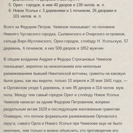
Орел - городок, в нем 40 дворов и 139 челов. м. п.
Новое Усолье с 3 деревнями и 1 починком, 26 дворами и
101 челов. м. п.
Всего за Федором Петров. Чемезов показывает: по половине
Нижняго Чусовского городка, Сылвенского и Очерского острожков,
сельца Верх-Муллинского, Орел-городок, слободу Н. Усольскую, 57
деревень, 6 починков, в них 509 дворов и 1852 мужчин.
В общем владении Андрея и Федора Строгановых Чемезов
показывает, вероятно за неокончанием или неполным
размежеванием бывшей Никитинской вотчины, грамоты на каковую
были даны, как мы видели, только 10 апреля и 28 мая 1641 года, —
в Орловском уезде 5 деревень, в них 85 дворов и 314 челов. муж.
пола. Между тем самый городок Орел и слободу Новое Усолье
Чемезов написал за одним Федором Петровичем, вопреки
раздельным актам 1629 и последующим жалованным грамотам.
Очевидно, что полное формальное размежевание Орловского
округа, самаго Орла и Новаго Усолья при Чемезове еще не было
окончено, чем только и можно объяснить это противоречие его