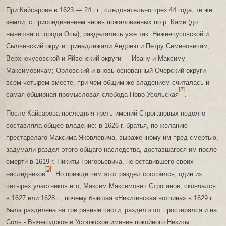
При Кайсарове в 1623 — 24 г.г., следовательно чрез 44 года, те же
земли, с присоединением вновь пожалованных по р. Каме (до
нынешняго города Осы), разделялись уже так: Нижнечусовской и
Сылвенский округи принадлежали Андрею и Петру Семеновичам,
Верхнечусовской и Яйвенский округи — Ивану и Максиму
Максимовичам; Орловский и вновь основанный Очерский округи —
всем четырем вместе, при чем общим же владением считалась и
[2]
самая обширная промысловая слобода Ново-Усольская
.
После Кайсарова последняя треть имений Строгановых недолго
составляла общее владение: в 1626 г. братья, по желанию
престарелаго Максима Яковлевича, выраженному им пред смертью,
задумали раздел этого общаго наследства, доставшагося им после
смерти в 1619 г. Никиты Григорьевича, не оставившего своих
[3]
наследников
. Но прежде чем этот раздел состоялся, один из
четырех участников его, Максим Максимович Строганов, скончался
в 1627 или 1628 г., почему бывшая «Никитинская вотчина» в 1629 г.
была разделена на три равные части; раздел этот простирался и на
Соль - Вычегодское и Устюжское имение покойного Никиты