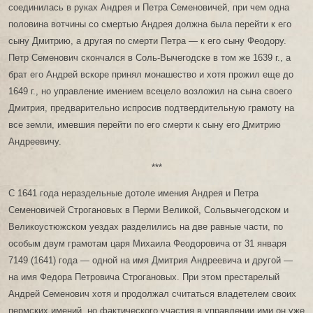
соединилась в руках Андрея и Петра Семеновичей, при чем одна
половина вотчины со смертью Андрея должна была перейти к его
сыну Дмитрию, а другая по смерти Петра — к его сыну Феодору.
Петр Семенович скончался в Соль-Вычегодске в том же 1639 г., а
брат его Андрей вскоре принял монашество и хотя прожил еще до
1649 г., но управление имением всецело возложил на сына своего
Дмитрия, предварительно испросив подтвердительную грамоту на
все земли, имевшия перейти по его смерти к сыну его Дмитрию
Андреевичу.
***
С 1641 года нераздельные дотоле имения Андрея и Петра
Семеновичей Строгановых в Перми Великой, Сольвычегодском и
Великоустюжском уездах разделились на две равные части, по
особым двум грамотам царя Михаила Феодоровича от 31 января
7149 (1641) года — одной на имя Дмитрия Андреевича и другой —
на имя Федора Петровича Строгановых. При этом престарелый
Андрей Семенович хотя и продолжал считаться владетелем своих
пермских имений, но фактического участия в управлении ими он уже