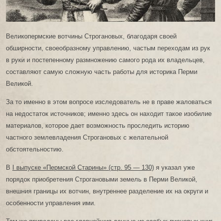
Великопермские вотчины Строгановых, благодаря своей
обширности, своеобразному управлению, частым переходам из рук
в руки и постепенному размножению самого рода их владельцев,
составляют самую сложную часть работы для историка Перми
Великой.
За то именно в этом вопросе изследователь не в праве жаловаться
на недостаток источников; именно здесь он находит такое изобилие
материалов, которое дает возможность проследить историю
частного землевладения Строгановых с желательной
обстоятельностию.
В
I выпуске «Пермской Старины» (стр. 95 — 130)
я указал уже
порядок приобретения Строгановыми земель в Перми Великой,
внешния границы их вотчин, внутреннее разделение их на округи и
особенности управления ими.