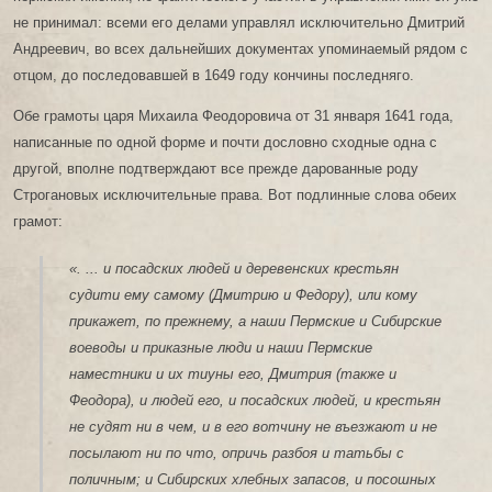
не принимал: всеми его делами управлял исключительно Дмитрий
Андреевич, во всех дальнейших документах упоминаемый рядом с
отцом, до последовавшей в 1649 году кончины последняго.
Обе грамоты царя Михаила Феодоровича от 31 января 1641 года,
написанные по одной форме и почти дословно сходные одна с
другой, вполне подтверждают все прежде дарованные роду
Строгановых исключительные права. Вот подлинные слова обеих
грамот:
«. ... и посадских людей и деревенских крестьян
судити ему самому (Дмитрию и Федору), или кому
прикажет, по прежнему, а наши Пермские и Сибирские
воеводы и приказные люди и наши Пермские
наместники и их тиуны его, Дмитрия (также и
Феодора), и людей его, и посадских людей, и крестьян
не судят ни в чем, и в его вотчину не въезжают и не
посылают ни по что, опричь разбоя и татьбы с
поличным; и Сибирских хлебных запасов, и посошных