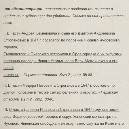
от администрации
: персональные владения мы вынесли в
отдельные публикации для удобства. Ссылки на них представлены
ниже
I.
В части Андрея Семеновича и сына его Дмитрия Андреевича
Строгановых в 1647 г. состояло: по половине Нижняго Чусовского
городка,
Сылвенского и Очерского острожков и Орла-городка с их округами,
половина слободы Новаго Усолья, села Верх-Муллинского и его
новой
вотчины.
-
Пермская старина. Вып.2.,
стр. 85-88
II.
В части Федора Петровича Строганова в 1647 г. состояло по
другой половине в тех же самых селениях и округах.
-
Пермская
старина. Вып.2.,
стр. 88-91
III.
В части Даниила Ивановича Строганова в 1647 году состояли:
весь Верхнечусовской городок и округ, Успенский монастырь на
Чусовой, Яйвенская слободка и ея округ, село Слутка на Каме и его