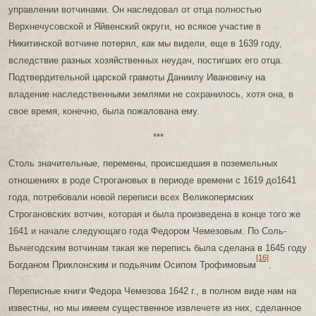
управлении вотчинами. Он наследовал от отца полностью
Верхнечусовской и Яйвенский округи, но всякое участие в
Никитинской вотчине потерял, как мы видели, еще в 1639 году,
вследствие разных хозяйственных неудач, постигших его отца.
Подтвердительной царской грамоты Даниилу Ивановичу на
владение наследственными землями не сохранилось, хотя она, в
свое время, конечно, была пожалована ему.
***
Столь значительные, перемены, происшедшия в поземельных
отношениях в роде Строгановых в периоде времени с 1619 до1641
года, потребовали новой переписи всех Великопермских
Строгановских вотчин, которая и была произведена в конце того же
1641 и начале следующаго года Федором Чемезовым. По Соль-
Вычегодским вотчинам такая же перепись была сделана в 1645 году
[16]
Богданом Приклонским и подьячим Осипом Трофимовым
.
Переписные книги Федора Чемезова 1642 г., в полном виде нам на
известны, но мы имеем существенное извлечете из них, сделанное