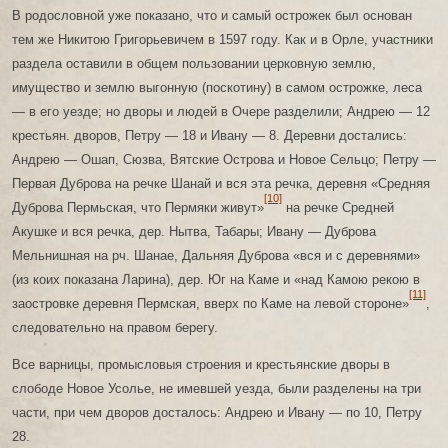
В родословной уже показано, что и самый острожек был основан
тем же Никитою Григорьевичем в 1597 году. Как и в Орле, участники
раздела оставили в общем пользовании церковную землю,
имущество и землю выгонную (поскотину) в самом острожке, леса
— в его уезде; но дворы и людей в Очере разделили; Андрею — 12
крестьян. дворов, Петру — 18 и Ивану — 8. Деревни достались:
Андрею — Ошап, Сюзва, Вятские Острова и Новое Сельцо; Петру —
Первая Дуброва на речке Шанай и вся эта речка, деревня «Средняя
[10]
Дуброва Пермьская, что Пермяки живут»
на речке Средней
Акушке и вся речка, дер. Нытва, Табары; Ивану — Дуброва
Мельнишная на рч. Шанае, Дальняя Дуброва «вся и с деревнями»
(из коих показана Ларина), дер. Юг на Каме и «над Камою рекою в
[11]
заостровке деревня Пермская, вверх по Каме на левой стороне»
,
следовательно на правом берегу.
Все варницы, промысловыя строения и крестьянские дворы в
слободе Новое Усолье, не имевшей уезда, были разделены на три
части, при чем дворов досталось: Андрею и Ивану — по 10, Петру
28.