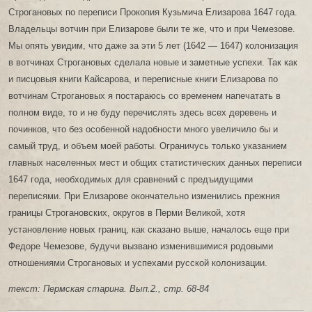
Строгановых по переписи Прокопия Кузьмича Елизарова 1647 года.
Владельцы вотчин при Елизарове были те же, что и при Чемезове.
Мы опять увидим, что даже за эти 5 лет (1642 — 1647) колонизация
в вотчинах Строгановых сделала новые и заметные успехи. Так как
и писцовыя книги Кайсарова, и переписные книги Елизарова по
вотчинам Строгановых я постараюсь со временем напечатать в
полном виде, то и не буду перечислять здесь всех деревень и
починков, что без особенной надобности много увеличило бы и
самый труд, и объем моей работы. Ограничусь только указанием
главных населенных мест и общих статистических данных переписи
1647 года, необходимых для сравнений с предъидущими
переписями. При Елизарове окончательно изменились прежния
границы Строгановских, округов в Перми Великой, хотя
установление новых границ, как сказано выше, началось еще при
Федоре Чемезове, будучи вызвано изменившимися родовыми
отношениями Строгановых и успехами русской колонизации.
текст: Пермская старина. Вып.2., стр. 68-84