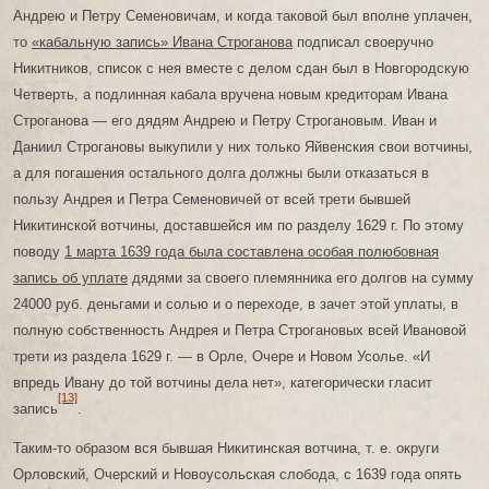
Андрею и Петру Семеновичам, и когда таковой был вполне уплачен,
то
«кабальную запись» Ивана Строганова
подписал своеручно
Никитников, список с нея вместе с делом сдан был в Новгородскую
Четверть, а подлинная кабала вручена новым кредиторам Ивана
Строганова — его дядям Андрею и Петру Строгановым. Иван и
Даниил Строгановы выкупили у них только Яйвенския свои вотчины,
а для погашения остального долга должны были отказаться в
пользу Андрея и Петра Семеновичей от всей трети бывшей
Никитинской вотчины, доставшейся им по разделу 1629 г. По этому
поводу
1 марта 1639 года была составлена особая полюбовная
запись об уплате
дядями за своего племянника его долгов на сумму
24000 руб. деньгами и солью и о переходе, в зачет этой уплаты, в
полную собственность Андрея и Петра Строгановых всей Ивановой
трети из раздела 1629 г. — в Орле, Очере и Новом Усолье. «И
впредь Ивану до той вотчины дела нет», категорически гласит
[13]
запись
.
Таким-то образом вся бывшая Никитинская вотчина, т. е. округи
Орловский, Очерский и Новоусольская слобода, с 1639 года опять