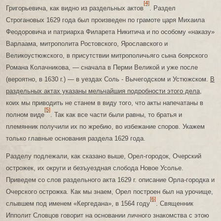
[4]
Григорьевича, как видно из раздельных актов
. Раздел
Строгановых 1629 года был произведен по грамоте царя Михаила
Феодоровича и патриарха Филарета Никитича и по особому «наказу»
Варлаама, митрополита Ростовского, Ярославского и
Великоустюжского, в присутствии митрополичьяго сына боярского
Романа Колачникова, — сначала в Перми Великой и уже после
(вероятно, в 1630 г.) — в уездах Соль - Вычегодском и Устюжском.
В
раздельных актах указаны мельчайшия подробности этого дела
,
коих мы приводить не станем в виду того, что акты напечатаны в
[5]
полном виде
. Так как все части были равны, то братья и
племянник получили их по жребию, во избежание споров. Укажем
только главные основания раздела 1629 года.
Разделу подлежали, как сказано выше, Орел-городок, Очерский
острожек, их округи и безъуездная слобода Новое Усолье.
Приведем со слов раздельного акта 1629 г. описание Орла-городка и
Очерского острожка. Как мы знаем, Орел построен был на урочище,
[6]
слывшем под именем «Кергедана», в 1564 году
. Священник
Ипполит Словцов говорит на основании личного знакомства с этою