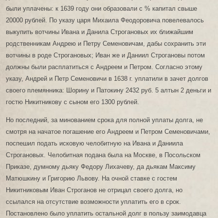
были уплачены: к 1639 году они образовали с % капитал свыше
20000 рублей. По указу царя Михаила Феодоровича повелевалось
выкупить вотчины Ивана и Данила Строгановых их ближайшим
родственникам Андрею и Петру Семеновичам, дабы сохранить эти
вотчины в роде Строгановых; Иван же и Даниил Строгановы потом
должны были расплатиться с Андреем и Петром. Согласно этому
указу, Андрей и Петр Семеновичи в 1638 г. уплатили в зачет долгов
своего племянника: Шорину и Патокину 2432 руб. 5 алтын 2 деньги и
гостю Никитникову с сыном его 1300 рублей.
Но последний, за минованием срока для полной уплаты долга, не
смотря на начатое погашение его Андреем и Петром Семеновичами,
поспешил подать исковую челобитную на Ивана и Даниила
Строгановых. Челобитная подана была на Москве, в Посольском
Приказе, думному дьяку Федору Лихачеву, да дьякам Максиму
Матюшкину и Григорию Львову. На очной ставке с гостем
Никитниковым Иван Строганов не отрицал своего долга, но
ссылался на отсутствие возможности уплатить его в срок.
Постановлено было уплатить остальной долг в пользу заимодавца