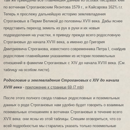
Там же приведены все главнейшия данные из особых писцовых книг
по вотчинам Строгановским Яхонтова 1579 г., и Кайсарова 162¾ г.г.
Теперь я прослежу дальнейшую историю землевладения
Строгановых в Перми Великой до половины ХѴІІ века. Дабы яснее
представить переход земель из рук в руки и их новыя
подразделения на участки, я приведу прежде всего родословную
Строгановых до начала ХѴIII века, а именно до Григория
Дмитриевича Строганова, известного современника Петра I, снабдив
родословие главнейшими указаниями из истории поземельных
отношений в фамилии Строгановых с XIV до начала ХѴIII века. (См.
таблицу на особом листе).
Родословие и землевладение Строгановых с XIV до начала
XVIII века
-
приложение к странице 69 (7 mb)
После этого полного свода главных родословных и поземельных
данных о роде Строгановых нам удобно будет говорить о взаимных
поземельных отношениях в вотчинах Строгановых в течение всего
ХѴІІ века: они ясны из этой таблицы. Спешим оговориться, что со
всей подробностью мы старались указать только поземельные