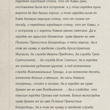
передняя городовая стена, что от Камы реки,
поставлена была вся острогом; а у того городка трои
ворота да две башни глухих; и того городка ныне по
Каме боковую верхную стену, что от полою от
посаду, и переднюю городовую стену, что от Камы, и
с острогом и с вороты Камою рекою сметало. Да в
городке же царьское богомолие: храм древян во имя
Похвалы Пречистые Богородицы о пяти верхах, да в
том же храму в пределех служба Архистратига
Михаила, да служба Иванна Предтечи, да служба Трею
Святителей.... да служба Всех Святых; да в городке
же колоколня рубленая круглая, а под колоколнею
служба Живоначальные Троицы, а на колоколне десять
колоколов болших и менших, да часы боевые,
попорчены, стоят в чюлане; да в городке же храм
древян же во имя Воздвижения....; да в слободке, что
повыше городка Орлова над полоем, Божие милосердие
храм древян же во имя Успения Пречистые
Богородицы, да в том же храму в пределех служба