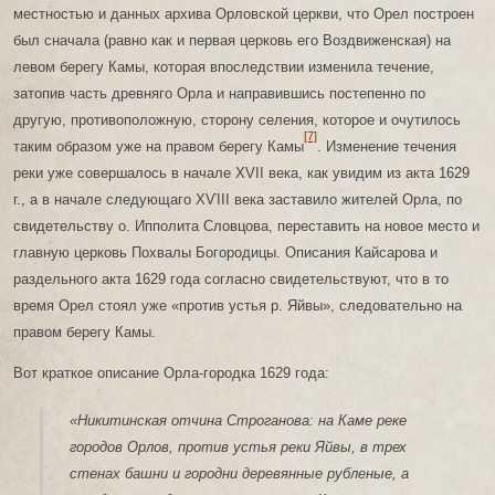
местностью и данных архива Орловской церкви, что Орел построен
был сначала (равно как и первая церковь его Воздвиженская) на
левом берегу Камы, которая впоследствии изменила течение,
затопив часть древняго Орла и направившись постепенно по
другую, противоположную, сторону селения, которое и очутилось
[7]
таким образом уже на правом берегу Камы
. Изменение течения
реки уже совершалось в начале XVII века, как увидим из акта 1629
г., а в начале следующаго ХѴІІІ века заставило жителей Орла, по
свидетельству о. Ипполита Словцова, переставить на новое место и
главную церковь Похвалы Богородицы. Описания Кайсарова и
раздельного акта 1629 года согласно свидетельствуют, что в то
время Орел стоял уже «против устья р. Яйвы», следовательно на
правом берегу Камы.
Вот краткое описание Орла-городка 1629 года:
«Никитинская отчина Строганова: на Каме реке
городов Орлов, против устья реки Яйвы, в трех
стенах башни и городни деревянные рубленые, а