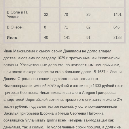
В Орле и Н.
32
70
29
1491
Усолье
В Очере
8
71
62
646
Итого
40
141
91
2138
Иван Максимович с сыном своим Даниилом не долго владел
доставшеюся ему по разделу 1629 г. третью бывшей Никитинской
вотчины. Хозяйственные дела его, по неизвестным нам причинам,
шли плохо и скоро вовлекли его в большие долги. В 1637 г. Иван и
Даниил Строгановы взяли под залог своих вотчинных
Великопермских имений 5070 рублей и затем еще 1300 рублей гостя
Григорья Леонтьева Никитникова и сына его Андрея Григорьева,
владетелей Веретийской вотчины; кроме того они заняли около 2½
тысяч рублей, под залог тех же имений, у солепромышленников
Василья Григорьева Шорина и Якима Сергеева Патокина,
обязавшись уплачивать долги всем четырем займодавцам как
деньгами, так и солью. Но условленные сроки прошли, а долги не