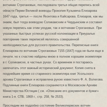
вотчинах Строгановых, последовала третья общая перепись всей
области Перми Великой воеводы Прокопия Кузьмича Елизарова
1647 года, третья — после Яхонтова и Кайсарова. Елизаров, как мы
знаем, был тогда воеводою Соликамским и Чердынским и составил
новую перепись как этим уездам, так и вотчинам Строгановых. При
указанных быстрых успехах русской колонизации в Приуралье
повторение таких переписей являлось совершенной
необходимостью для русского правительства. Переписные книги
Елизарова по вотчинам Строгановых 7155 (1647) года не были еще в
печати, но к счастию найдены мною в полном хорошем экземпляре
в г. Соликамске, в частных руках. Со временем я постараюсь
напечатать этот важный исторический документ. Копия снята в
позднейшее время со старинного экземпляра книг Усольского
архива Строгановых и исправлена рукою известного Ф. А. Волегова.
Подлинные книги Елизарова сохраняются в Московском Архиве
Министерства Юстиции ( см. «Описание его документов и бумаг»
книга 1-я. СПБ. 1869 г., стр. 258, № 2533).
Проследим же подробно состояние Великопермских вотчин