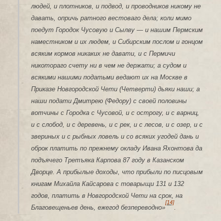
людей, и плотников, и подвод, и проводников никому не
давать, опричь ратного вестоваго дела; коли мимо
поедут Городок Чусовую и Сылву — и нашим Пермским
наместником и их людем, и Сибирским послом и гонцом
всяким кормов никаких не давати, и с Пермичи
никотораго счету ни в чем не держати; а судом и
всякими нашими податьми ведают их на Москве в
Приказе Новгородской Чети (Четверти) дьяки наши; а
наши подати Дмитрею (Федору) с своей половины
вотчины с Городка с Чусовой, и с острогу, и с варниц,
и с слобод, и с деревень, и с рек, и с лесов, и с озер, и с
звериных и с рыбных ловель и со всяких угодей дань и
оброк платить по прежнему окладу Ивана Яхонтова да
подъячего Третъяка Карпова 87 году в Казанском
Дворце. А прибылые доходы, что прибыли по писцовым
книгам Михайла Кайсарова с товарыщи 131 и 132
годов, платить в Новгородской Чети на срок, на
[14]
Благовещеньев день, ежегод безпереводно»
.