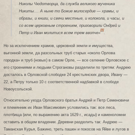
Николы Чюдотворца, да служба великого мученика
Никиты.... А ныне то Божие милосердие — храмы, и
образы, и книги, и свечи местные, и колокола, и часы, и
со всем церковным строением, приговорили Ондрей и
[8]
Петр и Иван молитися всем трем ввопче»
.
Но за исключением храмов, церковной земли и имущества,
выгонной земли, да разсольных труб старых «около Орлова
городка» и труб (новых) в самом Орле, — все селение Орловское с
его строениями и людьми Строгановы разделили по третям: Андрею
досталось в Орловской слободке 24 крестьянских двора, Ивану —
22, а Петру только 10 с соответственной надбавкой в слободе
Новоусольской.
Относительно уезда Орловского братья Андрей и Петр Семеновичи
и племянник их Иван Максимович условились так: все леса,
плотбища (или, по выражению акта 1629 г., исады) и каменоломни
оставить в общем владении. Деревни разделить так: Андрею —
Таманская Курья, Бажино, треть пашен и покосов на Яйве и лугов в