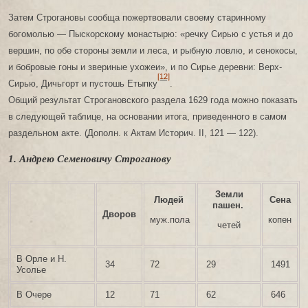
Затем Строгановы сообща пожертвовали своему старинному
богомолью — Пыскорскому монастырю: «речку Сирью с устья и до
вершин, по обе стороны земли и леса, и рыбную ловлю, и сенокосы,
и бобровые гоны и звериные ухожеи», и по Сирье деревни: Верх-
[12]
Сирью, Дичьгорт и пустошь Етыпку
.
Общий результат Строгановского раздела 1629 года можно показать
в следующей таблице, на основании итога, приведенного в самом
раздельном акте. (Дополн. к Актам Историч. II, 121 — 122).
1. Андрею Семеновичу Строганову
Земли
Людей
Сена
пашен.
Дворов
муж.пола
копен
четей
В Орле и Н.
34
72
29
1491
Усолье
В Очере
12
71
62
646