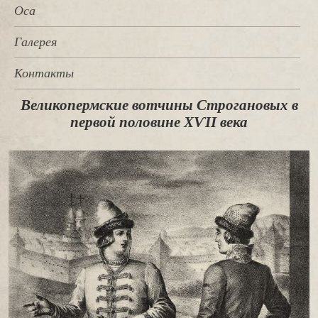
Оса
Галерея
Контакты
Великопермские вотчины Строгановых в
первой половине ХѴІІ века