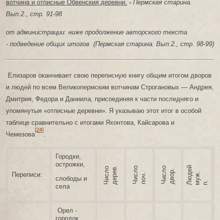
вотчина и отписные Обвенския деревни.
-
Пермская старина.
Вып.2.,
стр. 91-98
от администрации: ниже продолжение авторского текста
-
подведение общих итогов (
Пермская старина. Вып.2.,
стр. 98-99)
Елизаров оканчивает свою переписную книгу общим итогом дворов
и людей по всем Великопермским вотчинам Строгановых — Андрея,
Дмитрия, Федора и Даниила, присоединяя к части последняго и
упомянутыя «отписные деревни». Я указываю этот итог в особой
таблице сравнительно с итогами Яхонтова, Кайсарова и
[24]
Чемезова
.
Городки,
острожки,
ю
е
й
у
ж
п
.
Ч
и
л
о
п
о
ч
Ч
и
с
о
д
в
о
р
Ч
и
с
л
о
д
е
р
е
в
л
.
д
.
Переписи:
с
.
слободы и
Л
м
.
села
Орел -
городок,