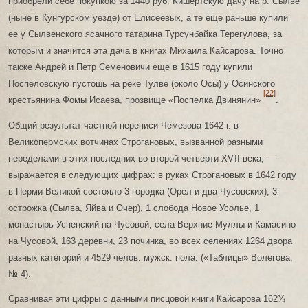
приобрели себе покупкою за 1440 руб. Кишертскую дачу на р. Сылве
(ныне в Кунгурском уезде) от Елисеевых, а те еще раньше купили
ее у Сылвенского ясачного татарина Турсунбайка Терегулова, за
которым и значится эта дача в книгах Михаила Кайсарова. Точно
также Андрей и Петр Семеновичи еще в 1615 году купили
Поспеловскую пустошь на реке Тулве (около Осы) у Осинского
[22]
крестьянина Фомы Исаева, прозвище «Поспелка Двинянин»
.
Общий результат частной переписи Чемезова 1642 г. в
Великопермских вотчинах Строгановых, вызванной разными
переделами в этих последних во второй четверти ХѴІІ века, —
выражается в следующих цифрах: в руках Строгановых в 1642 году
в Перми Великой состояло 3 городка (Орел и два Чусовских), 3
острожка (Сылва, Яйва и Очер), 1 слобода Новое Усолье, 1
монастырь Успенский на Чусовой, села Верхние Муллы и Камасино
на Чусовой, 163 деревни, 23 починка, во всех селениях 1264 двора
разных категорий и 4529 челов. мужск. пола. («Таблицы» Волегова,
№ 4).
Сравнивая эти цифры с данными писцовой книги Кайсарова 162¾