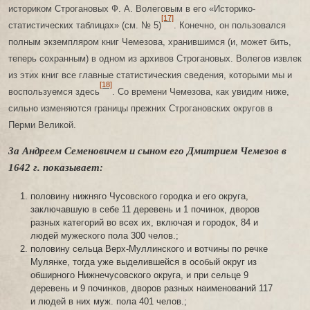
историком Строгановых Ф. А. Волеговым в его «Историко-
[17]
статистических таблицах» (см. № 5)
. Конечно, он пользовался
полным экземпляром книг Чемезова, хранившимся (и, может бить,
теперь сохранным) в одном из архивов Строгановых. Волегов извлек
из этих книг все главные статистическия сведения, которыми мы и
[18]
воспользуемся здесь
. Со времени Чемезова, как увидим ниже,
сильно изменяются границы прежних Строгановских округов в
Перми Великой.
За Андреем Семеновичем и сыном его Дмитрием Чемезов в
1642 г. показывает:
половину нижняго Чусовского городка и его округа,
заключавшую в себе 11 деревень и 1 починок, дворов
разных категорий во всех их, включая и городок, 84 и
людей мужеского пола 300 челов.;
половину сельца Верх-Муллинского и вотчины по речке
Мулянке, тогда уже выделившейся в особый округ из
обширного Нижнечусовского округа, и при сельце 9
деревень и 9 починков, дворов разных наименований 117
и людей в них муж. пола 401 челов.;