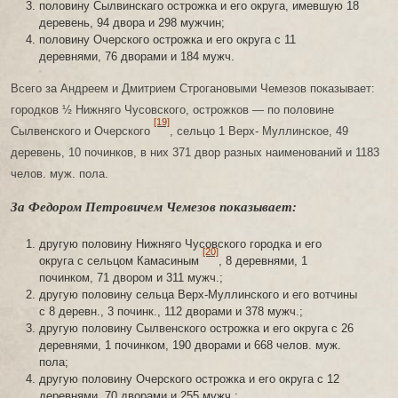
половину Сылвинскаго острожка и его округа, имевшую 18
деревень, 94 двора и 298 мужчин;
половину Очерского острожка и его округа с 11
деревнями, 76 дворами и 184 мужч.
Всего за Андреем и Дмитрием Строгановыми Чемезов показывает:
городков ½ Нижняго Чусовского, острожков — по половине
[19]
Сылвенского и Очерского
, сельцо 1 Верх- Муллинское, 49
деревень, 10 починков, в них 371 двор разных наименований и 1183
челов. муж. пола.
За Федором Петровичем Чемезов показывает:
другую половину Нижняго Чусовского городка и его
[20]
округа с сельцом Камасиным
, 8 деревнями, 1
починком, 71 двором и 311 мужч.;
другую половину сельца Верх-Муллинского и его вотчины
с 8 деревн., 3 починк., 112 дворами и 378 мужч.;
другую половину Сылвенского острожка и его округа с 26
деревнями, 1 починком, 190 дворами и 668 челов. муж.
пола;
другую половину Очерского острожка и его округа с 12
деревнями, 70 дворами и 255 мужч.;