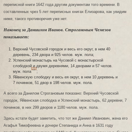
переписной книги 1642 года другим документам того времени. В
составленных чрез 5 лет переписных книгах Елизарова, как увидим
ниже, такого противоречия уже нет.
Наконец за Даниилом Иванов. Строгановым Чемезов
показывает:
Верхний Чусовской городок и весь его округ, в нем 40
деревень, 234 двора и 925 челов. муж. пола;
Успенский монастырь на Чусовой с монастырской
слободкой и двумя деревнями, 14 дворами и 57 челов.
[21]
муж. пола
;
Яйвенскую слободку и весь ея округ, в нем 10 деревень и
7 починков, 51 двор в 198 челов. муж. пола.
А всего за Данилом Строгановым показано: Верхний Чусовской
городок, Яйвенская слободка и Успенский монастырь, 62 деревни, 7
починков, в них 299 дворов и 1180 челов. муж. пола.
Здесь кстати будет заметить, что тот же Даниил Иванович, жена его
Агафья Тимофеевна и дочери Степанида и Анна в 1631 году