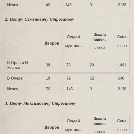
Итого
46
143
91
2138
2. Петру Семеновичу Строганову
Земли
Людей
Сена
пашен.
Дворов
муж.пола
копен
четей
В Орле и Н.
38
73
29
1491
Усолье
В Очере
18
72
62
646
Итого
56
145
91
2138
3. Ивану Максимовичу Строганову
Земли
Людей
Сена
пашен.
Дворов
муж.пола
копен
четей