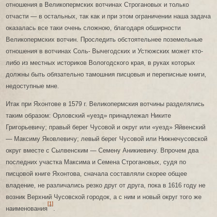
отношения в Великопермских вотчинах Строгановых и только
отчасти — в остальных, так как и при этом ограничении наша задача
оказалась все таки очень сложною, благодаря обширности
Великопермских вотчин. Проследить обстоятельнее поземельные
отношения в вотчинах Соль- Вычегодских и Устюжских может кто-
либо из местных историков Вологодского края, в руках которых
должны быть обязательно тамошния писцовыя и переписные книги,
недоступные мне.
Итак при Яхонтове в 1579 г. Великопермския вотчины разделялись
таким образом: Орловский «уезд» принадлежал Никите
Григорьевичу; правый берег Чусовой и округ или «уезд» Яйвенский
— Максиму Яковлевичу; левый берег Чусовой или Нижнечусовской
округ вместе с Сылвенским — Семену Аникиевичу. Впрочем два
последних участка Максима и Семена Строгановых, судя по
писцовой книге Яхонтова, сначала составляли скорее общее
владение, не различались резко друг от друга, пока в 1616 году не
возник Верхний Чусовской городок, а с ним и новый округ того же
[1]
наименования
.