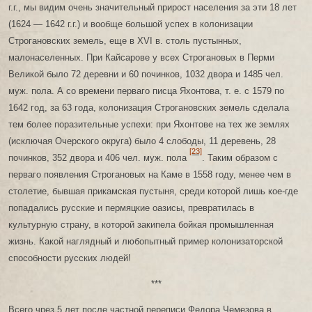
г.г., мы видим очень значительный прирост населения за эти 18 лет
(1624 — 1642 г.г.) и вообще большой успех в колонизации
Строгановских земель, еще в XVI в. столь пустынных,
малонаселенных. При Кайсарове у всех Строгановых в Перми
Великой было 72 деревни и 60 починков, 1032 двора и 1485 чел.
муж. пола. А со времени перваго писца Яхонтова, т. е. с 1579 по
1642 год, за 63 года, колонизация Строгановских земель сделала
тем более поразительные успехи: при Яхонтове на тех же землях
(исключая Очерского округа) было 4 слободы, 11 деревень, 28
[23]
починков, 352 двора и 406 чел. муж. пола
. Таким образом с
перваго появления Строгановых на Каме в 1558 году, менее чем в
столетие, бывшая прикамская пустыня, среди которой лишь кое-где
попадались русские и пермяцкие оазисы, превратилась в
культурную страну, в которой закипела бойкая промышленная
жизнь. Какой наглядный и любопытный пример колонизаторской
способности русских людей!
***
Всего чрез 5 лет после частной переписи Федора Чемезова в