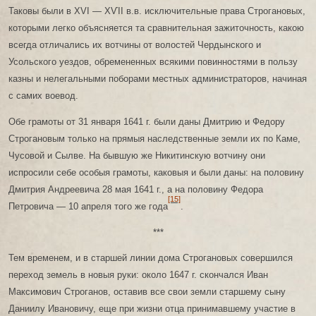
Таковы были в XVI — ХѴІІ в.в. исключительные права Строгановых,
которыми легко объясняется та сравнительная зажиточность, какою
всегда отличались их вотчины от волостей Чердынского и
Усольского уездов, обремененных всякими повинностями в пользу
казны и нелегальными поборами местных администраторов, начиная
с самих воевод.
Обе грамоты от 31 января 1641 г. были даны Дмитрию и Федору
Строгановым только на прямыя наследственные земли их по Каме,
Чусовой и Сылве. На бывшую же Никитинскую вотчину они
испросили себе особыя грамоты, каковыя и были даны: на половину
Дмитрия Андреевича 28 мая 1641 г., а на половину Федора
[15]
Петровича — 10 апреля того же года
.
***
Тем временем, и в старшей линии дома Строгановых совершился
переход земель в новыя руки: около 1647 г. скончался Иван
Максимович Строганов, оставив все свои земли старшему сыну
Даниилу Ивановичу, еще при жизни отца принимавшему участие в