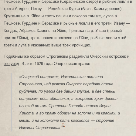
Пешкове, Гурдине и Серасике (Серасинское озеро) и рыбные ловли в
трети Андрея; Петру — Редийская Курья (близь Камы деревня),
Круглыш на р. Яйве и треть пашен и покосов там же, лугов в
Пешкове, Гурдине и Серасике и рыбные ловли в его трети; Ивану —
Кондас, Абрамов Камень на Яйве, Притыка на р. Уньве (правый
приток Яйвы), треть пашен и покосов на Яйве, рыбные ловли этой
трети и луга в указанных выше трех урочищах.
Подобным же образом
Строгановы разделили Очерский острожек и
его уезд
. В акте 1629 года Очер описан кратко:
«Очерской острожек, Никитинская вотчина
Строганова, над речкою Очерою: передняя стена
рубленая, по углом две башни глухие, а две стены
острогом, весь обвалился; в острожке храм древян
плоской во имя Сретение Господа нашего Исуса
Христа, а во храму образы на золоте и на красках, и
книги, и на колоколне пять колоколов — строение
[9]
Никиты Строганова»
.