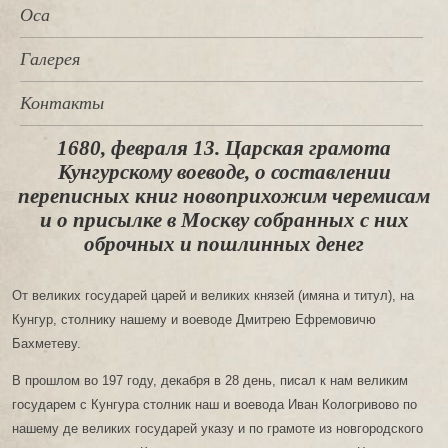
Оса
Галерея
Контакты
1680, февраля 13. Царская грамота
Кунгурскому воеводе, о составлении
переписных книг новоприхожим черемисам
и о присылке в Москву собранных с них
оброчных и пошлинных денег
От великих государей царей и великих князей (имяна и титул), на
Кунгур, столнику нашему и воеводе Дмитрею Ефремовичю
Бахметеву.
В прошлом во 197 году, декабря в 28 день, писал к нам великим
государем с Кунгура столник наш и воевода Иван Кологривово по
нашему де великих государей указу и по грамоте из новгородского