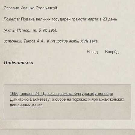
Справил Ивашко Столбицкой.
Помета:
Подана великих государей грамота марта в 23 день
(Акты Истор., т. 5, № 196).
источник: Титов А.А., Кунгурские акты XVII века
Назад
Вперёд
Поделиться:
1690, января 24. Царская грамота Кунгурскому воеводе
Димитрию Бахметеву, о сборе на торжках и ярмарках конских
пошлинных денег