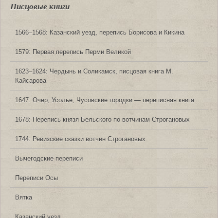
Писцовые книги
1566‒1568: Казанский уезд, перепись Борисова и Кикина
1579: Первая перепись Перми Великой
1623‒1624: Чердынь и Соликамск, писцовая книга М.
Кайсарова
1647: Очер, Усолье, Чусовские городки — переписная книга
1678: Перепись князя Бельского по вотчинам Строгановых
1744: Ревизские сказки вотчин Строгановых
Вычегодские переписи
Переписи Осы
Вятка
Казанский уезд