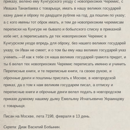
приказу, велено ему Кунгурского уезду с новоприхожих Черемис, с
Ивашка Танакбаева с товарыщи, имать в нашу великих государей
казну дани и оброку по двадцати рублев на год, да пошлин по указу;
а с кого имяны тот оброк имать, и тем де новоприхожим черемисам
переписки на Кунгуре не бывало и бобылского списку в приказной
избе нет, а переписывать де тех новоприхожих Черемис в
Кунгурском уезде впредь для оброку, без нашего великих государей
указу, он Иван не смеет; и о том бы ему наш великих государей указ
учинить.—И как к тебе ся наша великих государей грамота придет, и
ты б велел тех новоприхожих Черемис переписать имянно и учинить
Переписные книги, и те переписные книги, га своею рукою, и
оброчные денги и пошлины прислать к Москве, в новгородской
приказ, да о том к нам великим государем писал, а отписку и
переписные книги и оброчные денги велел подать в новгородском
приказе думному нашему дьяку Емельяну Игнатьевичю Украинцову
с товарыщи.
Писан на Москве, лета 7198, февраля в 13 день.
Скрепа:
Диак Василий Бобынин.