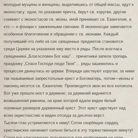
молодые мущины и женщины, выделившись от общей массы, идут к
иконостасу: одни, по указанию причта, берут св. хоругви, другие
снимают с иконостасов св. иконы, иной принимает св. Евангелие, а
кто — и фонари с зажженными свечами. В икононосцах замечается
особенное благоговение в обращении с св. иконами. Каждый
получивший что либо из сих священных предметов становится
среди Церкви на указанное ему место в ряды. После возгласа
священника „Благословен Бог наш"… причетники запели тропарь
празднику „Спаси Господи люди Твоя"… ряды зашевелись и
процессия двинулась из церкви. Впереди шествуют хоругви, за ними
так называемые запрестольные крест и Богоматерь, потом—иконы и
наконец несется св. Евангелие. Производится звон во все колокола.
Вот уже прошли мост и деревню; за деревней виднеется
возвышенная равнина, на краю которой вдали виден белый
огромных размеров деревянный крест. Этот крест царствует над
всею окрестностию и виден отсюда за десятки верст.
Тысячи глаз устремляются к нему! Сотни скорбящих сердец
христианских начинают сильно биться в эту торжественную минуту!
Сотни рук христианских подымаются для изображения на челе,