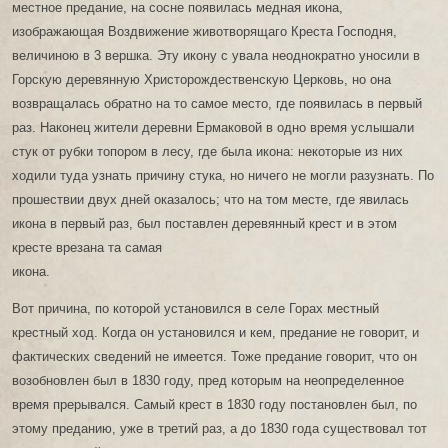
местное предание, на сосне появилась медная икона,
изображающая Воздвижение животворящаго Креста Господня,
величиною в 3 вершка. Эту икону с увала неоднократно уносили в
Горскую деревянную Христорождественскую Церковь, но она
возвращалась обратно на то самое место, где появилась в первый
раз. Наконец жители деревни Ермаковой в одно время услышали
стук от рубки топором в лесу, где была икона: некоторые из них
ходили туда узнать причину стука, но ничего не могли разузнать. По
прошествии двух дней оказалось; что на том месте, где явилась
икона в первый раз, был поставлен деревянный крест и в этом
кресте врезана та самая
икона.
Вот причина, по которой установился в селе Горах местный
крестный ход. Когда он установился и кем, предание не говорит, и
фактических сведений не имеется. Тоже предание говорит, что он
возобновлен был в 1830 году, пред которым на неопределенное
время прерывался. Самый крест в 1830 году постановлен был, по
этому преданию, уже в третий раз, а до 1830 года существовал тот