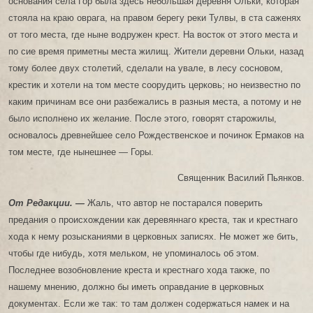
основания села Гор была здесь небольшая деревня Ольки, которая
стояла на краю оврага, на правом берегу реки Тулвы, в ста саженях
от того места, где ныне водружен крест. На восток от этого места и
по сие время приметны места жилищ. Жители деревни Ольки, назад
тому более двух столетий, сделали на увале, в лесу сосновом,
крестик и хотели на том месте соорудить церковь; но неизвестно по
каким причинам все они разбежались в разныя места, а потому и не
было исполнено их желание. После этого, говорят старожилы,
основалось древнейшее село Рождественское и починок Ермаков на
том месте, где нынешнее — Горы.
Священник Василий Пьянков.
От Редакции. —
Жаль, что автор не постарался поверить
предания о происхождении как деревяннаго креста, так и крестнаго
хода к нему розысканиями в церковных записях. Не может же бить,
чтобы где нибудь, хотя мельком, не упоминалось об этом.
Последнее возобновление креста и крестнаго хода также, по
нашему мнению, должно бы иметь оправдание в церковных
документах. Если же так: то там должен содержаться намек и на