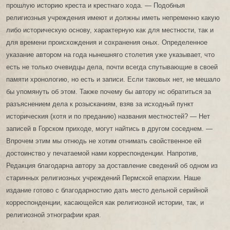
прошлую историю креста и крестнаго хода. — Подобныя
религиозныя учреждения имеют и должны иметь непременно какую
либо историческую основу, характерную как для местности, так и
для времени происхождения и сохранения оных. Определенное
указание автором на года нынешняго столетия уже указывает, что
есть не только очевидцы дела, почти всегда спутывающие в своей
памяти хронологию, но есть и записи. Если таковых нет, не мешало
бы упомянуть об этом. Также почему бы автору нс обратиться за
разъяснением дела к розысканиям, взяв за исходный пункт
историческия (хотя и по преданию) названия местностей? — Нет
записей в Горском приходе, могут найтись в другом соседнем. —
Впрочем этим мы отнюдь не хотим отнимать свойственное ей
достоинство у печатаемой нами корреспонденции. Напротив,
Редакция благодарна автору за доставление сведений об одном из
старинных религиозных учреждений Пермской епархии. Наше
издание готово с благодарностию дать место дельной серийной
корреспонденции, касающейся как религиозной истории, так, и
религиозной этнографии края.