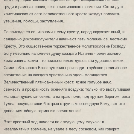
груди и раменах своих, сего христианскаго знамения. Сотни душ
христианских от сего величественнаго креста жаждут получить
утешения, помощи, заступления…
По приходе со св. иконами к сему кресту, народ окружает оный, и
священноцерковнослужители начинают петь молебен св. честному
Кресту. Это общественное торжественное молитвословие Господу
Богу невольно наполняет душу каждаго Истинно - религиознаго
христианина каким - то неизъяснимым душевным удовольствием.
Самая обстановка Богослужения производит глубокое религиозное
впечатление на каждаго христианина здесь молящагося.
Величественный пяти-саженный крест, ясное голубое небо,
свежесть и прозрачность осенняго воздуха; только что выступившая
молодая душистая озимь, а на краю поля, под крутым берегом, река
Тулва, несущая свои быстрыя струи в многоводную Каму, вот что
дополняет общую гармонию впечатления!…
Этот крестный ход начался по следующему случаю: в
незапамятныя времена, на увале в лесу сосновом, как говорит