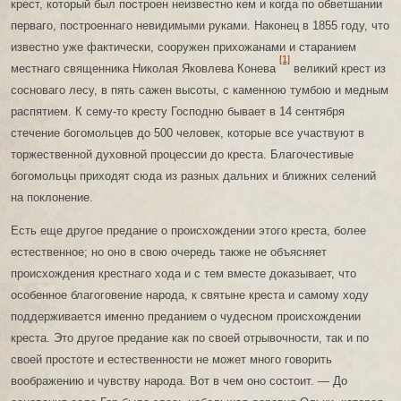
крест, который был построен неизвестно кем и когда по обветшании
перваго, построеннаго невидимыми руками. Наконец в 1855 году, что
известно уже фактически, сооружен прихожанами и старанием
[1]
местнаго священника Николая Яковлева Конева
великий крест из
сосноваго лесу, в пять сажен высоты, с каменною тумбою и медным
распятием. К сему-то кресту Господню бывает в 14 сентября
стечение богомольцев до 500 человек, которые все участвуют в
торжественной духовной процессии до креста. Благочестивые
богомольцы приходят сюда из разных дальних и ближних селений
на поклонение.
Есть еще другое предание о происхождении этого креста, более
естественное; но оно в свою очередь также не объясняет
происхождения крестнаго хода и с тем вместе доказывает, что
особенное благоговение народа, к святыне креста и самому ходу
поддерживается именно преданием о чудесном происхождении
креста. Это другое предание как по своей отрывочности, так и по
своей простоте и естественности не может много говорить
воображению и чувству народа. Вот в чем оно состоит. — До