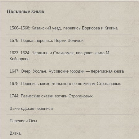
Писцовые книги
1566‒1568: Казанский уезд, перепись Борисова и Кикина
1579: Первая перепись Перми Великой
1623‒1624: Чердынь и Соликамск, писцовая книга М.
Кайсарова
1647: Очер, Усолье, Чусовские городки — переписная книга
1678: Перепись князя Бельского по вотчинам Строгановых
1744: Ревизские сказки вотчин Строгановых
Вычегодские переписи
Переписи Осы
Вятка