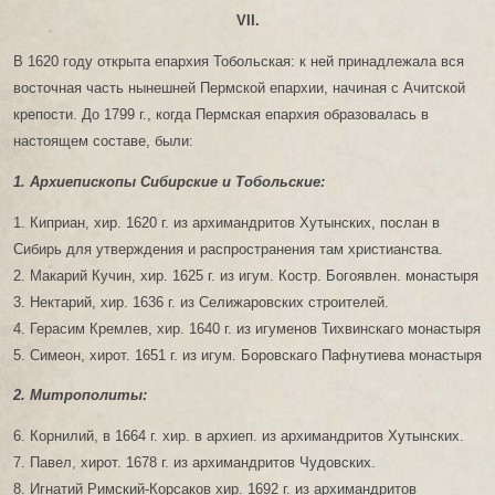
VІІ.
В 1620 году открыта епархия Тобольская: к ней принадлежала вся
восточная часть нынешней Пермской епархии, начиная с Ачитской
крепости. До 1799 г., когда Пермская епархия образовалась в
настоящем составе, были:
1. Архиепископы Сибирские и Тобольские:
1. Киприан, хир. 1620 г. из архимандритов Хутынских, послан в
Сибирь для утверждения и распространения там христианства.
2. Макарий Кучин, хир. 1625 г. из игум. Костр. Богоявлен. монастыря
3. Нектарий, хир. 1636 г. из Селижаровских строителей.
4. Герасим Кремлев, хир. 1640 г. из игуменов Тихвинскаго монастыря
5. Симеон, хирот. 1651 г. из игум. Боровскаго Пафнутиева монастыря
2. Митрополиты:
6. Корнилий, в 1664 г. хир. в архиеп. из архимандритов Хутынских.
7. Павел, хирот. 1678 г. из архимандритов Чудовских.
8. Игнатий Римский-Корсаков хир. 1692 г. из архимандритов