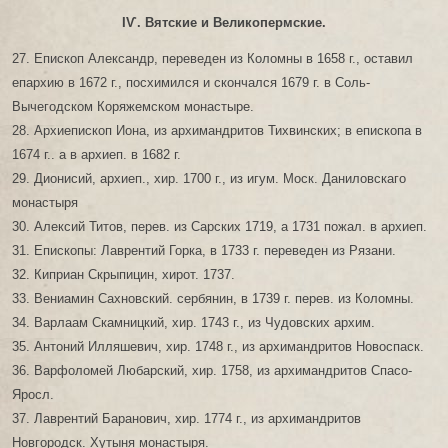
ІѴ. Вятские и Великопермские.
27. Епископ Александр, переведен из Коломны в 1658 г., оставил
епархию в 1672 г., посхимился и скончался 1679 г. в Соль-
Вычегодском Коряжемском монастыре.
28. Архиепископ Иона, из архимандритов Тихвинских; в епископа в
1674 г.. а в архиеп. в 1682 г.
29. Дионисий, архиеп., хир. 1700 г., из игум. Моск. Даниловскаго
монастыря
30. Алексий Титов, перев. из Сарских 1719, а 1731 пожал. в архиеп.
31. Епископы: Лаврентий Горка, в 1733 г. переведен из Рязани.
32. Киприан Скрыпицин, хирот. 1737.
33. Вениамин Сахновский. сербянин, в 1739 г. перев. из Коломны.
34. Варлаам Скамницкий, хир. 1743 г., из Чудовских архим.
35. Антоний Илляшевич, хир. 1748 г., из архимандритов Новоспаск.
36. Варфоломей Любарский, хир. 1758, из архимандритов Спасо-
Яросл.
37. Лаврентий Баранович, хир. 1774 г., из архимандритов
Новгородск. Хутыня монастыря.