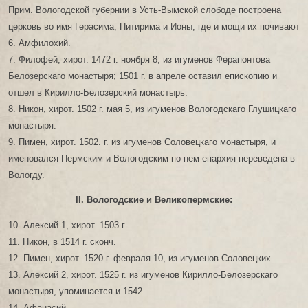
Прим. Вологодской губернии в Усть-Вымской слободе построена
церковь во имя Герасима, Питирима и Ионы, где и мощи их почивают
6. Амфилохий.
7. Филофей, хирот. 1472 г. ноября 8, из игуменов Ферапонтова
Белозерскаго монастыря; 1501 г. в апреле оставил епископию и
отшел в Кирилло-Белозерский монастырь.
8. Никон, хирот. 1502 г. мая 5, из игуменов Вологодскаго Глушицкаго
монастыря.
9. Пимен, хирот. 1502. г. из игуменов Соловецкаго монастыря, и
именовался Пермским и Вологодским по нем епархия переведена в
Вологду.
II. Вологодские и Великопермские:
10. Алексий 1, хирот. 1503 г.
11. Никон, в 1514 г. сконч.
12. Пимен, хирот. 1520 г. февраля 10, из игуменов Соловецких.
13. Алексий 2, хирот. 1525 г. из игуменов Кирилло-Белозерскаго
монастыря, упоминается и 1542.
14. Афанасий.