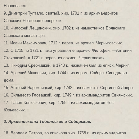
Новоспасск.
9. Димитрий Туптало, святый, хир. 1701 г. из архимандритов
Спасских Новгородосеверских.
10. Филофей Лещинский, хир. 1702 г. из наместников Брянскаго
Свенскаго монастыря.
11. Иоанн Максимович, 1712 г. перев. из архиеп. Черниговских.
12. С 1715 по 1721 г. паки управлял епархиею Филофей. —Антоний
Стаховский, в 1721 г. перев. из архиеп. Черниговских.
13. Никодим Сребницкий, в 1740 г., назначен был из еписк. Черниг.
14. Арсений Максевич, хир. 1744 г. из иером. Соборн. Синодальн.
дома.
15. Антоний Нарожницкий, хир. 1742 г. из наместн. Сергиевой Лавры.
16. Сильвестр Гловацкий, хир. 1749 г. из архимандритов Свияжских.
17. Павел Конюскевич, хир. 1758 г. из архимандритов Новг.
Юрьевских.
3. Архиепископы Тобольские и Сибирские:
18. Варлаам Петров, во епископа хир. 1768 г., из архимандритов