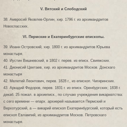
V. Вятский и Слободский
38. Амвросий Яковлев-Орлин, хир. 1796 г. из архимандритов
Новоспасских.
VІ. Пермские и Екатеринбургские епископы.
39. Иоанн Островский, хир. 1800 г. из архимандритов Юрьева
монастыря.
40. Иустин Вишневский, в 1802 г. перев. из еписк. Свияжских.
41. Дионисий Цветаев, хир. из архимандритов Москов. Донскаго
монастыря
42. Мелетий Леонтович, перев. 1828 г., из епископ. Чигиринских.
43. Аркадий Федоров, перев. 1831 г. из еписк. Оренбургских; 1838 г.
декаб. 25 пожал. в архиеписк., по случаю учреждения викариатства:
с сего времени — епарх. архиерей называется Пермский и
Верхотурский, а — викарий епископ Екатеринбургский, который есть
епископ Евлампий, из архимандритов Москов. Петровскаго
монастыря.