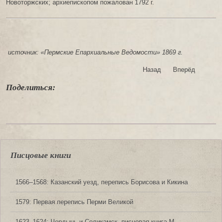
Новоторжских; архиепископом пожалован 1792 г.
источник: «Пермские Епархиальные Ведомости» 1869 г.
Назад
Вперёд
Поделиться:
Писцовые книги
1566‒1568: Казанский уезд, перепись Борисова и Кикина
1579: Первая перепись Перми Великой
1623‒1624: Чердынь и Соликамск, писцовая книга М.