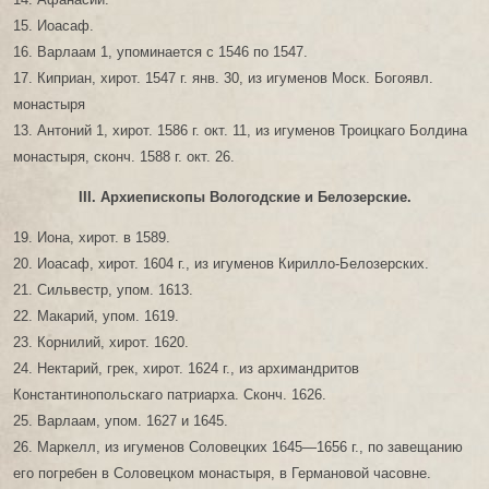
15. Иоасаф.
16. Варлаам 1, упоминается с 1546 по 1547.
17. Киприан, хирот. 1547 г. янв. 30, из игуменов Моск. Богоявл.
монастыря
13. Антоний 1, хирот. 1586 г. окт. 11, из игуменов Троицкаго Болдина
монастыря, сконч. 1588 г. окт. 26.
III. Архиепископы Вологодские и Белозерские.
19. Иона, хирот. в 1589.
20. Иоасаф, хирот. 1604 г., из игуменов Кирилло-Белозерских.
21. Сильвестр, упом. 1613.
22. Макарий, упом. 1619.
23. Корнилий, хирот. 1620.
24. Нектарий, грек, хирот. 1624 г., из архимандритов
Константинопольскаго патриарха. Сконч. 1626.
25. Варлаам, упом. 1627 и 1645.
26. Маркелл, из игуменов Соловецких 1645—1656 г., по завещанию
его погребен в Соловецком монастыря, в Германовой часовне.