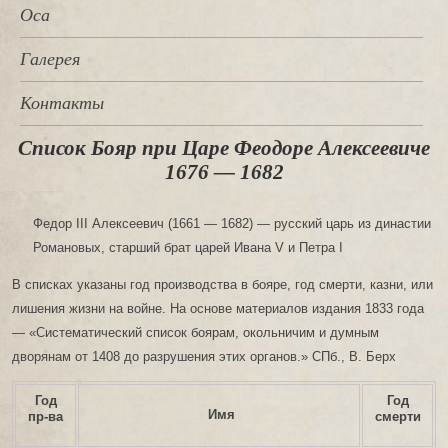
Оса
Галерея
Контакты
Список Бояр при Царе Феодоре Алексеевиче
1676 — 1682
Федор III Алексеевич (1661 — 1682) — русский царь из династии
Романовых, старший брат царей Ивана V и Петра I
В списках указаны год производства в бояре, год смерти, казни, или
лишения жизни на войне. На основе материалов издания 1833 года
— «Систематический список боярам, окольничим и думным
дворянам от 1408 до разрушения этих органов.» СПб., В. Берх
Год
Год
Имя
пр-ва
смерти