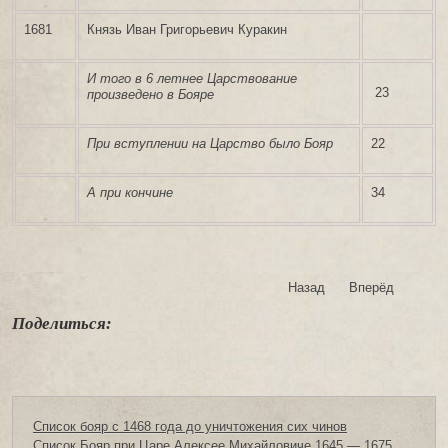
1681
Князь Иван Григорьевич Куракин
И того в 6 летнее Царствование
23
произведено в Бояре
При вступлении на Царство было Бояр
22
А при кончине
34
Назад
Вперёд
Поделиться:
Список бояр с 1468 года до уничтожения сих чинов
Список Бояр при Царе Алексее Михайловиче 1645 — 1675