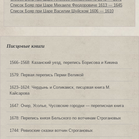
Список Бояр при Царе Михаиле Феодоровиче 1613 — 1645
Список Бояр при Царе Василии Шуйском 1606 — 1610
Писцовые книги
1566‒1568: Казанский уезд, перепись Борисова и Кикина
1579: Первая перепись Перми Великой
1623‒1624: Чердынь и Соликамск, писцовая книга М.
Кайсарова
1647: Очер, Усолье, Чусовские городки — переписная книга
1678: Перепись князя Бельского по вотчинам Строгановых
1744: Ревизские сказки вотчин Строгановых