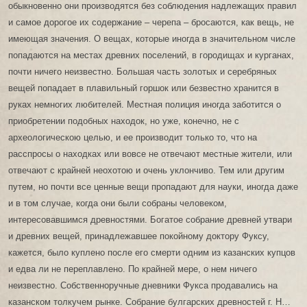
обыкновенно они производятся без соблюдения надлежащих правил
и самое дорогое их содержание – черепа – бросаются, как вещь, не
имеющая значения. О вещах, которые иногда в значительном числе
попадаются на местах древних поселений, в городищах и курганах,
почти ничего неизвестно. Большая часть золотых и серебряных
вещей попадает в плавильный горшок или безвестно хранится в
руках немногих любителей. Местная полиция иногда заботится о
приобретении подобных находок, но уже, конечно, не с
археологическою целью, и ее производит только то, что на
расспросы о находках или вовсе не отвечают местные жители, или
отвечают с крайней неохотою и очень уклончиво. Тем или другим
путем, но почти все ценные вещи пропадают для науки, иногда даже
и в том случае, когда они были собраны человеком,
интересовавшимся древностями. Богатое собрание древней утвари
и древних вещей, принадлежавшее покойному доктору Фуксу,
кажется, было куплено после его смерти одним из казанских купцов
и едва ли не переплавлено. По крайней мере, о нем ничего
неизвестно. Собственноручные дневники Фукса продавались на
казанском толкучем рынке. Собрание булгарских древностей г. Н…