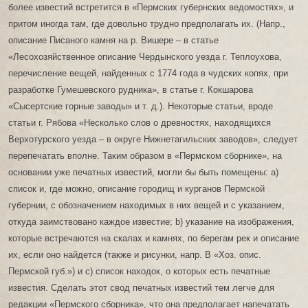
более известий встретится в «Пермских губернских ведомостях», и
притом иногда там, где довольно трудно предполагать их. (Напр.,
описание Писаного камня на р. Вишере – в статье
«Лесохозяйственное описание Чердынского уезда г. Теплоухова,
перечисление вещей, найденных с 1774 года в чудских копях, при
разработке Гумешевского рудника», в статье г. Кокшарова
«Сысертские горные заводы» и т. д.). Некоторые статьи, вроде
статьи г. Рябова «Несколько слов о древностях, находящихся
Верхотурского уезда – в округе Нижнетагильских заводов», следует
перепечатать вполне. Таким образом в «Пермском сборнике», на
основании уже печатных известий, могли бы быть помещены: а)
список и, где можно, описание городищ и курганов Пермской
губернии, с обозначением находимых в них вещей и с указанием,
откуда заимствовано каждое известие; b) указание на изображения,
которые встречаются на скалах и камнях, по берегам рек и описание
их, если оно найдется (также и рисунки, напр. В «Хоз. опис.
Пермской губ.») и с) список находок, о которых есть печатные
известия. Сделать этот свод печатных известий тем легче для
редакции «Пермского сборника», что она предполагает напечатать