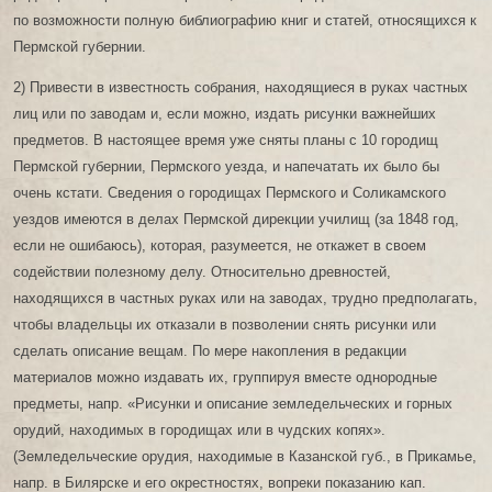
по возможности полную библиографию книг и статей, относящихся к
Пермской губернии.
2) Привести в известность собрания, находящиеся в руках частных
лиц или по заводам и, если можно, издать рисунки важнейших
предметов. В настоящее время уже сняты планы с 10 городищ
Пермской губернии, Пермского уезда, и напечатать их было бы
очень кстати. Сведения о городищах Пермского и Соликамского
уездов имеются в делах Пермской дирекции училищ (за 1848 год,
если не ошибаюсь), которая, разумеется, не откажет в своем
содействии полезному делу. Относительно древностей,
находящихся в частных руках или на заводах, трудно предполагать,
чтобы владельцы их отказали в позволении снять рисунки или
сделать описание вещам. По мере накопления в редакции
материалов можно издавать их, группируя вместе однородные
предметы, напр. «Рисунки и описание земледельческих и горных
орудий, находимых в городищах или в чудских копях».
(Земледельческие орудия, находимые в Казанской губ., в Прикамье,
напр. в Билярске и его окрестностях, вопреки показанию кап.