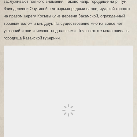
заслуживают полного внимания. Таково напр. городище на р. Туй,
близ деревни Опутиной с четырьмя рядами валов, чудской городок
на правом берегу Косьвы близ деревни Закамской, огражденный
тройным валом и мн. друг. На существование многих вовсе нет
указаний и они исчезают под пашнями. Точно так же мало описаны
городища Казанской губернии.