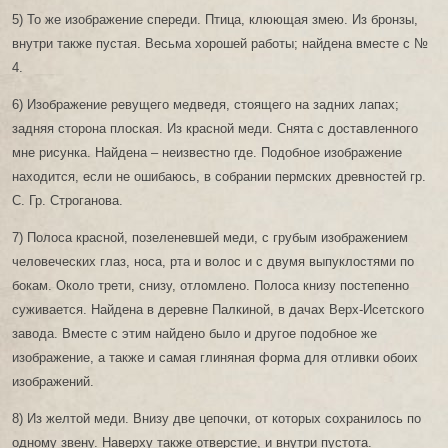
5) То же изображение спереди. Птица, клюющая змею. Из бронзы,
внутри также пустая. Весьма хорошей работы; найдена вместе с №
4.
6) Изображение ревущего медведя, стоящего на задних лапах;
задняя сторона плоская. Из красной меди. Снята с доставленного
мне рисунка. Найдена – неизвестно где. Подобное изображение
находится, если не ошибаюсь, в собрании пермских древностей гр.
С. Гр. Строганова.
7) Полоса красной, позеленевшей меди, с грубым изображением
человеческих глаз, носа, рта и волос и с двумя выпуклостями по
бокам. Около трети, снизу, отломлено. Полоса книзу постепенно
суживается. Найдена в деревне Палкиной, в дачах Верх-Исетского
завода. Вместе с этим найдено было и другое подобное же
изображение, а также и самая глиняная форма для отливки обоих
изображений.
8) Из желтой меди. Внизу две цепочки, от которых сохранилось по
одному звену. Наверху также отверстие, и внутри пустота.