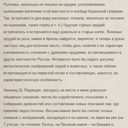
Рычкова, нисколько не похожи на орудия, употребляемые
нынешними жителями этой местности и вообще Казанской губернии.
Так, встречаются два вида железных топоров, нисколько не похожих
на нынешние, также серпы и т. п.) Чудских горных орудий
встречалось и встречается еще довольно в старых копях. Военных
орудий из рога, камня и бронзы найдется, вероятно, и теперь в руках
частных лиц достаточное число, чтобы дать понятие о их характере
и возможность сличения с древними орудиями, встречающимися в
других местностях России. Интересно было бы издать рисунки
металлических изображений людей и животных, в таком обилии
встречающихся на пермской почве и составляющих, кажется, ее
характеристическую особенность.
Наконец 3). Редакция, находясь на месте и имея довольно
обширные сношения, могла бы содействовать отысканию и
собиранию древностей или составлению новых описаний там, где
прежние недостаточны. Весьма важно было бы снятие точных
снимков с изображений, находящихся на камнях, по берегам рек (на
7 утесах, по течению Тагила, на Писаном камне – на Вишере и,