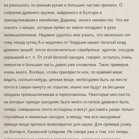
ва разошлось по разным рукам и большею частию пропало. О
собрании древнего оружия, найденного в Булгаре и
принадлежавшего покойному Дадиану, ничего неизвестно. Что же
сказать о вещах, которые прямо из земли попадают в руки
промышленников. Недавно удалось мне узнать, что несколько лет
тому назад купец А-н недалеко от Чердыни нашел богатый клад
древних вещей, почти исключительно серебряных: идолов, сосудов,
украшений и т. п. От этой богатой находки, говорят, осталось очень
немногое и большая часть давно уже сплавлена. Таких примеров
очень много. Вообще, чтобы приобрести или, по крайней мере,
видеть сколько-нибудь ценные вещи, необходимо быть на месте
почти в самую минуту их отрытия, иначе они будут за бесценок
проданы промышленникам и переплавлены. Некоторые местности,
на которых прежде находимо было много остатков древнего быта,
теперь совершенно почти истощены и могут доставить разве только
случайные и неважные находки, а между тем все находимые
прежде вещи пропали безвозвратно для науки. Для примера укажу
на Билярск, Казанской губернии. Не говоря уже о том, что теперь