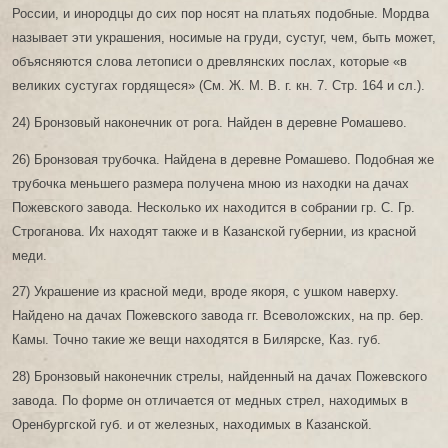
России, и инородцы до сих пор носят на платьях подобные. Мордва
называет эти украшения, носимые на груди, сустуг, чем, быть может,
объясняются слова летописи о древлянских послах, которые «в
великих сустугах гордящеся» (См. Ж. М. В. г. кн. 7. Стр. 164 и сл.).
24) Бронзовый наконечник от рога. Найден в деревне Ромашево.
26) Бронзовая трубочка. Найдена в деревне Ромашево. Подобная же
трубочка меньшего размера получена мною из находки на дачах
Пожевского завода. Несколько их находится в собрании гр. С. Гр.
Строганова. Их находят также и в Казанской губернии, из красной
меди.
27) Украшение из красной меди, вроде якоря, с ушком наверху.
Найдено на дачах Пожевского завода гг. Всеволожских, на пр. бер.
Камы. Точно такие же вещи находятся в Билярске, Каз. губ.
28) Бронзовый наконечник стрелы, найденный на дачах Пожевского
завода. По форме он отличается от медных стрел, находимых в
Оренбургской губ. и от железных, находимых в Казанской.