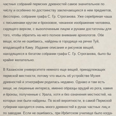
частных собраний пермских древностей самое значительное по
числу и особенно по достоинству заключающихся в нем предметов,
бесспорно, собрание графа С. Гр. Строганова. Уже серебряная чаша
с письменами кругом и бронзовое, чеканное изображение человека,
сидящего верхом, с вызолоченным лицом и руками достаточны для
того, чтобы обратить на него полное внимание археологов. Обе
вещи, если не ошибаюсь, найдены в городище на речке Туй,
впадающей в Каму. Издание описания и рисунков вещей,
находящихся в богатом собрании графа С. Гр. Строганова, было бы
крайне желательно.
В Казанском университете немного еще вещей, принадлежащих
пермской местности, потому что мысль об устройстве Музея
древностей и этнографии родилась недавно. Однако и там есть
вещи, не лишенные интереса, именно образцы орудий из рога, камня
и бронзы, полученные с Урала, хотя и без означения местностей, на
которых они были найдены. По всей вероятности, в самой Пермской
губернии находится очень много древностей в руках частных лиц и
по заводам. Если не ошибаюсь, при Ирбитском училище было когда-