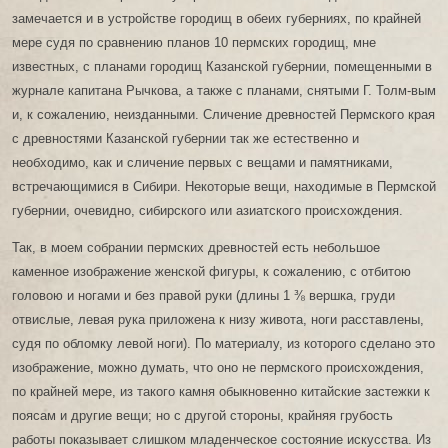
замечается и в устройстве городищ в обеих губерниях, по крайней
мере судя по сравнению планов 10 пермских городищ, мне
известных, с планами городищ Казанской губернии, помещенными в
журнале капитана Рычкова, а также с планами, снятыми Г. Толм-вым
и, к сожалению, неизданными. Сличение древностей Пермского края
с древностями Казанской губернии так же естественно и
необходимо, как и сличение первых с вещами и памятниками,
встречающимися в Сибири. Некоторые вещи, находимые в Пермской
губернии, очевидно, сибирского или азиатского происхождения.
Так, в моем собрании пермских древностей есть небольшое
каменное изображение женской фигуры, к сожалению, с отбитою
головою и ногами и без правой руки (длины 1 ⅜ вершка, груди
отвислые, левая рука приложена к низу живота, ноги расставлены,
судя по обломку левой ноги). По материалу, из которого сделано это
изображение, можно думать, что оно не пермского происхождения,
по крайней мере, из такого камня обыкновенно китайские застежки к
поясам и другие вещи; но с другой стороны, крайняя грубость
работы показывает слишком младенческое состояние искусства. Из