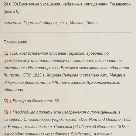
29 и 30) Бронзовые украшения, найденные близ деревни Ромашевой
(всего 6).
источник: Пермский сборник, кн. I, Москва, 1859 г.
Примечания:
[1] ↑
См. хозяйственное описание Пермской губернии по
гражданскому и естественному ее состоянию, сочиненное по
начертанию Императорского Вольного экономического общества.
III части. СПб. 1813 г. Журнал Рычкова и статью Арх. Макария
«Пермские древности» в VIII томе записок Археологического
общества.
[2] ↑
Булгар на Волге стр. 68
[3] ↑
Необходимо сличить эти изображения с помещенными в
сочинении Страленберга (чердынские): «Das Nord und Ostliche Theil.
v. Europa», с изданными г. Спасским («Сибирский Вестник» 1818 г.
и в особом сочинении «Inscriptiones Sibiriacae»), а также с