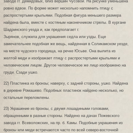
заводе гг. Демидовых, близ вершин Чусовой. На рисунке уменьшена
ровно вдвое. По форме может несколько напомнить птицу с
распростертыми крыльями. Подобная фигура меньшего размера
найдена была, вместе с костяным наконечником стрелы. В кургане
Шадринского уезда и, как предполагает г.
Зырянов, служила для украшения седла или узды. Еще
замечательнее подобная же вещь, найденная в Соликамском уезде,
на месте чудского городища, на речке Юсьве. Она вылита из
желтой меди и изображает птицу с распростертыми крыльями и
человеческим лицом. Другое человеческое же лицо изображено на
груди. Сзади ушко.
22) Пластинка из бронзы; наверху, с задней стороны, ушко. Найдена
в деревне Ромашево. Подобных пластинок найдено несколько, но
остальные переломлены.
23) Украшение из бронзы, с двумя лошадиными головами,
обращенными в разные стороны. Найдено на дачах Пожевского
завода гг. Всеволожских, на пр. б. Камы. Подобные украшения из
бронзы или меди встречаются часто по всей северо-восточной