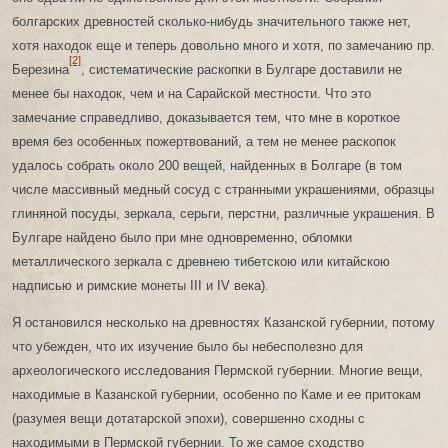
болгарских древностей сколько-нибудь значительного также нет,
хотя находок еще и теперь довольно много и хотя, по замечанию пр.
[2]
Березина
, систематические раскопки в Булгаре доставили не
менее бы находок, чем и на Сарайской местности. Что это
замечание справедливо, доказывается тем, что мне в короткое
время без особенных пожертвований, а тем не менее раскопок
удалось собрать около 200 вещей, найденных в Болгаре (в том
числе массивный медный сосуд с странными украшениями, образцы
глиняной посуды, зеркала, серьги, перстни, различные украшения. В
Булгаре найдено было при мне одновременно, обломки
металлического зеркала с древнею тибетскою или китайскою
надписью и римские монеты III и IV века).
Я остановился несколько на древностях Казанской губернии, потому
что убежден, что их изучение было бы небесполезно для
археологического исследования Пермской губернии. Многие вещи,
находимые в Казанской губернии, особенно по Каме и ее притокам
(разумея вещи дотатарской эпохи), совершенно сходны с
находимыми в Пермской губернии. То же самое сходство