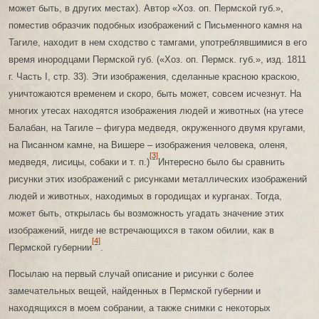
может быть, в других местах). Автор «Хоз. оп. Пермской губ.»,
поместив образчик подобных изображений с Письменного камня на
Тагиле, находит в нем сходство с тамгами, употреблявшимися в его
время инородцами Пермской губ. («Хоз. оп. Пермск. губ.», изд. 1811
г. Часть I, стр. 33). Эти изображения, сделанные красною краскою,
уничтожаются временем и скоро, быть может, совсем исчезнут. На
многих утесах находятся изображения людей и животных (на утесе
Балабан, на Тагиле – фигура медведя, окруженного двумя кругами,
на Писанном камне, на Вишере – изображения человека, оленя,
[3]
медведя, лисицы, собаки и т. п.)
Интересно было бы сравнить
рисунки этих изображений с рисунками металлических изображений
людей и животных, находимых в городищах и курганах. Тогда,
может быть, открылась бы возможность угадать значение этих
изображений, нигде не встречающихся в таком обилии, как в
[4]
Пермской губернии
.
Посылаю на первый случай описание и рисунки с более
замечательных вещей, найденных в Пермской губернии и
находящихся в моем собрании, а также снимки с некоторых