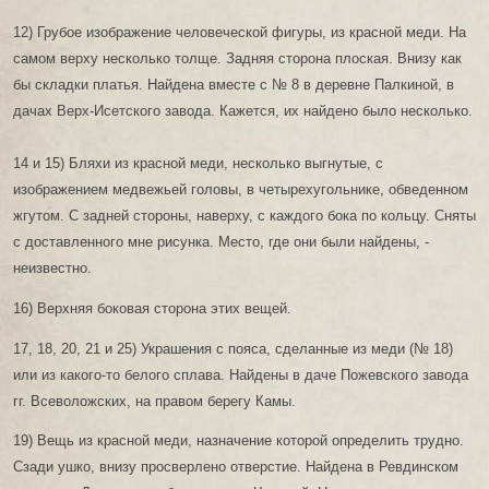
12) Грубое изображение человеческой фигуры, из красной меди. На
самом верху несколько толще. Задняя сторона плоская. Внизу как
бы складки платья. Найдена вместе с № 8 в деревне Палкиной, в
дачах Верх-Исетского завода. Кажется, их найдено было несколько.
14 и 15) Бляхи из красной меди, несколько выгнутые, с
изображением медвежьей головы, в четырехугольнике, обведенном
жгутом. С задней стороны, наверху, с каждого бока по кольцу. Сняты
с доставленного мне рисунка. Место, где они были найдены, -
неизвестно.
16) Верхняя боковая сторона этих вещей.
17, 18, 20, 21 и 25) Украшения с пояса, сделанные из меди (№ 18)
или из какого-то белого сплава. Найдены в даче Пожевского завода
гг. Всеволожских, на правом берегу Камы.
19) Вещь из красной меди, назначение которой определить трудно.
Сзади ушко, внизу просверлено отверстие. Найдена в Ревдинском