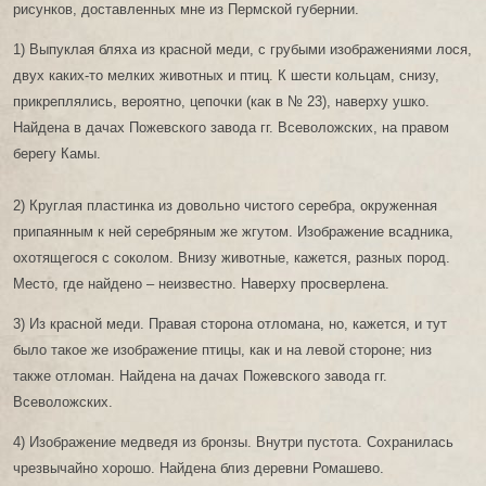
рисунков, доставленных мне из Пермской губернии.
1) Выпуклая бляха из красной меди, с грубыми изображениями лося,
двух каких-то мелких животных и птиц. К шести кольцам, снизу,
прикреплялись, вероятно, цепочки (как в № 23), наверху ушко.
Найдена в дачах Пожевского завода гг. Всеволожских, на правом
берегу Камы.
2) Круглая пластинка из довольно чистого серебра, окруженная
припаянным к ней серебряным же жгутом. Изображение всадника,
охотящегося с соколом. Внизу животные, кажется, разных пород.
Место, где найдено – неизвестно. Наверху просверлена.
3) Из красной меди. Правая сторона отломана, но, кажется, и тут
было такое же изображение птицы, как и на левой стороне; низ
также отломан. Найдена на дачах Пожевского завода гг.
Всеволожских.
4) Изображение медведя из бронзы. Внутри пустота. Сохранилась
чрезвычайно хорошо. Найдена близ деревни Ромашево.