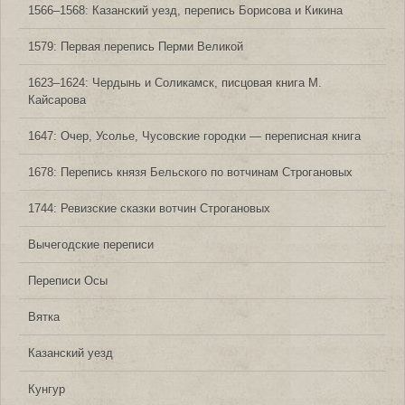
1566‒1568: Казанский уезд, перепись Борисова и Кикина
1579: Первая перепись Перми Великой
1623‒1624: Чердынь и Соликамск, писцовая книга М.
Кайсарова
1647: Очер, Усолье, Чусовские городки — переписная книга
1678: Перепись князя Бельского по вотчинам Строгановых
1744: Ревизские сказки вотчин Строгановых
Вычегодские переписи
Переписи Осы
Вятка
Казанский уезд
Кунгур