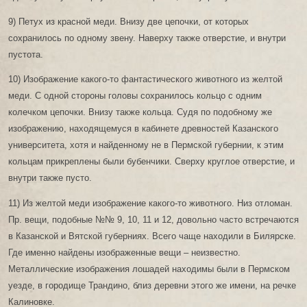
9) Петух из красной меди. Внизу две цепочки, от которых
сохранилось по одному звену. Наверху также отверстие, и внутри
пустота.
10) Изображение какого-то фантастического животного из желтой
меди. С одной стороны головы сохранилось кольцо с одним
колечком цепочки. Внизу также кольца. Судя по подобному же
изображению, находящемуся в кабинете древностей Казанского
университета, хотя и найденному не в Пермской губернии, к этим
кольцам прикреплены были бубенчики. Сверху круглое отверстие, и
внутри также пусто.
11) Из желтой меди изображение какого-то животного. Низ отломан.
Пр. вещи, подобные №№ 9, 10, 11 и 12, довольно часто встречаются
в Казанской и Вятской губерниях. Всего чаще находили в Билярске.
Где именно найдены изображенные вещи – неизвестно.
Металлические изображения лошадей находимы были в Пермском
уезде, в городище Трандино, близ деревни этого же имени, на речке
Калиновке.