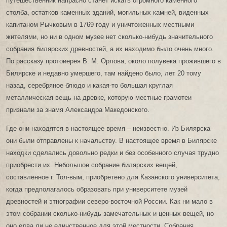
путешественник напрасно станет искать огромного каменного
столба, остатков каменных зданий, могильных камней, виденных
капитаном Рычковым в 1769 году и уничтоженных местными
жителями, но ни в одном музее нет сколько-нибудь значительного
собрания билярских древностей, а их находимо было очень много.
По рассказу протоиерея В. М. Орлова, около полувека прожившего в
Билярске и недавно умершего, там найдено было, лет 20 тому
назад, серебряное блюдо и какая-то большая круглая
металлическая вещь на древке, которую местные грамотеи
признали за знамя Александра Македонского.
Где они находятся в настоящее время – неизвестно. Из Билярска
они были отправлены к начальству. В настоящее время в Билярске
находки сделались довольно редки и без особенного случая трудно
приобрести их. Небольшое собрание билярских вещей,
составленное г. Тол-вым, приобретено для Казанского университета,
когда предполагалось образовать при университете музей
древностей и этнографии северо-восточной России. Как ни мало в
этом собрании сколько-нибудь замечательных и ценных вещей, но
оно едва ли не единственное для этой местности. Собрания