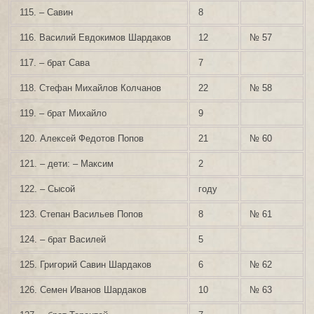
115. – Савин
8
116. Василий Евдокимов Шардаков
12
№ 57
117. – брат Сава
7
118. Стефан Михайлов Колчанов
22
№ 58
119. – брат Михайло
9
120. Алексей Федотов Попов
21
№ 60
121. – дети: – Максим
2
122. – Сысой
году
123. Степан Васильев Попов
8
№ 61
124. – брат Василей
5
125. Григорий Савин Шардаков
6
№ 62
126. Семен Иванов Шардаков
10
№ 63