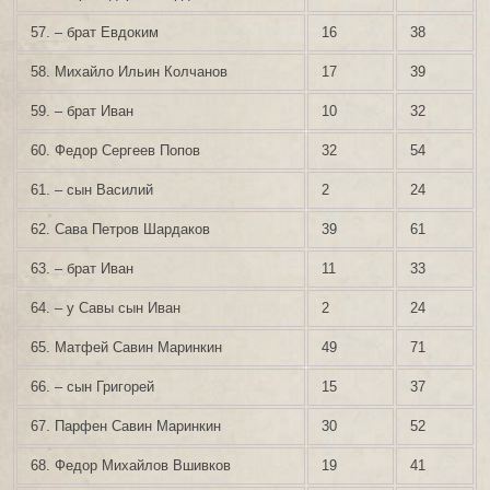
57. – брат Евдоким
16
38
58. Михайло Ильин Колчанов
17
39
59. – брат Иван
10
32
60. Федор Сергеев Попов
32
54
61. – сын Василий
2
24
62. Сава Петров Шардаков
39
61
63. – брат Иван
11
33
64. – у Савы сын Иван
2
24
65. Матфей Савин Маринкин
49
71
66. – сын Григорей
15
37
67. Парфен Савин Маринкин
30
52
68. Федор Михайлов Вшивков
19
41