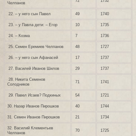
72
1732
Челпанов
22. – у него сын Павел
49
1740
23. – у Павла дети: – Егор
10
1735
24. – Козма
7
1736
25. Семен Еремиев Челпанов
48
1727
26. – у него сын Афанасей
17
1737
27. Василей Иванов Шилов
29
1737
28. Никита Семенов
71
1741
Солодников
29. Павел Исаев? Подкиных
54
1721
30. Назар Иванов Пирошков
40
1744
31. Семен Иванов Пирошков
21
1734
32. Василий Клементьев
70
1725
Челпанов