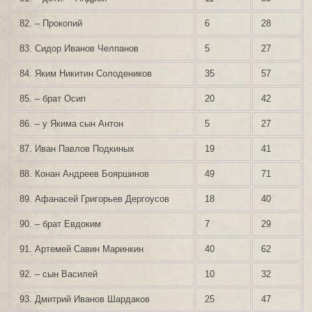
82. – Прокопий
6
28
83. Сидор Иванов Челпанов
5
27
84. Яким Никитин Солодеников
35
57
85. – брат Осип
20
42
86. – у Якима сын Антон
5
27
87. Иван Павлов Подкиных
19
41
88. Конан Андреев Бояршинов
49
71
89. Афанасей Григорьев Дергоусов
18
40
90. – брат Евдоким
7
29
91. Артемей Савин Маринкин
40
62
92. – сын Василей
10
32
93. Дмитрий Иванов Шардаков
25
47