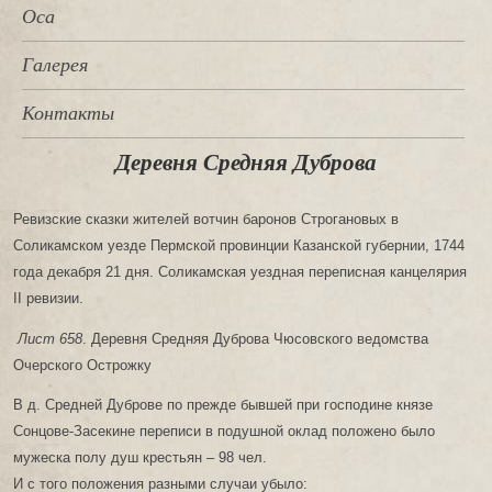
Оса
Галерея
Контакты
Деревня Средняя Дуброва
Ревизские сказки жителей вотчин баронов Строгановых в
Соликамском уезде Пермской провинции Казанской губернии, 1744
года декабря 21 дня. Соликамская уездная переписная канцелярия
II ревизии.
Лист 658
. Деревня Средняя Дуброва Чюсовского ведомства
Очерского Острожку
В д. Средней Дуброве по прежде бывшей при господине князе
Сонцове-Засекине переписи в подушной оклад положено было
мужеска полу душ крестьян – 98 чел.
И с того положения разными случаи убыло: