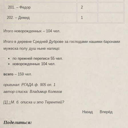
201. – Федор
2
202. – Демид
1
Итого новорожденных – 104 чел.
Итого в деревне Средней Дуброве за господами нашими баронами
мужеска полу душ ныне налицо:
по прежней переписи 55 чел.
новорожденных 104 чел.
всего
– 159 чел.
оригинал: РГАДА ф. 905 оп. 1
автор списка: Владимир Колегов
[1] ↑
М. б. описка и это Терентей?
Назад
Вперёд
Поделиться: