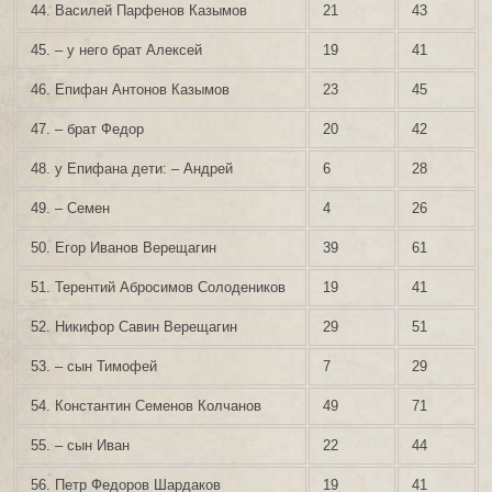
44. Василей Парфенов Казымов
21
43
45. – у него брат Алексей
19
41
46. Епифан Антонов Казымов
23
45
47. – брат Федор
20
42
48. у Епифана дети: – Андрей
6
28
49. – Семен
4
26
50. Егор Иванов Верещагин
39
61
51. Терентий Абросимов Солодеников
19
41
52. Никифор Савин Верещагин
29
51
53. – сын Тимофей
7
29
54. Константин Семенов Колчанов
49
71
55. – сын Иван
22
44
56. Петр Федоров Шардаков
19
41