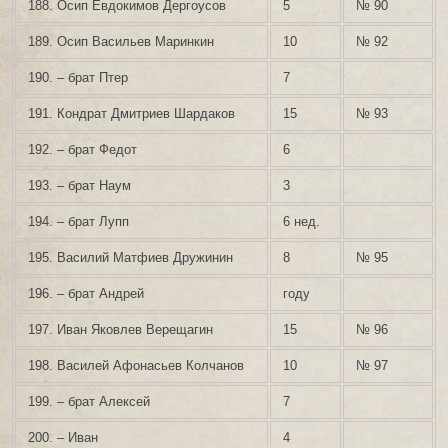
188. Осип Евдокимов Дергоусов
5
№ 90
189. Осип Васильев Маринкин
10
№ 92
190. – брат Птер
7
191. Кондрат Дмитриев Шардаков
15
№ 93
192. – брат Федот
6
193. – брат Наум
3
194. – брат Лупп
6 нед.
195. Василий Матфиев Дружинин
8
№ 95
196. – брат Андрей
году
197. Иван Яковлев Верещагин
15
№ 96
198. Василей Афонасьев Колчанов
10
№ 97
199. – брат Алексей
7
200. – Иван
4