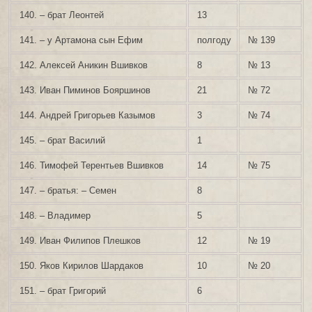
140. – брат Леонтей
13
141. – у Артамона сын Ефим
полгоду
№ 139
142. Алексей Аникин Вшивков
8
№ 13
143. Иван Пиминов Бояршинов
21
№ 72
144. Андрей Григорьев Казымов
3
№ 74
145. – брат Василий
1
146. Тимофей Терентьев Вшивков
14
№ 75
147. – братья: – Семен
8
148. – Владимер
5
149. Иван Филипов Плешков
12
№ 19
150. Яков Кирилов Шардаков
10
№ 20
151. – брат Григорий
6