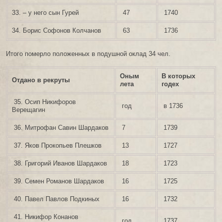
33. – у него сын Гурей
47
1740
34. Борис Софонов Колчанов
63
1736
Итого померло положенных в подушной оклад 34 чел.
Оным
В которых
Отдано в рекруты
лета
годех
35. Осип Никифоров
год
в 1736
Верещагин
36. Митрофан Савин Шардаков
7
1739
37. Яков Прокопьев Плешков
13
1727
38. Григорий Иванов Шардаков
18
1723
39. Семен Романов Шардаков
16
1725
40. Павел Павлов Подкиных
16
1732
41. Никифор Конанов
год
1737