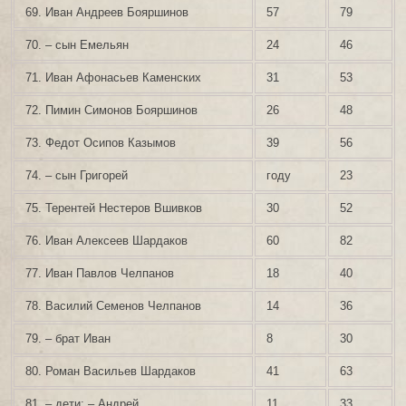
69. Иван Андреев Бояршинов
57
79
70. – сын Емельян
24
46
71. Иван Афонасьев Каменских
31
53
72. Пимин Симонов Бояршинов
26
48
73. Федот Осипов Казымов
39
56
74. – сын Григорей
году
23
75. Терентей Нестеров Вшивков
30
52
76. Иван Алексеев Шардаков
60
82
77. Иван Павлов Челпанов
18
40
78. Василий Семенов Челпанов
14
36
79. – брат Иван
8
30
80. Роман Васильев Шардаков
41
63
81. – дети: – Андрей
11
33