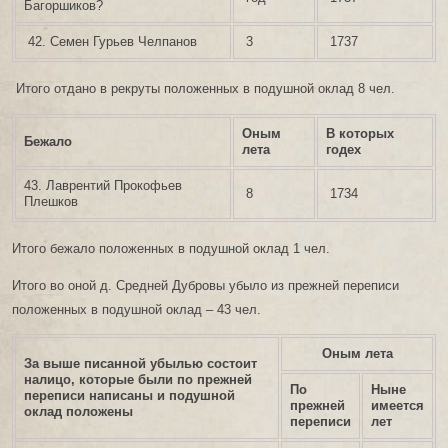
Багоршиков?
42. Семен Гурьев Челпанов
3
1737
Итого отдано в рекруты положенных в подушной оклад 8 чел.
Оным
В которых
Бежало
лета
годех
43. Лаврентий Прокофьев
8
1734
Плешков
Итого бежало положенных в подушной оклад 1 чел.
Итого во оной д. Средней Дубровы убыло из прежней переписи
положенных в подушной оклад – 43 чел.
Оным лета
За выше писанной убылью состоит
налицо, которые были по прежней
По
Ныне
переписи написаны и подушной
прежней
имеется
оклад положены
переписи
лет