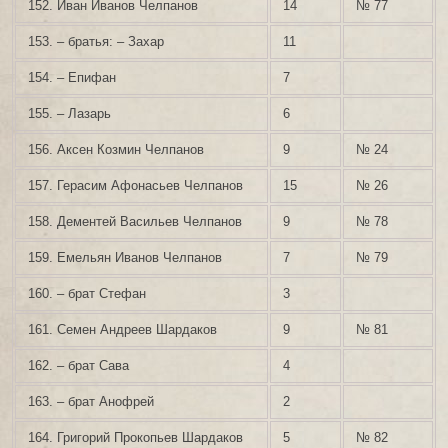
152. Иван Иванов Челпанов
14
№ 77
153. – братья: – Захар
11
154. – Епифан
7
155. – Лазарь
6
156. Аксен Козмин Челпанов
9
№ 24
157. Герасим Афонасьев Челпанов
15
№ 26
158. Дементей Васильев Челпанов
9
№ 78
159. Емельян Иванов Челпанов
7
№ 79
160. – брат Стефан
3
161. Семен Андреев Шардаков
9
№ 81
162. – брат Сава
4
163. – брат Анофрей
2
164. Григорий Прокопьев Шардаков
5
№ 82