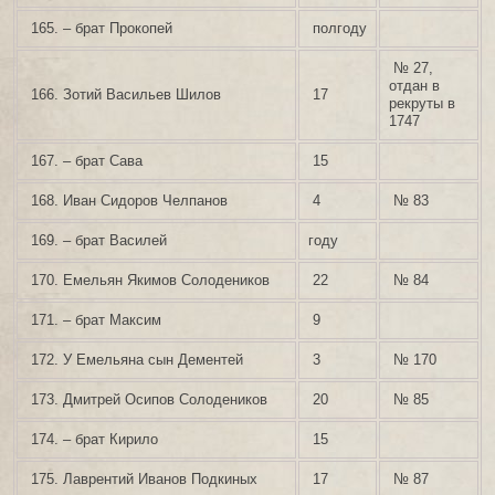
165. – брат Прокопей
полгоду
№ 27,
отдан в
166. Зотий Васильев Шилов
17
рекруты в
1747
167. – брат Сава
15
168. Иван Сидоров Челпанов
4
№ 83
169. – брат Василей
году
170. Емельян Якимов Солодеников
22
№ 84
171. – брат Максим
9
172. У Емельяна сын Дементей
3
№ 170
173. Дмитрей Осипов Солодеников
20
№ 85
174. – брат Кирило
15
175. Лаврентий Иванов Подкиных
17
№ 87