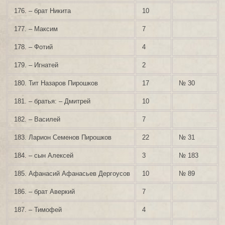
176. – брат Никита
10
177. – Максим
7
178. – Фотий
4
179. – Игнатей
2
180. Тит Назаров Пирошков
17
№ 30
181. – братья: – Дмитрей
10
182. – Василей
7
183. Ларион Семенов Пирошков
22
№ 31
184. – сын Алексей
3
№ 183
185. Афанасий Афанасьев Дергоусов
10
№ 89
186. – брат Аверкий
7
187. – Тимофей
4