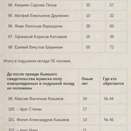
94. Киприян Сергиев Попов
35
57
95. Матфей Емельянов Дружинин
10
32
96. Яким Леонтьев Верещагин
38
60
97. Афанасий Борисов Колчанов
16
38
98. Еремий Викулов Ширинкин
50
72
Итого в подушном окладе 55 человек.
Да после прежде бывшего
свидетельства мужеска полу
Оным
Где кто
новорожденных в подушной оклад
лет
обретается
не положены
99. Максим Васильев Казымов
19
№ 44
100. – брат Степан
17
101. Филип Александров Казымов
14
№ 45
102. – брат Иона
11