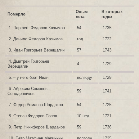
Оным
В которых
Померло
лета
годех
1. Парфен Федоров Казымов
54
1735
2. Данило Федоров Казымов
год
1722
3. Иван Григорьев Верещагин
57
1743
4. Дмитрей Григорьев
4
1729
Верещагин
5. – у него брат Иван
полгоду
1729
6. Абросим Семенов
59
1741
Солоденников
7. Федор Романов Шардаков
54
1725
8. Степан Федоров Попов
10 нед.
1721
9. Петр Никифоров Шардаков
59
1736
10. Петр Матфиев Маринкин
полгоду
1725