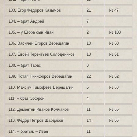
103. Егор Федоров Казымов
21
№ 47
104. – брат Андрей
7
105. – у Егора сын Иван
2
№ 103
106. Василей Егоров Верещагин
18
№ 50
107. Евсей Терентьев Солодеников
13
№ 51
108. – брат Тарас
8
109. Потап Никифоров Верещагин
22
№ 52
110. Максим Тимофеев Верещагин
6
№ 53
111. – брат Софрон
4
112. Дементей Иванов Колчанов
11
№ 55
113. Федор Петров Шардаков
14
№ 56
114. – братья: – Иван
11