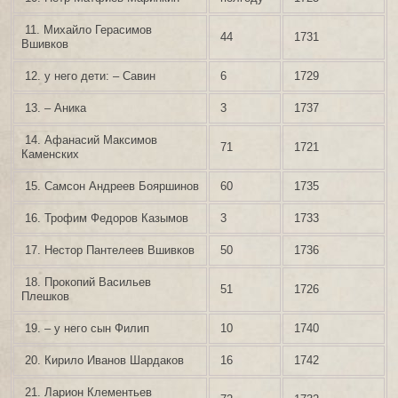
11. Михайло Герасимов
44
1731
Вшивков
12. у него дети: – Савин
6
1729
13. – Аника
3
1737
14. Афанасий Максимов
71
1721
Каменских
15. Самсон Андреев Бояршинов
60
1735
16. Трофим Федоров Казымов
3
1733
17. Нестор Пантелеев Вшивков
50
1736
18. Прокопий Васильев
51
1726
Плешков
19. – у него сын Филип
10
1740
20. Кирило Иванов Шардаков
16
1742
21. Ларион Клементьев