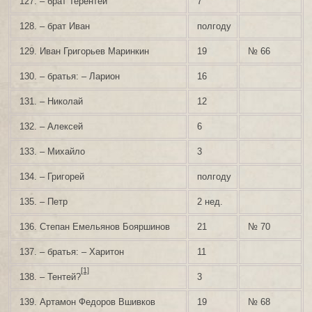
127. – брат Терентей
7
128. – брат Иван
полгоду
129. Иван Григорьев Маринкин
19
№ 66
130. – братья: – Ларион
16
131. – Николай
12
132. – Алексей
6
133. – Михайло
3
134. – Григорей
полгоду
135. – Петр
2 нед.
136. Степан Емельянов Бояршинов
21
№ 70
137. – братья: – Харитон
11
[1]
138. – Тентей?
3
139. Артамон Федоров Вшивков
19
№ 68