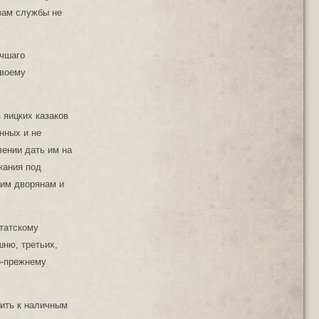
зам службы не
учшаго
своему
 яицких казаков
нных и не
ении дать им на
жания под
ким дворянам и
статскому
шню, третьих,
о-прежнему
вить к наличным