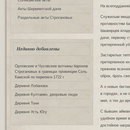
Соликамские акты
На всеподданне
Акты Шермяитской дачи
Служилым мещеря
Раздельные акты Строгановых
противностям ба
башкирцев владе
дачи, первому с
претерпенной уб
Недавно добавлены
Застарелых тепт
претерпенное их
Орловские и Чусовские вотчины баронов
прежнем ясачном
Строгановых в границах провинции Соль
оброк, брать св
Камской по переписи 1722 г.
Деревня Лобанова
А о новых бегле
в городах; а не
Деревня Култаево, дворовые люди
имя, о тех до в
Деревня Тони
С бывших аймако
Деревня Усть Югу
удобное время в
достойное награ