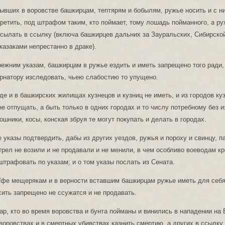
ывших в воровстве башкирцам, тептярям и бобылям, ружье носить и с ни
ретить, под штрафом таким, кто поймает, тому лошадь пойманного, а руж
сылать в ссылку (включа башкирцев дальних за Зауральских, Сибирской
 казаками непрестанно в драке).
режним указам, башкирцам в ружье ездить и иметь запрещено того ради,
рнатору изследовать, чьею слабостию то упущено.
е и в башкирских жилищах кузнецов и кузниц не иметь, и из городов ку
е отпущать, а быть только в одних городах и то числу потребному без и
ошники, косы, конская збруя те могут покупать и делать в городах.
 указы подтвердить, дабы из других уездов, ружья и пороху и свинцу, п
стрел не возили и не продавали и не менили, в чем особливо воеводам к
штрафовать по указам; и о том указы послать из Сената.
фе мещерякам и в верности вставшим башкирцам ружье иметь для себя,
сить запрещено не ссужатся и не продавать.
ар, кто во время воровства и бунта пойманы и винились в нападении на
 воровствах и в смертных убивствах казнить смертию, а других в ссылку 