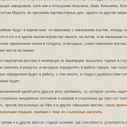
пущих заводчиков, хотя они и отпущение получили, Акая, Кильмяка, Беп
олтан Мурата, по причинам партикулярных дел, одного по другом забра
.
пойман будут в воровствах: по-прежнему с наказанием кнутом, отнюдь н
отя б кто и в одном малом воровстве явился, не пытав, и не наказывая к
ские гарнизонные полки в солдаты, а негодных, учиня наказание кнутом,
ния места на пашню.
ез пашпортов русских и иноверцев из башкирцев: высылать годных в слу
ем зачитать в рекруты, а негодных определять в работу горную, как ссыл
ых определено будет в работу, о том писать, и тогда о удовольствии п
нено будет.
назначенной одной роте другую роту прибавить, ту, которую селить надл
 служилых мещеряков охотников и казаков и ссылочных до трех сот чело
ть, против поселенных на Уфе и в других тамошних местах;
також прежн
служилыми людьми, прибавя к тому из ссылочных населить
.
 рекам и в других местах старыя селения, где способность усмотрится 