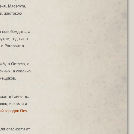
еня, Мясегута,
в, жестокою
е освобождать, а
нутом, годных в
 в Рогервик в
жбу в Остзею, а
очных; а сколько
омещиков,
ежит в Гайне, да
век, и земли и
ий городок Осу
для опасности от