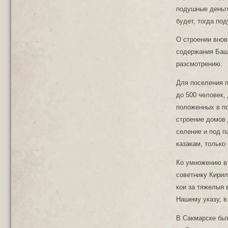
подушные деньги
будет, тогда по
О строении внов
содержания Баш
разсмотрению.
Для поселения п
до 500 человек,
положенных в по
строение домов 
селение и под п
казакам, только
Ко умножению в 
советнику Кирил
кои за тяжелыя 
Нашему указу, в
В Сакмарске быт