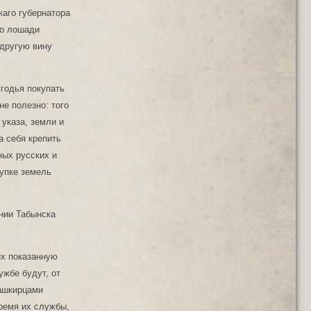
каго губернатора
по лошади
 другую вину
годья покупать
не полезно: того
 указа, земли и
 себя крепить
ных русских и
купке земель
нии Табынска
их показанную
ужбе будут, от
башкирцами
время их службы,