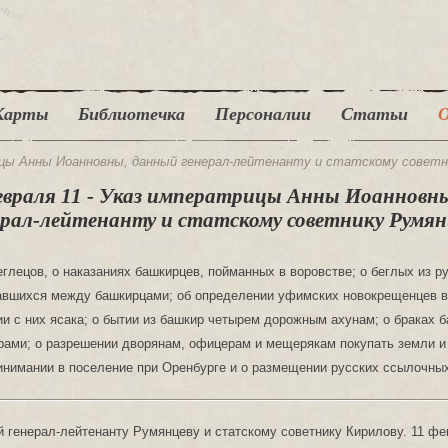
Карты
Библиотечка
Персоналии
Статьи
О
рицы Анны Иоанновны, данный генерал-лейтенанту и статскому совет
февраля 11 - Указ императрицы Анны Иоанновн
ерал-лейтенанту и статскому советнику Румян
глецов, о наказаниях башкирцев, пойманных в воровстве; о беглых из р
завшихся между башкирцами; об определении уфимских новокрещенцев в
ии с них ясака; о бытии из башкир четырем дорожным ахунам; о браках 
рами; о разрешении дворянам, офицерам и мещерякам покупать земли и
инимании в поселение при Оренбурге и о размещении русских ссылочны
 генерал-лейтенанту Румянцеву и статскому советнику Кирилову. 11 фев