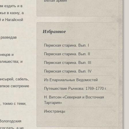
Белая армия
м ездить и в
ье в казну, а
 и Нагайской
Избранное
 разведав
Пермская старина. Вып. I
Пермская старина. Вып. II
знецов и
злишества; и
Пермская старина. Вып. III
Пермская старина. Вып. IV
ансырей, сабель,
Из Епархиальных Ведомостей
репкое смотрение
Путешествие Рычкова: 1769‒1770 г.
Н. Витсен «Северная и Восточная
Тартария»
 токмо с теми,
Иностранцы
 Вологодския
сослать, а не