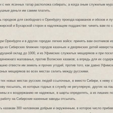
 с них ясачных татар расположа собирать; а когда оным служилым мур
душные деньги им самим платить.
ь городков для свободнаго к Оренбургу проезда караванов и обозов и л
кирской и Бухарской сторон в надлежащем подданстве: чинить вам по 
ри Оренбурге и в других городах легких войск: принять вам охотников из
 да из Сибирских ближних городов казачьих и дворянских детей неверста
душной оклад до 1000, и из Уфимских служилых мещеряков и при посел
денежнаго жалованья, против Волжских казаков; а впредь для их содер
ашню отвести им земель и прочих угодий, против того, как давно Уфимс
 оных мещеряков во всех местах селить между русскими.
тех новых местах русских людей ссылочных, в вместо Сибири, к нему 
ову посылать, из которых годных в службу не регулярную, других на па
вины и к воздержанию не надежных, в шарты определять, а из лишних п
 работу на Сибирские казенные заводы отсылать.
ь казакам 300 человекам добрым и окруженным, в которое число приба