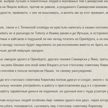
ов, выбрав лучших и пожиточных людей и жалованье тем Сакмарским ка
а на Яицкое войско, против их равное, а розданного Сакмарским казакам
дности, провианта: с них не взыскивать, а велеть им за этот провиант, 
их, також и с Течинской слободы из крестьян написать в казаки охотник
ребить их в разъезда по Тоболу и Ишиму рекам и до Иртыша, в осторожн
лмык и кайсаков и подушной за них оклад платить из Оренбурга, а за о
о окладу сколько будет надлежать по расположению вместо их брать из
чьих детей живущих праздно.
ых заводов одного в Оренбурге, другаго пониже Сакмарска у Яика, треть
 на реке Шешме или иной ниже Вяцкаго устья статскому советнику Кири
способов к пользе интересов Наших, по своему разсуждению.
де его статскаго советника Кирилова полков драгун и солдат, ежели с 
скольку человек употреблять в работу к приготовлению руд и к строению 
 работу заработныя деньги не поденныя, но урочныя или с пуда усмотря 
лам искусных людей особливо берг химика одного или двух, через кото
или убоги, познавается, сыскивать ему статскому советнику Кирилову.