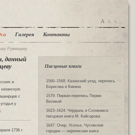
са
Галерея
Контакты
нику Румянцеву
ы, данный
цеву
Писцовые книги
1566‒1568: Казанский уезд, перепись
усских и
Борисова и Кикина
 казанскую
1579: Первая перепись Перми
башкирцев с
Великой
 угодья у
1623‒1624: Чердынь и Соликамск,
х.
писцовая книга М. Кайсарова
1647: Очер, Усолье, Чусовские
раля 1736 г.
городки — переписная книга