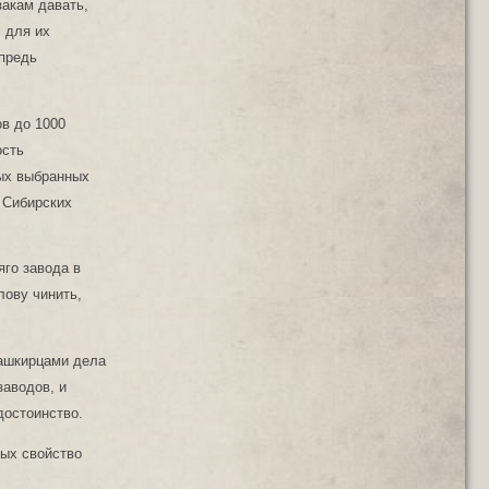
закам давать,
, для их
впредь
ов до 1000
ость
ных выбранных
 Сибирских
яго завода в
лову чинить,
башкирцами дела
заводов, и
достоинство.
рых свойство