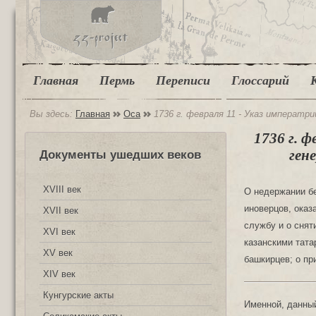
Главная
Пермь
Переписи
Глоссарий
Вы здесь:
Главная
Оса
1736 г. февраля 11 - Указ императ
1736 г. 
ген
Документы ушедших веков
XVIII век
О недержании бе
иноверцов, ока
XVII век
службу и о снят
XVI век
казанскими тата
XV век
башкирцев; о пр
XIV век
Кунгурские акты
Именной, данный