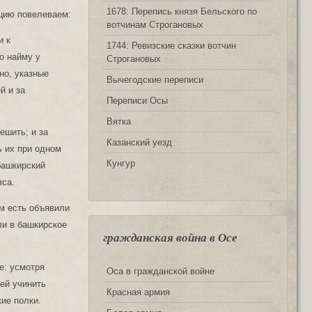
1678: Перепись князя Бельского по
цию повелеваем:
вотчинам Строгановых
и к
1744: Ревизские сказки вотчин
о найму у
Строгановых
но, указные
Вычегодские переписи
й и за
Переписи Осы
Вятка
ешить; и за
Казанский уезд
ь их при одном
Кунгур
 башкирский
вса.
ем есть объявили
ли в башкирское
гражданская война в Осе
е: усмотря
Оса в гражданской войне
дей учинить
Красная армия
ие полки.