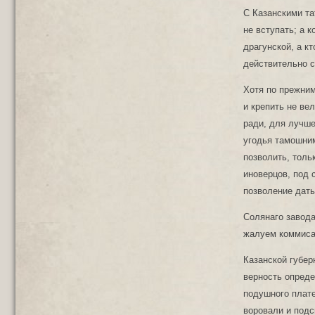
С Казанскими та
не вступать; а 
драгунской, а к
действительно с
Хотя по прежним
и крепить не ве
ради, для лучше
угодья тамошним
позволить, толь
иноверцов, под 
позволение дать
Солянаго завода
жалуем коммиса
Казанской губер
верность опреде
подушного плате
воровали и подс