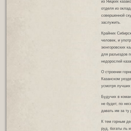
из Яицких казак
отделя из оклад
совершенной ску
заслужить.
Крайних Сибирск
человек, и упот
зюнгоровских ка
для разъездов п
недорослей каза
О строении горн
Казанском уезде
усмотря лучших 
Будучих в коман
не будет, по не
давать им за ту
К тем горным де
руд, богаты ль 