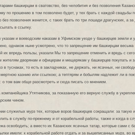
тарами башкирцам в сватовство, без челобития и без позволения Казанс
кому по прошению в том позволено будет, у тех брать с каждой свадьбы 
то без позволения женится, с таких брать по три лошади драгунских, а за
сылать в ссылку.
 указам и воеводским наказам в Уфимском уезде у башкирцев земли и у
лено, однакож ныне усмотрено, что то запрещение им башкирцам весьма 
й их впредь пользы, указали Мы то запрещение отменить и вредь с сего
 жителям дворянам и офицерам и мещерякам у башкирцев покупать и за
ко в туснаках, то есть в закладчиках, не держать, ни ясачных, ни свобод
смертною казнию или ссылкою; а тептярям и бобылям надлежит ли в по
: о том вам обще разсмотреть и сюда писать со мнением.
 компанейщика Утятникова, за показанную его верную службу в укрепле
рским чином.
нии служилых мурз тех, которые воров башкирцев сокращали: за такую 
лить в службу по-прежнему и от корабельной работы, также и когда в сл
жа освободить; а вместо их Казанских ясачных татар, которые сами с 
ылки имели: к корабельной работе отдать и за вышеписанных мурз, во 