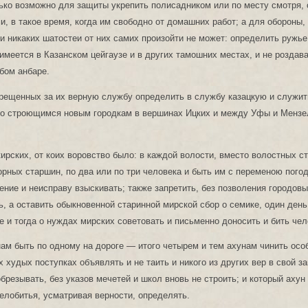
ько возможно для защиты укрепить полисадником или по месту смотря, 
, в такое время, когда им свободно от домашних работ; а для обороны,
 никаких шатостеи от них самих произойти не может: определить ружье 
 имеется в Казанском цейгаузе и в других тамошних местах, и не роздава
бом анбаре.
рещенных за их верную службу определить в службу казацкую и служит
по строющимся новым городкам в вершинах Ицких и между Уфы и Мензел
рских, от коих воровство было: в каждой волости, вместо волостных ст
рных старшин, по два или по три человека и быть им с переменою погод
ение и неисправу взыскивать; также запретить, без позволения городов
, а оставить обыкновенной старинной мирской сбор о семике, один день
е и тогда о нуждах мирских советовать и письменно доносить и бить чел
ам быть по одному на дороге — итого четырем и тем ахунам чинить осо
х худых поступках объявлять и не таить и никого из других вер в свой за
обрезывать, без указов мечетей и школ вновь не строить; и который ахун 
челобитья, усматривая верности, определять.