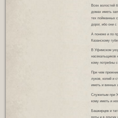
Всех волостей б
домах иметь зап
тех пойманных с
дорог, ибо они с
А понеже и по п
Казанскому губе
В Уфимском уезд
насекальщиков н
кому потребны с
При чем прежние
луков, копий и 
иметь и винных 
Служилым при У
кому иметь и но
Башкирцев и тат
роты и в других