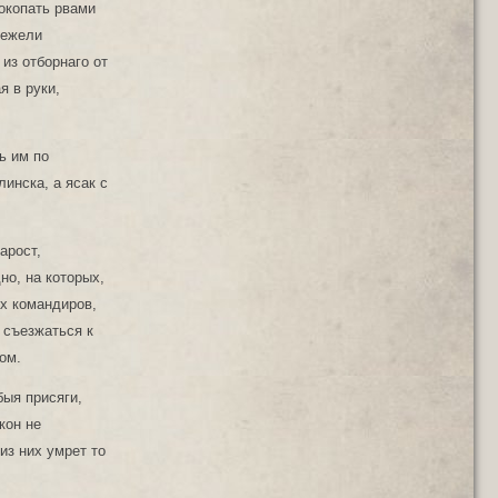
окопать рвами
 ежели
из отборнаго от
я в руки,
ь им по
инска, а ясак с
арост,
но, на которых,
ых командиров,
 съезжаться к
ом.
быя присяги,
кон не
из них умрет то