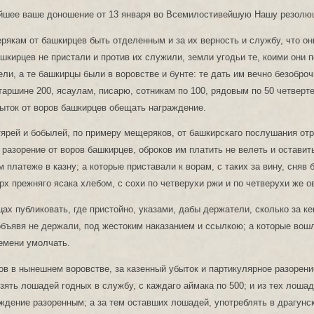
йшее ваше доношение от 13 января во Всемилостивейшую Нашу резолю
кам от башкирцев быть отделенным и за их верность и службу, что он
шкирцев не пристали и против их служили, земли угодьи те, коими они п
ли, а те башкирцы были в воровстве и бунте: те дать им вечно безоброч
таршине 200, ясаулам, писарю, сотникам по 100, рядовым по 50 четверте
ыток от воров башкирцев обещать награждение.
ярей и бобылей, по примеру мещеряков, от башкирскаго послушания отр
 разорение от воров башкирцев, оброков им платить не велеть и оставит
 платеже в казну; а которые приставали к ворам, с таких за вину, сняв
ерх прежняго ясака хлебом, с сохи по четверухи ржи и по четверухи же о
цах публиковать, где пристойно, указами, дабы держатели, сколько за к
 объявя не держали, под жестоким наказанием и ссылкою; а которые вош
ремени умолчать.
в в нынешнем воровстве, за казенный убыток и партикулярное разорени
зять лошадей годных в службу, с каждаго аймака по 500; и из тех лоша
ждение разоренным; а за тем оставших лошадей, употреблять в драгунск