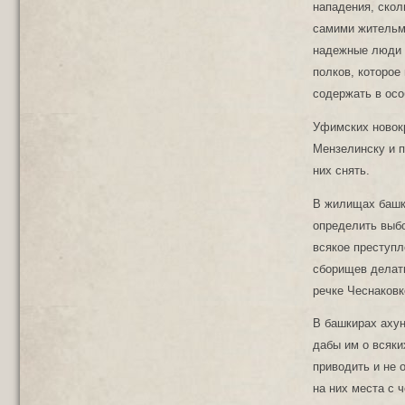
нападения, скол
самими жительми
надежные люди и
полков, которое
содержать в осо
Уфимских новок
Мензелинску и 
них снять.
В жилищах башки
определить выбо
всякое преступл
сборищев делать
речке Чеснаковк
В башкирах ахун
дабы им о всяки
приводить и не 
на них места с 