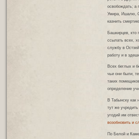
освобождать; а 
Умира, Ишалю, С
казнить смертию
Башкирцев, кто 
ссылать всех, х
службу в Остзей
работу и в здеш
Всех беглых и б
чьи они были, т
таких помещиков
определение учи
В Табынску как 
тут же учредить
угодий им отвес
возобновить и 
По Белой и Каме