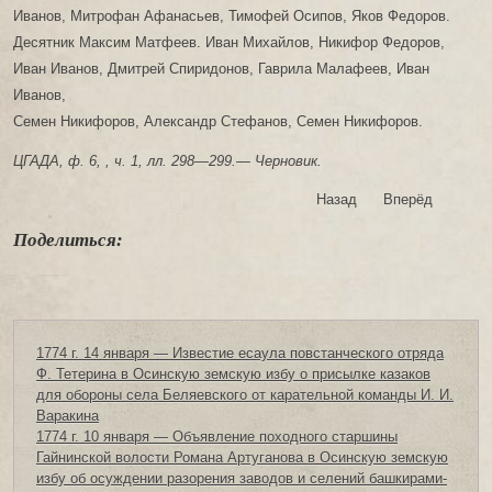
Иванов, Митрофан Афанасьев, Тимофей Осипов, Яков Федоров.
Десятник Максим Матфеев. Иван Михайлов, Никифор Федоров,
Иван Иванов, Дмитрей Спиридонов, Гаврила Малафеев, Иван
Иванов,
Семен Никифоров, Александр Стефанов, Семен Никифоров.
ЦГАДА, ф. 6, , ч. 1, лл. 298—299.— Черновик.
Назад
Вперёд
Поделиться:
1774 г. 14 января — Известие есаула повстанческого отряда
Ф. Тетерина в Осинскую земскую избу о присылке казаков
для обороны села Беляевского от карательной команды И. И.
Варакина
1774 г. 10 января — Объявление походного старшины
Гайнинской волости Романа Артуганова в Осинскую земскую
избу об осуждении разорения заводов и селений башкирами-