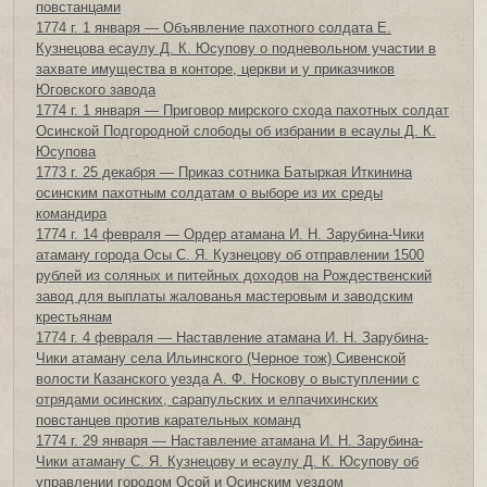
повстанцами
1774 г. 1 января — Объявление пахотного солдата Е.
Кузнецова есаулу Д. К. Юсупову о подневольном участии в
захвате имущества в конторе, церкви и у приказчиков
Юговского завода
1774 г. 1 января — Приговор мирского схода пахотных солдат
Осинской Подгородной слободы об избрании в есаулы Д. К.
Юсупова
1773 г. 25 декабря — Приказ сотника Батыркая Иткинина
осинским пахотным солдатам о выборе из их среды
командира
1774 г. 14 февраля — Ордер атамана И. Н. Зарубина-Чики
атаману города Осы С. Я. Кузнецову об отправлении 1500
рублей из соляных и питейных доходов на Рождественский
завод для выплаты жалованья мастеровым и заводским
крестьянам
1774 г. 4 февраля — Наставление атамана И. Н. Зарубина-
Чики атаману села Ильинского (Черное тож) Сивенской
волости Казанского уезда А. Ф. Носкову о выступлении с
отрядами осинских, сарапульских и елпачихинских
повстанцев против карательных команд
1774 г. 29 января — Наставление атамана И. Н. Зарубина-
Чики атаману С. Я. Кузнецову и есаулу Д. К. Юсупову об
управлении городом Осой и Осинским уездом