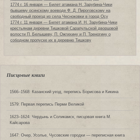
1774 г. 16 января — Билет атамана Н. Зарубина-Чики
бывшему осинскому воеводе Ф. Д. Пироговскому на
свободный проезд из села Чесноковки в город Осу
1774 г. 11 января — Билет атамана И. Н. Зарубина-Чики
крестьянам деревни Тишковой Сарапульской дворцовой
волости П. Белышеву, П. Ожгихину и П. Треногину о
сободном пропуске их в деревню Тишкову
Писцовые книги
1566‒1568: Казанский уезд, перепись Борисова и Кикина
1579: Первая перепись Перми Великой
1623‒1624: Чердынь и Соликамск, писцовая книга М.
Кайсарова
1647: Очер, Усолье, Чусовские городки — переписная книга