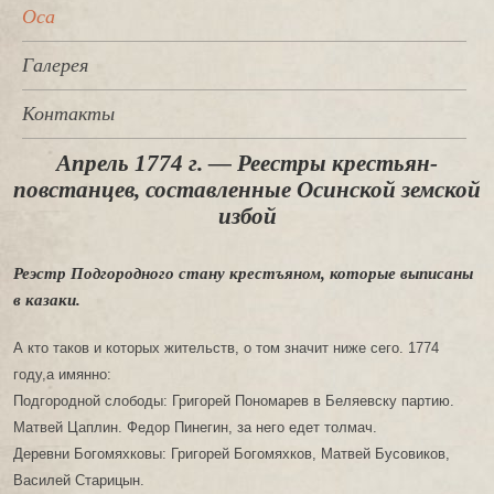
Оса
Галерея
Контакты
Апрель 1774 г. — Реестры крестьян-
повстанцев, составленные Осинской земской
избой
Реэстр Подгородного стану крестъяном, которые выписаны
в казаки.
А кто таков и которых жительств, о том значит ниже сего. 1774
году,а имянно:
Подгородной слободы: Григорей Пономарев в Беляевску партию.
Матвей Цаплин. Федор Пинегин, за него едет толмач.
Деревни Богомяхковы: Григорей Богомяхков, Матвей Бусовиков,
Василей Старицын.