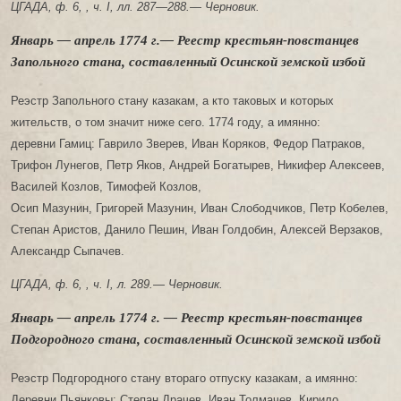
ЦГАДА, ф. 6, , ч. I, лл. 287—288.— Черновик.
Январь — апрель 1774 г.— Реестр крестьян-повстанцев
Запольного стана, составленный Осинской земской избой
Реэстр Запольного стану казакам, а кто таковых и которых
жительств, о том значит ниже сего. 1774 году, а имянно:
деревни Гамиц: Гаврило Зверев, Иван Коряков, Федор Патраков,
Трифон Лунегов, Петр Яков, Андрей Богатырев, Никифер Алексеев,
Василей Козлов, Тимофей Козлов,
Осип Мазунин, Григорей Мазунин, Иван Слободчиков, Петр Кобелев,
Степан Аристов, Данило Пешин, Иван Голдобин, Алексей Верзаков,
Александр Сыпачев.
ЦГАДА, ф. 6, , ч. I, л. 289.— Черновик.
Январь — апрель 1774 г. — Реестр крестьян-повстанцев
Подгородного стана, составленный Осинской земской избой
Реэстр Подгородного стану втораго отпуску казакам, а имянно:
Деревни Пьянковы: Степан Драчев, Иван Толмачев, Кирило