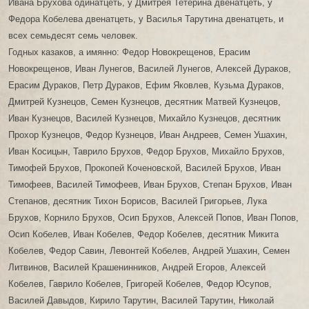
Ивана Брухова одинатцеть, у Дмитрея Тетерина двенатцеть, у
Федора Кобелева двенатцеть, у Василья Тарутина двенатцеть, и
всех семьдесят семь человек.
Годных казаков, а имянно: Федор Новокрещенов, Ерасим
Новокрещенов, Иван Лунегов, Василей Лунегов, Алексей Дураков,
Ерасим Дураков, Петр Дураков, Ефим Яковлев, Кузьма Дураков,
Дмитрей Кузнецов, Семен Кузнецов, десятник Матвей Кузнецов,
Иван Кузнецов, Василей Кузнецов, Михайло Кузнецов, десятник
Прохор Кузнецов, Федор Кузнецов, Иван Андреев, Семен Ушахин,
Иван Косицын, Таврило Брухов, Федор Брухов, Михайло Брухов,
Тимофей Брухов, Прокопей Коченовской, Василей Брухов, Иван
Тимофеев, Василей Тимофеев, Иван Брухов, Степан Брухов, Иван
Степанов, десятник Тихон Борисов, Василей Григорьев, Лука
Брухов, Корнило Брухов, Осип Брухов, Алексей Попов, Иван Попов,
Осип Кобелев, Иван Кобелев, Федор Кобелев, десятник Микита
Кобелев, Федор Савин, Левонтей Кобелев, Андрей Ушахин, Семен
Литвинов, Василей Крашенинников, Андрей Егоров, Алексей
Кобелев, Гаврило Кобелев, Григорей Кобелев, Федор Юсупов,
Василей Давыдов, Кирило Тарутин, Василей Тарутин, Николай