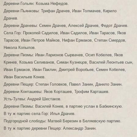
Деревни Гольян: Козьма Нефедов.
Деревни Пьянковы: Трифан Драчев, Иван Толмачев, Кирило
Драчев.
Деревни Драчевы: Семен Драчев, Алексей Драчев, Федот Драчев.
Села Гор: Прокопей Садилов, Иван Садилов, Иван Тарасов, Яков
Тарасов, Иван Петров Майков, Нифан Ермаков, Степан Смердов,
Никола Копылов.
Деревни Пизмы: Иван Ларионов Сырвачев, Осип Кобелев, Яков
Кринев, Козьма Селиванов, Симан Кузнецов, Василей Леонтьев сын,
Иван Ермаков, Иван Паклин, Дмитрей Воробьев, Семен Кобелев,
Иван Васильев Конев.
Деревни Пещер: Степан Головков, Павел Занин, Данило Занин.
Деревни Конташевы: Яков Корташев, Трофим Карташев.
Усть-Тулвы: Андрей Шестаков.
Деревни Пизмы: Василей Конев, в партию услан в Бабкинскую.
В ту ж партию села Гор: Илья Драчев.
Подгородной слободы: Матвей Березин в Беляевскую партию.
В ту ж партию деревни Пещер: Александр Занин.