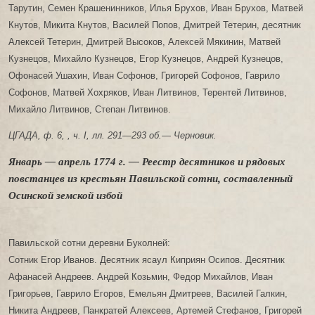
Тарутин, Семен Крашенинников, Илья Брухов, Иван Брухов, Матвей
Кнутов, Микита Кнутов, Василей Попов, Дмитрей Тетерин, десятник
Алексей Тетерин, Дмитрей Высоков, Алексей Мякинин, Матвей
Кузнецов, Михайло Кузнецов, Егор Кузнецов, Андрей Кузнецов,
Офонасей Ушахин, Иван Софонов, Григорей Софонов, Гаврило
Софонов, Матвей Хохряков, Иван Литвинов, Терентей Литвинов,
Михайло Литвинов, Степан Литвинов.
ЦГАДА, ф. 6, , ч. I, лл. 291—293 об.— Черновик.
Январь — апрель 1774 г. — Реестр десятников и рядовых
повстанцев из крестьян Павильской сотни, составленный
Осинской земской избой
Павильской сотни деревни Буколней:
Сотник Егор Иванов. Десятник ясаул Киприян Осипов. Десятник
Афанасей Андреев. Андрей Козьмин, Федор Михайлов, Иван
Григорьев, Гаврило Егоров, Емельян Дмитреев, Василей Галкин,
Никита Андреев, Панкратей Алексеев, Артемей Стефанов, Григорей