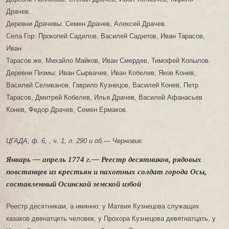
Драчев.
Деревни Драчевы: Семен Драчев, Алексей Драчев.
Села Гор: Прокопей Садилов, Василей Садилов, Иван Тарасов,
Иван
Тарасов же, Михайло Майков, Иван Смердев, Тимофей Копылов.
Деревни Пизмы: Иван Сырвачев, Иван Кобелев, Яков Конев,
Василей Селиванов, Гаврило Кузнецов, Василей Конев, Петр
Тарасов, Дмитрей Кобелев, Илья Драчев, Василей Афанасьев
Конев, Федор Драчев, Семен Ермаков.
ЦГАДА, ф. 6, , ч. 1, л. 290 и об.— Черновик.
Январь — апрель 1774 г.— Реестр десятников, рядовых
повстанцев из крестьян и пахотных солдат города Осы,
составленный Осинской земской избой
Реестр десятникам, а имянно: у Матвия Кузнецова служащих
казаков двенатцеть человек, у Прохора Кузнецова девятнатцать, у